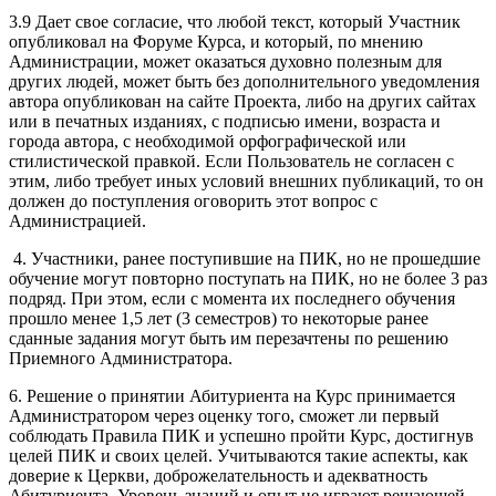
3.9 Дает свое согласие, что любой текст, который Участник
опубликовал на Форуме Курса, и который, по мнению
Администрации, может оказаться духовно полезным для
других людей, может быть без дополнительного уведомления
автора опубликован на сайте Проекта, либо на других сайтах
или в печатных изданиях, с подписью имени, возраста и
города автора, с необходимой орфографической или
стилистической правкой. Если Пользователь не согласен с
этим, либо требует иных условий внешних публикаций, то он
должен до поступления оговорить этот вопрос с
Администрацией.
4
. Участники, ранее поступившие на ПИК, но не прошедшие
обучение могут повторно поступать на ПИК, но не более 3 раз
подряд. При этом, если с момента их последнего обучения
прошло менее 1,5 лет (3 семестров) то некоторые ранее
сданные задания могут быть им перезачтены по решению
Приемного Администратора.
6. Решение о принятии Абитуриента на Курс принимается
Администратором через оценку того, сможет ли первый
соблюдать Правила ПИК и успешно пройти Курс, достигнув
целей ПИК и своих целей. Учитываются такие аспекты, как
доверие к Церкви, доброжелательность и адекватность
Абитуриента. Уровень знаний и опыт не играют решающей