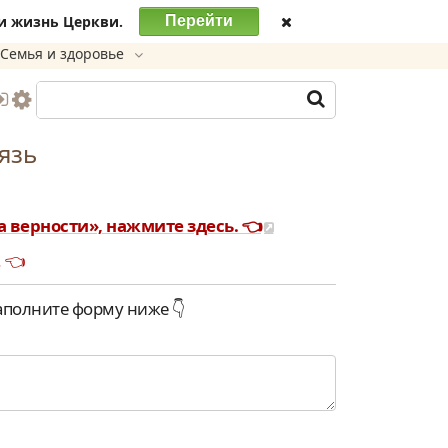
и жизнь Церкви.
Перейти
Семья и здоровье
язь
а верности», нажмите здесь. 👈
. 👈
заполните форму ниже 👇