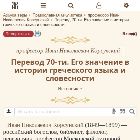
Азбука веры
Православная библиотека
профессор Иван
Разделы портала «Азбука веры»
Николаевич Корсунский
Перевод 70-ти. Его значение в истории
греческого языка и словесности
Главная
Пожертвовать
Вход
Гид
профессор Иван Николаевич Корсунский
Библиотеки
Перевод 70-ти. Его значение в
истории греческого языка и
Календарь
словесности
Молитва
Источник
Медиа
Проверь себя
Тематическое
Иван Николаевич Корсунский
(1849—1899) —
российский богослов, библеист, филолог,
Семья и здоровье
переводчик, профессор Московской духовной