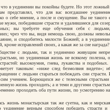
что в уединении вы покойны будете. Но этот ложный 
ам представлял, что для вас всегдашнее уединени
ко о себе мнение, а после и смущение. Вы не такого 
ые мужи, победившие страсти и удалившиеся для соз
вных; вы требуете еще обучения себя с людьми
иих; чрез что вы, видя немощь свою, должны неволь
аяние, и сподобитесь милости Божией; а в уединени
й, кроме исправлений своих, а какая же за сие награда? 
бществе с людьми, так и уединенно живущим непр
трастьми, но уединенная жизнь не всякому полезна, 
трастей: высокоумия, гнева, лукавства и подобных
ветует таковым: «ниже след безмолвия видети»; 
ращении с людьми стараться побеждать сии страсти.
 сим учением. Борющихся же с телесными страстьми 
ненную жизнь проходить; а и теми и другими страст
ременно проходить оба пути жизни, по усмотрению наст
ась жизнь монастырская так же суетна, как и мирска
о уединение верным способом победить страсти и 