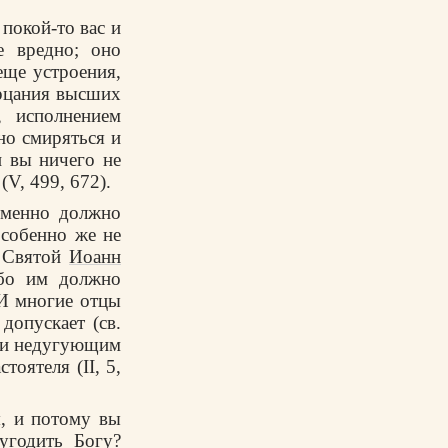
покой-то вас и
е вредно; оно
еще устроения,
ерцания высших
, исполнением
но смиряться и
и вы ничего не
(V, 499, 672).
еменно должно
особенно же не
. Святой
Иоанн
ибо им должно
 И многие отцы
допускает (св.
ьми недугующим
оятеля (II, 5,
я, и потому вы
угодить Богу?