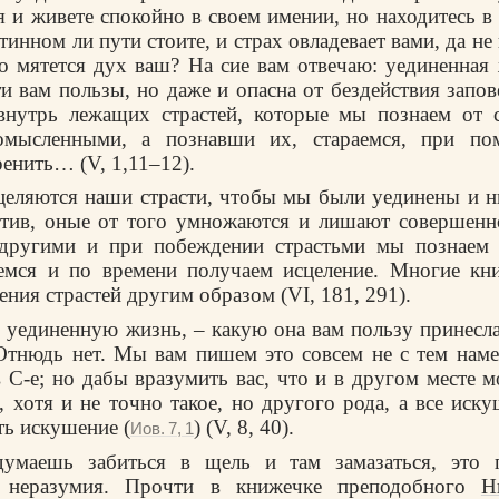
я и живете спокойно в своем имении, но находитесь в
тинном ли пути стоите, и страх овладевает вами, да н
го мятется дух ваш? На сие вам отвечаю: уединенная
и вам пользы, но даже и опасна от бездействия запо
внутрь лежащих страстей, которые мы познаем от 
омысленными, а познавши их, стараемся, при по
енить… (V, 1,11–12).
сцеляются наши страсти, чтобы мы были уединены и н
отив, оные от того умножаются и лишают совершенно
другими и при побеждении страстьми мы познаем
аемся и по времени получаем исцеление. Многие кни
ния страстей другим образом (VI, 181, 291).
 уединенную жизнь, – какую она вам пользу принесла
Отнюдь нет. Мы вам пишем это совсем не с тем нам
в С-е; но дабы вразумить вас, что и в другом месте м
, хотя и не точно такое, но другого рода, а все иску
ть искушение (
) (V, 8, 40).
Иов. 7, 1
умаешь забиться в щель и там замазаться, это 
и неразумия. Прочти в книжечке преподобного
Н