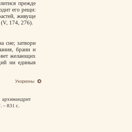
алитися прежде
одит его рещи:
растей, живуще
V, 174, 276).
а сие; затвори
лания, брани и
совет желающих
щий ни единыя
Укоризны
 архимандрит
 – 831 с.