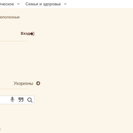
ическое
Семья и здоровье
еполезные
Вход
Укоризны
д