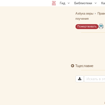
Гид
Библиотеки
К
Азбука веры
Прав
поучения
Пожертвовать
Тщеславие