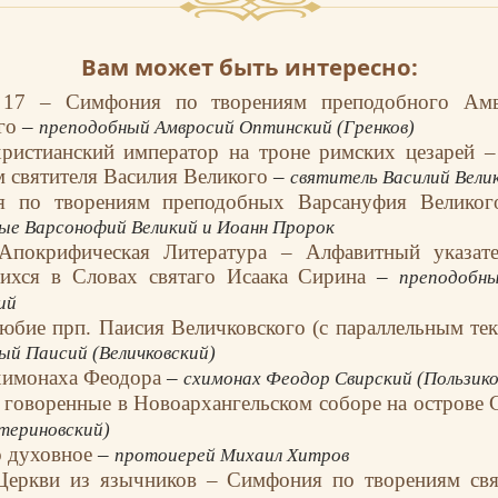
Вам может быть интересно:
 17 – Симфония по творениям преподобного Амвр
го
–
преподобный Амвросий Оптинский (Гренков)
ристианский император на троне римских цезарей 
м святителя Василия Великого
–
святитель Василий Вели
я по творениям преподобных Варсануфия Велико
ые Варсонофий Великий и Иоанн Пророк
 Апокрифическая Литература – Алфавитный указате
ихся в Словах святаго Исаака Сирина
–
преподобн
ий
юбие прп. Паисия Величковского (с параллельным те
ый Паисий (Величковский)
химонаха Феодора
–
схимонах Феодор Свирский (Пользико
 говоренные в Новоархангельском соборе на острове
териновский)
 духовное
–
протоиерей Михаил Хитров
Церкви из язычников – Симфония по творениям свя