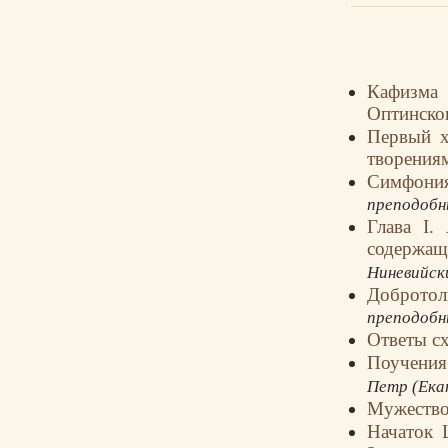
Кафизма
Оптинско
Первый х
творения
Симфони
преподобн
Глава I.
содержащ
Ниневийск
Добротол
преподобн
Ответы с
Поучения
Петр (Ека
Мужество
Начаток 