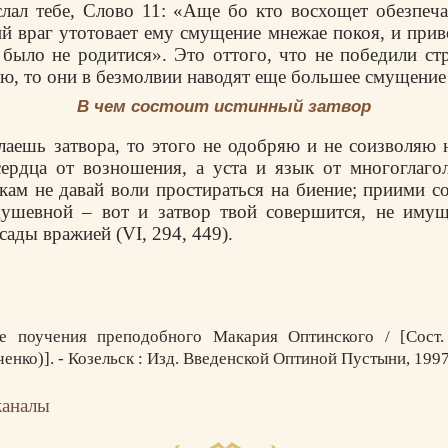
лал тебе, Слово 11: «Аще бо кто восхощет обезпеч
й враг утотовает ему смущение мнежае покоя, и прив
было не родитися». Это оттого, что не победили ст
ю, то они в безмолвии наводят еще большее смущение (
В чем состоит истинный затвор
аешь затвора, то этого не одобряю и не соизволяю н
ердца от возношения, а уста и язык от многоглаго
кам не давай воли простираться на биение; приими 
душевной – вот и затвор твой совершится, не иму
сады вражией (VI, 294, 449).
е поучения преподобного Макария Оптинского / [Сост.
енко)]. - Козельск : Изд. Введенской Оптиной Пустыни, 1997.
каналы