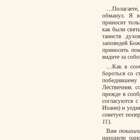
…Полагаете, 
обманул. Я в
приносит толь
как были свят
таинств духо
заповедей Бож
приносить пок
видите за собо
…Как в соо
бороться со с
победившему с
Лествичник
со
прежде в сооб
согласуются с
Иоанн) и уеди
советует попе
11
).
Вам показал
находили одн