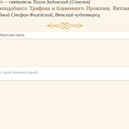
го
–
святитель Тихон Задонский (Соколов)
еподобного Трифона и блаженного Прокопия, Вятски
бный Стефан Филейский, Вятский чудотворец
братная связь
Никто ещё не оставил комментариев, станьте первым.