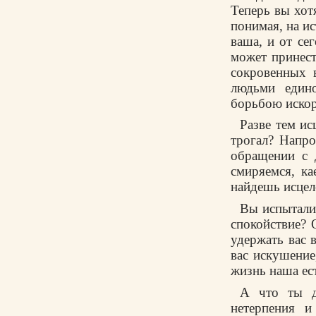
Теперь вы хот
понимая, на ис
ваша, и от се
может принест
сокровенных 
людьми един
борьбою искор
Разве тем и
трогал? Напр
обращении с 
смиряемся, к
найдешь исцеле
Вы испытали
спокойствие? 
удержать вас 
вас искушение
жизнь наша ес
А что ты д
нетерпения 