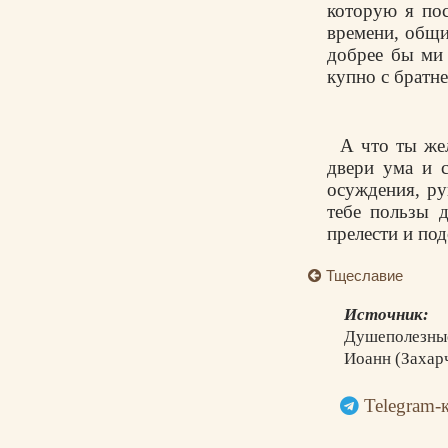
которую я пос
времени, общи
добрее бы ми 
купно с братне
А что ты жел
двери ума и с
осуждения, ру
тебе пользы 
прелести и под
Тщеславие
Источник:
Душеполезны
Иоанн (Захарч
Telegram-