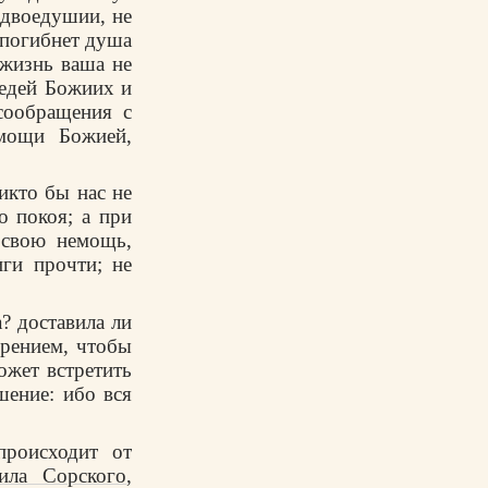
 двоедушии, не
е погибнет душа
 жизнь ваша не
ведей Божиих и
сообращения с
мощи Божией,
икто бы нас не
 покоя; а при
 свою немощь,
ги прочти; не
? доставила ли
ерением, чтобы
ожет встретить
шение: ибо вся
происходит от
ила Сорского
,