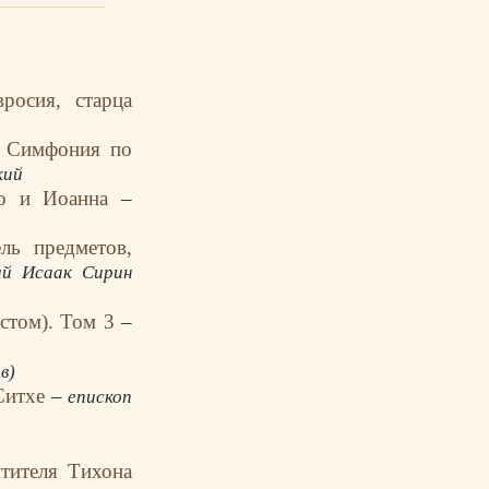
осия, старца
– Симфония по
кий
го и Иоанна
–
ль предметов,
ый Исаак Сирин
кстом). Том 3
–
в)
 Ситхе
–
епископ
тителя Тихона