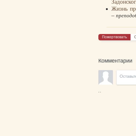
Задонско
Жизнь пр
–
преподо
Пожертвовать
О
Комментарии
Новые