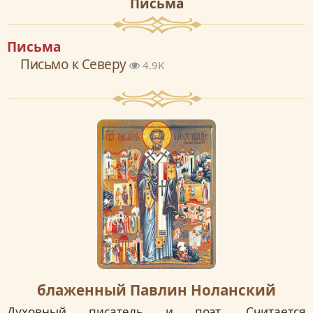
Письма
Письма
Письмо к Севeру
4.9K
блаженный Павлин Ноланский
Духовный писатель и поэт. Считается