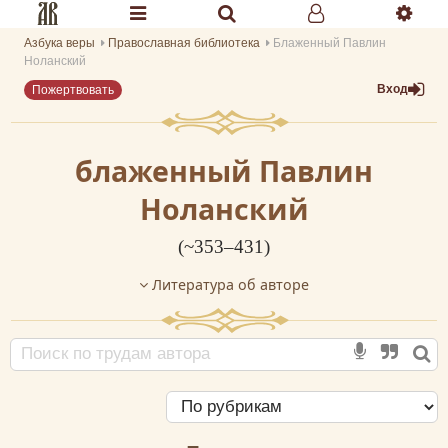
Азбука веры
Православная библиотека
Блаженный Павлин
Разделы портала «Азбука веры»
Ноланский
Вход
Пожертвовать
Главная
Гид
блаженный Павлин
Библиотеки
Ноланский
Календарь
(~353–431)
Молитва
Литература об авторе
Медиа
Проверь себя
Тематическое
Семья и здоровье