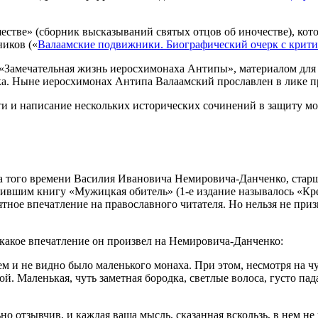
стве» (сборник высказываний святых отцов об иночестве), кото
иков («
Валаамские подвижники. Биографический очерк с крити
«Замечательная жизнь иеросхимонаха Антипы», материалом для
. Ныне иеросхимонах Антипа Валаамский прославлен в лике п
и и написание нескольких исторических сочинений в защиту м
а того времени Василия Ивановича Немировича-Данченко, старш
вившим книгу «Мужицкая обитель» (1-е издание называлось «Кр
ятное впечатление на православного читателя. Но нельзя не при
какое впечатление он произвел на Немировича-Данченко:
сем и не видно было маленького монаха. При этом, несмотря на ч
бкой. Маленькая, чуть заметная бородка, светлые волоса, густо
о отзывчив, и каждая ваша мысль, сказанная вскользь, в нем не 