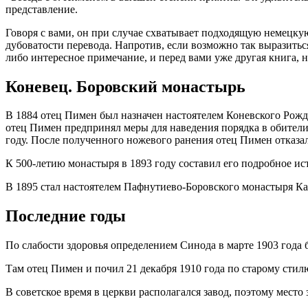
представление.
Говоря с вами, он при случае схватывает подходящую немецкую
дубоватости перевода. Напротив, если возможно так выразиться
либо интересное примечание, и перед вами уже другая книга, н
Коневец. Боровский монастырь
В 1884 отец Пимен был назначен настоятелем Коневского Рожде
отец Пимен предпринял меры для наведения порядка в обители
году. После полученного ножевого ранения отец Пимен отказа
К 500-летию монастыря в 1893 году составил его подробное ис
В 1895 стал настоятелем Пафнутиево-Боровского монастыря К
Последние годы
По слабости здоровья определением Синода в марте 1903 года 
Там отец Пимен и почил 21 декабря 1910 года по старому стил
В советское время в церкви располагался завод, поэтому место