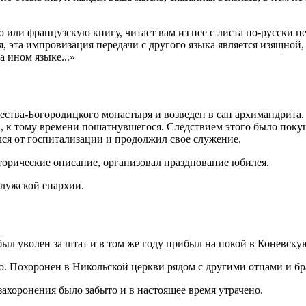
 или французскую книгу, читает вам из нее с листа по-русски ц
, эта импровизация передачи с другого языка является изящной, 
а ином языке...»
ства-Богородицкого монастыря и возведен в сан архимандрита. 
, к тому времени пошатнувшегося. Следствием этого было поку
лся от госпитализации и продолжил свое служение.
торические описание, организовал празднование юбилея.
алужской епархии.
был уволен за штат и в том же году прибыл на покой в Коневску
ю. Похоронен в Никольской церкви рядом с другими отцами и бр
 захоронения было забыто и в настоящее время утрачено.