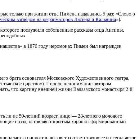
рые только при жизни отца Пимена издавались 5 раз; «Слово о
ческим взглядом на реформаторов Лютера и Кальвина
»).
 которого послужили собственные рассказы отца Антипы,
реподобных.
онашества» в 1876 году иеромонах Пимен был награжден
его брата основателя Московского Художественного театра,
естьянское царство»). Полное непонимание автором
знать, что картину внешней жизни Валаамского монастыря 2-й
уть ли не 50-летний возраст, лицо — 28-летнего молодого
 падающие назад, оставляя открытым хорошо сформированный
пропадает, а напротив, вызовет соответствующее и всегда яркое