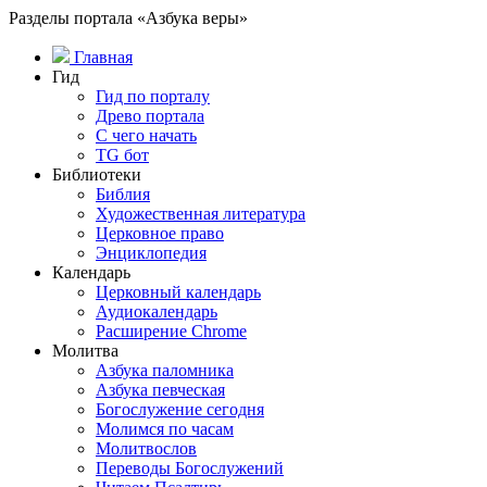
Разделы портала «Азбука веры»
Главная
Гид
Гид по порталу
Древо портала
С чего начать
TG бот
Библиотеки
Библия
Художественная литература
Церковное право
Энциклопедия
Календарь
Церковный календарь
Аудиокалендарь
Расширение Chrome
Молитва
Азбука паломника
Азбука певческая
Богослужение сегодня
Молимся по часам
Молитвослов
Переводы Богослужений