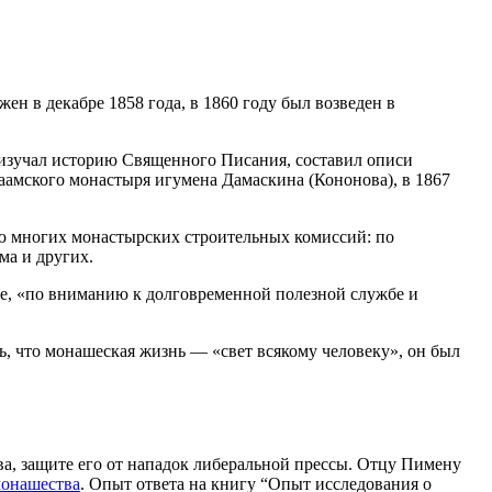
ен в декабре 1858 года, в 1860 году был возведен в
 изучал историю Священного Писания, составил описи
лаамского монастыря игумена Дамаскина (Кононова), в 1867
ю многих монастырских строительных комиссий: по
ма и других.
ре, «по вниманию к долговременной полезной службе и
, что монашеская жизнь — «свет всякому человеку», он был
а, защите его от нападок либеральной прессы. Отцу Пимену
монашества
. Опыт ответа на книгу “Опыт исследования о