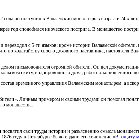
 года он поступил в Валаамский монастырь в возрасте 24-х лет.
 через год сподобился иноческого пострига. В монашество постриж
 переводил с 5-ти языков; кроме истории Валаамской обители,
что по ходатайству своего духовного наставника, настоятеля Ва
 делом письмоводителя огромной обители. Он вел документаци
кольском скиту, водопроводного дома, работно-конюшенного до
 состав временного управления Валаамским монастырем, а вско
бители». Личным примером и своими трудами он помогал понять
ого монашества.
 посвятил свои труды истории и разъяснению смысла монашеств
1876 году в Петербурге было издано его сочинение «
В защиту 