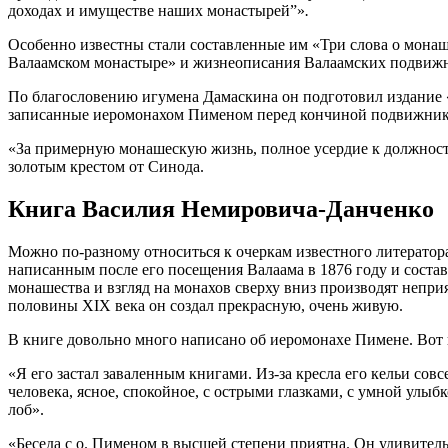
доходах и имуществе наших монастырей”»
.
Особенно известны стали составленные им «Три слова о монаше
Валаамском монастыре» и жизнеописания Валаамских подвижн
По благословению игумена Дамаскина он подготовил издание 
записанные иеромонахом Пименом перед кончиной подвижника
«За примерную монашескую жизнь, полное усердие к должност
золотым крестом от Синода.
Книга Василия Немировича-Данченко
Можно по-разному относиться к очеркам известного литератор
написанным после его посещения Валаама в 1876 году и соста
монашества и взгляд на монахов сверху вниз производят непри
половины XIX века он создал прекрасную, очень живую.
В книге довольно много написано об иеромонахе Пимене. Вот 
«Я его застал заваленным книгами. Из-за кресла его кельи сов
человека, ясное, спокойное, с острыми глазками, с умной улы
лоб».
«Беседа с о. Пименом в высшей степени приятна. Он удивительн