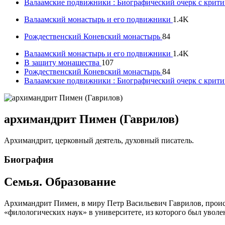
Валаамские подвижники : Биографический очерк с крит
Валаамский монастырь и его подвижники
1.4K
Рождественский Коневский монастырь
84
Валаамский монастырь и его подвижники
1.4K
В защиту монашества
107
Рождественский Коневский монастырь
84
Валаамские подвижники : Биографический очерк с крит
архимандрит Пимен (Гаврилов)
Архимандрит, церковный деятель, духовный писатель.
Биография
Семья. Образование
Архимандрит Пимен, в миру Петр Васильевич Гаврилов, происхо
«филологических наук» в университете, из которого был уволе