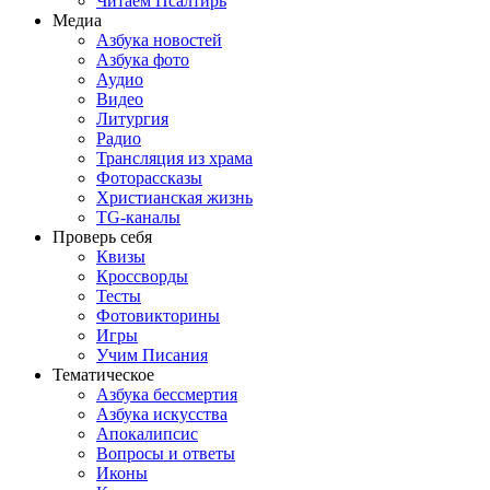
Читаем Псалтирь
Медиа
Азбука новостей
Азбука фото
Аудио
Видео
Литургия
Радио
Трансляция из храма
Фоторассказы
Христианская жизнь
TG-каналы
Проверь себя
Квизы
Кроссворды
Тесты
Фотовикторины
Игры
Учим Писания
Тематическое
Азбука бессмертия
Азбука искусства
Апокалипсис
Вопросы и ответы
Иконы