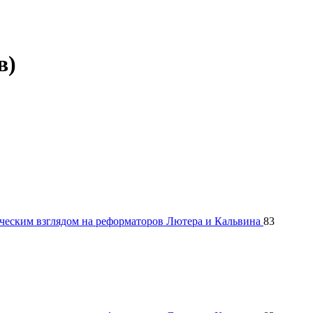
в)
ическим взглядом на реформаторов Лютера и Кальвина
83