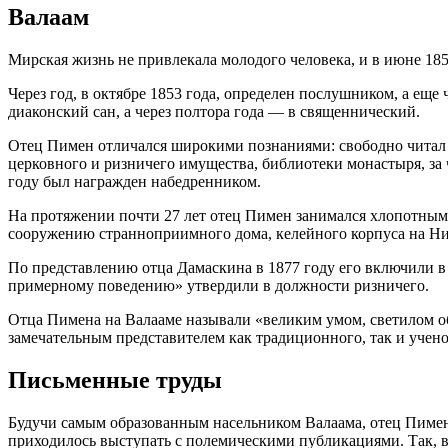
Валаам
Мирская жизнь не привлекала молодого человека, и в июне 1852
Через год, в октябре 1853 года, определен послушником, а еще
диаконский сан, а через полтора года — в священнический.
Отец Пимен отличался широкими познаниями: свободно читал и
церковного и ризничего имущества, библиотеки монастыря, за 
году был награжден набедренником.
На протяжении почти 27 лет отец Пимен занимался хлопотным
сооружению странноприимного дома, келейного корпуса на Ни
По представлению отца Дамаскина в 1877 году его включили в
примерному поведению» утвердили в должности ризничего.
Отца Пимена на Валааме называли «великим умом, светилом о
замечательным представителем как традиционного, так и учен
Письменные труды
Будучи самым образованным насельником Валаама, отец Пимен
приходилось выступать с полемическими публикациями. Так, в 