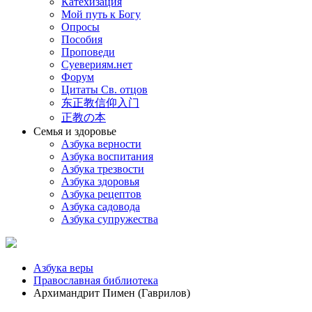
Катехизация
Мой путь к Богу
Опросы
Пособия
Проповеди
Суевериям.нет
Форум
Цитаты Св. отцов
东正教信仰入门
正教の本
Семья и здоровье
Азбука верности
Азбука воспитания
Азбука трезвости
Азбука здоровья
Азбука рецептов
Азбука садовода
Азбука супружества
Азбука веры
Православная библиотека
Архимандрит Пимен (Гаврилов)