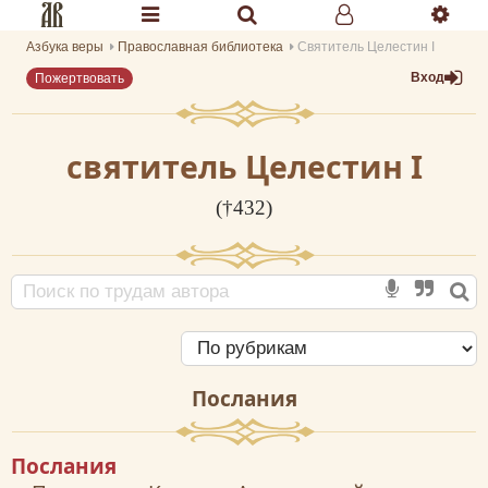
Азбука веры
Православная библиотека
Святитель Целестин I
Разделы портала «Азбука веры»
Вход
Пожертвовать
Главная
Гид
святитель Целестин I
Библиотеки
(†432)
Календарь
Молитва
Медиа
Проверь себя
Послания
Тематическое
Послания
Семья и здоровье