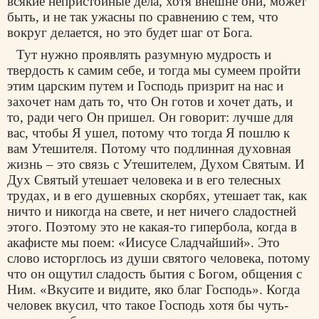
всякие непристойные дела, хотя внешне они, может
быть, и не так ужасны по сравнению с тем, что
вокруг делается, но это будет шаг от Бога.
Тут нужно проявлять разумную мудрость и
твердость к самим себе, и тогда мы сумеем пройти
этим царским путем и Господь призрит на нас и
захочет нам дать то, что Он готов и хочет дать, и
то, ради чего Он пришел. Он говорит: лучше для
вас, чтобы Я ушел, потому что тогда Я пошлю к
вам Утешителя. Потому что подлинная духовная
жизнь – это связь с Утешителем, Духом Святым. И
Дух Святый утешает человека и в его телесных
трудах, и в его душевных скорбях, утешает так, как
ничто и никогда на свете, и нет ничего сладостней
этого. Поэтому это не какая-то гипербола, когда в
акафисте мы поем: «Иисусе Сладчайший». Это
слово исторглось из души святого человека, потому
что он ощутил сладость бытия с Богом, общения с
Ним. «Вкусите и видите, яко благ Господь». Когда
человек вкусил, что такое Господь хотя бы чуть-