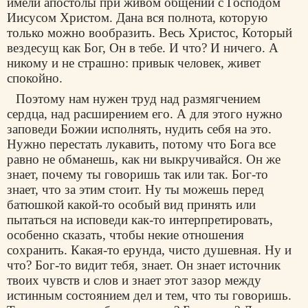
имели апостолы при живом общении с Господом
Иисусом Христом. Дана вся полнота, которую
только можно вообразить. Весь Христос, Который
вездесущ как Бог, Он в тебе. И что? И ничего. А
никому и не страшно: привык человек, живет
спокойно.
Поэтому нам нужен труд над размягчением
сердца, над расширением его. А для этого нужно
заповеди Божии исполнять, нудить себя на это.
Нужно перестать лукавить, потому что Бога все
равно не обманешь, как ни выкручивайся. Он же
знает, почему ты говоришь так или так. Бог-то
знает, что за этим стоит. Ну ты можешь перед
батюшкой какой-то особый вид принять или
пытаться на исповеди как-то интерпретировать,
особенно сказать, чтобы некие отношения
сохранить. Какая-то ерунда, чисто душевная. Ну и
что? Бог-то видит тебя, знает. Он знает источник
твоих чувств и слов и знает этот зазор между
истинным состоянием дел и тем, что ты говоришь.