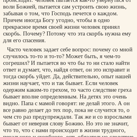
воли Божией, пытается сам устроить свою жизнь,
забывая о том, что Господь печется о каждом.
Причем иногда Богу угодно, чтобы в одно
прекрасное время своей жизни человек принял
скорбь. Почему? Потому что эта скорбь нужна ему
для его спасения.
Часто человек задает себе вопрос: почему со мной
случилось то-то и то-то? Может быть, я чем-то
согрешил? И пытается во что бы то ни стало найти
ответ и думает, что, найдя ответ, он это исправит и
тогда скорбь уйдет. Да, действительно, опыт нашей
жизни научает, что и так бывает. Если человек
одержим каким-то грехом, то часто следствие греха
бывает вполне определенным. На детях это очень
видно. Папа с мамой говорят: не делай этого. А он
все равно делает до тех пор, пока не случится то, о
чем сто раз предупреждали. Так же и со взрослыми
бывает от неверия слову Божию. Но это не значит,
что то, что с нами происходит в жизни трудного,
печального и скорбного, есть обязательно следствие