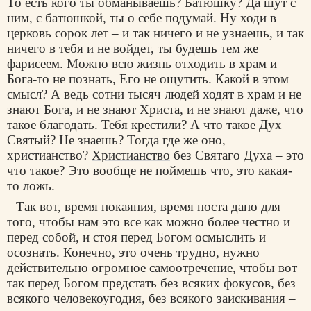
То есть кого ты обманываешь? Батюшку? Да шут с
ним, с батюшкой, ты о себе подумай. Ну ходи в
церковь сорок лет – и так ничего и не узнаешь, и так
ничего в тебя и не войдет, ты будешь тем же
фарисеем. Можно всю жизнь отходить в храм и
Бога-то не познать, Его не ощутить. Какой в этом
смысл? А ведь сотни тысяч людей ходят в храм и не
знают Бога, и не знают Христа, и не знают даже, что
такое благодать. Тебя крестили? А что такое Дух
Святый? Не знаешь? Тогда где же оно,
христианство?
Христианство
без Святаго Духа – это
что такое? Это вообще не поймешь что, это какая-
то ложь.
Так вот, время покаяния, время поста дано для
того, чтобы нам это все как можно более честно и
перед собой, и стоя перед Богом осмыслить и
осознать. Конечно, это очень трудно, нужно
действительно огромное самоотречение, чтобы вот
так перед Богом предстать без всяких фокусов, без
всякого человекоугодия, без всякого заискивания –