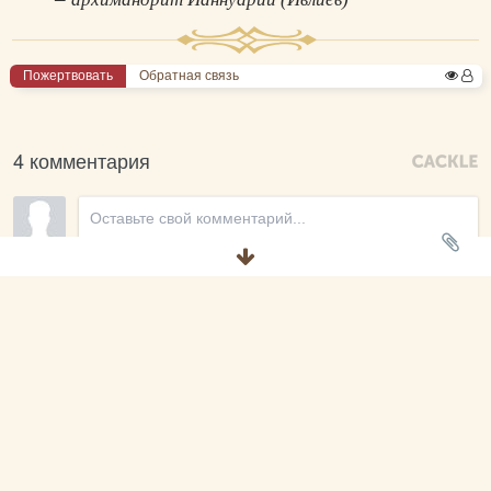
Пожертвовать
Обратная связь
4 комментария
Новые
Ирина
2022.03.07 10:59
Спасибо большое. Очень актуальная проповедь.

Просьба к модераторам Азбуки исправить ситуацию с 
выделением текста: пытаюсь выделить отрывок, но 
накладываются слова " сообщить об ошибке" и 
выделяется вся проповедь. Или я что-то не так делаю, 