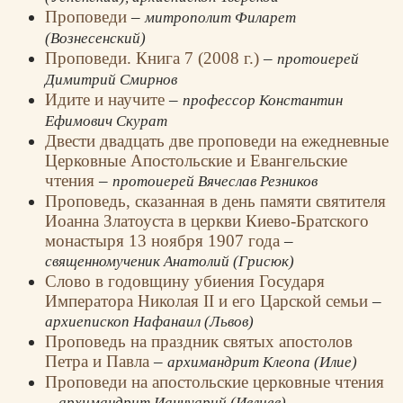
Проповеди
–
митрополит Филарет
(Вознесенский)
Проповеди. Книга 7 (2008 г.)
–
протоиерей
Димитрий Смирнов
Идите и научите
–
профессор Константин
Ефимович Скурат
Двести двадцать две проповеди на ежедневные
Церковные Апостольские и Евангельские
чтения
–
протоиерей Вячеслав Резников
Проповедь, сказанная в день памяти святителя
Иоанна Златоуста в церкви Киево-Братского
монастыря 13 ноября 1907 года
–
священномученик Анатолий (Грисюк)
Слово в годовщину убиения Государя
Императора Николая II и его Царской семьи
–
архиепископ Нафанаил (Львов)
Проповедь на праздник святых апостолов
Петра и Павла
–
архимандрит Клеопа (Илие)
Проповеди на апостольские церковные чтения
–
архимандрит Ианнуарий (Ивлиев)