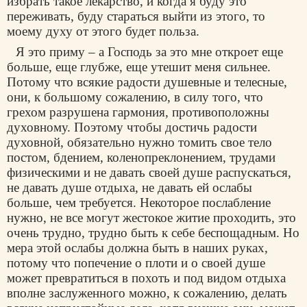
избрать такое лекарство, и когда я буду это
переживать, буду стараться выйти из этого, то
моему духу от этого будет польза.
Я это приму – а Господь за это мне откроет еще
больше, еще глубже, еще утешит меня сильнее.
Потому что всякие радости душевные и телесные,
они, к большому сожалению, в силу того, что
грехом разрушена гармония, противоположны
духовному. Поэтому чтобы достичь радости
духовной, обязательно нужно томить свое тело
постом, бдением, коленопреклонением, трудами
физическими и не давать своей душе распускаться,
не давать душе отдыха, не давать ей ослабы
больше, чем требуется. Некоторое послабление
нужно, не все могут жестокое житие проходить, это
очень трудно, трудно быть к себе беспощадным. Но
мера этой ослабы должна быть в наших руках,
потому что попечение о плоти и о своей душе
может превратиться в похоть и под видом отдыха
вполне заслуженного можно, к сожалению, делать