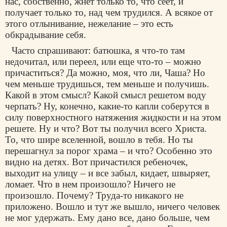
нас, собственно, жнет только то, что сеет, и
получает только то, над чем трудился. А всякое от
этого отлынивание, нежелание – это есть
обкрадывание себя.
Часто спрашивают: батюшка, я что-то там
недочитал, или переел, или еще что-то – можно
причаститься? Да можно, моя, что ли, Чаша? Но
чем меньше трудишься, тем меньше и получишь.
Какой в этом смысл? Какой смысл решетом воду
черпать? Ну, конечно, какие-то капли соберутся в
силу поверхностного натяжения жидкости и на этом
решете. Ну и что? Вот ты получил всего Христа.
То, что шире вселенной, вошло в тебя. Но ты
перешагнул за порог храма – и что? Особенно это
видно на детях. Вот причастился ребеночек,
выходит на улицу – и все забыл, кидает, швыряет,
ломает. Что в нем произошло? Ничего не
произошло. Почему? Труда-то никакого не
приложено. Вошло и тут же вышло, ничего человек
не мог удержать. Ему дано все, дано больше, чем