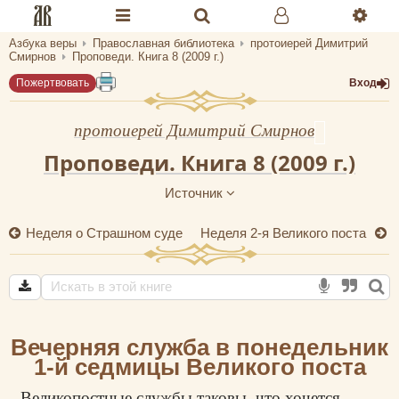
Азбука веры
Православная библиотека
протоиерей Димитрий
Разделы портала «Азбука веры»
Смирнов
Проповеди. Книга 8 (2009 г.)
Пожертвовать
Вход
Главная
Гид
протоиерей Димитрий Смирнов
Проповеди. Книга 8 (2009 г.)
Библиотеки
Источник
Календарь
Неделя о Страшном суде
Неделя 2-я Великого поста
Молитва
Медиа
Проверь себя
Вечерняя служба в понедельник
Тематическое
1-й седмицы Великого поста
Семья и здоровье
Великопостные службы таковы, что хочется,