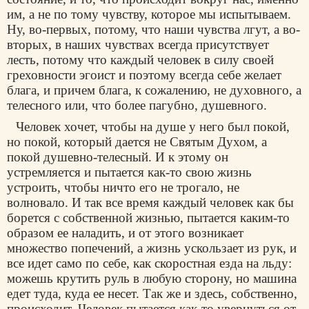
им, а не по тому чувству, которое мы испытываем.
Ну, во-первых, потому, что наши чувства лгут, а во-
вторых, в наших чувствах всегда присутствует
лесть, потому что каждый человек в силу своей
греховности эгоист и поэтому всегда себе желает
блага, и причем блага, к сожалению, не духовного, а
телесного или, что более пагубно, душевного.
Человек хочет, чтобы на душе у него был покой,
но покой, который дается не Святым Духом, а
покой душевно-телесный. И к этому он
устремляется и пытается как-то свою жизнь
устроить, чтобы ничто его не трогало, не
волновало. И так все время каждый человек как бы
борется с собственной жизнью, пытается каким-то
образом ее наладить, и от этого возникает
множество попечений, а жизнь ускользает из рук, и
все идет само по себе, как скоростная езда на льду:
можешь крутить руль в любую сторону, но машина
едет туда, куда ее несет. Так же и здесь, собственно,
происходит. Человек пытается как-то увернуться от