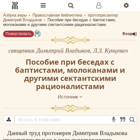
Азбука веры
Православная библиотека
протопресвитер
Разделы портала «Азбука веры»
Димитрий Владыков
Пособие при беседах с баптистами,
молоканами и другими сектантскими рационалистами
Главная
Пожертвовать
Вход
Гид
священник Димитрий Владыков, Л.З. Кунцевич
Библиотеки
Пособие при беседах с
баптистами, молоканами и
Календарь
другими сектантскими
Молитва
рационалистами
Медиа
Источник
Проверь себя
Тематическое
Данный труд протоиерея Димитрия Владыкова
Семья и здоровье
представлен только в виде сканированного