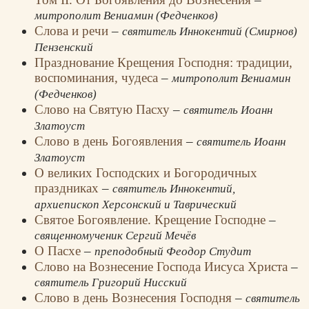
3) дата зачатия пророка Иоанна Предтечи. Свт. Иоанн
митрополит Вениамин (Федченков)
приводит подробные доказательства из Священного
Слова и речи
–
святитель Иннокентий (Смирнов)
Писания, что праведная Елисавета зачала сына в конце
Пензенский
сентября, когда отмечался праздник кущей. Через
Празднование Крещения Господня: традиции,
полгода после этого события, в марте, зачала Дева Мария.
воспоминания, чудеса
–
митрополит Вениамин
Спустя 9 месяцев, в декабре, родился Иисус Христос.
(Федченков)
В конце беседы святитель называет Рождество Христово
Слово на Святую Пасху
–
святитель Иоанн
величайшей тайной, поэтому язычники не могут постичь
Златоуст
ее и принять истину Боговоплощения.
Слово в день Богоявления
–
святитель Иоанн
*Название сочинения на греческом языке – Εἰς τὴν
Златоуст
ϒενέθλιον ἡμέραν τοῦ Σωτῆρος ἡμῶν ᾿Ιησοῦ Χριστοῦ.
О великих Господских и Богородичных
*Название сочинения на латинском языке – In diem
праздниках
–
святитель Иннокентий,
natalem.
архиепископ Херсонский и Таврический
Святое Богоявление. Крещение Господне
–
2. «Слово в день Богоявления» (полное название –
священномученик Сергий Мечёв
«Слово в день Богоявления против неприсутствующих в
О Пасхе
–
преподобный Феодор Студит
священных собраниях, и о святом спасительном
Слово на Вознесение Господа Иисуса Христа
–
Крещении Спасителя нашего Иисуса Христа, и о
святитель Григорий Нисский
недостойно причащающихся, и о том, что оставляющие
Слово в день Вознесения Господня
–
Божественную литургию прежде ее окончания и
святитель