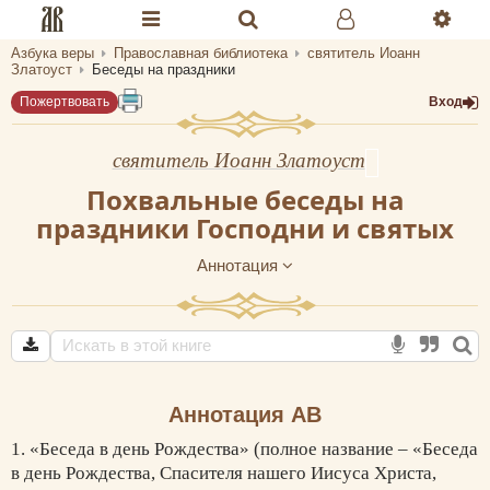
Азбука веры
Православная библиотека
святитель Иоанн
Разделы портала «Азбука веры»
Златоуст
Беседы на праздники
Пожертвовать
Вход
Главная
Гид
святитель Иоанн Златоуст
Похвальные беседы на
Библиотеки
праздники Господни и святых
Календарь
Аннотация
Молитва
Медиа
Проверь себя
Аннотация АВ
Тематическое
1. «Беседа в день Рождества» (полное название – «Беседа
Семья и здоровье
в день Рождества, Спасителя нашего Иисуса Христа,