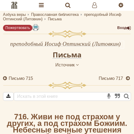
Азбука веры
Православная библиотека
преподобный Иосиф
Разделы портала «Азбука веры»
Оптинский (Литовкин)
Письма
Пожертвовать
Вход
Главная
Гид
преподобный Иосиф Оптинский (Литовкин)
Письма
Библиотеки
Источник
Календарь
Письмо 715
Письмо 717
Молитва
Медиа
Проверь себя
716. Живи не под страхом у
Тематическое
других, а под страхом Божиим.
Небесные вечные утешения
Семья и здоровье