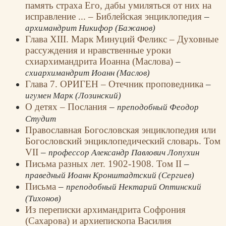
память страха Его, дабы умиляться от них на
исправление ... – Библейская энциклопедия
–
архимандрит Никифор (Бажанов)
Глава XIII. Марк Минуций Феликс – Духовные
рассуждения и нравственные уроки
схиархимандрита Иоанна (Маслова)
–
схиархимандрит Иоанн (Маслов)
Глава 7. ОРИГЕН – Отечник проповедника
–
игумен Марк (Лозинский)
О детях – Послания
–
преподобный Феодор
Студит
Православная Богословская энциклопедия или
Богословский энциклопедический словарь. Том
VII
–
профессор Александр Павлович Лопухин
Письма разных лет. 1902-1908. Том II
–
праведный Иоанн Кронштадтский (Сергиев)
Письма
–
преподобный Нектарий Оптинский
(Тихонов)
Из переписки архимандрита Софрония
(Сахарова) и архиепископа Василия