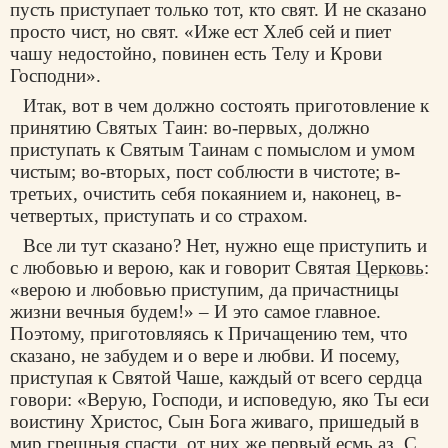
пусть приступает только тот, кто свят. И не сказано
просто чист, но свят. «Иже ест Хлеб сей и пиет
чашу недостойно, повинен есть Телу и Крови
Господни».
Итак, вот в чем должно состоять приготовление к
принятию Святых Таин: во-первых, должно
приступать к Святым Таинам с помыслом и умом
чистым; во-вторых, пост соблюсти в чистоте; в-
третьих, очистить себя покаянием и, наконец, в-
четвертых, приступать и со страхом.
Все ли тут сказано? Нет, нужно еще приступить и
с любовью и верою, как и говорит Святая
Церковь
:
«верою и любовью приступим, да причастницы
жизни вечныя будем!» – И это самое главное.
Поэтому, приготовляясь к Причащению тем, что
сказано, не забудем и о вере и любви. И посему,
приступая к Святой Чаше, каждый от всего сердца
говори: «Верую, Господи, и исповедую, яко Ты еси
воистину Христос, Сын Бога живаго, пришедый в
мир грешныя спасти, от них же первый есмь аз. С