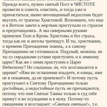
Прежде всего, нужно святый Пост в ЧИСТОТЕ
провести и совесть очистить, и тогда уже и
причаститься; иначе неочищенный недостоин будет
вкусить от трапезы Христовой. Вспомните, что еще
и в Ветхом завете к жертвам приступали со страхом
и предочищались. А мы скверными руками
приемлем Тело и Кровь Христовы и без страха,
тогда как их и ангелы трепещут. И ты, христианин,
о времени Причащения знаешь, а к самому
Причащению не готовишься. Подумай, можешь ли
ты со смрадными устами приступить и к земному
царю? Как же с ними приступим к Царю
Небесному? Не слышишь ли, что возглашается в
церкви? «Иже во оглашении изыдите, и елицы, иже
не в покаянии, да не приемлют!» И потому пусть
приступают к Святому Причащению только
достойные, а недостойные пусть не причащаются,
потому что они Святые Таины только в суд себе
примут и во осуждение и в муку. Потому-то
священник и возглашает:
«Святая святым!»
, т.е.