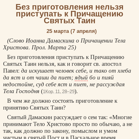
Без приготовления нельзя
приступать к Причащению
Святых Таин
25 марта (7 апреля)
(Слово
Иоанна Дамаскина
о Причащении Тела
Христова. Прол. Марта 25)
Без приготовления приступать к Причащению
Святых Таин нельзя, как и говорит св. апостол
Павел:
да искушает человек себе, и тако от хлеба
да яст и от чаши да пиет;
ядый
бо и пияй
недостойне, суд себе яст и пиет, не рассуждая
Тела Господня
(
).
1Кор. 11, 28–29
В чем же должно состоять приготовление к
принятию Святых Таин?
Святый Дамаскин рассуждает о сем так: «Многие
принимают Тело Христово просто по обычаю, а не
так, как должно по закону, помыслом и умом
чистым в святый Пост и в Пасхальное время.