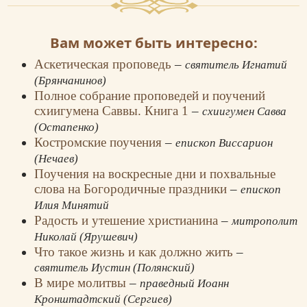
Вам может быть интересно:
Аскетическая проповедь
–
святитель Игнатий
(Брянчанинов)
Полное собрание проповедей и поучений
схиигумена Саввы. Книга 1
–
схиигумен Савва
(Остапенко)
Костромские поучения
–
епископ Виссарион
(Нечаев)
Поучения на воскресные дни и похвальные
слова на Богородичные праздники
–
епископ
Илия Минятий
Радость и утешение христианина
–
митрополит
Николай (Ярушевич)
Что такое жизнь и как должно жить
–
святитель Иустин (Полянский)
В мире молитвы
–
праведный Иоанн
Кронштадтский (Сергиев)