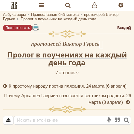
Азбука веры
Православная библиотека
протоиерей Виктор
Разделы портала «Азбука веры»
Гурьев
Пролог в поучениях на каждый день года
Пожертвовать
Вход
Главная
Гид
протоиерей Виктор Гурьев
Пролог в поучениях на каждый
Библиотеки
день года
Календарь
Источник
Молитва
К простому народу против плясания. 24 марта (6 апреля)
Медиа
Почему Архангел Гавриил называется вестником радости. 26
марта (8 апреля)
Проверь себя
Тематическое
Семья и здоровье