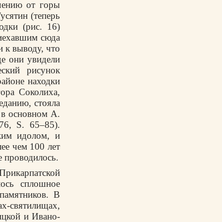
чению от горы
усятин (теперь
одки (рис. 16)
иехавшим сюда
 к выводу, что
де они увидели
еский рисунок
районе находки
гора Соколиха,
еданию, стояла
 в основном А.
76, S. 65–85).
ким идолом, и
ее чем 100 лет
е проводилось.
рикарпатской
лось сплошное
памятников. В
х-святилищах,
ицкой и Ивано-