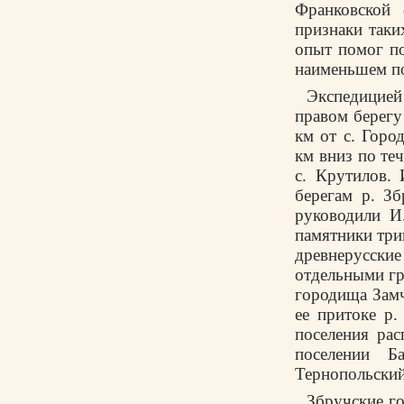
Франковской 
признаки таки
опыт помог п
наименьшем п
Экспедицией
правом берегу
км от с. Горо
км вниз по теч
с. Крутилов.
берегам р. З
руководили И
памятники три
древнерусски
отдельными гр
городища Замч
ее притоке р.
поселения ра
поселении Б
Тернопольский
Збручские г