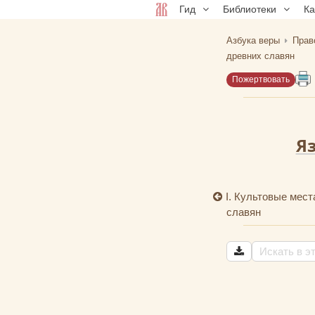
Гид
Библиотеки
К
Азбука веры
Прав
древних славян
Пожертвовать
Я
I. Культовые мест
славян