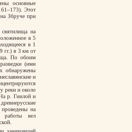
лены основные
161–173). Этот
на Збруче при
 святилища на
положенное в 5
аходящееся в 1
 гг.) в 3 км от
ища. По обоим
разведки (ими
ах обнаружены
неславянские и
нцентрируются
у реки и около
На р. Гнилой и
 древнерусские
 проведены на
е работы вел
ской.
ии, занимавшей