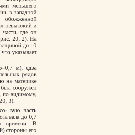
нями меньшего
ишь в западной
с обожженной
ал невысокий и
 части, где он
рис. 20, 2). На
толщиной до 10
 что указывает
–0,7 м), едва
ллельных рядов
ю на материке
л был сооружен
, по-видимому,
0, 3).
со- вую часть
та вала до 0,7
о времени. В
ей) стороны его