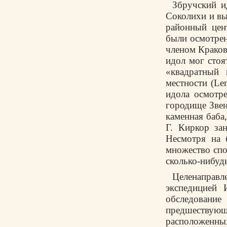
Збручский и
Соколихи и вы
районный цент
были осмотре
членом Краков
идол мог стоя
«квадратный 
местности (Le
идола осмотре
городище Звен
каменная баба
Г. Киркор зан
Несмотря на 
множество спо
сколько-нибуд
Целенаправ
экспедицией 
обследование
предшествующ
расположенных