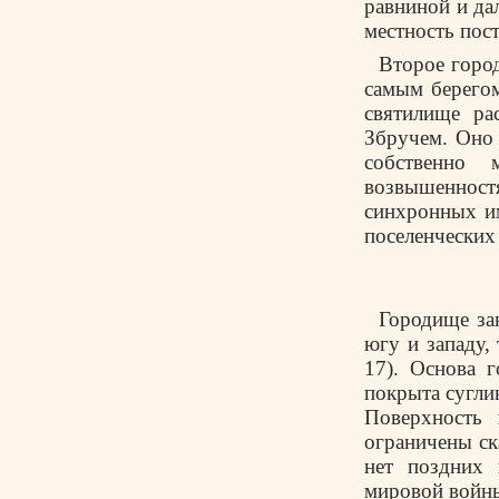
равниной и дал
местность пос
Второе город
самым берегом
святилище ра
Збручем. Оно 
собственно 
возвышенност
синхронных им
поселенческих
Городище зан
югу и западу,
17). Основа 
покрыта сугли
Поверхность
ограничены ск
нет поздних 
мировой войны