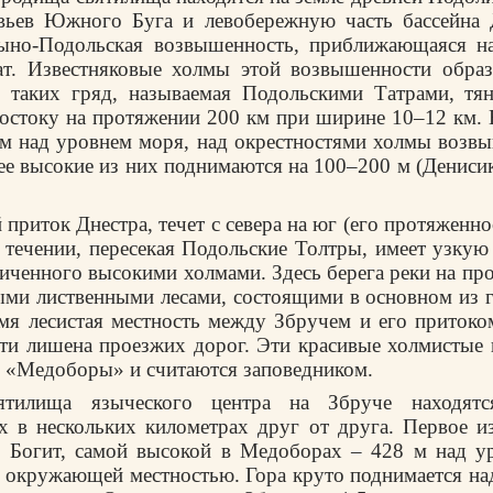
овьев Южного Буга и левобережную часть бассейна Д
ыно-Подольская возвышенность, приближающаяся на
ат. Известняковые холмы этой возвышенности образ
 таких гряд, называемая Подольскими Татрами, тян
востоку на протяжении 200 км при ширине 10–12 км.
 м над уровнем моря, над окрестностями холмы возв
ее высокие из них поднимаются на 100–200 м (Денисик 
 приток Днестра, течет с севера на юг (его протяженно
 течении, пересекая Подольские Толтры, имеет узкую
ниченного высокими холмами. Здесь берега реки на пр
ми лиственными лесами, состоящими в основном из г
мя лесистая местность между Збручем и его притоко
чти лишена проезжих дорог. Эти красивые холмистые 
е «Медоборы» и считаются заповедником.
вятилища языческого центра на Збруче находятс
 в нескольких километрах друг от друга. Первое и
 Богит, самой высокой в Медоборах – 428 м над у
 окружающей местностью. Гора круто поднимается н