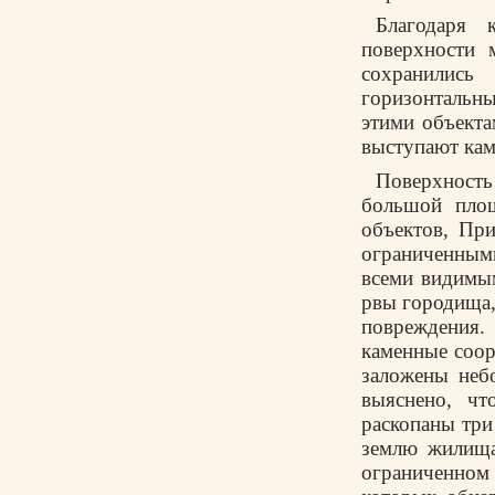
Благодаря 
поверхности
сохранились
горизонтальн
этими объекта
выступают кам
Поверхность
большой пло
объектов, Пр
ограниченными
всеми видимым
рвы городища,
повреждения
каменные соор
заложены неб
выяснено, чт
раскопаны три
землю жилища
ограниченном 