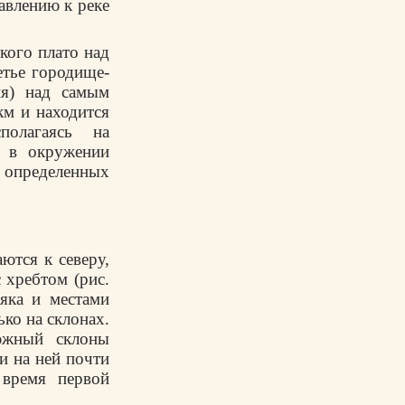
равлению к реке
кого плато над
етье городище-
ня) над самым
км и находится
полагаясь на
я в окружении
ю определенных
ются к северу,
 хребтом (рис.
яка и местами
ко на склонах.
южный склоны
и на ней почти
 время первой