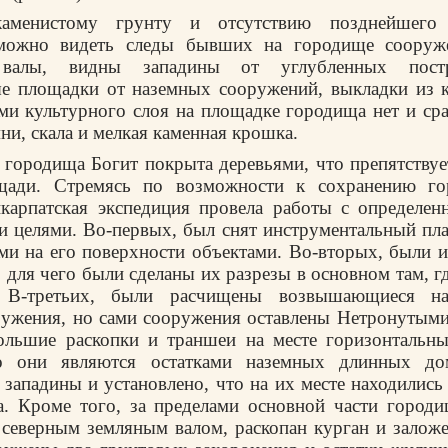
каменистому грунту и отсутствию позднейшего 
 можно видеть следы бывших на городище сооруж
 валы, видны западины от углубленных пост
ые площадки от наземных сооружений, выкладки из 
ми культурного слоя на площадке городища нет и ср
ни, скала и мелкая каменная крошка.
 городища Богит покрыта деревьями, что препятствуе
щади. Стремясь по возможности к сохранению го
икарпатская экспедиция провела работы с определен
 целями. Во-первых, был снят инструментальный пл
и на его поверхности объектами. Во-вторых, были 
 для чего были сделаны их разрезы в основном там, гд
. В-третьих, были расчищены возвышающиеся на
ужения, но сами сооружения оставлены Нетронутыми
ольшие раскопки и траншеи на месте горизонтальн
о они являются остатками наземных длинных до
 западины и установлено, что на их месте находились
. Кроме того, за пределами основной части городищ
северным земляным валом, раскопан курган и залож