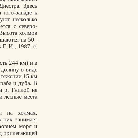
нестра. Здесь
 юго-западе к
уют несколько
ется с северо-
 Высота холмов
ышаются на 50–
Г. И., 1987, с.
сть 244 км) и в
 долину в виде
отяжении 15 км
раба и дуба. В
м р. Гнилой не
и лесные места
я на холмах,
з них занимает
ровнем моря и
ад прилегающей