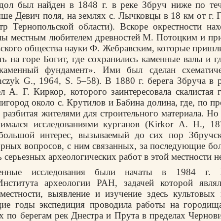
дол был найден в 1848 г. в реке Збруч ниже по те
ше Девич поля, на землях с. Лычковцы в 18 км от г. Г
р Тернопольской области). Вскоре окрестности нах
ны местным любителем древностей М. Потоцким и пр
ского общества науки Ф. Жебравским, которые пришли
ть на горе Богит, где сохранились каменные валы и г
каменный фундамент». Ими был сделан схематич
nczyk G., 1964, S. 5–58). В 1880 г. берега Збруча в 
л А. Г. Киркор, которого заинтересовала скалистая 
игород около с. Крутилов и Бабина долина, где, по пр
, разбитая жителями для строительного материала. Но
имался исследованиями курганов (Kirkor А. Н., 18
большой интерес, вызываемый до сих пор Збручс
рных вопросов, с ним связанных, за последующие бол
ь серьезных археологических работ в этой местности н
ленные исследования были начаты в 1984 г. П
Института археологии РАН, задачей которой явля
 местности, выявление и изучение здесь культовых 
ие годы экспедиция проводила работы на городища
 по берегам рек Днестра и Прута в пределах Чернов