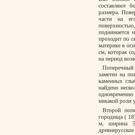
составляют б
размера. Пове
части на ег
поверхностью,
поднимается н
проходит по ск
материке в ос
см, которая с
на период возв
Поперечный 
заметен на по
каменных глы
найдено неско
одновременно 
никакой роли у
Второй поп
городища ( 18
м, ширина 5
древнерусское 