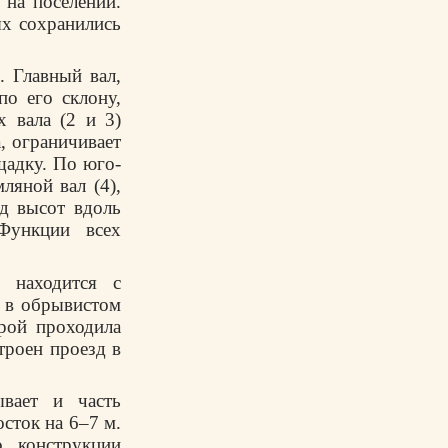
на поселении.
х сохранились
. Главный вал,
о его склону,
 вала (2 и 3)
, ограничивает
щадку. По юго-
ляной вал (4),
д высот вдоль
Функции всех
 находится с
е в обрывистом
рой проходила
троен проезд в
вает и часть
осток на 6–7 м.
 конструкции