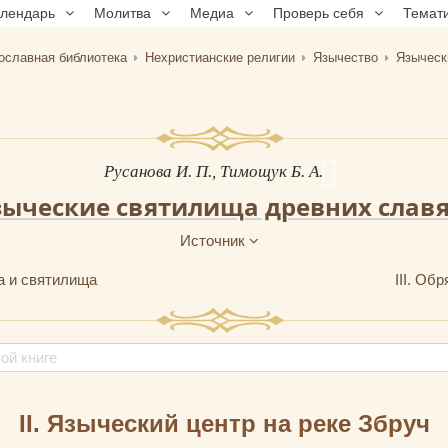
алендарь
Молитва
Медиа
Проверь себя
Темат
ославная библиотека
Нехристианские религии
Язычество
Языческ
Русанова И. П., Тимощук Б. А.
зыческие святилища древних слав
Источник
а и святилища
III. Об
II. Языческий центр на реке Збруч