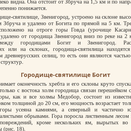
еко видна. Она отстоит от Збруча на 1,5 км и по нап
тепенно понижается.
ище-святилище, Звенигород, устроено на склоне высо
 Збруча и удалено от Богита по прямой на 5 км. Тр
сположено на отроге горы Говда (урочище Касар
удалено от городища Звенигород вниз по реке на 2 
между городищами Богит и Звенигород. Рас
ях или на склонах, городища-святилища находятс
 древнерусских селищ, то есть они являются часть
 структур.
Городище-святилище Богит
имает оконечность хребта и его склоны круто спуска
 только с востока холм городища связан перешейком с
горы, как и все холмы Медобор, состоит из известн
нком толщиной до 20 см, его мощность возрастает толь
 горы усеяна камнями, а северный и частично 
алистыми обрывами. Гора поросла лиственным лесом 
повреждений, кроме нескольких ям, вырытых во
 (рис. 18).