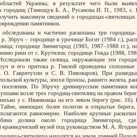
областей Украины, в результате чего были выяв
х городищ (Тимощук Б. А., Русанова И. П., 1983, с. 
олучить максимум сведений о городшцах-святилищах 
овреждении памятников.
 обследованы и частично раскопаны три городища-
 р. Збруч – городище в урочище Богит (1984 г.), рас
дница; городище Звенигород (1985, 1987–1988 гг.), н
ению реки от с. Крутилов; городище Говда (1988, 1989
 Исследовали также селища, окружающие эти город
бруч и его притока р. Гнилой проведены сплошные 
. О. Гавритухин и С. В. Пивоваров). При разведк
польской культуры, эпохи бронзы, раннего железа, ран
е поселения. По Збручу древнерусские памятники ко
уппами возле трех городищ-святилищ на правом берег
исько у с. Иванковцы на его левом берегу (рис. 16). 
 Тайне, имеющих более пологие и открытые берега,
сполагаются равномерно. Наиболее крупные раскопки
абина долина около городища Звенигород, гд
 краеведческий музей под руководством М. А. Ягодин
ородища-святилища находятся на земле древней Подол