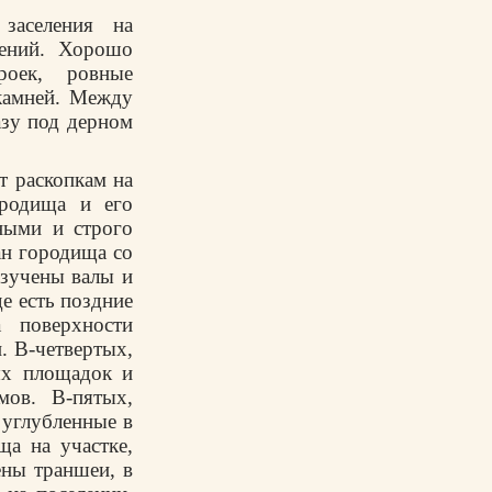
заселения на
ений. Хорошо
роек, ровные
камней. Между
азу под дерном
т раскопкам на
родища и его
ными и строго
ан городища со
изучены валы и
е есть поздние
 поверхности
. В-четвертых,
ых площадок и
мов. В-пятых,
 углубленные в
а на участке,
ены траншеи, в