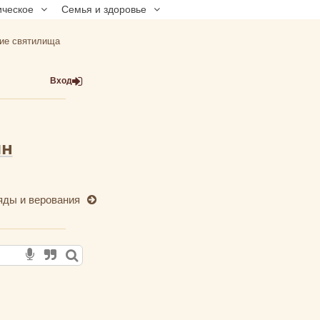
ическое
Семья и здоровье
ие святилища
Вход
ян
ряды и верования