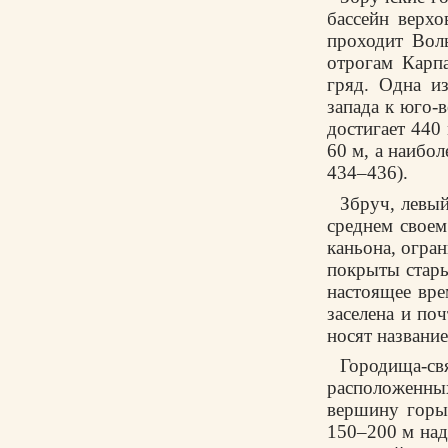
бассейн верх
проходит Вол
отрогам Карп
гряд. Одна из
запада к юго-
достигает 440
60 м, а наибол
434–436).
Збруч, левый
среднем своем
каньона, огра
покрыты стары
настоящее вре
заселена и по
носят названи
Городища-с
расположенных
вершину горы
150–200 м над