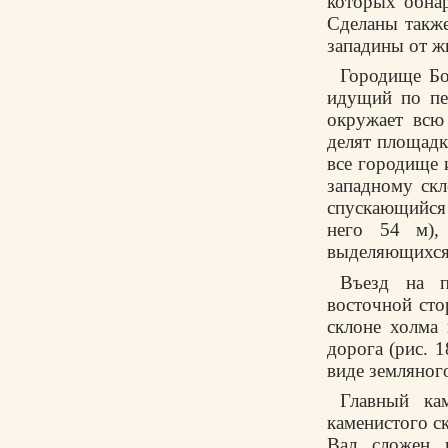
которых обна
Сделаны такж
западины от ж
Городище Бо
идущий по пе
окружает всю
делят площадк
все городище 
западному скл
спускающийся
него 54 м),
выделяющихся 
Въезд на п
восточной сто
склоне холма
дорога (рис. 
виде земляног
Главный ка
каменистого ск
Вал сложен 