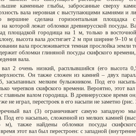
ольшие каменные глыбы, забросанные сверху кам
рхность вала неровная с выступающими камнями и л
о вершине сделана горизонтальная площадка 
 на которой лежат обломки древнерусской посуды. В
ад площадкой городища на 1 м, только в восточной
лону, высота вала достигает 2 м при ширине 9–10 м (
новании вала прослеживается темная прослойка земли 
одержит обломки глиняной посуды скифского времени,
едения вала.
вал 2 очень низкий, расплывшийся (его высота 0,5
верхности. Он также сложен из камней – двух пара
б, засыпанных мелким булыжником. Под его насыпь
лько черепков скифского времени. Вероятно, этот ва
с главным валом городища. В древнерусское время он
же не играл, перестроек в его насыпи не заметно (рис. 2
еречный вал (3) ограничивает самую западную мы
). Под его насыпью, сложенной из мелких камней (высо
 м), также найдены обломки посуды скифског
время этот вал был перестроен: с западной (внутренн