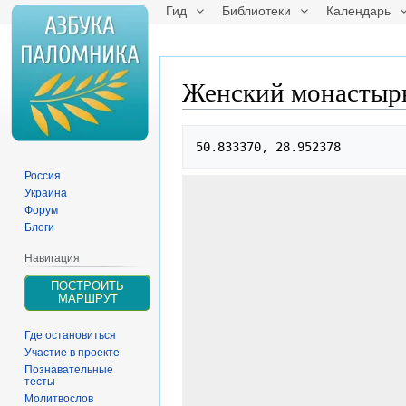
Гид
Библиотеки
Календарь
Женский монастырь
Перейти
Перейти
50.833370, 28.952378
к
к
навигации
поиску
Россия
Украина
Форум
Блоги
Навигация
ПОСТРОИТЬ
МАРШРУТ
Где остановиться
Участие в проекте
Познавательные
тесты
Молитвослов