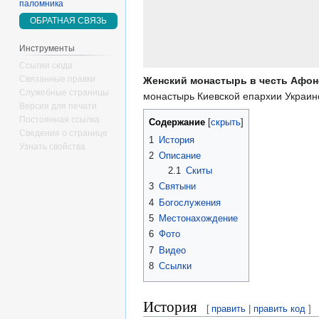
паломника
ОБРАТНАЯ СВЯЗЬ
Инструменты
Ссылки сюда
Связанные правки
Женский монастырь в честь Афон
Служебные страницы
монастырь Киевской епархии Украин
Версия для печати
Постоянная ссылка
Содержание
Сведения о странице
1
История
Узнать свойства
2
Описание
2.1
Скиты
3
Святыни
4
Богослужения
5
Местонахождение
6
Фото
7
Видео
8
Ссылки
История
[
править
|
править код
]