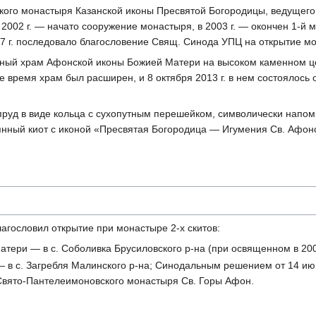
кого монастыря Казанской иконы Пресвятой Богородицы, ведущего 
2002 г. — начато сооружение монастыря, в 2003 г. — окончен 1-й 
7 г. последовало благословение Свящ. Синода УПЦ на открытие м
янный храм Афонской иконы Божией Матери на высоком каменном цо
е время храм был расширен, и 8 октября 2013 г. в нем состоялось 
пруд в виде кольца с сухопутным перешейком, символически напо
нный киот с иконой «Пресвятая Богородица — Игумения Св. Афон
лагословил открытие при монастыре 2-х скитов:
атери — в с. Соболивка Брусиловского р-на (при освященном в 2009
— в с. Загребля Малинского р-на; Синодальным решением от 14 июн
Свято-Пантелеимоновского монастыря Св. Горы Афон.