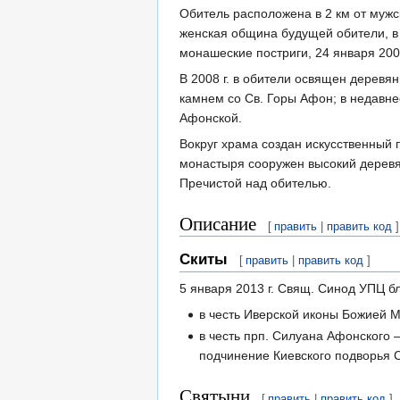
Обитель расположена в 2 км от мужс
женская община будущей обители, в 
монашеские постриги, 24 января 200
В 2008 г. в обители освящен дерев
камнем со Св. Горы Афон; в недавне
Афонской.
Вокруг храма создан искусственный 
монастыря сооружен высокий деревя
Пречистой над обителью.
Описание
[
править
|
править код
]
Скиты
[
править
|
править код
]
5 января 2013 г. Свящ. Синод УПЦ б
в честь Иверской иконы Божией М
в честь прп. Силуана Афонского 
подчинение Киевского подворья 
Святыни
[
править
|
править код
]