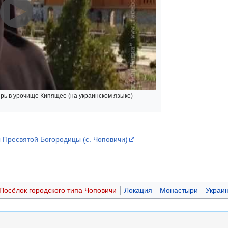
ь в урочище Кипящее (на украинском языке)
Пресвятой Богородицы (с. Чоповичи)
Посёлок городского типа Чоповичи
Локация
Монастыри
Украи