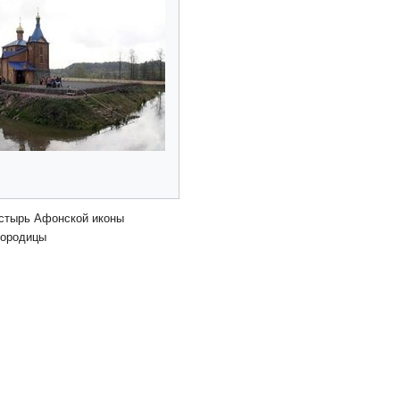
стырь Афонской иконы
городицы