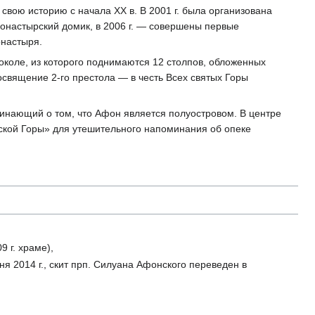
свою историю с начала ХХ в. В 2001 г. была организована
монастырский домик, в 2006 г. — совершены первые
онастыря.
коле, из которого поднимаются 12 столпов, обложенных
освящение 2-го престола — в честь Всех святых Горы
минающий о том, что Афон является полуостровом. В центре
ской Горы» для утешительного напоминания об опеке
 г. храме),
я 2014 г., скит прп. Силуана Афонского переведен в