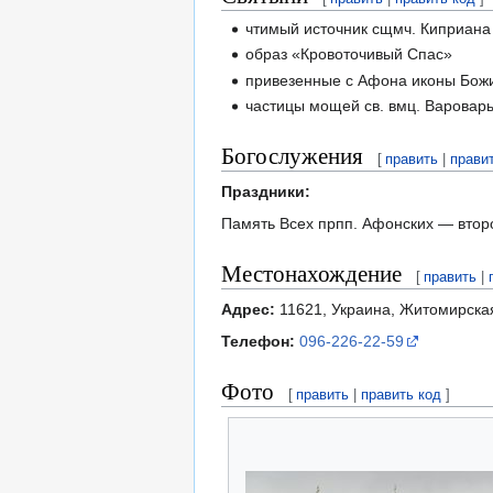
чтимый источник сщмч. Киприана 
образ «Кровоточивый Спас»
привезенные с Афона иконы Бож
частицы мощей св. вмц. Варовары
Богослужения
[
править
|
прави
Праздники:
Память Всех прпп. Афонских — втор
Местонахождение
[
править
|
Адрес:
11621, Украина, Житомирская 
Телефон:
096-226-22-59
Фото
[
править
|
править код
]