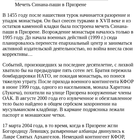
Мечеть Синана-паши в Призрене
В 1455 году после нашествия турок начинается разорение и
упадок монастыря. Он был снесен турками в XVII веке и из
остатков каменной кладки была построена мечеть Синана-
паши в Призрене. Возрождение монастыря началось только в
1995 году. До начала военных действий (1999 г.) сюда
планировалось перенести епархиальный центр и заниматься
активной издательской деятельностью, но война внесла свои
коррективы…
Событий, произошедших за последнее десятилетие, с лихвой
хватило бы на предыдущие пять сотен лет. Братия пережила
бомбардировки НАТО, не покидая монастырь, но понеся
тяжелую утрату. После прихода военного контингента КФОР
в июне 1999 года, одного из насельников, монаха Харитона
(Лукича), похитили на улице Призрена вооруженные члены
ОАК. В августе 2000 года его изувеченное и обезглавленное
тело было найдено в общем сербском захоронении на
мусульманском кладбище. В кармане подрясника лежали
паспорт и монашеские четки.
17 марта 2004 года, в то время, когда в Призрене жгли
Богородицу Левишку, разъяренные албанцы двинулись к
Лавре Святых Архангелов. Немецкий контингент КФОР,