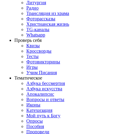
Литургия
Радио
Трансляция из храма
Фоторассказы
Христианская жизнь
TG-каналы
Whatsapp
Проверь себя
Квизы
Кроссворды
Тесты
Фотовикторины
Игры
Учим Писания
Тематическое
Азбука бессмертия
Азбука искусства
Апокалипсис
Вопросы и ответы
Иконы
Катехизация
Мой путь к Богу
Опросы
Пособия
Проповеди