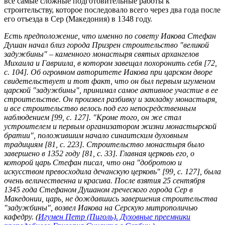
все самые сложные подготовительные работы к
строительству, которое последовало всего через два года после
его отъезда в Сер (Македония) в 1348 году.
Есть предположение, что именно по совету Иакова Стефан
Душан начал близ города Призрен строительство "великой
задужбины" – каменного монастыря святых архангелов
Михаила и Гавриила, в котором завещал похоронить себя [72,
с. 104]. Об огромном авторитете Иакова при царском дворе
свидетельствует и тот факт, что он был первым игуменом
царской "задужбины", принимал самое активное участие в ее
строительстве. Он произвел разбивку и закладку монастыря,
и все строительство велось под его непосредственным
наблюдением [99, с. 127]. "Кроме того, он же стал
устроителем и первым организатором жизни монастырской
братии", положившим начало синаитским духовным
традициям [81, с. 223]. Строительство монастыря было
завершено в 1352 году [81, с. 33]. Главная церковь его, о
которой царь Стефан писал, что она "добротою и
искусством превосходила дечанскую церковь" [99, с. 127], была
очень величественна и красива. После взятия 25 сентября
1345 года Стефаном Душаном греческого города Сер в
Македонии, царь, не дождавшись завершения строительства
"задужбины", возвел Иакова на Серскую митрополичью
кафедру. (
Игумен Петр (Пиголь). Духовные преемники