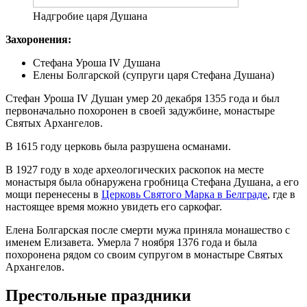
Надгробие царя Душана
Захоронения:
Стефана Уроша IV Душана
Елены Болгарской (супруги царя Стефана Душана)
Стефан Уроша IV Душан умер 20 декабря 1355 года и был
первоначально похоронен в своей задужбине, монастыре
Святых Архангелов.
В 1615 году церковь была разрушена османами.
В 1927 году в ходе археологических раскопок на месте
монастыря была обнаружена гробница Стефана Душана, а его
мощи перенесены в
Церковь Святого Марка в Белграде
, где в
настоящее время можно увидеть его саркофаг.
Елена Болгарская после смерти мужа приняла монашество с
именем Елизавета. Умерла 7 ноября 1376 года и была
похоронена рядом со своим супругом в монастыре Святых
Архангелов.
Престольные праздники