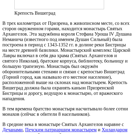
Крепость Вишеград
В трех километрах от Призрена, в живописном месте, со всех
сторон окруженном горами, находится монастырь Святых
Архангелов. Эта задужбина короля Стефана Уроша IV Душана
Неманича (известного под именем Душан Сильный) была
построена в период с 1343-1352 гг. в долине реки Бистрицы
на месте древней базилики. Монастырский комплекс Царской
Лавры включал в себя два храма (Святых Архангелов и
святого Николая), братские корпуса, библиотеку, больницу и
большую трапезную. Монастырь был окружён
оборонительными стенами и связан с крепостью Вишеград
(Горний город, как называло его местное население),
расположенной выше на склонах над монастырем. Крепость
Вишеград должна была охранять каньон Призренской
Бистрицы и дорогу, ведущую к монастырю, от вражеского
нападения.
В тем времена братство монастыря насчитывало более сотни
монахов (сейчас в обители 8 насельников).
В средние века в монастыре Святых Архангелов наравне с
Дечанами
,
Печским патриаршим монастырем
и
Хиландаром