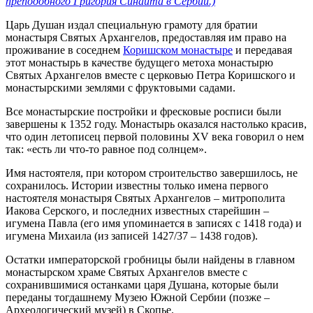
преподобного Григория Синаита в Сербии.)
Царь Душан издал специальную грамоту для братии
монастыря Святых Архангелов, предоставляя им право на
проживание в соседнем
Коришском монастыре
и передавая
этот монастырь в качестве будущего метоха монастырю
Святых Архангелов вместе с церковью Петра Коришского и
монастырскими землями с фруктовыми садами.
Все монастырские постройки и фресковые росписи были
завершены к 1352 году. Монастырь оказался настолько красив,
что один летописец первой половины XV века говорил о нем
так: «есть ли что-то равное под солнцем».
Имя настоятеля, при котором строительство завершилось, не
сохранилось. Истории известны только имена первого
настоятеля монастыря Святых Архангелов – митрополита
Иакова Серского, и последних известных старейшин –
игумена Павла (его имя упоминается в записях с 1418 года) и
игумена Михаила (из записей 1427/37 – 1438 годов).
Остатки императорской гробницы были найдены в главном
монастырском храме Святых Архангелов вместе с
сохранившимися останками царя Душана, которые были
переданы тогдашнему Музею Южной Сербии (позже –
Археологический музей) в Скопье.