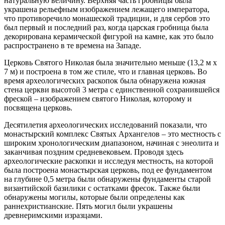
натуральную величину. Верхняя часть гробницы была
украшена рельефным изображением лежащего императора,
что противоречило монашеской традиции, и для сербов это
был первый и последний раз, когда царская гробница была
декорирована керамической фигурой на камне, как это было
распространено в те времена на Западе.
Церковь Святого Николая была значительно меньше (13,2 м х
7 м) и построена в том же стиле, что и главная церковь. Во
время археологических раскопок была обнаружена южная
стена церкви высотой 3 метра с единственной сохранившейся
фреской – изображением святого Николая, которому и
посвящена церковь.
Десятилетия археологических исследований показали, что
монастырский комплекс Святых Архангелов – это местность с
широким хронологическим диапазоном, начиная с энеолита и
заканчивая поздним средневековьем. Проводя здесь
археологические раскопки и исследуя местность, на которой
была построена монастырская церковь, под ее фундаментом
на глубине 0,5 метра были обнаружены фундаменты старой
византийской базилики с остатками фресок. Также были
обнаружены могилы, которые были определены как
раннехристианские. Пять могил были украшены
древнеримскими изразцами.