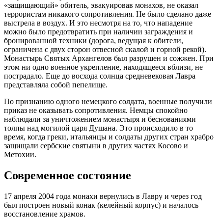
«защищающий» обитель, эвакуировав монахов, не оказал
террористам никакого сопротивления. Не было сделано даже
выстрела в воздух. И это несмотря на то, что нападение
можно было предотвратить при наличии заграждения и
бронированной техники (дорога, ведущая к обители,
ограничена с двух сторон отвесной скалой и горной рекой).
Монастырь Святых Архангелов был разрушен и сожжен. При
этом ни одно военное укрепление, находящееся вблизи, не
пострадало. Еще до восхода солнца средневековая Лавра
представляла собой пепелище.
По признанию одного немецкого солдата, военные получили
приказ не оказывать сопротивления. Немцы спокойно
наблюдали за уничтожением монастыря и беснованиями
толпы над могилой царя Душана. Это происходило в то
время, когда греки, итальянцы и солдаты других стран храбро
защищали сербские святыни в других частях Косово и
Метохии.
Современное состояние
17 апреля 2004 года монахи вернулись в Лавру и через год
был построен новый конак (келейный корпус) и началось
восстановление храмов.