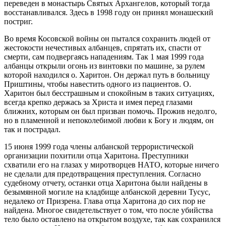
переведен в монастырь Святых Архангелов, который тогда
восстанавливался. Здесь в 1998 году он принял монашеский
постриг.
Во время Косовской войны он пытался сохранить людей от
жестокости нечестивых албанцев, спрятать их, спасти от
смерти, сам подвергаясь нападениям. Так 1 мая 1999 года
албанцы открыли огонь из винтовки по машине, за рулем
которой находился о. Харитон. Он держал путь в больницу
Приштины, чтобы навестить одного из пациентов. О.
Харитон был бесстрашным и спокойным в таких ситуациях,
всегда крепко держась за Христа и имея перед глазами
ближних, которым он был призван помочь. Прожив недолго,
но в пламенной и непоколебимой любви к Богу и людям, он
так и пострадал.
15 июня 1999 года члены албанской террористической
организации похитили отца Харитона. Преступники
схватили его на глазах у миротворцев НАТО, которые ничего
не cделали для предотвращения преступления. Согласно
судебному отчету, останки отца Харитона были найдены в
безымянной могиле на кладбище албанской деревни Тусус,
недалеко от Призрена. Глава отца Харитона до сих пор не
найдена. Многое свидетельствует о том, что после убийства
тело было оставлено на открытом воздухе, так как сохранился