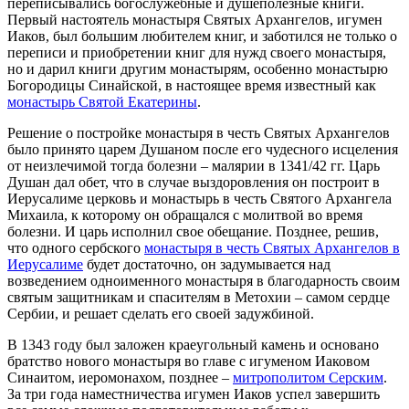
переписывались богослужебные и душеполезные книги.
Первый настоятель монастыря Святых Архангелов, игумен
Иаков, был большим любителем книг, и заботился не только о
переписи и приобретении книг для нужд своего монастыря,
но и дарил книги другим монастырям, особенно монастырю
Богородицы Синайской, в настоящее время известный как
монастырь Святой Екатерины
.
Решение о постройке монастыря в честь Святых Архангелов
было принято царем Душаном после его чудесного исцеления
от неизлечимой тогда болезни – малярии в 1341/42 гг. Царь
Душан дал обет, что в случае выздоровления он построит в
Иерусалиме церковь и монастырь в честь Святого Архангела
Михаила, к которому он обращался с молитвой во время
болезни. И царь исполнил свое обещание. Позднее, решив,
что одного сербского
монастыря в честь Святых Архангелов в
Иерусалиме
будет достаточно, он задумывается над
возведением одноименного монастыря в благодарность своим
святым защитникам и спасителям в Метохии – самом сердце
Сербии, и решает сделать его своей задужбиной.
В 1343 году был заложен краеугольный камень и основано
братство нового монастыря во главе с игуменом Иаковом
Синаитом, иеромонахом, позднее –
митрополитом Серским
.
За три года наместничества игумен Иаков успел завершить