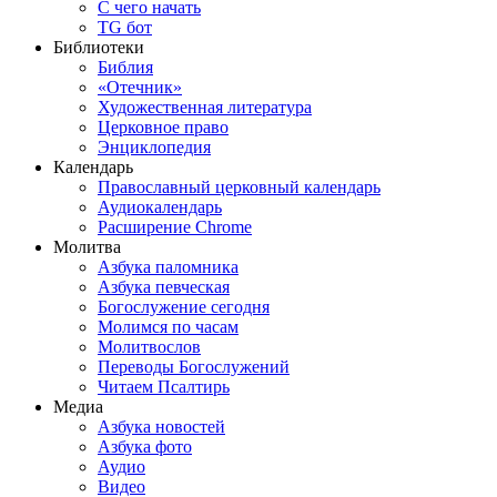
С чего начать
TG бот
Библиотеки
Библия
«Отечник»
Художественная литература
Церковное право
Энциклопедия
Календарь
Православный церковный календарь
Аудиокалендарь
Расширение Chrome
Молитва
Азбука паломника
Азбука певческая
Богослужение сегодня
Молимся по часам
Молитвослов
Переводы Богослужений
Читаем Псалтирь
Медиа
Азбука новостей
Азбука фото
Аудио
Видео