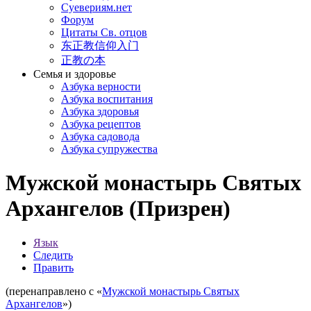
Суевериям.нет
Форум
Цитаты Св. отцов
东正教信仰入门
正教の本
Семья и здоровье
Азбука верности
Азбука воспитания
Азбука здоровья
Азбука рецептов
Азбука садовода
Азбука супружества
Мужской монастырь Святых
Архангелов (Призрен)
Язык
Следить
Править
(перенаправлено с «
Мужской монастырь Святых
Архангелов
»)