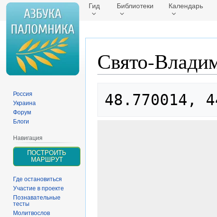
Гид
Библиотеки
Календарь
Свято-Владим
Перейти
Перейти
Россия
48.770014, 4
к
к
Украина
навигации
поиску
Форум
Блоги
Навигация
ПОСТРОИТЬ
МАРШРУТ
Где остановиться
Участие в проекте
Познавательные
тесты
Молитвослов