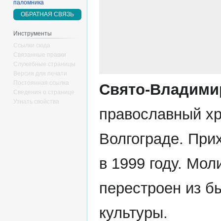
паломника
ОБРАТНАЯ СВЯЗЬ
Инструменты
Ссылки сюда
Связанные правки
Служебные страницы
Версия для печати
Постоянная ссылка
Свято-Владими
Сведения о странице
Узнать свойства
православный хр
Волгограде. При
в 1999 году. Мо
перестроен из б
культуры.