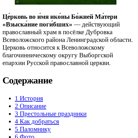
Це́рковь во и́мя ико́ны Бо́жией Ма́тери
«Взыска́ние поги́бших»
— действующий
православный храм в посёлке Дубровка
Всеволожского района Ленинградской области.
Церковь относится к Всеволожскому
благочинническому округу Выборгской
епархии Русской православной церкви.
Содержание
1
История
2
Описание
3
Престольные праздники
4
Как добраться
5
Паломнику
6
Фото