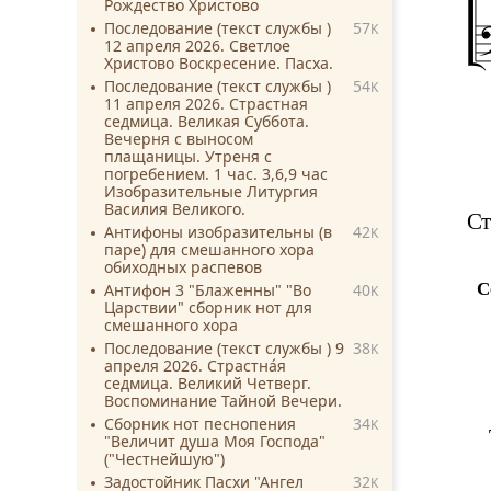
Рождество Христово
Последование (текст службы )
57
K
12 апреля 2026. Светлое
Христово Воскресение. Пасха.
Последование (текст службы )
54
K
11 апреля 2026. Страстная
седмица. Великая Суббота.
Вечерня с выносом
плащаницы. Утреня с
погребением. 1 час. 3,6,9 час
Изобразительные Литургия
Василия Великого.
Ст
Антифоны изобразительны (в
42
K
паре) для смешанного хора
обиходных распевов
С
Антифон 3 "Блаженны" "Во
40
K
Царствии" сборник нот для
смешанного хора
Последование (текст службы ) 9
38
K
апреля 2026. Страстна́я
седмица. Великий Четверг.
Воспоминание Тайной Вечери.
Сборник нот песнопения
34
K
"Величит душа Моя Господа"
("Честнейшую")
Задостойник Пасхи "Ангел
32
K