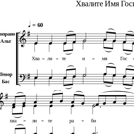
Хвалите Имя Гос

=
60





опрано





Альт
Хва
ли
те
и
мя
Гос










Тенор
Бас




















хва
ли
те
ра
би









