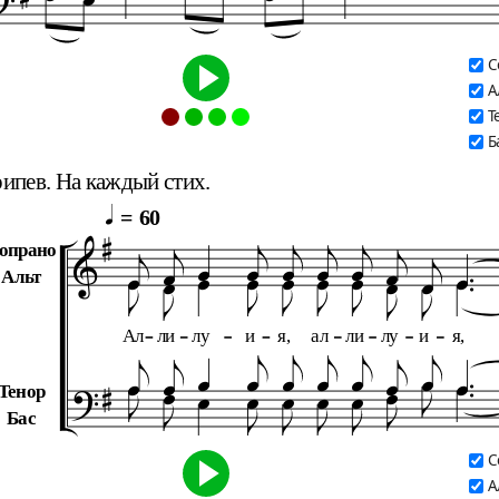
С
А
Т
Б
ипев. На каждый стих.

=
60







опрано














Альт
Ал
ли
лу
и
я,
ал
ли
лу
и
я,





















Тенор
Бас
С
А