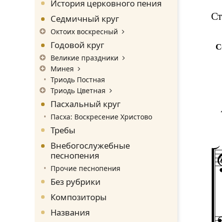
История церковного пения
Ст
Седмичный круг
Октоих воскресный
Годовой круг
С
Великие праздники
Минея
Триодь Постная
Триодь Цветная
Пасхальный круг
Пасха: Воскресение Христово
Требы
Внебогослужебные
песнопения
Прочие песнопения
Без рубрики
Композиторы
Названия