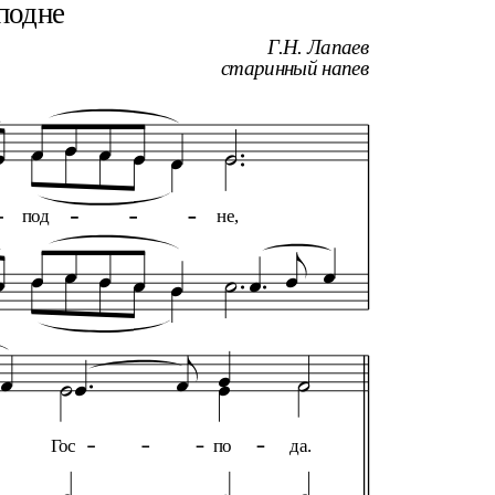
подне
Г.Н. Лапаев
старинный напев









под
не,




















Гос
по
да.


