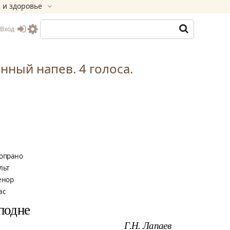
 и здоровье
Вход
инный напев. 4 голоса.
опрано
льт
енор
ас
подне
Г.Н. Лапаев