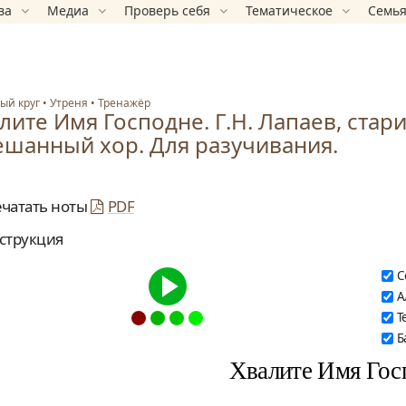
ва
Медиа
Проверь себя
Тематическое
Семья
ый круг
Утреня
Тренажёр
лите Имя Господне. Г.Н. Лапаев, стар
шанный хор. Для разучивания.
ечатать ноты
PDF
струкция
С
А
Т
Б
Хвалите Имя Гос