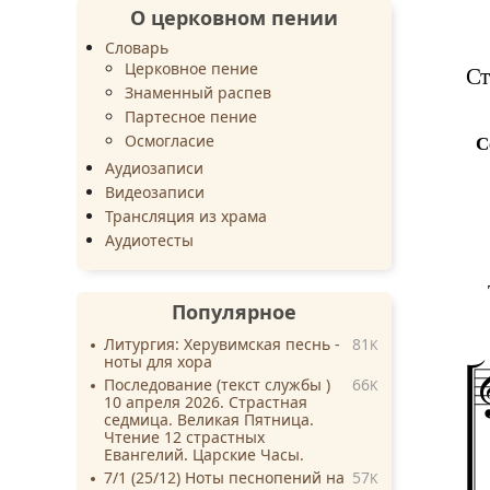
О церковном пении
Словарь
Церковное пение
Ст
Знаменный распев
Партесное пение
Осмогласие
С
Аудиозаписи
Видеозаписи
Трансляция из храма
Аудиотесты
Популярное
Литургия: Херувимская песнь -
81
K
ноты для хора
Последование (текст службы )
66
K
10 апреля 2026. Страстная
седмица. Великая Пятница.
Чтение 12 страстных
Евангелий. Царские Часы.
7/1 (25/12) Ноты песнопений на
57
K