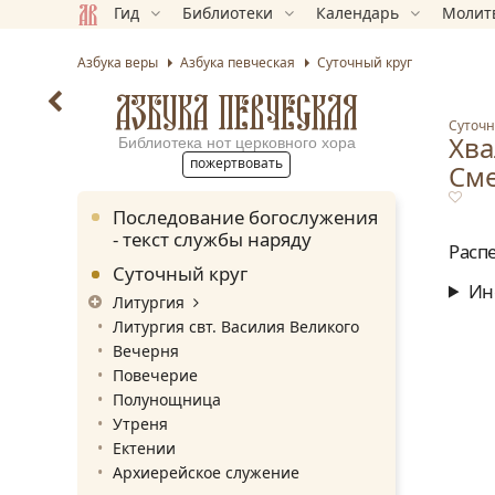
Гид
Библиотеки
Календарь
Молит
Азбука веры
Азбука певческая
Суточный круг
АЗБУКА ПЕВЧЕСКАЯ
Суточн
Хва
Библиотека нот церковного хора
пожертвовать
Сме
Последование богослужения
- текст службы наряду
Расп
Суточный круг
Ин
Литургия
Литургия свт. Василия Великого
Вечерня
Повечерие
Полунощница
Утреня
Ектении
Архиерейское служение