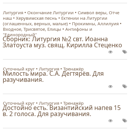
Литургия
Окончание Литургии
Символ веры, Отче
наш
Херувимская песнь
Ектении на Литургии
(оглашенных, верных, малые)
Прокимны, Аллилуия
Входное, Трисвятое, Елицы
Антифоны и
"Единородный"
Сборник: Литургия №2 свт. Иоанна
Златоуста муз. свящ. Кирилла Стеценко
Суточный круг
Литургия
Тренажёр
Милость мира. С.А. Дегтярёв. Для
разучивания.
Суточный круг
Литургия
Тренажёр
Достойно есть. Византийский напев 15
в. 2 голоса. Для разучивания.