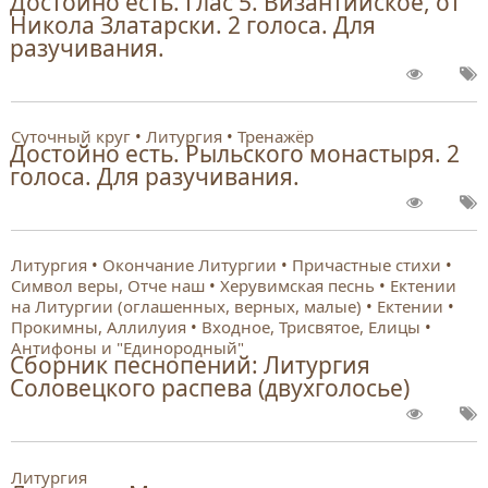
Достойно есть. Глас 5. Византийское, от
Никола Златарски. 2 голоса. Для
разучивания.
Суточный круг
Литургия
Тренажёр
Достойно есть. Рыльского монастыря. 2
голоса. Для разучивания.
Литургия
Окончание Литургии
Причастные стихи
Символ веры, Отче наш
Херувимская песнь
Ектении
на Литургии (оглашенных, верных, малые)
Ектении
Прокимны, Аллилуия
Входное, Трисвятое, Елицы
Антифоны и "Единородный"
Сборник песнопений: Литургия
Соловецкого распева (двухголосье)
Литургия