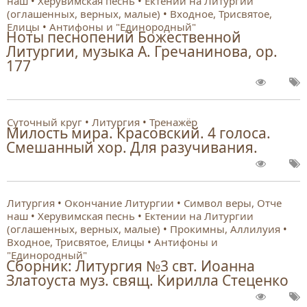
наш
Херувимская песнь
Ектении на Литургии
(оглашенных, верных, малые)
Входное, Трисвятое,
Елицы
Антифоны и "Единородный"
Ноты песнопений Божественной
Литургии, музыка А. Гречанинова, ор.
177
Суточный круг
Литургия
Тренажёр
Милость мира. Красовский. 4 голоса.
Смешанный хор. Для разучивания.
Литургия
Окончание Литургии
Символ веры, Отче
наш
Херувимская песнь
Ектении на Литургии
(оглашенных, верных, малые)
Прокимны, Аллилуия
Входное, Трисвятое, Елицы
Антифоны и
"Единородный"
Сборник: Литургия №3 свт. Иоанна
Златоуста муз. свящ. Кирилла Стеценко