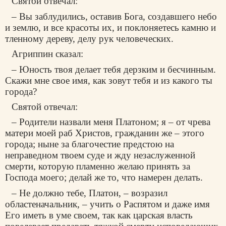
Святой отвечал:
– Вы заблудились, оставив Бога, создавшего небо
и землю, и все красоты их, и поклоняетесь камню и
тленному дереву, делу рук человеческих.
Агриппин сказал:
– Юность твоя делает тебя дерзким и бесчинным.
Скажи мне свое имя, как зовут тебя и из какого ты
города?
Святой отвечал:
– Родители назвали меня Платоном; я – от чрева
матери моей раб Христов, гражданин же – этого
города; ныне за благочестие предстою на
неправедном твоем суде и жду незаслуженной
смерти, которую пламенно желаю принять за
Господа моего; делай же то, что намерен делать.
– Не должно тебе, Платон, – возразил
областеначальник, – учить о Распятом и даже имя
Его иметь в уме своем, так как царская власть