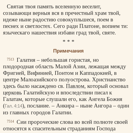
Святая твоя память вселенную веселит,
созывающи верныя вся в пречестный храм твой,
идеже ныне радостию совокупльшеся, поем в
песнех и светлостех. Сего ради Платоне, вопием ти:
языческаго нашествия избави град твой, святе.
* * *
Примечания
Галатия – небольшая гористая, но
7513
плодородная область Малой Азии, лежащая между
Фригией, Вифинией, Понтом и Каппадокией, в
центре Малоазийского полуострова. Христианство
здесь было насаждено св.
Павлом
, который основал
церковь
Галатийскую и впоследствии писал к
Галатам, которые слушали его, как Ангела Божия
(
), послание. – Анкира – ныне Ангора – один
Гал. 4:14
из главных городов Галатии.
Сии пророческие слова во всей полноте своей
7514
относятся к спасительным страданиям Господа