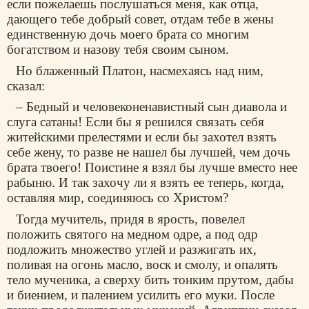
если пожелаешь послушаться меня, как отца,
дающего тебе добрый совет, отдам тебе в жены
единственную дочь моего брата со многим
богатством и назову тебя своим сыном.
Но блаженный Платон, насмехаясь над ним,
сказал:
– Бедный и человеконенавистный сын диавола и
слуга сатаны! Если бы я решился связать себя
житейскими прелестями и если бы захотел взять
себе жену, то разве не нашел бы лучшей, чем дочь
брата твоего! Поистине я взял бы лучше вместо нее
рабыню. И так захочу ли я взять ее теперь, когда,
оставляя мир, соединяюсь со Христом?
Тогда мучитель, придя в ярость, повелел
положить святого на медном одре, а под одр
подложить множество углей и разжигать их,
поливая на огонь масло, воск и смолу, и опалять
тело мученика, а сверху бить тонким прутом, дабы
и биением, и палением усилить его муки. После