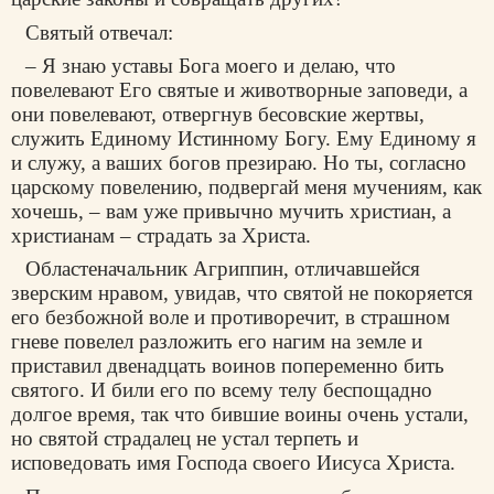
Святый отвечал:
– Я знаю уставы Бога моего и делаю, что
повелевают Его святые и животворные заповеди, а
они повелевают, отвергнув бесовские жертвы,
служить Единому Истинному Богу. Ему Единому я
и служу, а ваших богов презираю. Но ты, согласно
царскому повелению, подвергай меня мучениям, как
хочешь, – вам уже привычно мучить христиан, а
христианам – страдать за Христа.
Областеначальник Агриппин, отличавшейся
зверским нравом, увидав, что святой не покоряется
его безбожной воле и противоречит, в страшном
гневе повелел разложить его нагим на земле и
приставил двенадцать воинов попеременно бить
святого. И били его по всему телу беспощадно
долгое время, так что бившие воины очень устали,
но святой страдалец не устал терпеть и
исповедовать имя Господа своего Иисуса Христа.