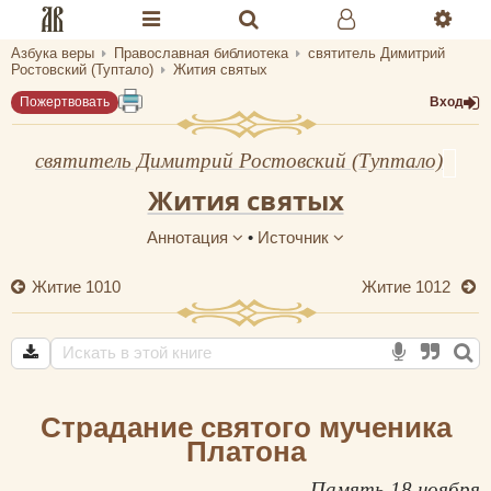
Азбука веры
Православная библиотека
святитель Димитрий
Разделы портала «Азбука веры»
Ростовский (Туптало)
Жития святых
Пожертвовать
Вход
Главная
Гид
святитель Димитрий Ростовский (Туптало)
Жития святых
Библиотеки
Аннотация
•
Источник
Календарь
Житие 1010
Житие 1012
Молитва
Медиа
Проверь себя
Страдание святого мученика
Тематическое
Платона
Семья и здоровье
Память 18 ноября