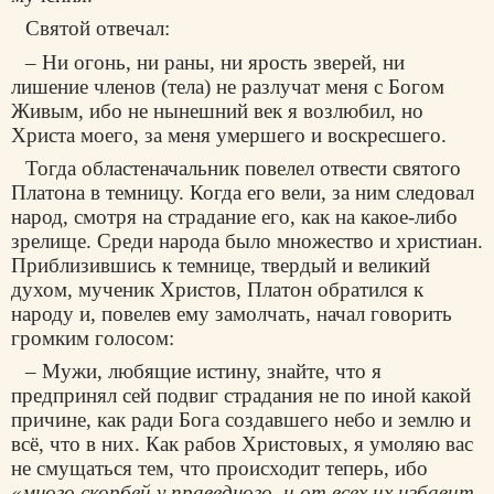
Святой отвечал:
– Ни огонь, ни раны, ни ярость зверей, ни
лишение членов (тела) не разлучат меня с Богом
Живым, ибо не нынешний век я возлюбил, но
Христа моего, за меня умершего и воскресшего.
Тогда областеначальник повелел отвести святого
Платона в темницу. Когда его вели, за ним следовал
народ, смотря на страдание его, как на какое-либо
зрелище. Среди народа было множество и христиан.
Приблизившись к темнице, твердый и великий
духом, мученик Христов, Платон обратился к
народу и, повелев ему замолчать, начал говорить
громким голосом:
– Мужи, любящие истину, знайте, что я
предпринял сей подвиг страдания не по иной какой
причине, как ради Бога создавшего небо и землю и
всё, что в них. Как рабов Христовых, я умоляю вас
не смущаться тем, что происходит теперь, ибо
«много скорбей у праведного, и от всех их избавит