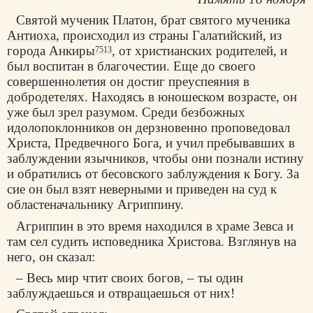
Святой мученик Платон, брат святого мученика
Антиоха
, происходил из страны Галатийский, из
города Анкиры
, от христианских родителей, и
7513
был воспитан в благочестии. Еще до своего
совершеннолетия он достиг преуспеяния в
добродетелях. Находясь в юношеском возрасте, он
уже был зрел разумом. Среди безбожных
идолопоклонников он дерзновенно проповедовал
Христа, Предвечного Бога, и учил пребывавших в
заблуждении язычников, чтобы они познали истину
и обратились от бесовского заблуждения к Богу. За
сие он был взят неверными и приведен на суд к
областеначальнику Агриппину.
Агриппин в это время находился в храме Зевса и
там сел судить исповедника Христова. Взглянув на
него, он сказал:
– Весь мир чтит своих богов, – ты один
заблуждаешься и отвращаешься от них!