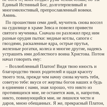
Единый Истинный Бог, долготерпеливый и
многомилостивый, препрославленный вовеки.
Аминь.
По прошествии семи дней, мучитель снова воссел
на судилище в храме Зевса и повелел привести
святого мученика. Сначала он разложил пред ним
разные орудия пытки: медные котлы, сапоги с
гвоздями, раскаленные ядра, острые прутья,
железные рогатки, колеса и многие другие, надеясь
устрашить ими доблестного воина Христова. Потом
начал говорить ему:
– Возлюбленный Платон! Видя твою юность и
благородство твоих родителей и щадя красоту
твоего тела, прежде чем начну снова мучить тебя,
советую тебе: вкуси от жертвы богов наших и будь
в единении с нами, зная хорошо, что никто из
противящихся мне, не останется жив, и, напротив,
никто, повинующийся мне, не лишился чести и
даров, мною обещанных. Я же, прекрасный Платон,