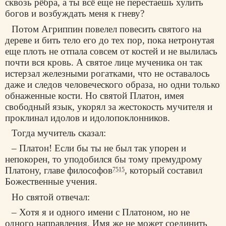
сквозь рёбра, а ты всё еще не перестаешь хулить
богов и возбуждать меня к гневу?
Потом Агриппин повелел повесить святого на
дереве и бить тело его до тех пор, пока нетронутая
еще плоть не отпала совсем от костей и не вылилась
почти вся кровь. А святое лице мученика он так
истерзал железными рогатками, что не оставалось
даже и следов человеческого образа, но одни только
обнаженные кости. Но святой Платон, имея
свободный язык, укорял за жестокость мучителя и
проклинал идолов и идолопоклонников.
Тогда мучитель сказал:
– Платон! Если бы ты не был так упорен и
непокорен, то уподобился бы тому премудрому
Платону, главе философов
, который составил
7515
Божественные учения.
Но святой отвечал:
– Хотя я и одного имени с Платоном, но не
одного направления. Имя же не может соединить