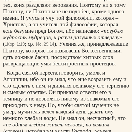
тех, коих разделяют верования. Поэтому ни я тому
Платону, ни Платон мне не подобен, кроме одного
имени. Я учусь и учу той философии, которая –
Христова, а он учитель той философии, которая
есть безумие пред Богом, ибо написано:
«погублю
мудрость мудрецов, и разум разумных отвергну»
(
; ср.
). Учения же, принадлежавшие
1Кор. 1:19
Ис. 29:14
Платону, которые ты называешь Божественными,
суть ложные басни, посредством хитрых слов
развращающие умы бесхитростных простецов.
Когда святой перестал говорить, умолк и
Агриппин, ибо он не знал, что еще возразить ему и
что сделать с ним, и дивился великому его терпению
и смелым ответам. Он приказал отвести его в
темницу и не дозволять никому из знакомых его
приходить к нему. Но, чтобы святой мученик не
умер, мучитель велел каждый день давать ему
немного хлеба и воды. Не знал он, несчастный, что
«не одним хлебом живет человек, но всяким
[словом], исходящим из уст Господа, живет