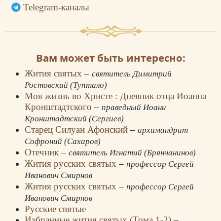
Telegram-каналы
Вам может быть интересно:
Жития святых
–
святитель Димитрий
Ростовский (Туптало)
Моя жизнь во Христе : Дневник отца Иоанна
Кронштадтского
–
праведный Иоанн
Кронштадтский (Сергиев)
Старец Силуан Афонский
–
архимандрит
Софроний (Сахаров)
Отечник
–
святитель Игнатий (Брянчанинов)
Жития русских святых
–
профессор Сергей
Иванович Смирнов
Жития русских святых
–
профессор Сергей
Иванович Смирнов
Русские святые
Избранные жития святых (Тома 1-2)
–