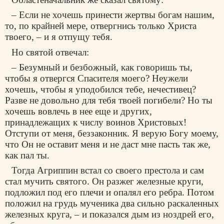
– Если не хочешь принести жертвы богам нашим,
то, по крайней мере, отвергнись только Христа
твоего, – и я отпущу тебя.
Но святой отвечал:
– Безумный и безбожный, как говоришь ты,
чтобы я отвергся Спасителя моего? Неужели
хочешь, чтобы я уподобился тебе, нечестивец?
Разве не довольно для тебя твоей погибели? Но ты
хочешь вовлечь в нее еще и других,
принадлежащих к числу воинов Христовых!
Отступи от меня, беззаконник. Я верую Богу моему,
что Он не оставит меня и не даст мне пасть так же,
как пал ты.
Тогда Агриппин встал со своего престола и сам
стал мучить святого. Он разжег железные круги,
подложил под его плечи и опалял его ребра. Потом
положил на грудь мученика два сильно раскаленных
железных круга, – и показался дым из ноздрей его,