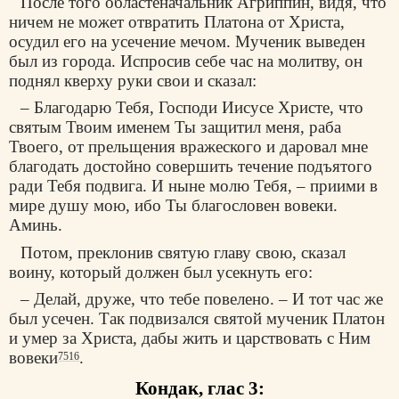
После того областеначальник Агриппин, видя, что
ничем не может отвратить Платона от Христа,
осудил его на усечение мечом. Мученик выведен
был из города. Испросив себе час на молитву, он
поднял кверху руки свои и сказал:
– Благодарю Тебя, Господи Иисусе Христе, что
святым Твоим именем Ты защитил меня, раба
Твоего, от прельщения вражеского и даровал мне
благодать достойно совершить течение подъятого
ради Тебя подвига. И ныне молю Тебя, – приими в
мире душу мою, ибо Ты благословен вовеки.
Аминь.
Потом, преклонив святую главу свою, сказал
воину, который должен был усекнуть его:
– Делай, друже, что тебе повелено. – И тот час же
был усечен. Так подвизался святой мученик Платон
и умер за Христа, дабы жить и царствовать с Ним
вовеки
.
7516
Кондак, глас 3: