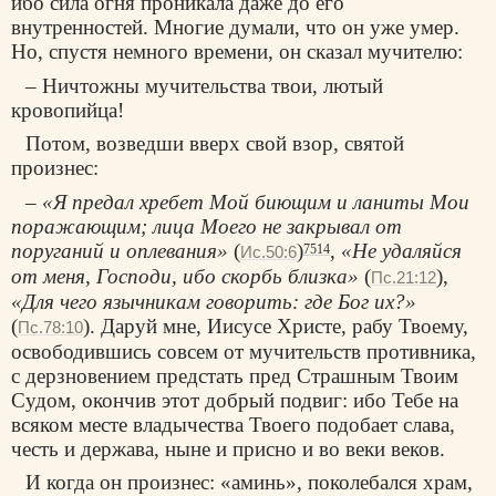
ибо сила огня проникала даже до его
внутренностей. Многие думали, что он уже умер.
Но, спустя немного времени, он сказал мучителю:
– Ничтожны мучительства твои, лютый
кровопийца!
Потом, возведши вверх свой взор, святой
произнес:
–
«Я предал хребет Мой биющим и ланиты Мои
поражающим; лица Моего не закрывал от
поруганий и оплевания»
(
)
,
«Не удаляйся
7514
Ис.50:6
от меня, Господи, ибо скорбь близка»
(
),
Пс.21:12
«Для чего язычникам говорить: где Бог их?»
(
). Даруй мне, Иисусе Христе, рабу Твоему,
Пс.78:10
освободившись совсем от мучительств противника,
с дерзновением предстать пред Страшным Твоим
Судом, окончив этот добрый подвиг: ибо Тебе на
всяком месте владычества Твоего подобает слава,
честь и держава, ныне и присно и во веки веков.
И когда он произнес: «аминь», поколебался храм,