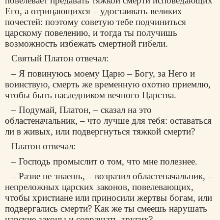
повелевает предавать тяжкой смерти исповедающих
Его, а отрицающихся – удостаивать великих
почестей: поэтому советую тебе подчиниться
царскому повелению, и тогда ты получишь
возможность избежать смертной гибели.
Святый Платон отвечал:
– Я повинуюсь моему Царю – Богу, за Него и
воинствую, смерть же временную охотно приемлю,
чтобы быть наследником вечного Царства.
– Подумай, Платон, – сказал на это
областеначальник, – что лучше для тебя: оставаться
ли в живых, или подвергнуться тяжкой смерти?
Платон отвечал:
– Господь промыслит о том, что мне полезнее.
– Разве не знаешь, – возразил областеначальник, –
непреложных царских законов, повелевающих,
чтобы христиане или приносили жертвы богам, или
подвергались смерти? Как же ты смеешь нарушать
царские законы и совращать других?