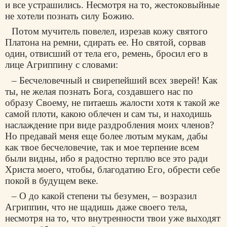
и все устрашились. Несмотря на то, жестоковыйные
не хотели познать силу Божию.
Потом мучитель повелел, изрезав кожу святого
Платона на ремни, сдирать ее. Но святой, сорвав
один, отвисший от тела его, ремень, бросил его в
лице Агриппину с словами:
– Бесчеловечный и свирепейший всех зверей! Как
ты, не желая познать Бога, создавшего нас по
образу Своему, не питаешь жалости хотя к такой же
самой плоти, какою облечен и сам ты, и находишь
наслаждение при виде раздробления моих членов?
Но предавай меня еще более лютым мукам, дабы
как твое бесчеловечие, так и мое терпение всем
были видны, ибо я радостно терплю все это ради
Христа моего, чтобы, благодатию Его, обрести себе
покой в будущем веке.
– О до какой степени ты безумен, – возразил
Агриппин, что не щадишь даже своего тела,
несмотря на то, что внутренности твои уже выходят