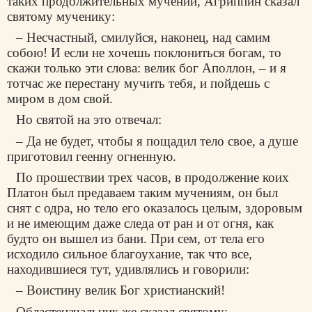
таких продолжительных мучений, Агриппин сказал
святому мученику:
– Несчастный, смилуйся, наконец, над самим
собою! И если не хочешь поклониться богам, то
скажи только эти слова: велик бог Аполлон, – и я
тотчас же перестану мучить тебя, и пойдешь с
миром в дом свой.
Но святой на это отвечал:
– Да не будет, чтобы я пощадил тело свое, а душе
приготовил геенну огненную.
По прошествии трех часов, в продолжение коих
Платон был предаваем таким мучениям, он был
снят с одра, но тело его оказалось целым, здоровым
и не имеющим даже следа от ран и от огня, как
будто он вышел из бани. При сем, от тела его
исходило сильное благоухание, так что все,
находившиеся тут, удивлялись и говорили:
– Воистину велик Бог христианский!
Областеначальник же сказал святому: