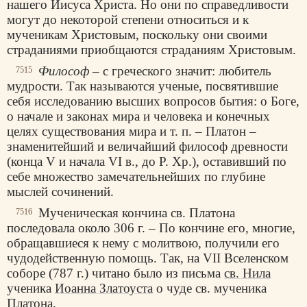
нашего Иисуса Христа. Но они по справедливости
могут до некоторой степени относиться и к
мученикам Христовым, поскольку они своими
страданиями приобщаются страданиям Христовым.
Философ
– с греческого значит: любитель
7515
мудрости. Так называются ученые, посвятившие
себя исследованию высших вопросов бытия: о Боге,
о начале и законах мира и человека и конечных
целях существования мира и т. п. – Платон –
знаменитейший и величайший философ древности
(конца V и начала VI в., до Р. Хр.), оставивший по
себе множество замечательнейших по глубине
мыслей сочинений.
Мученическая кончина св. Платона
7516
последовала около 306 г. – По кончине его, многие,
обращавшиеся к нему с молитвою, получили его
чудодейственную помощь. Так, на VII Вселенском
соборе (787 г.) читано было из письма
св. Нила
ученика
Иоанна Златоуста
о чуде св. мученика
Платона.