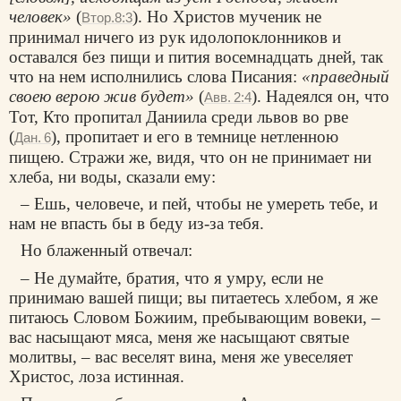
человек»
(
). Но Христов мученик не
Втор.8:3
принимал ничего из рук идолопоклонников и
оставался без пищи и пития восемнадцать дней, так
что на нем исполнились слова Писания:
«праведный
своею верою жив будет»
(
). Надеялся он, что
Авв. 2:4
Тот, Кто пропитал Даниила среди львов во рве
(
), пропитает и его в темнице нетленною
Дан. 6
пищею. Стражи же, видя, что он не принимает ни
хлеба, ни воды, сказали ему:
– Ешь, человече, и пей, чтобы не умереть тебе, и
нам не впасть бы в беду из-за тебя.
Но блаженный отвечал:
– Не думайте, братия, что я умру, если не
принимаю вашей пищи; вы питаетесь хлебом, я же
питаюсь Словом Божиим, пребывающим вовеки, –
вас насыщают мяса, меня же насыщают святые
молитвы, – вас веселят вина, меня же увеселяет
Христос, лоза истинная.