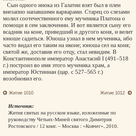
Сын одного инока из Галатии взят был в плен
внезапно напавшими варварами. Старец со слезами
молил соотечественного ему мученика Платона о
помощи в сем заключении. И вот является сыну его
всадник на коне, приведший и другого коня, и велит
юноше садиться. Юноша узнал в нем мученика, ибо
часто видал его таким на иконе; юноша сел на коня;
святой же, доставив его отцу, стал невидим. В
Константинополе император Анастасий I (491–518
г.) построил во имя этого мученика храм, а
император Юстиниан (цар. с 527–565 г.)
возобновил его.
Житие 1010
Житие 1012
Источник:
Жития святых на русском языке, изложенные по
руководству Четьих-Миней святого Димитрия
Ростовского / 12 книг. – Москва : «Ковчег», 2010.