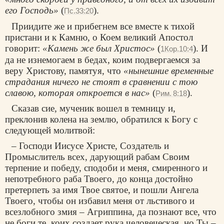
его Господь»
(
).
Пс.33:20
Приидите же и прибегнем все вместе к тихой
пристани и к Камню, о Коем великий Апостол
говорит:
«Камень же был Христос»
(
). И
1Кор.10:4
да не изнемогаем в бедах, коим подвергаемся за
веру Христову, памятуя, что
«нынешние временные
страдания ничего не стоят в сравнении с тою
славою, которая откроется в нас»
(
).
Рим. 8:18
Сказав сие, мученик вошел в темницу и,
преклонив колена на землю, обратился к Богу с
следующей молитвой:
– Господи Иисусе Христе, Создатель и
Промыслитель всех, дарующий рабам Своим
терпение и победу, сподоби и меня, смиренного и
непотребного раба Твоего, до конца достойно
претерпеть за имя Твое святое, и пошли Ангела
Твоего, чтобы он избавил меня от льстивого и
всезлобного змия – Агриппина, да познают все, что
не боги те, коих создает рука человеческая, но Ты –