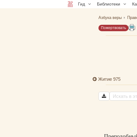
Гид
Библиотеки
К
Азбука веры
Прав
Пожертвовать
Житие 975
Преподобны