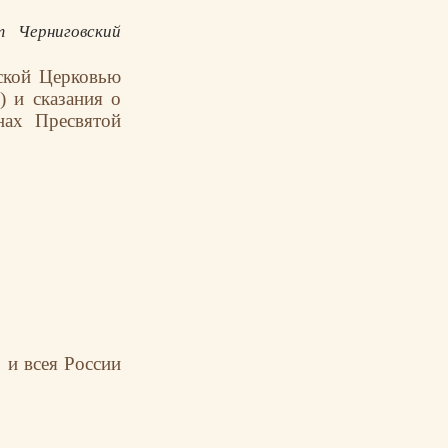
т Черниговский
ской Церковью
) и сказания о
нах Пресвятой
 и всея России