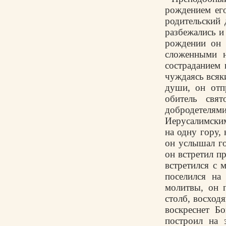
рождением его
родительский
разбежались и
рождении он 
сложенными н
состраданием
чуждаясь всяк
души, он отп
обитель свя
добродетеля
Иерусалимски
на одну гору,
он услышал го
он встретил п
встретился с 
поселился на
молитвы, он 
столб, восход
воскреснет Б
построил на 