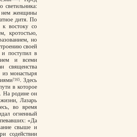
о светильника:
в нем женщины
атное дитя. По
 к востоку со
м, кротостью,
азованием, но
строению своей
 и поступил в
нием и всеми
н священства
 из монастыря
ниями
. Здесь
7165
пути в которое
. На родине он
 жизни, Лазарь
есь, во время
идал огненный
спевавших: «Да
зание свыше и
ри содействии