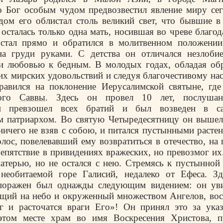
 Бог особым чудом предвозвестил явление миру сег
 дом его облистал столь великий свет, что бывшие 
 осталась только одна мать, носившая во чреве благод
стал прямо и обратился в молитвенном положении
а груди руками. С детства он отличался незлобие
 и любовью к бедным. В молодых годах, обладая обр
их мирских удовольствий и следуя благочестивому на
равился на поклонение Иерусалимской святыне, где
того
Саввы
. Здесь он провел 10 лет, послуша
ми превзошел всех братий и был возведен в са
м патриархом. Во святую Четыредесятницу он вышел
 ничего не взяв с собою, и питался пустынными расте
лос, повелевавший ему возвратиться в отечество, на 
репятствие в привидениях вражеских, но превозмог их
матерью, но не остался с нею. Стремясь к пустынной
 необитаемой горе Галисий, недалеко от Ефеса. Зд
поражен был однажды следующим видением: он ув
ящий на небо и окруженный множеством Ангелов, во
ог и расточатся враги Его»! Он принял это за ука
этом месте храм во имя Воскресения Христова, п