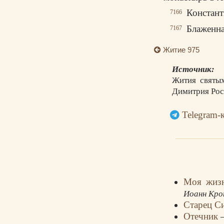
Констант
7166
Блаженна
7167
Житие 975
Источник:
Жития святых
Димитрия Рост
Telegram-
Моя жизн
Иоанн Кро
Старец С
Отечник