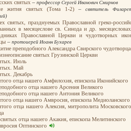
сских святых
–
профессор Сергей Иванович Смирнов
ые жития святых (Тома 1-2)
–
святитель Филаре
ий)
ех святых, празднуемых Православной греко-россий
ванных в месяцеслове св. Синода и др. месяцесловах
здниках Православной Церкви и чудотворных ико
ицы
–
протоиерей Иоанн Бухарев
житие преподобного Александра Свирского чудотворца
изнеописание святых Грузинской Церкви
ятых. Июль
ятых. Май
ятых. Декабрь
ятого отца нашего Амфилохия, епископа Иконийского
еподобного отца нашего Арсения Великого
еподобного отца нашего Антония Великого
ятого отца нашего Амвросия, епископа Медиоланского
ятого отца нашего Алексия, митрополита Московского
ца
святых отца нашего Акакия, епископа Мелитинского
вросия Оптинского