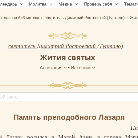
алендарь
Молитва
Медиа
Проверь себя
Темат
ославная библиотека
святитель Димитрий Ростовский (Туптало)
Жит
святитель Димитрий Ростовский (Туптало)
Жития святых
Аннотация
•
Источник
Память преподобного Лазаря
Па
й Лазарь родился в Малой Азии, в городе Магн