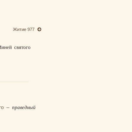
Житие 977
Миней святого
ого
–
праведный