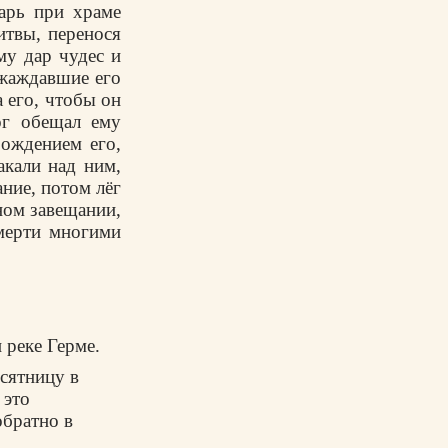
арь при храме
итвы, перенося
му дар чудес и
 жаждавшие его
 его, чтобы он
ог обещал ему
рождением его,
акали над ним,
ание, потом лёг
нном завещании,
смерти многими
 реке Герме.
сятницу в
 это
обратно в