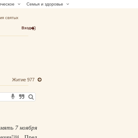
ическое
Семья и здоровье
ия святых
Вход
Житие 977
мять 7 ноября
езии
. Пред
7164