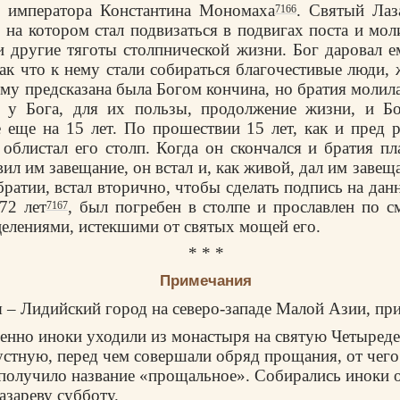
о императора Константина Мономаха
. Святый Лаз
7166
, на котором стал подвизаться в подвигах поста и мол
и другие тяготы столпнической жизни. Бог даровал е
так что к нему стали собираться благочестивые люди,
Ему предсказана была Богом кончина, но братия молила
е у Бога, для их пользы, продолжение жизни, и Б
 еще на 15 лет. По прошествии 15 лет, как и пред 
 облистал его столп. Когда он скончался и братия пл
вил им завещание, он встал и, как живой, дал им завещ
братии, встал вторично, чтобы сделать подпись на да
72 лет
, был погребен в столпе и прославлен по 
7167
елениями, истекшими от святых мощей его.
* * *
Примечания
 – Лидийский город на северо-западе Малой Азии, при
нно иноки уходили из монастыря на святую Четыреде
стную, перед чем совершали обряд прощания, от чего
 получило название «прощальное». Собирались иноки 
азареву субботу.