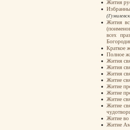
Жития ру
Избранн
(Гумилевск
Жития вс
(поимено
всех пра
Богород
Краткое 
Полное ж
Жития св
Жития св
Жития св
Житие св
Житие пр
Житие пр
Житие св
Житие св
чудотвор
Житие во 
Житие Ам