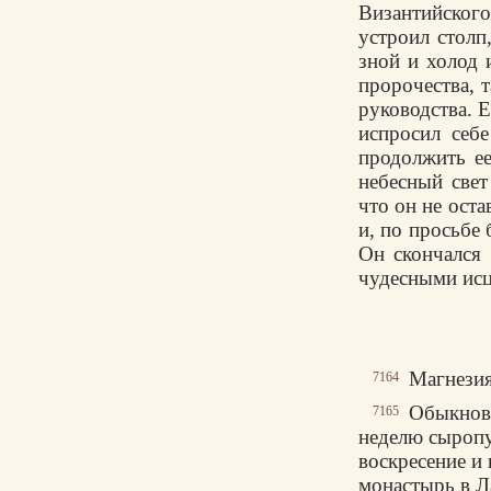
Византийског
устроил столп
зной и холод 
пророчества, 
руководства. 
испросил себ
продолжить ее
небесный свет
что он не оста
и, по просьбе 
Он скончался 
чудесными исц
Магнезия
7164
Обыкнове
7165
неделю сыропу
воскресение и
монастырь в Л