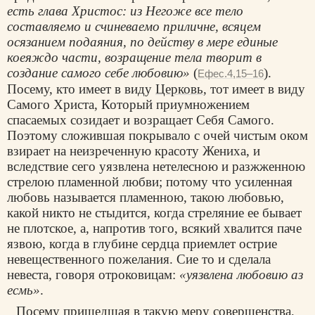
есть глава Христос: из Негоже все тело
составляемо и счиневаемо приличне, всяцем
осязанием подаяния, по действу в мере единые
коеяждо части, возращение тела творит в
создание самого себе любовию»
(
).
Ефес.4,15–16
Посему, кто имеет в виду
Церковь
, тот имеет в виду
Самого Христа, Который приумножением
спасаемых созидает и возращает Себя Самого.
Поэтому сложившая покрывало с очей чистым оком
взирает на неизреченную красоту Жениха, и
вследствие сего уязвлена нетелесною и разжженною
стрелою пламенной любви; потому что усиленная
любовь называется пламенною, такою любовью,
какой никто не стыдится, когда стреляние ее бывает
не плотское, а, напротив того, всякий хвалится паче
язвою, когда в глубине сердца приемлет острие
невещественного пожелания. Сие то и сделала
невеста, говоря отроковицам:
«уязвлена любовию аз
есмь»
.
Посему пришедшая в такую меру совершенства,