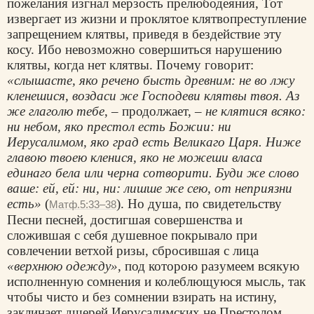
пожелания изгнал мерзость прелюбодеяния, Тот
извергает из жизни и проклятое клятвопреступление
запрещением клятвы, приведя в бездействие эту
косу. Ибо невозможно совершиться нарушению
клятвы, когда нет клятвы. Почему говорит:
«слышасте, яко речено бысть древним: не во лжу
кленешися, воздаси же Господеви клятвы твоя. Аз
же глаголю тебе
, – продолжает, –
не клятися всяко:
ни небом, яко престол есть Божии: ни
Иерусалимом, яко град есть Великаго Царя. Ниже
главою твоею кленися, яко не можеши власа
единаго бела или черна сотворити. Буди же слово
ваше: ей, ей: ни, ни: лишше же сею, от неприязни
есть»
(
). Но душа, по свидетельству
Матф.5:33–38
Песни песней, достигшая совершенства и
сложившая с себя душевное покрывало при
совлечении ветхой ризы, сбросившая с лица
«верхнюю одежду»
, под которою разумеем всякую
исполненную сомнения и колеблющуюся мысль, так
чтобы чисто и без сомнении взирать на истину,
заклинает дщерей Иерусалимских не Престолом