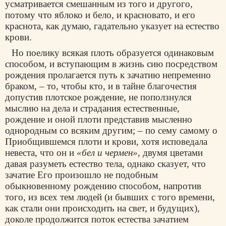
усматривается смешанным из того и другого,
потому что яблоко и бело, и красновато, и его
краснота, как думаю, гадательно указует на естество
крови.
Но пoелику всякая плоть образуется одинаковым
способом, и вступающим в жизнь сию посредством
рождения пролагается путь к зачатию непременно
браком, – то, чтобы кто, и в тайне благочестия
допустив плотское рождение, не поползнулся
мыслию на дела и страдания естественные,
рождение и оной плоти представив мысленно
однородным со всяким другим; – по сему самому о
Приобщившемся плоти и крови, хотя исповедала
невеста, что он и
«бел и чермен»
, двумя цветами
давая разуметь естество тела, однако сказует, что
зачатие Его произошло не подобным
обыкновенному рождению способом, напротив
того, из всех тем людей (и бывших с того времени,
как стали они происходить на свет, и будущих),
доколе продолжится поток естества зачатием