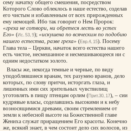
сему начатку общего смешения, посредством
Которого Слово облеклось в наше естество, соделав
его чистым и избавленным от всех прирожденных
ему немощей. Ибо так говорит о Нем Пророк:
«греха не сотвори, ни обретеся лесть во устех
Его»
(
);
«искушена по всяческим по подобию
Ис. 53, 9
нашего естества, разве греха»
(
). Посему
Евр.4, 15
Глава тела – Церкви, начаток всего естества нашего
есть чистое, несмешанное и несмешивающееся ни с
одним недостатком золото.
Власы же, некогда темные и черные, по виду
уподоблявшиеся вранам, тех разумею вранов, дело
которых, по слову притчи, исторгать глаза, и
лишенных ими сих зрительных чувствилищ
уготовлять в пищу птенцам орлим (
), – сии
Прит.30, 17
кудрявые власы, соделавшись высокими и к небу
возносящимися древами, своим стремлением от
земли к небесной высоте на Божественной главе
Жениха служат приращением Его красоты. Конечно
же, всякий знает, в чем состоит дело сих волосов, из