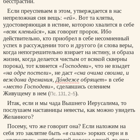
бесстрастии.
Если преуспеваем в этом, утверждается в нас
непреложная сия вещь:
«ей»
. Вот та клятва,
удостоверяющая в истине, которою хвалится в себе
«всяк кленыйся»
, как говорит пророк. Ибо
действительно, кто приобрел в себе несомненный
успех в рассуждении того и другого (и слова веры,
когда непогрешительно взирает на истину, и образа
жизни, когда делается чистым от всякой скверны
порока), тот клянется
«Господеви»
, что не взыдет
«на одре постели»
, не даст
«сна очима своима, и
веждома дремания,
Дóндеже
обрящет»
в себе
«место Господеви»
, сделавшись селением
Живущему в нем (
).
Пс. 131, 2–5
Итак, если и мы чада Вышнего Иерусалима, то
послушаем наставницы невесты, как можно увидеть
Желанного?
Посему, что же говорит она? Если наложим на
себя это заклятие быть
«в силах»
зорких серн и в
«крепостех»
истребителей порока оленей, то при