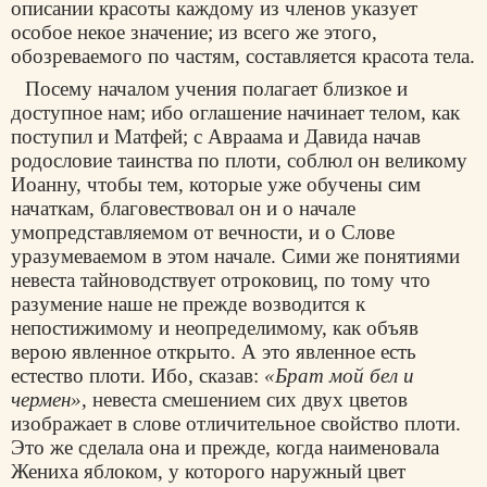
описании красоты каждому из членов указует
особое некое значение; из всего же этого,
обозреваемого по частям, составляется красота тела.
Посему началом учения полагает близкое и
доступное нам; ибо оглашение начинает телом, как
поступил и Матфей; с Авраама и Давида начав
родословие таинства по плоти, соблюл он великому
Иоанну, чтобы тем, которые уже обучены сим
начаткам, благовествовал он и о начале
умопредставляемом от вечности, и о Слове
уразумеваемом в этом начале. Сими же понятиями
невеста тайноводствует отроковиц, по тому что
разумение наше не прежде возводится к
непостижимому и неопределимому, как объяв
верою явленное открыто. А это явленное есть
естество плоти. Ибо, сказав:
«Брат мой бел и
чермен»
, невеста смешением сих двух цветов
изображает в слове отличительное свойство плоти.
Это же сделала она и прежде, когда наименовала
Жениха яблоком, у которого наружный цвет