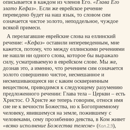
описывается в каждом из членов Его.
«Глава Его
злато Кефаз»
. Если же еврейское речение
переведено будет на наш язык, то словом сим
означается чистое золото, неподдельное, чуждое
всякой примеси.
А перелагавшие еврейские слова на еллинский
речение:
«Кефаз»
оставили непереведенным, мне
кажется, потому, что между еллинскими речениями
не нашли ни одного слова, которое бы выражало
силу, усматриваемую в еврейском слове. Мы же,
дознав это, а именно, что речением сим означается
золото совершенно чистое, несмешанное и
несмешивающееся ни с каким оскверненным
веществом, приводимся к следующему разумению
предложенного речении: Глава тела – Церкви – есть
Христос. О Христе же теперь говорим, относя имя
сие не к вечности Божества, но к Богоприемному
человеку, явившемуся на земле, пожившему с
человеками, сему прозябению девства, в Ком живет
«всяко исполнение Божества телесне»
(
),
Кол.2,9