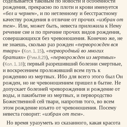
соделывается таковым по новости и особенности
рождения, прекрасно по плоти и крови именуется
«бел и чермен»
, и по нетленному и бесстрастному
качеству рождения в отличие от прочих
«избран от
тем»
. Или, может быть, невеста приложила к Нему
речение сие и по причине прочих видов рождения,
совершающихся без чревоношения. Конечно же, не
не знаешь, сколько раз рожден
«перворожден вся
твари»
(
),
«первородный во многих
Кол. 1, 15
братиях»
(
),
«перворожден из мертвых»
Рим.8,29
(
); первый разрешивший болезни смертные,
Кол. 1, 18
и воскресением проложивший всем путь к
рождению из мертвых. Ибо для всего этого был Он
рожден, но не чревоношением пришел в бытие. Не
допускает болезней чреворождения и рождение от
воды, и пакибытие из мертвых, и первородство
Божественной сей твари, напротив того, во всем
этом рождение изъято от чревоношения. Посему
невеста говорит:
«избран от тем»
.
Но время уразуметь из сказанного, какая красота