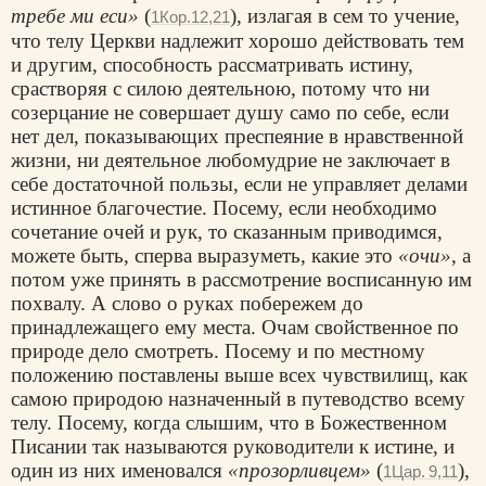
требе ми еси»
(
), излагая в сем то учение,
1Кор.12,21
что телу Церкви надлежит хорошо действовать тем
и другим, способность рассматривать истину,
срастворяя с силою деятельною, потому что ни
созерцание не совершает душу само по себе, если
нет дел, показывающих преспеяние в нравственной
жизни, ни деятельное любомудрие не заключает в
себе достаточной пользы, если не управляет делами
истинное благочестие. Посему, если необходимо
сочетание очей и рук, то сказанным приводимся,
можете быть, сперва выразуметь, какие это
«очи»
, а
потом уже принять в рассмотрение восписанную им
похвалу. А слово о руках побережем до
принадлежащего ему места. Очам свойственное по
природе дело смотреть. Посему и по местному
положению поставлены выше всех чувствилищ, как
самою природою назначенный в путеводство всему
телу. Посему, когда слышим, что в Божественном
Писании так называются руководители к истине, и
один из них именовался
«прозорливцем»
(
),
1Цар. 9,11