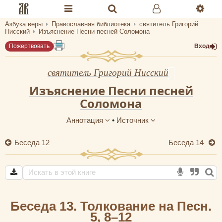
Азбука веры
Православная библиотека
святитель Григорий
Разделы портала «Азбука веры»
Нисский
Изъяснение Песни песней Соломона
Пожертвовать
Вход
Главная
Гид
святитель Григорий Нисский
Изъяснение Песни песней
Библиотеки
Соломона
Календарь
Аннотация
•
Источник
Молитва
Беседа 12
Беседа 14
Медиа
Проверь себя
Тематическое
Беседа 13. Толкование на Песн.
Семья и здоровье
5, 8–12