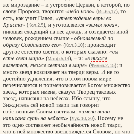
же мироздание – и устроение Церкви, в которой, по
слову Пророка, творится
«небо ново»
(
), то
Ис.65,17
есть, как учит Павел,
«утверждение веры во
Христа»
(
), и уготовляется
«земля нова»
,
Кол.2,5
пиющая сходящий на нее дождь, и созидается иной
человек, рождением свыше
«обновляемый по
образу Создавшего его»
(
); происходит
Кол.3,10
другое естество светил, о которых сказано:
«вы
есте свет миpa»
(
), – и:
«в
нихже
Матф.5,14
являетеся, якоже светила в мире»
(
); и
Филип.2, 15
много звезд возсиявает на тверди веры. И не то
достойно удивления, что в этом новом мире
перечисляется и поименовывается Богом множество
звезд, которых имена, сказует Творец таковых
звезд, написаны на небесах. Ибо слышу, что
Зиждитель сей новой твари так говорит
собственным Своим светилам:
«имена ваша
написана суть на небесех»
(
). Посему не
Лук. 10, 20
это одно составляет необычайность новой твари,
что в ней множество звезд зиждется Словом, но что