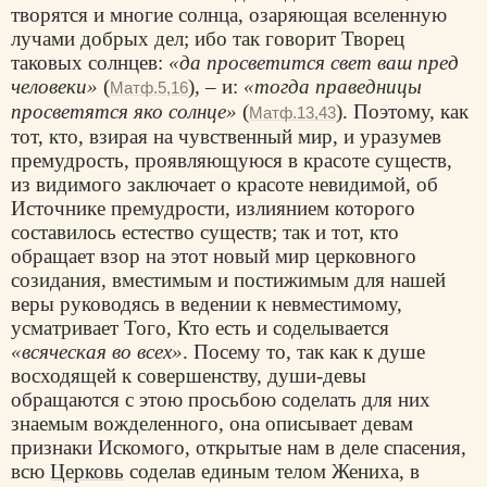
творятся и многие солнца, озаряющая вселенную
лучами добрых дел; ибо так говорит Творец
таковых солнцев:
«да просветится свет ваш пред
человеки»
(
), – и:
«тогда праведницы
Матф.5,16
просветятся яко солнце»
(
). Поэтому, как
Матф.13,43
тот, кто, взирая на чувственный мир, и уразумев
премудрость, проявляющуюся в красоте существ,
из видимого заключает о красоте невидимой, об
Источнике премудрости, излиянием которого
составилось естество существ; так и тот, кто
обращает взор на этот новый мир церковного
созидания, вместимым и постижимым для нашей
веры руководясь в ведении к невместимому,
усматривает Того, Кто есть и соделывается
«всяческая во всех»
. Посему то, так как к душе
восходящей к совершенству, души-девы
обращаются с этою просьбою соделать для них
знаемым вожделенного, она описывает девам
признаки Искомого, открытые нам в деле спасения,
всю
Церковь
соделав единым телом Жениха, в