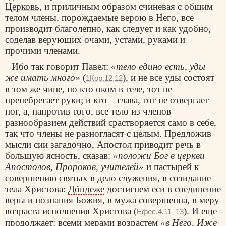
Церковь
, и приличным образом счиневая с общим
телом члены, порождаемые верою в Него, все
производит благолепно, как следует и как удобно,
соделав верующих очами, устами, руками и
прочими членами.
Ибо так говорит Павел:
«тело едино есть, уды
же имать много»
(
), и не все уды состоят
1Кор.12,12
в том же чине, но кто оком в теле, тот не
пренебрегает руки; и кто – глава, тот не отвергает
ног, а, напротив того, все тело из членов
разнообразием действий срастворяется само в себе,
так что члены не разногласят с целым. Предложив
мысли сии загадочно, Апостол приводит речь в
большую ясность, сказав:
«положи Бог в церкви
Апостолов, Пророков, учителей»
и пастырей к
совершению святых в дело служения, в созидание
тела Христова:
Дóндеже
достигнем ecи в соединение
веры и познания Божия, в мужа совершенна, в меру
возраста исполнения Христова (
). И еще
Ефес.4,11–13
продолжает: всеми мерами возрастем
«в Него, Иже