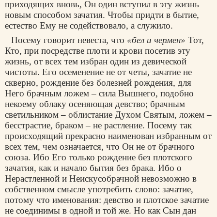
приходящих вновь, Он один вступил в эту жизнь
новым способом зачатия. Чтобы придти в бытие,
естество Ему не содействовало, а служило.
Посему говорит невеста, что
«бел и чермен»
Тот,
Кто, при посредстве плоти и крови посетив эту
жизнь, от всех тем избран один из девической
чистоты. Его осеменение не от четы, зачатие не
скверно, рождение без болезней рождения, для
Него брачным ложем – сила Вышнего, подобно
некоему облаку осеняющая девство; брачным
светильником – облистание Духом Святым, ложем –
бесстрастие, браком – не растление. Посему так
происходящий прекрасно наименован избранным от
всех тем, чем означается, что Он не от брачного
союза. Ибо Его только рождение без плотского
зачатия, как и начало бытия без брака. Ибо о
Нерастленной и Неискусобрачной невозможно в
собственном смысле употребить слово: зачатие,
потому что именования: девство и плотское зачатие
не соединимы в одной и той же. Но как Сын дан