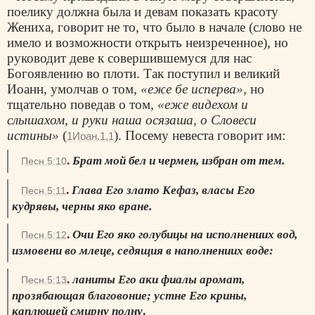
пoелику должна была и девам показать красоту
Жениха, говорит не то, что было в начале (слово не
имело и возможности открыть неизреченное), но
руководит деве к совершившемуся для нас
Богоявлению во плоти. Так поступил и великий
Иоанн, умолчав о том,
«еже бе исперва»
, но
тщательно поведав о том,
«еже видехом и
слышахом, и руки наша осязаша, о Словеси
истины»
(
). Посему невеста говорит им:
1Иоан.1,1
.
Брат мой бел и чермен, избран от тем.
Песн.5:10
.
Глава Его злато Кефаз, власы Его
Песн.5:11
кудрявы, черны яко вране.
.
Очи Его яко голубицы на исполнениих вод,
Песн.5:12
измовени во млеце, седящия в наполнениих воде:
.
ланиты Его аки фиалы аромат,
Песн.5:13
прозябающая благовоние; устне Его крины,
каплющей смирну полну
.