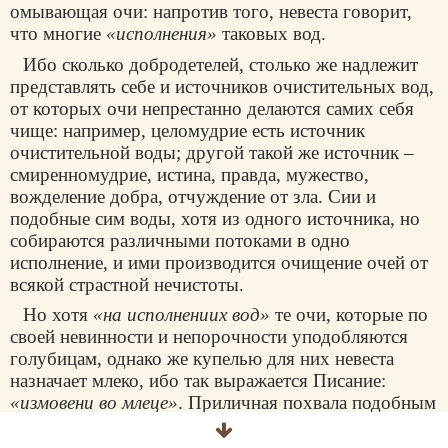
омывающая очи: напротив того, невеста говорит,
что многие
«исполнения»
таковых вод.
Ибо сколько добродетелей, столько же надлежит
представлять себе и источников очистительных вод,
от которых очи непрестанно делаются самих себя
чище: например, целомудрие есть источник
очистительной воды; другой такой же источник –
смиренномудрие, истина, правда, мужество,
вожделение добра, отчуждение от зла. Сии и
подобные сим воды, хотя из одного источника, но
собираются различными потоками в одно
исполнение, и ими производится очищение очей от
всякой страстной нечистоты.
Но хотя
«на исполнениих вод»
те очи, которые по
своей невинности и непорочности уподобляются
голубицам, однако же купелью для них невеста
назначает млеко, ибо так выражается Писание:
«измовени во млеце»
. Приличная похвала подобным
очам – сказать о них, что такая голубица, омываясь
молоком, делается прекраснее. Ибо, действительно,