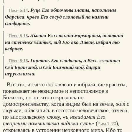
.
Руце Его обточены златы, наполнены
Песн.5:14
Фарсиса, чрево Его сосуд слоновый на камени
сапфирове.
.
Лыста Его столпи марморовы, основани
Песн.5:15
на степенех златых, вид Его яко Ливан, избран яко
кедрове.
.
Гортань Его сладость, и Весь желание:
Песн.5:16
Сей Брат мой, и Сей Ближний мой, дщери
иерусалимли.
Все это, из чего составлено изображение красоты,
показывает не невидимое и непостижимое в
Божеств, но то, что открылось по
домостроительству, когда видим был на земле, жил с
людьми, облекшись в естество человеческое, отчего,
по апостольскому слову,
«и невидимая Его
творенми помышляема видима суть»
(
),
Рим.1, 20
открываясь в устроении церковного мира. Ибо то