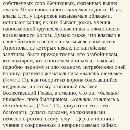
собственных слов Жениховых, сказанных выше:
«власа Мои»
наполнились
«капель»
водных. Итак,
власы Его, у Пророков называемые облаками,
источают капли; из них бывает дождь учения,
напоевающий одушевленные нивы к плодоносию
возделанного Богом. Думаю также, что власами в
слове Божием в переносном смысле означаются
Апостолы, из которых некие, по житейским
занятиям, были прежде темны: кто разбойником,
кто мытарем, кто гонителем и иным из таковых,
подобно черному и плотоядному истребителю очей
ворону; разумею же начальника
«власти темные»
(
), как говорит из ворона соделавшийся
Колос.1,13
кудрявым, и потому названный власами
Божественной Главы, а именно, что он,
«бывший
прежде»
, пока был враном,
«хульник, гонитель и
досадитель»
, (
), приуготовлен к сей
1Тим.1,13
благодати, делаясь власами, увлажненными
небесною росою, всему телу – Церкви источил
учение о сокровенных и непроницаемых тайнах.