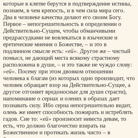
которые в клятве берутся в подтверждение истины,
познаем, в чем крепость, и в чем сила мира сего.
Два в человеке качества делают его своим Богу.
Первое – непогрешительность в определении о
Действительно-Сущем, чтобы обманчивыми
предрассудками не вовлекаться в языческие и
еретические мнения о Божестве, – и это в
подлинном смысле есть:
«ей»
. Другое же – чистый
помысл, не дающий места всякому страстному
расположена в душе, – и это также не чуждо слову:
«ей»
. Посему при этом двояком отношении
человека к благам (из которых одно производит, что
человек обращает взор на Действительно-Сущее, а
другое отгоняет вредоносные для души страсти),
напоминание о сернах и оленях в образах дает
познавать силу. Ибо серна непогрешительно видит,
олень же имеет способность пожирать и истреблять
гадов. Сие то:
«ей»
произносит невеста девам, то
есть, что должно благочестно взирать на
Божественное и протекать жизнь чисто – в