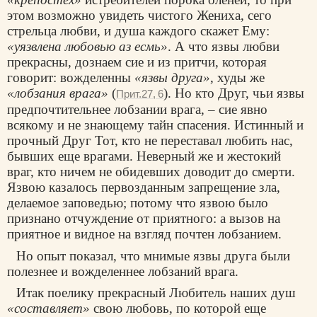
этом возможно увидеть чистого Жениха, сего
стрельца любви, и душа каждого скажет Ему:
«уязвлена любовью аз есмь»
. А что язвы любви
прекрасны, дознаем сие и из притчи, которая
говорит: вожделенны
«язвы друга»
, худы же
«лобзания врага»
(
). Но кто Друг, чьи язвы
Прит.27, 6
предпочтительнее лобзании врага, – сие явно
всякому и не знающему тайн спасения. Истинный и
прочный Друг Тот, кто не переставал любить нас,
бывших еще врагами. Неверный же и жестокий
враг, кто ничем не обидевших доводит до смерти.
Язвою казалось первозданным запрещение зла,
делаемое заповедью; потому что язвою было
признано отчуждение от приятного: а вызов на
приятное и видное на взгляд почтен лобзанием.
Но опыт показал, что мнимые язвы друга были
полезнее и вожделеннее лобзаний врага.
Итак пoелику прекрасный Любитель наших душ
«составляет»
свою любовь, по которой еще