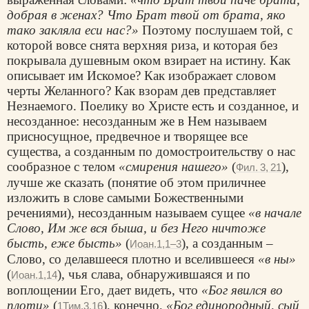
добрая в женах? Что Брат твой от брата, яко
тако закляла еси нас?»
Поэтому послушаем той, с
которой вовсе снята верхняя риза, и которая без
покрывала душевным оком взирает на истину. Как
описывает им Искомое? Как изображает словом
черты Желанного? Как взорам дев представляет
Незнаемого. Пoелику во Христе есть и созданное, и
несозданное: несозданным же в Нем называем
присносущное, предвечное и творящее все
существа, а созданным по домостроительству о нас
сообразное с телом
«смирения нашего»
(
),
Фил. 3, 21
лучше же сказать (понятие об этом приличнее
изложить в слове самыми Божественными
речениями), несозданным называем сущее
«в начале
Слово, Им же вся быша, и без Него ничтоже
бысть, еже бысть»
(
), а созданным –
Иоан.1,1–3
Слово, со делавшееся плотно и вселившееся
«в ны»
(
), чья слава, обнаружившаяся и по
Иоан.1,14
воплощении Его, дает видеть, что
«Бог явился во
плоти»
(
), конечно,
«Бог единородный, сый
1Тим.3,16