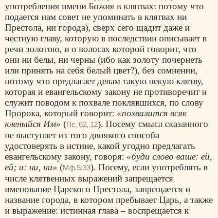
употребления имени Божия в клятвах: потому что
подается нам совет не упоминать в клятвах ни
Престола, ни города), сверх сего щадит даже и
честную главу, которую в последствии описывает в
речи золотою, и о волосах которой говорит, что
они ни белы, ни черны (ибо как золоту почернеть
или принять на себя белый цвет?), без сомнении,
потому что предлагает девам такую некую клятву,
которая и евангельскому закону не противоречит и
служит поводом к похвале поклявшихся, по слову
Пророка, который говорит:
«похвалится всяк
кленыйся Им»
(
). Посему смысл сказанного
Пс. 62, 12
не выступает из того двоякого способа
удостоверять в истине, какой угодно предлагать
евангельскому закону, говоря:
«буди слово ваше: ей,
ей; и: ни, ни»
(
). Посему, если употреблять в
Мф.5:33
числе клятвенных выражений запрещается
именование Царского Престола, запрещается и
название города, в котором пребывает Царь, а также
и выражение: истинная глава – воспрещается к