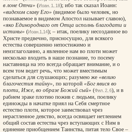
в лоне Отчи»
(
); ибо так сказал Иоанн:
Иоан. 1, 18
«видехом славу Его»
(видимое было человек, но
познаваемое в видимом Апостол называет славою),
«яко Единороднаго от Отца исполнь благодати и
истины»
(
); – итак, пoелику несозданное во
Иоан.1,14
Христе предвечно, присносущно, для всякого
естества совершенно непостижимо и
неизглаголанно, а явленное нам во плоти может
несколько входить в наше познание, то посему
наставница на это всегда обращает внимание, и о
всем том ведет речь, что может вместимым
сделаться для слушающих; разумею же
«велию
благочестия тайну»
, по которой
«Бог явися во
плоти, Иже, во образе Божий сый»
(
), и в
Фил. 2, 6
рабием зраке плотию пожив с людьми, пoелику
единожды в начатке приял на Себя смертное
естество плоти, которое заимствовал чрез
нерастленное девство, всегда освящает нетлением
общий состав естества чрез вступающих с Ним в
единение приобщением Таинства, питая тело Свое –