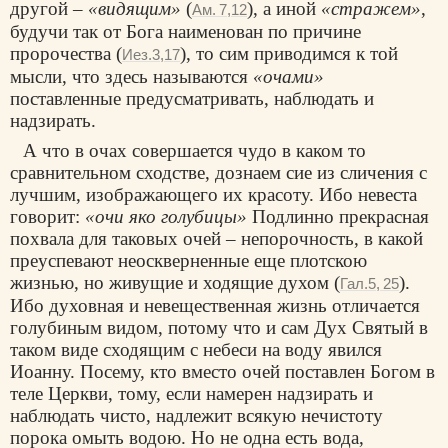
другой –
«видящим»
(
), а иной
«стражем»
,
Ам. 7,12
будучи так от Бога наименован по причине
пророчества (
), то сим приводимся к той
Иез.3,17
мысли, что здесь называются
«очами»
поставленные предусматривать, наблюдать и
надзирать.
А что в очах совершается чудо в каком то
сравнительном сходстве, дознаем сие из сличения с
лучшим, изображающего их красоту. Ибо невеста
говорит:
«очи яко голубицы»
Подлинно прекрасная
похвала для таковых очей – непорочность, в какой
преуспевают неоскверненные еще плотскою
жизнью, но живущие и ходящие духом (
).
Гал.5, 25
Ибо духовная и невещественная жизнь отличается
голубиным видом, потому что и сам Дух Святый в
таком виде сходящим с небеси на воду явился
Иоанну. Посему, кто вместо очей поставлен Богом в
теле Церкви, тому, если намерен надзирать и
наблюдать чисто, надлежит всякую нечистоту
порока омыть водою. Но не одна есть вода,