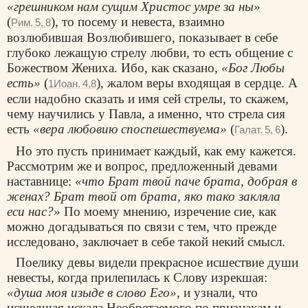
«грешником нам сущим Христос умре за ны»
(
), то посему и невеста, взаимно
Рим. 5, 8
возлюбившая Возлюбившего, показывает в себе
глубоко лежащую стрелу любви, то есть общение с
Божеством Жениха. Ибо, как сказано,
«Бог Любы
есть»
(
), жалом веры входящая в сердце. А
1Иоан. 4,8
если надобно сказать и имя сей стрелы, то скажем,
чему научились у Павла, а именно, что стрела сия
есть
«вера любовию споспешествуема»
(
).
Галат. 5, 6
Но это пусть принимает каждый, как ему кажется.
Рассмотрим же и вопрос, предложенный девами
наставнице:
«что Брат твой паче брата, добрая в
женах? Брат твой от брата, яко тако закляла
ecи нас?»
По моему мнению, изречение сие, как
можно догадываться по связи с тем, что прежде
исследовано, заключает в себе такой некий смысл.
Пoелику девы видели прекрасное исшествие души
невесты, когда прилепилась к Слову изрекшая:
«душа моя изыде в слово Его»
, и узнали, что
исшедшая искала Необретаемого по признакам и