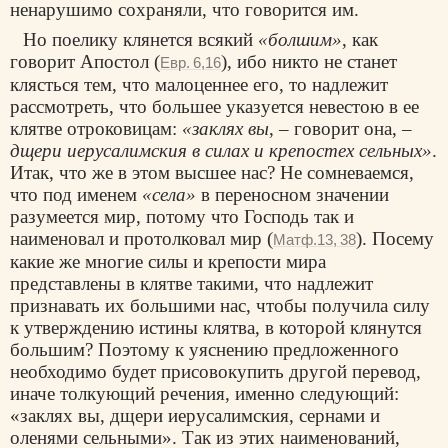
ненарушимо сохраняли, что говорится им.
Но пoелику клянется всякий
«болшим»
, как
говорит Апостол (
), ибо никто не станет
Евр. 6,16
клясться тем, что малоценнее его, то надлежит
рассмотреть, что большее указуется невестою в ее
клятве отроковицам:
«заклях вы
, – говорит она, –
дщери иерусалимския в силах и крепостех сельных»
.
Итак, что же в этом высшее нас? Не сомневаемся,
что под именем
«села»
в переносном значении
разумеется мир, потому что Господь так и
наименовал и протолковал мир (
). Посему
Матф.13, 38
какие же многие силы и крепости мира
представлены в клятве такими, что надлежит
признавать их большими нас, чтобы получила силу
к утверждению истины клятва, в которой клянутся
большим? Поэтому к уяснению предложенного
необходимо будет присовокупить другой перевод,
иначе толкующий речения, именно следующий:
«заклях вы, дщери иерусалимския, сернами и
оленями сельными». Так из этих наименований,