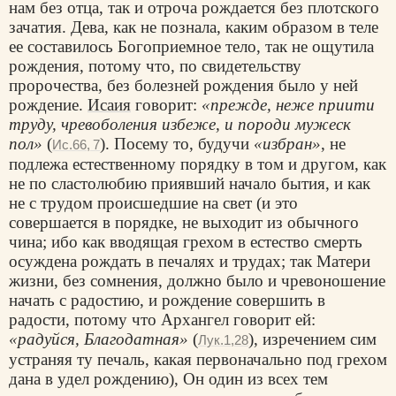
нам без отца, так и отроча рождается без плотского
зачатия. Дева, как не познала, каким образом в теле
ее составилось Богоприемное тело, так не ощутила
рождения, потому что, по свидетельству
пророчества, без болезней рождения было у ней
рождение.
Исаия
говорит:
«прежде, неже пpиити
труду, чревоболения избеже, и породи мужеск
пол»
(
). Посему то, будучи
«избран»
, не
Ис.66, 7
подлежа естественному порядку в том и другом, как
не по сластолюбию приявший начало бытия, и как
не с трудом происшедшие на свет (и это
совершается в порядке, не выходит из обычного
чина; ибо как вводящая грехом в естество смерть
осуждена рождать в печалях и трудах; так Матери
жизни, без сомнения, должно было и чревоношение
начать с радостию, и рождение совершить в
радости, потому что Архангел говорит ей:
«радуйся, Благодатная»
(
), изречением сим
Лук.1,28
устраняя ту печаль, какая первоначально под грехом
дана в удел рождению), Он один из всех тем