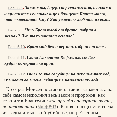
.
Заклях вы, дщери иерусалимския, в силах и
Песн.5:8
в крепостех селеных:
аще
обрящете Брата моего,
что возвестите Ему? Яко уязвлена любовно аз есмь.
.
Что Брат твой от брата, добрая в
Песн.5:9
женах? Яко тако закляла еси нас?
.
Брат мой бел и чермен, избран от тем.
Песн.5:10
.
Глава Его злато Кефаз, власы Его
Песн.5:11
кудрявы, черны яко вран
.
.
Очи Его яко голубицы на исполнениих вод,
Песн.5:12
измовени во млеце, седящия в наполнениих вод.
Кто чрез Моисея постановил таинства закона, а на
себе самом исполнил весь закон и пророков, как
говорит в Евангелии:
«не приидох разорити закон,
но исполнити»
(
). Кто воспрещением гнева
Матф.5:17
изгладил и мысль об убийстве, истреблением