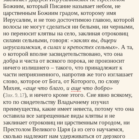
Божиим, который Писание называет небом, не
царственным Божиим градом, которому имя
Иерусалим, и не тою досточтимою главою, которой
волосы не могут сделаться ни белыми, ни черными,
но переносит клятвы на село, заклиная отроковиц
силами сельными, говоря:
«заклях вы, дщери
иерусалимския, в силах и крепостех сельных»
. А та,
о которой вполне засвидетельствовано, что она
добра и чиста от всякого порока, не произносит
ничего излишнего – такого, что принадлежит к
части неприязненного, напротив же того изглашает
слово, которое от Бога, от Которого, по слову
Михея,
«аще что благо, и
аще
что добро»
(
), и ничего кроме этого. Сие явно всякому,
Зах. 9, 17
кто по свидетельству Владычнему изучил
преимущества, какие имеет невеста, потому что она
оставила все запрещенные виды клятвы и не
заклинает отроковиц ни царственным городом, ни
Престолом Великого Царя (а из сего научаемся,
сколько надлежит нам удерживаться от дерзкого