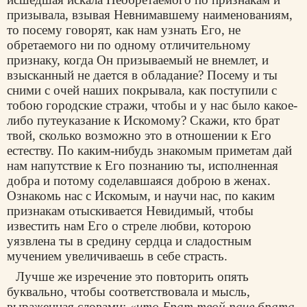
призывала, взывая Невнимавшему наименованиям,
то посему говорят, как нам узнать Его, не
обретаемого ни по одному отличительному
признаку, когда Он призываемый не внемлет, и
взысканный не дается в обладание? Посему и ты
сними с очей наших покрывала, как поступили с
тобою городcкие стражи, чтобы и у нас было какое-
либо путеуказание к Искомому? Скажи, кто брат
твой, сколько возможно это в отношении к Его
естеству. По каким-нибудь знакомым приметам дай
нам напутствие к Его познанию ты, исполненная
добра и потому соделавшаяся доброю в женах.
Ознакомь нас с Искомым, и научи нас, по каким
признакам отыскивается Невидимый, чтобы
известить нам Его о стреле любви, которою
уязвлена ты в средину сердца и сладостным
мучением увеличиваешь в себе страсть.
Лучше же изречение это повторить опять
буквально, чтобы соответствовала и мысль,
выраженная словами:
«что Брат твой паче брата,