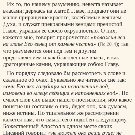
Их то, по нашему разумению, невеста называет
власами; держась на златой Главе, придают они не
малое приращение красоте, колеблемые веянием
Духа, и служат прекрасными венцами пречистой
Главе, украшая ее своею окружностью. О них,
кажется мне, говорит пророчество:
«положил еси
на главе Его венец от камене честна»
(
); так
Пс.20, 4
что разумеются они под тем и другим
представлением и как благолепные власы, и как
драгоценные камни, украшающие собою Главу.
По порядку следовало бы рассмотреть в слове и
сказанное об очах. Буквально же читается сие так:
«очи Его яко голубицы на исполнениих вод,
измовени во млеце седящия в наполнениих вод»
. Но
смысл слов сих выше нашего постижения; ибо какое
понятие ни составим о них, будет оно, как думаем,
ниже истины. По тщательном же рассмотрении
кажется нам, что смысл сего подобен следующему.
Божественный Апостол в одном месте своих
Писаний говорит:
«не может око рещи руце: не