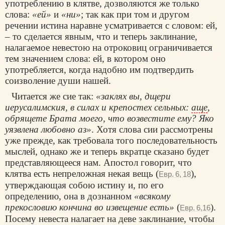
употреблению в клятве, дозволяются же только
слова:
«ей»
и
«ни»
; так как при том и другом
речении истина наравне усматривается с словом: ей,
– то сделается явным, что и теперь заклинание,
налагаемое невестою на отроковиц ограничивается
тем значением слова: ей, в котором оно
употребляется, когда надобно им подтвердить
соизволение души нашей.
Читается же сие так:
«заклях вы, дщери
иерусалимския, в силах и крепостех сельных:
аще
,
обрящете Брата моего, что возвестите ему? Яко
уязвлена любовно аз»
. Хотя слова сии рассмотрены
уже прежде, как требовала того последовательность
мыслей, однако же и теперь вкратце сказано будет
представляющееся нам. Апостол говорит, что
клятва есть непреложная некая вещь (
),
Евр. 6, 18
утверждающая собою истину и, по его
определению, она в дознанном
«всякому
прекословию кончина во извещение есть»
(
).
Евр. 6,16
Посему невеста налагает на деве заклинание, чтобы