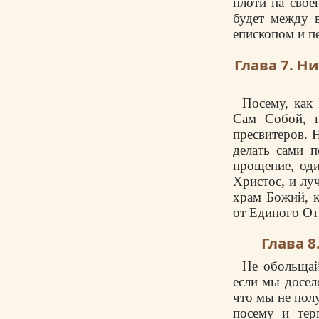
плоти на свое
будет между в
епископом и п
Глава 7. Н
Посему, как
Сам Собой, н
пресвитеров. 
делать сами п
прощение, од
Христос, и лу
храм Божий, к
от Единого От
Глава 
Не обольщай
если мы досел
что мы не пол
посему и тер