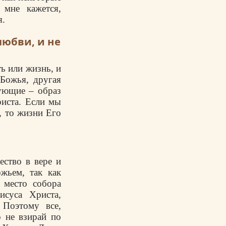
 мне кажется,
я.
любви, и не
ть или жизнь, и
Божья, другая
рующие – образ
риста. Если мы
, то жизни Его
ество в вере и
жьем, так как
 место собора
исуса Христа,
 Поэтому все,
о не взирай по