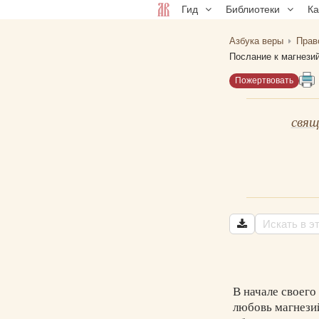
Гид
Библиотеки
К
Азбука веры
Прав
Послание к магнези
Пожертвовать
свящ
В начале своего
любовь магнезий