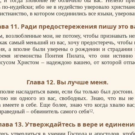
, и тогда зловоние не обличило бы вас. Нелепо пр
 по-иудейски; ибо не в иудейство уверовало христиан
истианство, в котором соединились все языки, уверова
ава 11. Ради предостережения пишу это в
, возлюбленные мои, не потому, чтобы признавать не
как самый меньший из вас, хочу предостеречь, чтобы 
ия, а вполне были уверены о рождении и страдании 
емя игемонства Понтия Пилата, что они истинно
сусом Христом – надеждою вашею, от которой отпас
Глава 12. Вы лучше меня.
полне насладиться вами, если бы только был достоин. 
тою ни одного из вас, свободных. Знаю, что вы не
 имеете в себе. Еще более, знаю что когда хвалю вас,
 праведный – обвинитель самого себя
.
12
лава 13. Утверждайтесь в вере и единени
тесь утвердиться в учении Господа и апостолов, чтоб