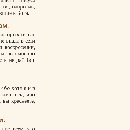
изывать Иисуса
ство, напротив,
вшие в Бога.
ам.
которых из вас
не впали в сети
и воскресении,
 и несомненно
ть не дай Бог
Ибо хотя я и в
 кичитесь; ибо
 вы краснеете,
и.
ы во всем, что