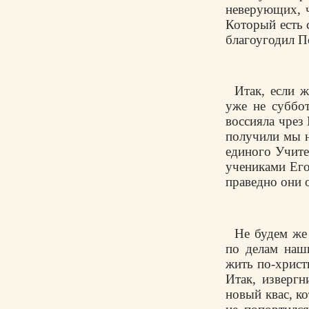
неверующих, ч
Который есть 
благоугодил П
Итак, если 
уже не суббо
воссияла чрез 
получили мы н
единого Учите
учениками Его
праведно они 
Не будем же
по делам наш
жить по-христ
Итак, извергн
новый квас, к