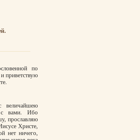
ей.
словенной по
 и приветствую
те.
с величайшею
 с вами. Ибо
шу, прославляю
Иисусе Христе,
й нет ничего,
лие князя века