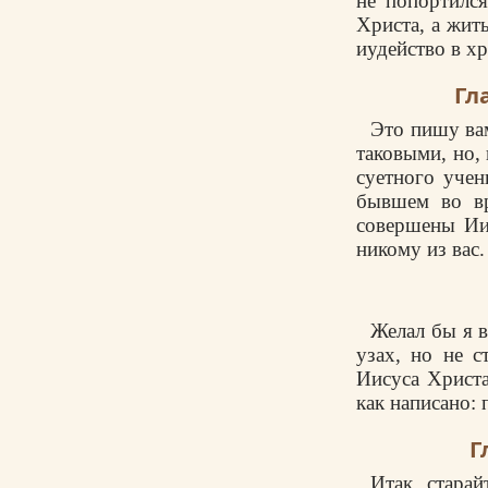
не попортился
Христа, а жить
иудейство в хр
Гл
Это пишу вам
таковыми, но, 
суетного учен
бывшем во вр
совершены Ии
никому из вас.
Желал бы я в
узах, но не с
Иисуса Христа
как написано:
Г
Итак, старай