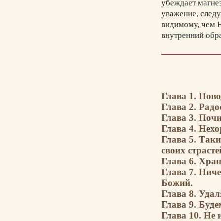
убеждает магнез
уважение, следу
видимому, чем 
внутренний обр
епископ председ
диаконам ввере
Св. Игнатий пре
заканчивается у
Глава 1. Пов
Глава 2. Рад
Глава 3. Поч
Глава 4. Нех
Глава 5. Так
своих страсте
Глава 6. Хран
Глава 7. Ниче
Божий.
Глава 8. Уда
Глава 9. Буде
Глава 10. Не 