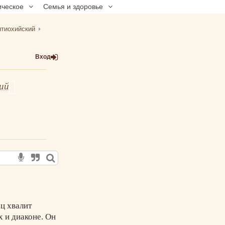
ическое
Семья и здоровье
нтиохийский
Вход
ий
ц хвалит
х и диаконе. Он