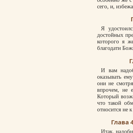
сего, и, избеж
Я удостоилс
достойных пре
которого я ж
благодати Божи
Г
И вам надоб
оказывать ему
они не смотр
впрочем, не 
Который возже
что такой обм
относится не к
Глава 
Итак, надобн