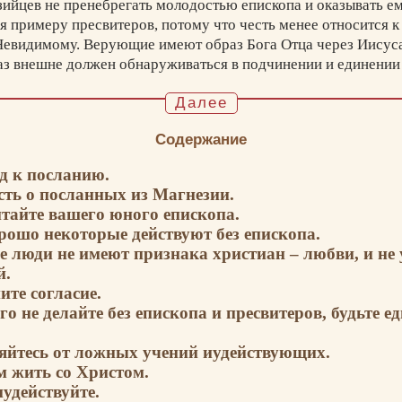
ийцев не пренебрегать молодостью епископа и оказывать ем
я примеру пресвитеров, потому что честь менее относится к
Невидимому. Верующие имеют образ Бога Отца через Иисуса
аз внешне должен обнаруживаться в подчинении и единении
ательствует на месте Бога, пресвитеры занимают место собо
Далее
но служение Иисуса Христа.
достерегает магнезийцев против ереси иудействующих. Пос
Содержание
вещанием утвердиться в вере и единении.
од к посланию.
ость о посланных из Магнезии.
итайте вашего юного епископа.
орошо некоторые действуют без епископа.
ие люди не имеют признака христиан – любви, и н
й.
ите согласие.
го не делайте без епископа и пресвитеров, будьте 
ляйтесь от ложных учений иудействующих.
м жить со Христом.
иудействуйте.