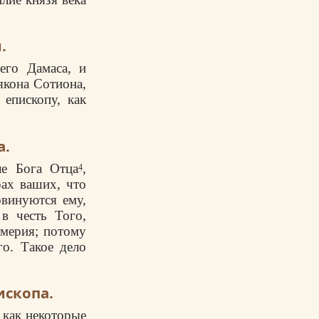
.
его Дамаса, и
якона Сотиона,
епископу, как
а.
ле Бога Отца
,
4
рах ваших, что
овинуются ему,
в честь Того,
емерия; потому
го. Такое дело
ископа.
 как некоторые