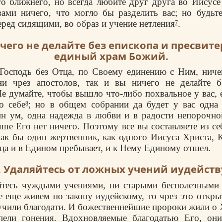
го ближнего, но всегда любите друг друга во Иисусе
ами ничего, что могло бы разделить вас; но будьт
еред сидящими, во образ и учение нетления
.
7
ичего не делайте без епископа и пресвите
единый храм Божий.
 Господь без Отца, по Своему единению с Ним, ниче
и чрез апостолов, так и вы ничего не делайте б
Не думайте, чтобы вышло что-либо похвальное у вас, е
о себе
; но в общем собрании да будет у вас одна
8
ин ум, одна надежда в любви и в радости непорочно
чше Его нет ничего. Поэтому все вы составляете из се
ак бы один жертвенник, как одного Иисуса Христа,
ца и в Едином пребывает, и к Нему Единому отшел.
8. Удаляйтесь от ложных учений иудейст
тесь чуждыми учениями, ни старыми бесполезными
е еще живем по закону иудейскому, то чрез это откры
учили благодати. И божественнейшие пророки жили о 
пели гонения. Вдохновляемые благодатью Его, они