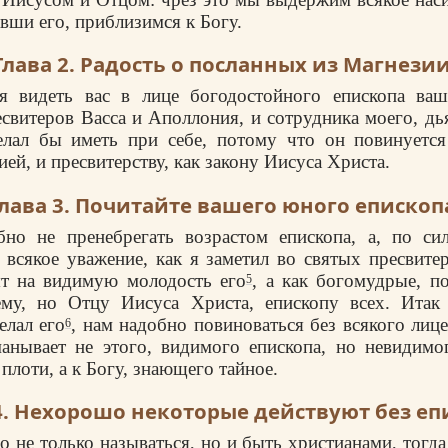
авши его, приблизимся к Богу.
Глава 2. Радость о посланных из Магнезии
я видеть вас в лице богодостойного епископа ваш
свитеров Васса и Аполлония, и сотрудника моего, дь
елал бы иметь при себе, потому что он повинуется 
ей, и пресвитерству, как закону Иисуса Христа.
лава 3. Почитайте вашего юного епископ
но не пренебрегать возрастом епископа, а, по си
 всякое уважение, как я заметил во святых пресвите
ят на видимую молодость его
, а как богомудрые, п
5
ему, но Отцу Иисуса Христа, епископу всех. Итак 
лал его
, нам надобно повиноваться без всякого лиц
6
анывает не этого, видимого епископа, но невидимо
 плоти, а к Богу, знающего тайное.
4. Нехорошо некоторые действуют без еп
о не только называться, но и быть христианами, тогда