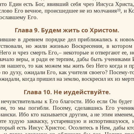
то Един есть Бог, явивший себя чрез Иисуса Христа
слово Его вечное, происшедшее не из молчания
, и К
10
ославшему Его.
Глава 9. Будем жить со Христом.
жившие в древнем порядке дел приближались к ново
тствовали, но жили жизнью Воскресения, в котором
Него и чрез смерть Его,– некоторые и отвергают ее, н
ачало веры, и ради ее терпим, дабы быть учениками 
ля нашего, то как можем мы жить без Него когда и п
 по духу, ожидали Его, как учителя своего? Посему-т
ожидали, когда пришел на землю, воскресил их из мер
Глава 10. Не иудействуйте.
 нечувствительны к Его благости. Ибо если Он будет
им, то мы погибли. Посему, сделавшись Его ученик
иански. Ибо кто называется другим, а не этим именем,
ите худую закваску, устаревшую и испортившуюся, 
оторый есть Иисус Христос. Осолитесь в Нем, дабы кто