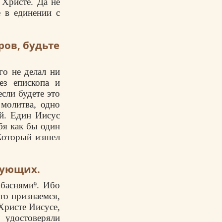
 Христе. Да не
е в единении с
ров, будьте
го не делал ни
ез епископа и
сли будете это
 молитва, одно
й. Един Иисус
бя как бы один
 Который изшел
вующих.
 баснями
. Ибо
9
то признаемся,
Христе Иисусе,
 удостоверяли