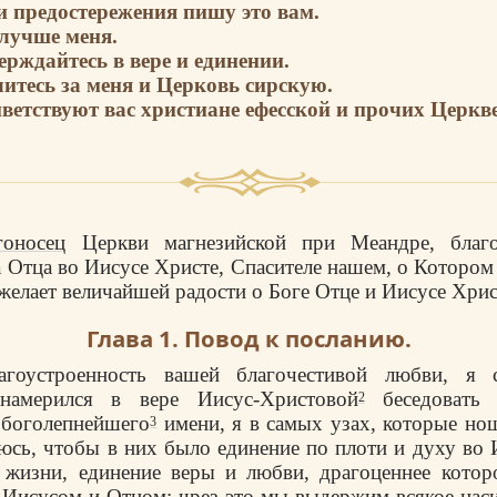
и предостережения пишу это вам.
 лучше меня.
ерждайтесь в вере и единении.
литесь за меня и Церковь сирскую.
иветствуют вас христиане ефесской и прочих Церкв
гоносец
Церкви магнезийской при Меандре, благо
а Отца во Иисусе Христе, Спасителе нашем, о Котором
 желает величайшей радости о Боге Отце и Иисусе Хрис
Глава 1. Повод к посланию.
агоустроенность вашей благочестивой любви, я 
намерился в вере Иисус-Христовой
беседовать
2
 боголепнейшего
имени, я в самых узах, которые но
3
юсь, чтобы в них было единение по плоти и духу во 
 жизни, единение веры и любви, драгоценнее которо
 Иисусом и Отцом: чрез это мы выдержим всякое наси