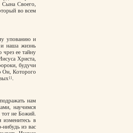
, Сына Своего,
оторый во всем
му упованию и
 и наша жизнь
о чрез ее тайну
Иисуса Христа,
ророки, будучи
о Он, Которого
твых
.
11
 подражать нам
ами, научимся
 тот не Божий.
и изменитесь в
-нибудь из вас