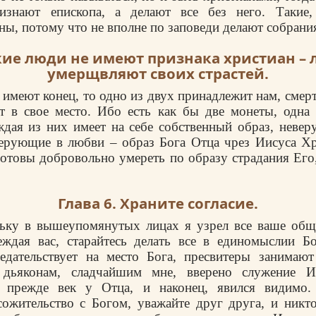
изнают епископа, а делают все без него. Такие,
ны, потому что не вполне по заповеди делают собрани
акие люди не имеют признака христиан – 
умерщвляют своих страстей.
е имеют конец, то одно из двух принадлежит нам, смер
т в свое место. Ибо есть как бы две монеты, одна 
ждая из них имеет на себе собственный образ, неве
верующие в любви – образ Бога Отца чрез Иисуса Х
готовы добровольно умереть по образу страдания Его
Глава 6. Храните согласие.
льку в вышеупомянутых лицах я узрел все ваше общ
еждая вас, старайтесь делать все в единомыслии Бо
седательствует на место Бога, пресвитеры занимают
 дьяконам, сладчайшим мне, вверено служение И
прежде век у Отца, и наконец, явился видимо.
ожительство с Богом, уважайте друг друга, и никт