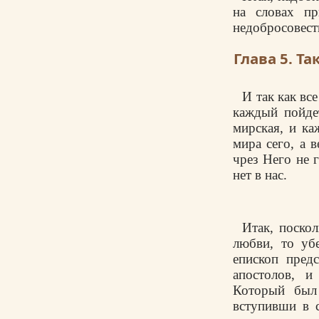
на словах пр
недобросовест
Глава 5. Т
И так как вс
каждый пойде
мирская, и ка
мира сего, а 
чрез Него не 
нет в нас.
Итак, поско
любви, то уб
епископ пред
апостолов, и
Который был 
вступивши в с