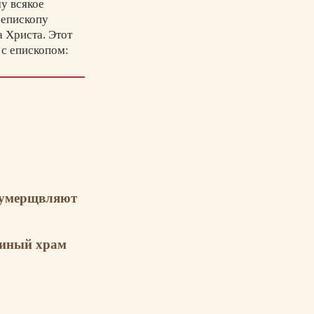
у всякое
 епископу
 Христа. Этот
 с епископом:
ра апостолов,
лание
е умерщвляют
единый храм