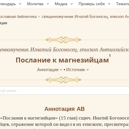
алендарь
Молитва
Медиа
Проверь себя
Темат
ославная библиотека
священномученик Игнатий Богоносец, епископ А
йцам
енномученик Игнатий Богоносец, епископ Антиохийск
1
Послание к магнезийцам
Аннотация
•
Источник
Аннотация АВ
 «Послания к магнезийцам» (15 глав) сщмч. Инатий Богоносе
цев, отражение которой он видел в их епископе, пресвитера