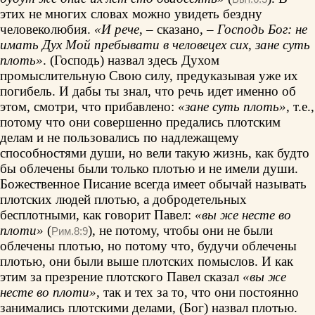
этих не многих словах можно увидеть бездну
человеколюбия.
«И рече
, – сказано, –
Господь Бог: не
имать Дух Мой пребывати в человецех сих, зане суть
плоть»
. (Господь) назвал здесь Духом
промыслительную Свою силу, предуказывая уже их
погибель. И дабы ты знал, что речь идет именно об
этом, смотри, что прибавлено:
«зане суть плоть»
, т.е.,
потому что они совершенно предались плотским
делам и не пользовались по надлежащему
способностями души, но вели такую жизнь, как будто
бы облечены были только плотью и не имели души.
Божественное Писание всегда имеет обычай называть
плотских людей плотью, а добродетельных
бесплотными, как говорит Павел:
«вы же несте во
плоти»
(
), не потому, чтобы они не были
Рим.8:9
облечены плотью, но потому что, будучи облечены
плотью, они были выше плотских помыслов. И как
этим за презрение плотского Павел сказал
«вы же
несте во плоти»
, так и тех за то, что они постоянно
занимались плотскими делами, (Бог) назвал плотью.