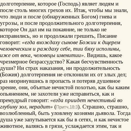
долготерпение, которое (Господь) являет людям и
после столь многих грехов их. Итак, чтобы мы знали,
что люди и после (обнаруженных Богом) гнева и
угрозы, и после продолжительного долготерпения,
которое Он дал им на покаяние, не только не
исправились, но и продолжали грешить, Писание
говорит:
«егда вхождаху сынове Божии к дщерем
человеческим и раждаху себе, тии бяху исполины,
иже от века, человецы именитии»
. Видишь, какое
чрезмерное безрассудство? Какая бесчувственность
души? Ни страх наказания, ни продолжительность
(Божия) долготерпения не отклонили их от злых дел;
раз низринувшись в пропасть и потеряв душевное
зрение, они, объятые нечистой похотью, как бы каким
опьянением, не захотели уже исправиться, как и
премудрый говорит:
«егда приидет нечестивый во
глубину зол, нерадит»
(
). Страшно, страшно,
Притч.18:3
возлюбленный, быть уловлену кознями дьявола. Тогда
душа уже запутывается как бы в сетях, и как нечистое
животное, валяясь в грязи, услаждается этим, так и