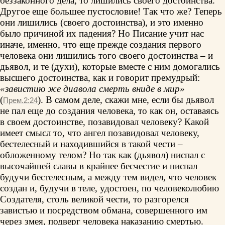
беззаконного дела, то лишились своего достоинства.
Другое еще большее пустословие! Так что же? Теперь
они лишились (своего достоинства), и это именно
было причиной их падения? Но Писание учит нас
иначе, именно, что еще прежде создания первого
человека они лишились того своего достоинства – и
дьявол, и те (духи), которые вместе с ним домогались
высшего достоинства, как и говорит премудрый:
«завистию же диавола смерть вниде в мир»
(
). В самом деле, скажи мне, если бы дьявол
Прем.2:24
не пал еще до создания человека, то как он, оставаясь
в своем достоинстве, позавидовал человеку? Какой
имеет смысл то, что ангел позавидовал человеку,
бестелесный и находившийся в такой чести –
обложенному телом? Но так как (дьявол) ниспал с
высочайшей славы в крайнее бесчестие и ниспал
будучи бестелесным, а между тем видел, что человек
создан и, будучи в теле, удостоен, по человеколюбию
Создателя, столь великой чести, то разгорелся
завистью и посредством обмана, совершенного им
через змея, подверг человека наказанию смертью.