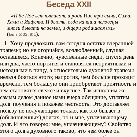
Беседа XXII
«И бе Ное лет пятисот, и роди
Ное
три сына, Сима,
Хама и Иафета. И бысть, егда начаша человецы
мнози бывати на земли, и дщери родишася им»
(
).
Быт.5:32, 6:1
1. Хочу предложить вам сегодня остатки вчерашней
трапезы; но не огорчайся, возлюбленный, слушая
оставшееся. Конечно, чувственные снеди, спустя день
или два, часто портятся и становятся неприятными и
негодными в пищу, а относительно духовной трапезы
нельзя бояться этого; напротив, чем больше проходит
времени, тем большую они приобретают приятность и
тем становятся свежее и вкуснее. Так исполним же
самым делом данное нами вчера обещание, уплатим
долг поучения и покажем честность. Это доставляет
пользу не получающим только, как это бывает в
(обыкновенных) долгах, но и мне, уплачивающему
долг. И что говорю: мне, уплачивающему? Свойство
этого долга духовного таково, что чем более он