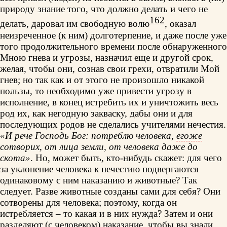
природу знание того, что должно делать и чего не
162
делать, даровал им свободную волю
, оказал
неизреченное (к ним) долготерпение, и даже после уже
того продолжительного времени после обнаруженного
Мною гнева и угрозы, назначил еще и другой срок,
желая, чтобы они, сознав свои грехи, отвратили Мой
гнев; но так как и от этого не произошло никакой
пользы, то необходимо уже привести угрозу в
исполнение, в конец истребить их и уничтожить весь
род их, как негодную закваску, дабы они и для
последующих родов не сделались учителями нечестия.
«И рече Господь Бог: потреблю человека,
егоже
сотворих, от лица земли, от человека даже до
скота»
. Но, может быть, кто-нибудь скажет: для чего
за уклонение человека к нечестию подвергаются
одинаковому с ним наказанию и животные? Так
следует. Разве животные созданы сами для себя? Они
сотворены для человека; поэтому, когда он
истребляется – то какая и в них нужда? Затем и они
разделяют (с человеком) наказание, чтобы вы знали,