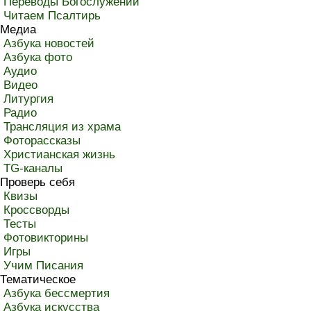
Переводы Богослужений
Читаем Псалтирь
Медиа
Азбука новостей
Азбука фото
Аудио
Видео
Литургия
Радио
Трансляция из храма
Фоторассказы
Христианская жизнь
TG-каналы
Проверь себя
Квизы
Кроссворды
Тесты
Фотовикторины
Игры
Учим Писания
Тематическое
Азбука бессмертия
Азбука искусства