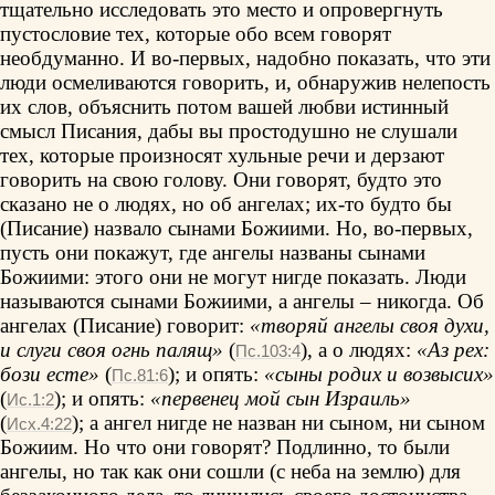
тщательно исследовать это место и опровергнуть
пустословие тех, которые обо всем говорят
необдуманно. И во-первых, надобно показать, что эти
люди осмеливаются говорить, и, обнаружив нелепость
их слов, объяснить потом вашей любви истинный
смысл Писания, дабы вы простодушно не слушали
тех, которые произносят хульные речи и дерзают
говорить на свою голову. Они говорят, будто это
сказано не о людях, но об ангелах; их-то будто бы
(Писание) назвало сынами Божиими. Но, во-первых,
пусть они покажут, где ангелы названы сынами
Божиими: этого они не могут нигде показать. Люди
называются сынами Божиими, а ангелы – никогда. Об
ангелах (Писание) говорит:
«творяй ангелы своя духи,
и слуги своя огнь палящ»
(
), а о людях:
«Аз рех:
Пс.103:4
бози есте»
(
); и опять:
«сыны родих и возвысих»
Пс.81:6
(
); и опять:
«первенец мой сын Израиль»
Ис.1:2
(
); а ангел нигде не назван ни сыном, ни сыном
Исх.4:22
Божиим. Но что они говорят? Подлинно, то были
ангелы, но так как они сошли (с неба на землю) для