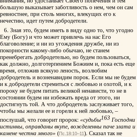
внимания, но удостаивает Своего попечения и тем
большую выказывает заботливость о нем, чем он сам
ревностнее, при столь многих, влекущих его к
нечестию, идет путем добродетели.
6. Зная это, будем иметь в виду одно то, что угодно
Ему (Богу) и что может привлечь на нас Его
благоволение; и ни из угождения дружбе, ни из
покорности какому-либо обычаю, не станем
пренебрегать добродетелью, но будем пользоваться,
как должно, долготерпением Божиим и, пока есть еще
время, отложив всякую леность, возлюбим
добродетель и возненавидим порок. Если мы не будем
и к добродетели стремиться с любовью и охотой, и к
пороку не будем питать великой ненависти, то не в
состоянии будем ни избежать вреда от этого, ни
достигнуть той. А что добродетель заслуживает того,
чтобы мы желали ее и горели к ней любовью, –
163
послушай, что говорит пророк:
«судьбы
Господни
истинны, оправданы вкупе, вожделенны паче злата и
камене честна много»
(
). Сказал так не
Пс.18:10–11