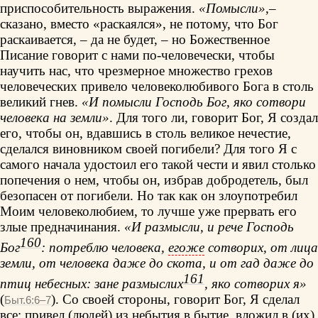
приспособительность выражения.
«Помысли»
,–
сказано, вместо «раскаялся», не потому, что Бог
раскаивается, – да не будет, – но Божественное
Писание говорит с нами по-человечески, чтобы
научить нас, что чрезмерное множество грехов
человеческих привело человеколюбивого Бога в столь
великий гнев.
«И помысли Господь Бог, яко сотвори
человека на земли»
. Для того ли, говорит Бог, Я создал
его, чтобы он, вдавшись в столь великое нечестие,
сделался виновником своей погибели? Для того Я с
самого начала удостоил его такой чести и явил столько
попечения о нем, чтобы он, избрав добродетель, был
безопасен от погибели. Но так как он злоупотребил
Моим человеколюбием, то лучше уже прервать его
злые предначинания.
«И размысли, и рече Господь
160
Бог
: потреблю человека,
егоже
сотворих, от лица
земли, от человека даже до скота, и от гад даже до
161
птиц небесных: зане размыслих
, яко сотворих я»
(
). Со своей стороны, говорит Бог, Я сделал
Быт.6:6–7
все: привел (людей) из небытия в бытие, вложил в (их)