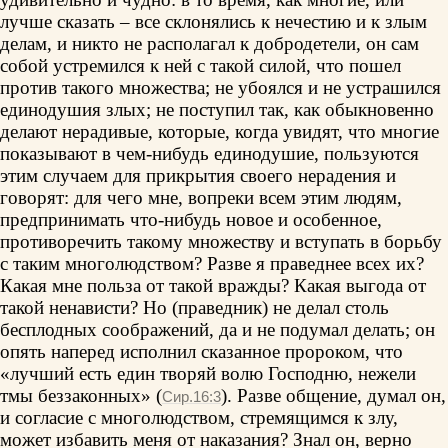
лучше сказать – все склонялись к нечестию и к злым
делам, и никто не располагал к добродетели, он сам
собой устремился к ней с такой силой, что пошел
против такого множества; не убоялся и не устрашился
единодушия злых; не поступил так, как обыкновенно
делают нерадивые, которые, когда увидят, что многие
показывают в чем-нибудь единодушие, пользуются
этим случаем для прикрытия своего нерадения и
говорят: для чего мне, вопреки всем этим людям,
предпринимать что-нибудь новое и особенное,
противоречить такому множеству и вступать в борьбу
с таким многолюдством? Разве я праведнее всех их?
Какая мне польза от такой вражды? Какая выгода от
такой ненависти? Но (праведник) не делал столь
бесплодных соображений, да и не подумал делать; он
опять наперед исполнил сказанное пророком, что
«лучший есть един творяй волю Господню, нежели
тмы беззаконных» (
). Разве общение, думал он,
Сир.16:3
и согласие с многолюдством, стремящимся к злу,
может избавить меня от наказания? Знал он, верно