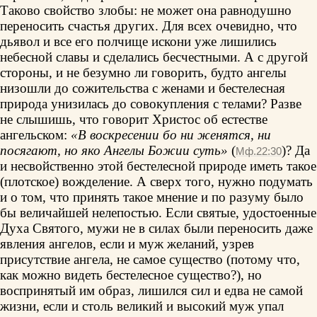
Таково свойство злобы: не может она равнодушно
переносить счастья других. Для всех очевидно, что
дьявол и все его полчище искони уже лишились
небесной славы и сделались бесчестными. А с другой
стороны, и не безумно ли говорить, будто ангелы
низошли до сожительства с женами и бестелесная
природа унизилась до совокупления с телами? Разве
не слышишь, что говорит Христос об естестве
ангельском:
«В воскресении бо ни женятся, ни
посягают, но яко Ангелы Божии суть»
(
)? Да
Мф.22:30
и несвойственно этой бестелесной природе иметь такое
(плотское) вожделение. А сверх того, нужно подумать
и о том, что принять такое мнение и по разуму было
бы величайшей нелепостью. Если святые, удостоенные
Духа Святого, мужи не в силах были переносить даже
явления ангелов, если и муж желаний, узрев
присутствие ангела, не самое существо (потому что,
как можно видеть бестелесное существо?), но
воспринятый им образ, лишился сил и едва не самой
жизни, если и столь великий и высокий муж упал