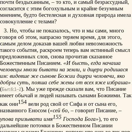
почти бездыханным, – то кто, и самый безрассудный,
согласится с этим богохульным и крайне безумным
мнением, будто бестелесная и духовная природа имела
совокупление с телами?
3. Но, чтобы не показалось, что и мы сами, много
говоря об этом, напрасно теряем время, для этого,
самым делом доказав вашей любви невозможность
такого события, раскроем теперь вам истинный смысл
предложенных слов, снова прочитав сказанное
Божественным Писанием.
«И бысть, егда начаша
человецы мнози бывати на земли, и дщери родишася
им: видевше же сынове Божии дщери человечи, яко
добры суть, пояша себе жены от всех яже избраша»
(
). Мы уже прежде сказали вам, что Писание
Быт.6:1–2
имеет обычай и людей называть сынами Божиими. Так
154
как они
вели род свой от Сифа и от сына его,
названного Еносом (
«сей бо
, – говорит Писание, –
155
упова призывати имя
Господа Бога»
), то его
дальнейшие потомки в Божественном Писании
названы сынами Божиими, потому что они до тех пор