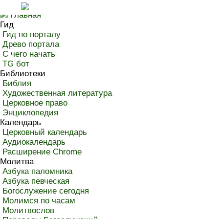
Разделы портала «Азбука веры»
Главная
Гид
Гид по порталу
Древо портала
С чего начать
TG бот
Библиотеки
Библия
Художественная литература
Церковное право
Энциклопедия
Календарь
Церковный календарь
Аудиокалендарь
Расширение Chrome
Молитва
Азбука паломника
Азбука певческая
Богослужение сегодня
Молимся по часам
Молитвослов