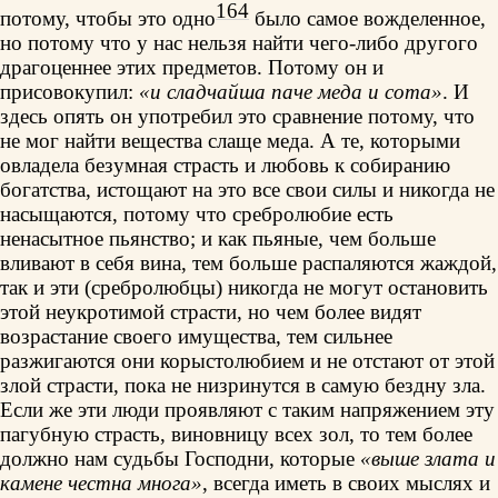
164
потому, чтобы это одно
было самое вожделенное,
но потому что у нас нельзя найти чего-либо другого
драгоценнее этих предметов. Потому он и
присовокупил:
«и сладчайша паче меда и сота»
. И
здесь опять он употребил это сравнение потому, что
не мог найти вещества слаще меда. А те, которыми
овладела безумная страсть и любовь к собиранию
богатства, истощают на это все свои силы и никогда не
насыщаются, потому что сребролюбие есть
ненасытное пьянство; и как пьяные, чем больше
вливают в себя вина, тем больше распаляются жаждой,
так и эти (сребролюбцы) никогда не могут остановить
этой неукротимой страсти, но чем более видят
возрастание своего имущества, тем сильнее
разжигаются они корыстолюбием и не отстают от этой
злой страсти, пока не низринутся в самую бездну зла.
Если же эти люди проявляют с таким напряжением эту
пагубную страсть, виновницу всех зол, то тем более
должно нам судьбы Господни, которые
«выше злата и
камене честна многа»
, всегда иметь в своих мыслях и