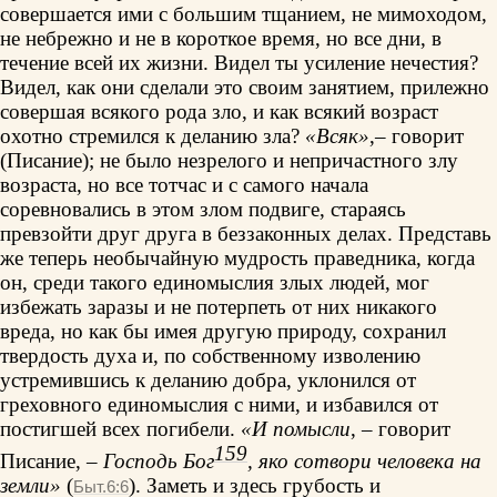
совершается ими с большим тщанием, не мимоходом,
не небрежно и не в короткое время, но все дни, в
течение всей их жизни. Видел ты усиление нечестия?
Видел, как они сделали это своим занятием, прилежно
совершая всякого рода зло, и как всякий возраст
охотно стремился к деланию зла?
«Всяк»
,– говорит
(Писание); не было незрелого и непричастного злу
возраста, но все тотчас и с самого начала
соревновались в этом злом подвиге, стараясь
превзойти друг друга в беззаконных делах. Представь
же теперь необычайную мудрость праведника, когда
он, среди такого единомыслия злых людей, мог
избежать заразы и не потерпеть от них никакого
вреда, но как бы имея другую природу, сохранил
твердость духа и, по собственному изволению
устремившись к деланию добра, уклонился от
греховного единомыслия с ними, и избавился от
постигшей всех погибели.
«И помысли
, – говорит
159
Писание, –
Господь Бог
, яко сотвори человека на
земли»
(
). Заметь и здесь грубость и
Быт.6:6