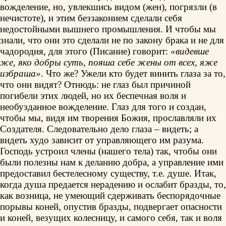
вожделение, но, увлекшись видом (жен), погрязли (в
нечистоте), и этим беззаконием сделали себя
недостойными вышнего промышления. И чтобы мы
знали, что они это сделали не по закону брака и не для
чадородия, для этого (Писание) говорит:
«видевше
же, яко добры суть, пояша себе жены от всех, яже
избраша»
. Что же? Ужели кто будет винить глаза за то,
что они видят? Отнюдь: не глаз был причиной
погибели этих людей, но их беспечная воля и
необузданное вожделение. Глаз для того и создан,
чтобы мы, видя им творения Божия, прославляли их
Создателя. Следовательно дело глаза – видеть; а
видеть худо зависит от управляющего им разума.
Господь устроил члены (нашего тела) так, чтобы они
были полезны нам к деланию добра, а управление ими
предоставил бестелесному существу, т.е. душе. Итак,
когда душа предается нерадению и ослабит бразды, то,
как возница, не умеющий сдерживать беспорядочные
порывы коней, опустив бразды, подвергает опасности
и коней, везущих колесницу, и самого себя, так и воля