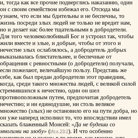
и, тогда как все прочие подверглись наказанию, один
он с своим семейством избежал его. Отсюда мы
узнаем, что если мы бдительны и не беспечны, то
жизнь посреди злых людей не только не вредит нам,
но и делает нас более тщательными в добродетели.
Для того человеколюбивый Бог и устроил так, чтобы
жили вместе и злые, и добрые, чтобы от этого и
нечестие злых ослаблялось, а добродетель добрых
выказывалась блистательнее, и беспечные от
обращения с ревностными (о добродетели) получали,
если пожелают, величайшую пользу. Представь же
себе, как был предан добродетели этот праведник,
когда, среди такого множества людей, с великой силой
стремившихся к нечестию, один он шел
противоположным путем, предпочитая добродетель
нечестию; и ни единодушие, ни столь великое
множество (злых) не остановило его на пути добра, но
он уже наперед исполнил то, что впоследствии имел
сказать блаженный Моисей:
«Да не будеши со
многими на злобу»
(
). И что особенно
Исх.23:2
удивительно и чудно: в то время, как многие, или