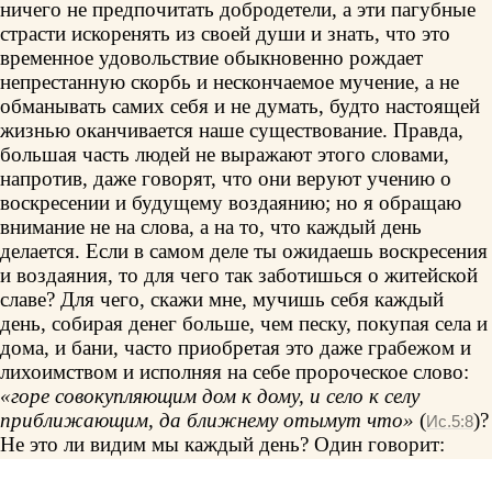
ничего не предпочитать добродетели, а эти пагубные
страсти искоренять из своей души и знать, что это
временное удовольствие обыкновенно рождает
непрестанную скорбь и нескончаемое мучение, а не
обманывать самих себя и не думать, будто настоящей
жизнью оканчивается наше существование. Правда,
большая часть людей не выражают этого словами,
напротив, даже говорят, что они веруют учению о
воскресении и будущему воздаянию; но я обращаю
внимание не на слова, а на то, что каждый день
делается. Если в самом деле ты ожидаешь воскресения
и воздаяния, то для чего так заботишься о житейской
славе? Для чего, скажи мне, мучишь себя каждый
день, собирая денег больше, чем песку, покупая села и
дома, и бани, часто приобретая это даже грабежом и
лихоимством и исполняя на себе пророческое слово:
«горе совокупляющим дом к дому, и село к селу
приближающим, да ближнему отымут что»
(
)?
Ис.5:8
Не это ли видим мы каждый день? Один говорит:
«Дом такого-то отнимает у меня свет»,– и выдумывает