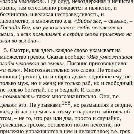
«злобы человеков»
. Где блуд, невоздержная и нечистая
жизнь, там естественно рождается и пьянство, и
бесчинство, и великая несправедливость, и
лихоимство, и множество зла.
«Видев же
, – сказано, –
Господь Бог, яко умножишася злобы человеков на
земли, и всяк помышляет в сердце своем прилежно на
злая во
вся
дни»
.
5. Смотри, как здесь каждое слово указывает на
множество грехов. Сказав вообще:
«Яко умножишася
злобы человеков на земли»
, Писание присовокупило:
«и всяк»
. Многозначительно это слово. Не только
юноша (грешит), но и старец делает подобное ему; не
только муж, но и жена; не только раб, но и свободный;
не только богатый, но и бедный. И слово
«помышляет»
также многозначительно. Они, т.е.
158
делают это. Не урывками
, но размышляя в сердце,
каждый час стремясь к этому и нарочито заботясь об
этом, – не то, что раз или два, просто и случайно,
увлекшись грехом, оставляют потом нечестие, но
прилежно упражняются в нем и делают злое; т.е. грех