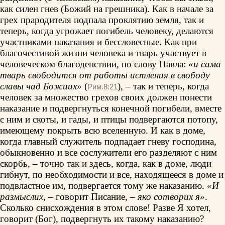
как силен гнев (Божий на грешника). Как в начале за
грех прародителя подпала проклятию земля, так и
теперь, когда угрожает погибель человеку, делаются
участниками наказания и бессловесные. Как при
благочестивой жизни человека и тварь участвует в
человеческом благоденствии, по слову Павла:
«и сама
тварь свободится от работы истления в свободу
славы чад Божиих»
(
), – так и теперь, когда
Рим.8:21
человек за множество грехов своих должен понести
наказание и подвергнуться конечной погибели, вместе
с ним и скоты, и гады, и птицы подвергаются потопу,
имеющему покрыть всю вселенную. И как в доме,
когда главный служитель подпадает гневу господина,
обыкновенно и все сослужители его разделяют с ним
скорбь, – точно так и здесь, когда, как в доме, люди
гибнут, по необходимости и все, находящееся в доме и
подвластное им, подвергается тому же наказанию.
«И
размыслих
, – говорит Писание, –
яко сотворих я»
.
Сколько снисхождения в этом слове! Разве Я хотел,
говорит (Бог), подвергнуть их такому наказанию?