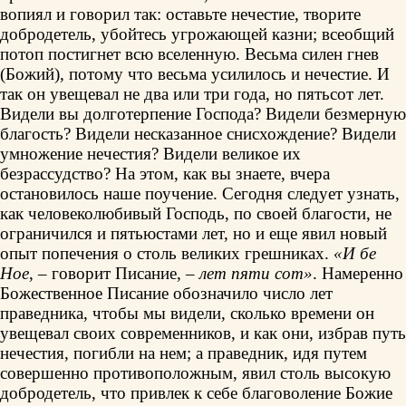
вопиял и говорил так: оставьте нечестие, творите
добродетель, убойтесь угрожающей казни; всеобщий
потоп постигнет всю вселенную. Весьма силен гнев
(Божий), потому что весьма усилилось и нечестие. И
так он увещевал не два или три года, но пятьсот лет.
Видели вы долготерпение Господа? Видели безмерную
благость? Видели несказанное снисхождение? Видели
умножение нечестия? Видели великое их
безрассудство? На этом, как вы знаете, вчера
остановилось наше поучение. Сегодня следует узнать,
как человеколюбивый Господь, по своей благости, не
ограничился и пятьюстами лет, но и еще явил новый
опыт попечения о столь великих грешниках.
«И бе
Ное
, – говорит Писание, –
лет пяти сот»
. Намеренно
Божественное Писание обозначило число лет
праведника, чтобы мы видели, сколько времени он
увещевал своих современников, и как они, избрав путь
нечестия, погибли на нем; а праведник, идя путем
совершенно противоположным, явил столь высокую
добродетель, что привлек к себе благоволение Божие