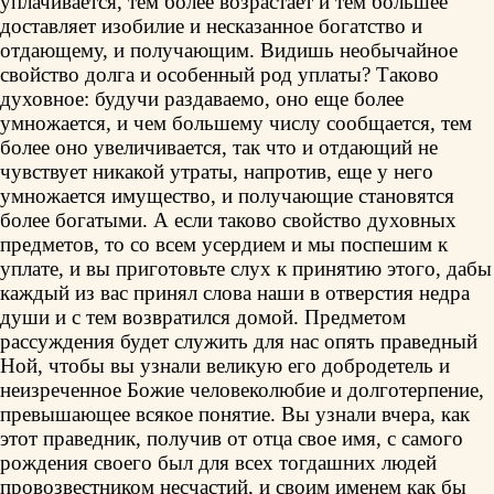
уплачивается, тем более возрастает и тем большее
доставляет изобилие и несказанное богатство и
отдающему, и получающим. Видишь необычайное
свойство долга и особенный род уплаты? Таково
духовное: будучи раздаваемо, оно еще более
умножается, и чем большему числу сообщается, тем
более оно увеличивается, так что и отдающий не
чувствует никакой утраты, напротив, еще у него
умножается имущество, и получающие становятся
более богатыми. А если таково свойство духовных
предметов, то со всем усердием и мы поспешим к
уплате, и вы приготовьте слух к принятию этого, дабы
каждый из вас принял слова наши в отверстия недра
души и с тем возвратился домой. Предметом
рассуждения будет служить для нас опять праведный
Ной, чтобы вы узнали великую его добродетель и
неизреченное Божие человеколюбие и долготерпение,
превышающее всякое понятие. Вы узнали вчера, как
этот праведник, получив от отца свое имя, с самого
рождения своего был для всех тогдашних людей
провозвестником несчастий, и своим именем как бы