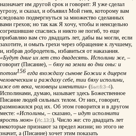
назначает им другой срок и говорит: Я уже сделал
угрозу, и сказал, и объявил Мой гнев, которому вам
следовало подвергнуться за множество сделанных
вами грехов; но так как Я хочу, чтобы и неисцельно
согрешившие спаслись и никто не погиб, то еще
прибавляю вам сто двадцать лет, дабы вы могли, если
захотите, и омыть грехи через обращение к лучшему,
и, избрав добродетель, избавиться от наказания.
«Будут дние их лет сто двадесять. Исполини же
, –
говорит (Писание), –
бяху на земли во дни оны: и
156
потом
егда вхождаху сынове Божии к дщерем
человеческим и раждаху себе, тии бяху исполини,
иже от века, человецы именитии»
(
).
Быт.6:3–4
Исполинами, думаю, называет здесь Божественное
Писание людей сильных телом. От них, говорит,
размножился род их. Об этом говорится и в другом
месте:
«Исполины
, – сказано, –
идут исполнити
ярость мою»
(
). Число же: сто двадцать лет
Ис.13:3
некоторые признают за предел жизни; но этого не
значит, а (Писание) хочет этим показать