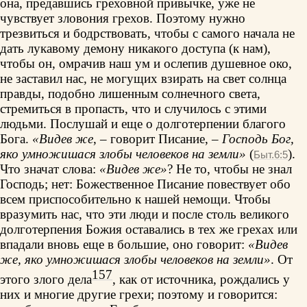
она, предавшись греховной привычке, уже не
чувствует зловония грехов. Поэтому нужно
трезвиться и бодрствовать, чтобы с самого начала не
дать лукавому демону никакого доступа (к нам),
чтобы он, омрачив наш ум и ослепив душевное око,
не заставил нас, не могущих взирать на свет солнца
правды, подобно лишенным солнечного света,
стремиться в пропасть, что и случилось с этими
людьми. Послушай и еще о долготерпении благого
Бога.
«Видев же
, – говорит Писание, –
Господь Бог,
яко умножишася злобы человеков на земли»
(
).
Быт.6:5
Что значат слова:
«Видев же»
? Не то, чтобы не знал
Господь; нет: Божественное Писание повествует обо
всем приспособительно к нашей немощи. Чтобы
вразумить нас, что эти люди и после столь великого
долготерпения Божия оставались в тех же грехах или
впадали вновь еще в большие, оно говорит:
«Видев
же, яко умножишася злобы человеков на земли»
. От
157
этого злого дела
, как от источника, рождались у
них и многие другие грехи; поэтому и говорится: