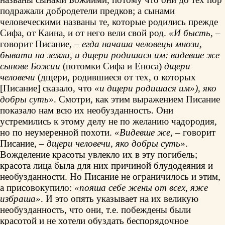
подражали добродетели предков; а сынами
человеческими названы те, которые родились прежде
Сифа, от Каина, и от него вели свой род.
«И бысть
, –
говорит Писание, –
егда начаша человецы мнози,
бывати на земли, и дщери родишася им: видевше же
сынове Божии
(потомки Сифа и Еноса)
дщери
человечи
(дщери, родившиеся от тех, о которых
[Писание] сказало, что
«и дщери родишася им»), яко
добры суть»
. Смотри, как этим выражением Писание
показало нам всю их необузданность. Они
устремились к этому делу не по желанию чадородия,
но по неумеренной похоти.
«Видевше же
, – говорит
Писание, –
дщери человечи, яко добры суть»
.
Вожделение красоты увлекло их в эту погибель;
красота лица была для них причиной блудодеяния и
необузданности. Но Писание не ограничилось и этим,
а присовокупило:
«пояша себе жены от всех, яже
избраша»
. И это опять указывает на их великую
необузданность, что они, т.е. побеждены были
красотой и не хотели обуздать беспорядочное