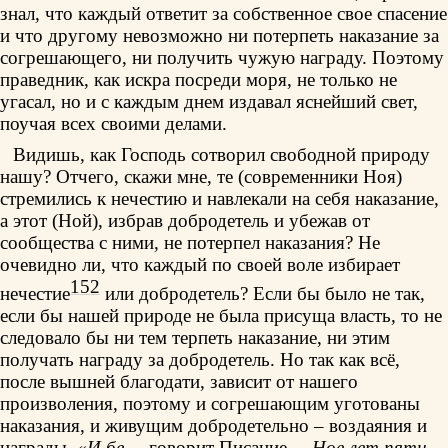
знал, что каждый ответит за собственное свое спасение
и что другому невозможно ни потерпеть наказание за
согрешающего, ни получить чужую награду. Поэтому
праведник, как искра посреди моря, не только не
угасал, но и с каждым днем издавал яснейший свет,
поучая всех своими делами.
Видишь, как Господь сотворил свободной природу
нашу? Отчего, скажи мне, те (современники Ноя)
стремились к нечестию и навлекали на себя наказание,
а этот (Ной), избрав добродетель и убежав от
сообщества с ними, не потерпел наказания? Не
очевидно ли, что каждый по своей воле избирает
152
нечестие
или добродетель? Если бы было не так,
если бы нашей природе не была присуща власть, то не
следовало бы ни тем терпеть наказание, ни этим
получать награду за добродетель. Но так как всё,
после вышней благодати, зависит от нашего
произволения, поэтому и согрешающим уготованы
наказания, и живущим добродетельно – воздаяния и
награды.
«И бе
, – говорит Писание, –
Ное лет пяти