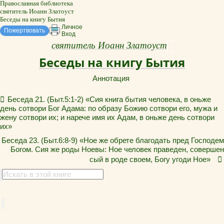
Православная библиотека
святитель Иоанн Златоуст
Беседы на книгу Бытия
Личное
Пожертвовать
Вход
святитель Иоанн Златоуст
Беседы на книгу Бытия
Аннотация
Беседа 21. (Быт.5:1-2) «Сия книга бытия человека, в оньже
день сотвори Бог Адама: по образу Божию сотвори его, мужа и
жену сотвори их; и нарече имя их Адам, в оньже день сотвори
их»
Беседа 23. (Быт.6:8-9) «Ное же обрете благодать пред Господем
Богом. Сия же роды Ноевы: Ное человек праведен, совершен
сый в роде своем, Богу угоди Ное»