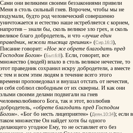
Сами они великими своими беззакониями привели
Меня в столь сильный гнев. Впрочем, чтобы мы не
подумали, будто род человеческий совершенно
уничтожается и естество наше истребляется с корнем,
напротив – знали бы, сколь великое зло грех, и сколь
великое благо добродетель, и что
«лучше един
праведник, нежели тысяща грешник»
(
),
Сир.16:3
Писание говорит:
«Ное же обрете благодать пред
Господом Богом»
(
). Если, говорит, все
Быт.6:8
множество (людей) впало в столь великое нечестие, то
этот праведник сохранил искру добродетели, а вместе
с тем и всем этим людям в течение всего этого
времени проповедовал и внушал отстать от нечестия,
и себя соблюл свободным от их скверны. И как они
злыми своими делами подвигали на гнев
человеколюбивого Бога, так и этот, возлюбив
добродетель,
«обрете благодать пред Господом
Богом»
. «Бог бо несть лицеприятен» (
); если в
Деян.10:34
таком множестве Он найдет хотя бы одного
делающего угодное Ему, то не оставляет его без