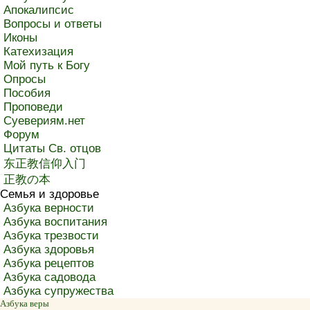
Апокалипсис
Вопросы и ответы
Иконы
Катехизация
Мой путь к Богу
Опросы
Пособия
Проповеди
Суевериям.нет
Форум
Цитаты Св. отцов
东正教信仰入门
正教の本
Семья и здоровье
Азбука верности
Азбука воспитания
Азбука трезвости
Азбука здоровья
Азбука рецептов
Азбука садовода
Азбука супружества
Азбука веры