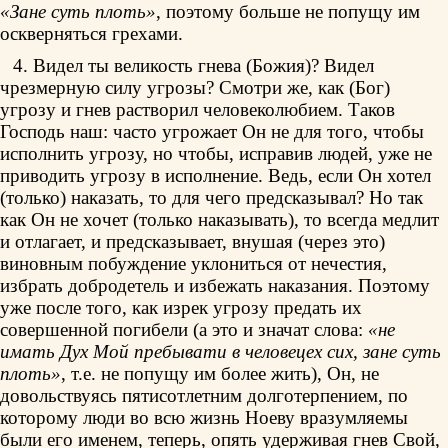
«Зане суть плоть»
, поэтому больше не попущу им
оскверняться грехами.
4. Видел ты великость гнева (Божия)? Видел
чрезмерную силу угрозы? Смотри же, как (Бог)
угрозу и гнев растворил человеколюбием. Таков
Господь наш: часто угрожает Он не для того, чтобы
исполнить угрозу, но чтобы, исправив людей, уже не
приводить угрозу в исполнение. Ведь, если Он хотел
(только) наказать, то для чего предсказывал? Но так
как Он не хочет (только наказывать), то всегда медлит
и отлагает, и предсказывает, внушая (через это)
виновным побуждение уклониться от нечестия,
избрать добродетель и избежать наказания. Поэтому
уже после того, как изрек угрозу предать их
совершенной погибели (а это и значат слова:
«не
имать Дух Мой пребывати в человецех сих, зане суть
плоть»
, т.е. не попущу им более жить), Он, не
довольствуясь пятисотлетним долготерпением, по
которому люди во всю жизнь Ноеву вразумляемы
были его именем, теперь, опять удерживая гнев Свой,