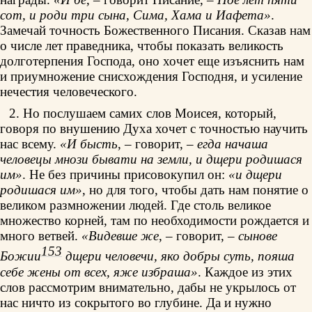
сот, и роди три сына, Сима, Хама и Иафета»
.
Замечай точность Божественного Писания. Сказав нам
о числе лет праведника, чтобы показать великость
долготерпения Господа, оно хочет еще изъяснить нам
и приумножение снисхождения Господня, и усиление
нечестия человеческого.
2. Но послушаем самих слов Моисея, который,
говоря по внушению Духа хочет с точностью научить
нас всему.
«И бысть
, – говорит, –
егда начаша
человецы мнози бывати на земли, и дщери родишася
им»
. Не без причины присовокупил он:
«и дщери
родишася им»
, но для того, чтобы дать нам понятие о
великом размножении людей. Где столь великое
множество корней, там по необходимости рождается и
много ветвей.
«Видевше же
, – говорит, –
сынове
153
Божии
дщери человечи, яко добры суть, пояша
себе жены от всех, яже избраша»
. Каждое из этих
слов рассмотрим внимательно, дабы не укрылось от
нас ничто из сокрытого во глубине. Да и нужно