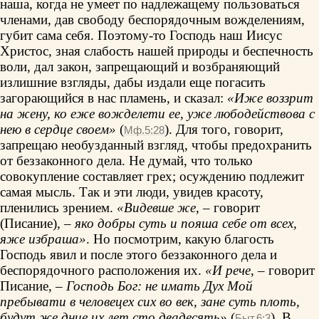
наша, когда не умеет по надлежащему пользоваться
членами, дав свободу беспорядочным вожделениям,
губит сама себя. Поэтому-то Господь наш Иисус
Христос, зная слабость нашей природы и беспечность
воли, дал закон, запрещающий и возбраняющий
излишние взгляды, дабы издали еще погасить
загорающийся в нас пламень, и сказал:
«Иже воззрит
на жену, ко еже вожделети ее, уже любодействова с
нею в сердце своем»
(
). Для того, говорит,
Мф.5:28
запрещаю необузданный взгляд, чтобы предохранить
от беззаконного дела. Не думай, что только
совокупление составляет грех; осуждению подлежит
самая мысль. Так и эти люди, увидев красоту,
пленились зрением.
«Видевше же
, – говорит
(Писание), –
яко добры суть и пояша себе от всех,
яже избраша»
. Но посмотрим, какую благость
Господь явил и после этого беззаконного дела и
беспорядочного расположения их.
«И рече
, – говорит
Писание, –
Господь Бог: не имать Дух Мой
пребывати в человецех сих во век, зане суть плоть,
будут же дние их лет сто двадесять»
(
). В
Быт.6:3