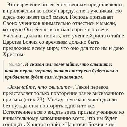
Это изречение более естественным представлялось
в приложении ко всему народу, а не к ученикам. Но
здесь оно имеет свой смысл. Господь призывает
Своих учеников внимательно отнестись к мысли,
которую Он сейчас высказал в притче о свече.
Ученики должны понять, что учение Христа о тайне
Царства Божия со временем должно быть
предложено всему миру, что оно для того им и дано
Христом.
.
И сказал им: замечайте, что слышите:
Мк.4:24
какою мерою мерите, такою отмерено будет вам и
прибавлено будет вам, слушающим.
«Замечайте, что слышите»
. Такой перевод
представляет только повторение ранее высказанного
призыва (стих 23). Между тем евангелист едва ли
без нужды стал повторять одно и то же.
Естественнее всего видеть здесь призыв учеников ко
внимательному запоминанию всего, что им будет
сообщать Христос о тайне Царствия Божия: чем