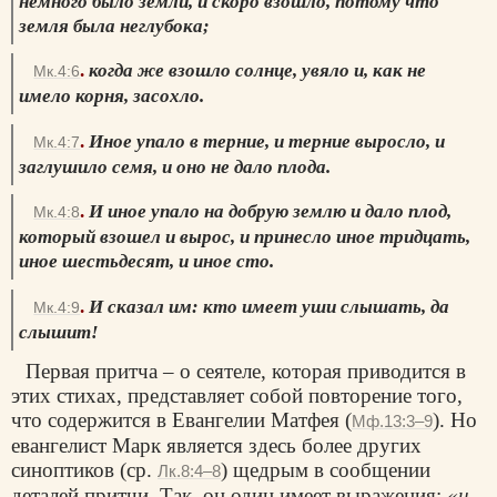
немного было земли, и скоро взошло, потому что
земля была неглубока;
.
когда же взошло солнце, увяло и, как не
Мк.4:6
имело корня, засохло.
.
Иное упало в терние, и терние выросло, и
Мк.4:7
заглушило семя, и оно не дало плода.
.
И иное упало на добрую землю и дало плод,
Мк.4:8
который взошел и вырос, и принесло иное тридцать,
иное шестьдесят, и иное сто.
.
И сказал им: кто имеет уши слышать, да
Мк.4:9
слышит!
Первая притча – о сеятеле, которая приводится в
этих стихах, представляет собой повторение того,
что содержится в Евангелии Матфея (
). Но
Мф.13:3–9
евангелист Марк является здесь более других
синоптиков (ср.
) щедрым в сообщении
Лк.8:4–8
деталей притчи. Так, он один имеет выражения:
«и