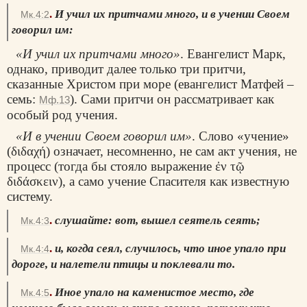
.
И учил их притчами много, и в учении Своем
Мк.4:2
говорил им:
«И учил их притчами много»
. Евангелист Марк,
однако, приводит далее только три притчи,
сказанные Христом при море (евангелист Матфей –
семь:
). Сами притчи он рассматривает как
Мф.13
особый род учения.
«И в учении Своем говорил им»
. Слово «учение»
(
διδαχή
) означает, несомненно, не сам акт учения, не
процесс (тогда бы стояло выражение
ἐν τῷ
διδάσκειν
), а само учение Спасителя как известную
систему.
.
слушайте: вот, вышел сеятель сеять;
Мк.4:3
.
и, когда сеял, случилось, что иное упало при
Мк.4:4
дороге, и налетели птицы и поклевали то.
.
Иное упало на каменистое место, где
Мк.4:5