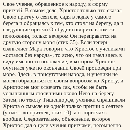
Свое учение, обращенное к народу, в форму
притчей. В самом деле, Христос только что сказал
Свою притчу о сеятеле, сидя в лодке у самого
берега и обращаясь к тем, кто стоял на берегу, да и
следующие притчи Он будет говорить в том же
положении, только вечером Он переправится на
другую сторону моря (стих 35). Если теперь
евангелист Марк говорит, что Христос с учениками
«остался без народа», то ясно, что он имел здесь в
виду именно то положение, в котором Христос
очутился уже по окончании Своей проповеди при
море. Здесь, в присутствии народа, и ученики не
могли обращаться со своим вопросом ко Христу, и
Христос не мог отвечать так, чтобы не быть
услышанным стоявшими около Него на берегу.
Затем, по тексту Тишендорфа, ученики спрашивали
Христа о смысле не одной только притчи о сеятеле
(у нас – «о притче», стих 10), а о «притчах»
вообще. Следовательно, объяснение, которое
Христос дал о цели учения притчами, несомненно,