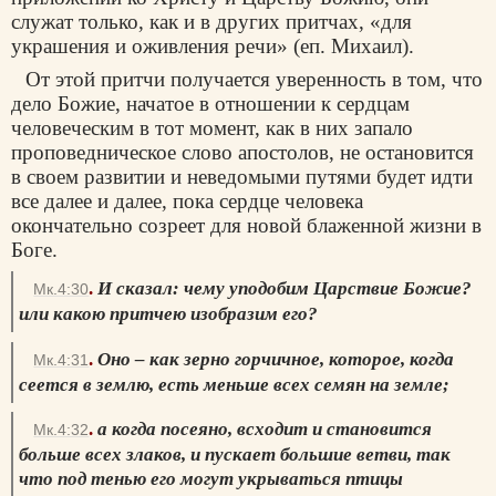
служат только, как и в других притчах, «для
украшения и оживления речи» (еп. Михаил).
От этой притчи получается уверенность в том, что
дело Божие, начатое в отношении к сердцам
человеческим в тот момент, как в них запало
проповедническое слово апостолов, не остановится
в своем развитии и неведомыми путями будет идти
все далее и далее, пока сердце человека
окончательно созреет для новой блаженной жизни в
Боге.
.
И сказал: чему уподобим Царствие Божие?
Мк.4:30
или какою притчею изобразим его?
.
Оно – как зерно горчичное, которое, когда
Мк.4:31
сеется в землю, есть меньше всех семян на земле;
.
а когда посеяно, всходит и становится
Мк.4:32
больше всех злаков, и пускает большие ветви, так
что под тенью его могут укрываться птицы