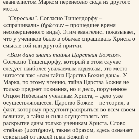
евангелистом Марком перенесено сюда из другого
места.
"Спросили"
. Согласно Тишендорфу –
«спрашивали» (
ἠρώτουν
– прошедшее время
несовершенного вида). Этим евангелист показывает,
что у учеников было в обычае спрашивать Христа о
смысле той или другой притчи.
«Вам дано знать тайны Царствия Божия»
.
Согласно Тишендорфу, который в этом случае
следует наиболее уважаемым кодексам, это место
читается так: «вам тайна Царства Божия дана». У
Марка, по этому чтению, тайна Царства Божия не
только предмет познания, но и дело, порученное
Отцом Небесным ученикам Христа, – дело уже
осуществляющееся. Царство Божие – не теория, а
факт, которому предстоит раскрыться во всем своем
величии, а тайна и силы осуществлять это
раскрытие даны только ученикам Христа. Слово
«тайна» (
μυστήριον
), таким образом, здесь означает
сокрытый от людей план Божий о