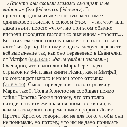
«Так что они своими глазами смотрят и не
видят...»
(
ἵνα βλέποντες βλέπωσιν
). В
простонародном языке союз
ἵνα
часто имеет
одинаковое значение с союзом
ὅπως
– «так что» или
даже значит просто «что», но при этом обычно
впереди находятся глаголы со значением «просить».
Без этих глаголов союз
ἵνα
может означать только
«чтобы» (цель). Поэтому и здесь следует перевести
всё выражение так, как оно переведено в Евангелии
от Матфея (
:
«да не увидят глазами»
).
Мф.13:15
Очевидно, что евангелист Марк берет здесь
отрывок из 6-й главы книги Исаии, как и Матфей,
но сокращает начало и конец этого отрывка
(
). Смысл приведения этого отрывка у
Ис.6:9–10
Марка такой. Толпе Христос не сообщает прямо
тайны Царства Божия потому, что эта толпа
находится в том же нравственном состоянии, в
каком находились современники пророка Исаии.
Притчи Христос говорит им не для того, чтобы они
не понимали, но потому, что им не дано понимать