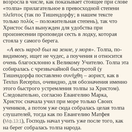
возросла в числе, как показывает стоящее при слове
«толпа» прилагательное в превосходной степени
πλεῖστος
(так по Тишендорфу; в нашем тексте
только
πολύς
– положительная степень), так что
Христос был вынужден для удобства при
произнесении проповеди сесть в лодку, которая
стояла у самого берега.
«А весь народ был на земле, у моря»
. Толпа, по-
видимому, ищет не чудес, а поучения и относится
очень благосклонно к Великому Учителю. Толпа эта
собиралась с чрезвычайной быстротой (у
Тишендорфа поставлено
συνήχθη
– аорист, как в
Textus Receptus, очевидно, для обозначения именно
этого быстрого устремления толпы за Христом).
Следовательно, согласно Евангелию Марка,
Христос сначала учил при море только Своих
учеников, а потом уже сюда собралась целая толпа
слушателей, тогда как по Евангелию Матфея
(
), Господь начал учить уже после того, как
Мф.13:1
на берег собралась толпа народа.