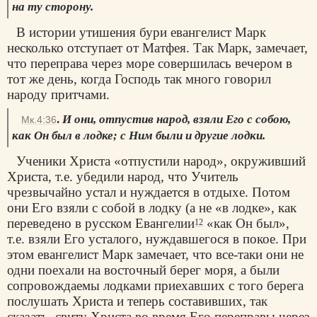
на ту сторону.
В истории утишения бури евангелист Марк
несколько отступает от Матфея. Так Марк, замечает,
что переправа через море совершилась вечером в
тот же день, когда Господь так много говорил
народу притчами.
.
И они, отпустив народ, взяли Его с собою,
Мк.4:36
как Он был в лодке; с Ним были и другие лодки.
Ученики Христа «отпустили народ», окруживший
Христа, т.е. убедили народ, что Учитель
чрезвычайно устал и нуждается в отдыхе. Потом
они Его взяли с собой в лодку (а не «в лодке», как
переведено в русском Евангелии
«как Он был»,
12
т.е. взяли Его усталого, нуждавшегося в покое. При
этом евангелист Марк замечает, что все-таки они не
одни поехали на восточный берег моря, а были
сопровождаемы лодками приехавших с того берега
послушать Христа и теперь составивших, так
сказать, свиту Христа во время Его переправы через