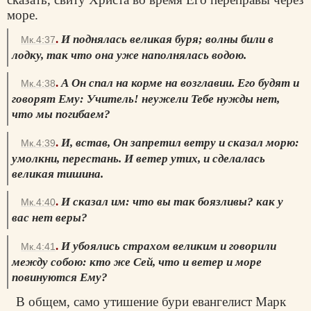
море.
.
И поднялась великая буря; волны били в
Мк.4:37
лодку, так что она уже наполнялась водою.
.
А Он спал на корме на возглавии. Его будят и
Мк.4:38
говорят Ему: Учитель! неужели Тебе нужды нет,
что мы погибаем?
.
И, встав, Он запретил ветру и сказал морю:
Мк.4:39
умолкни, перестань. И ветер утих, и сделалась
великая тишина.
.
И сказал им: что вы так боязливы? как у
Мк.4:40
вас нет веры?
.
И убоялись страхом великим и говорили
Мк.4:41
между собою: кто же Сей, что и ветер и море
повинуются Ему?
В общем, само утишение бури евангелист Марк