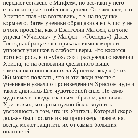
передает согласно с Матфеем, но все-таки у него
есть некоторые особенные детали. Он замечает, что
Христос спал «на возглавии», т.е. на подушке
кормчего. Затем ученики обращаются ко Христу не
в тоне просьбы, как в Евангелии Матфея, а в тоне
упрека («Учитель»; у Матфея – «Господь»). Далее
Господь обращается с приказаниями к морю и
упрекает учеников в слабости веры. Что касается
того вопроса, кто «убоялся» и рассуждал о величии
Христа, то на основании сделанного выше
замечания о поплывших за Христом людях (стих
36) можно полагать, что и эти люди вместе с
учениками узнали о произведенном Христом чуде и
также дивились Его чудотворной силе. Но само
чудо имело в виду, главным образом, учеников
Христовых, которым нужно было внушить
уверенность в том, что их Учитель, Который скоро
должен был послать их на проповедь Евангелия,
всегда может защитить их от самых больших
опасностей.