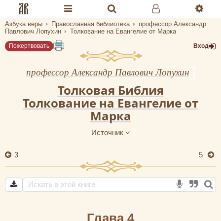
Азбука веры
Православная библиотека
профессор Александр
Разделы портала «Азбука веры»
Павлович Лопухин
Толкование на Евангелие от Марка
Пожертвовать
Вход
Главная
Гид
профессор Александр Павлович Лопухин
Толковая Библия
Библиотеки
Толкование на Евангелие от
Календарь
Марка
Молитва
Источник
Медиа
3
5
Проверь себя
Тематическое
Семья и здоровье
Глава 4