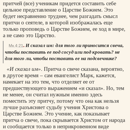
притчей (все) ученикам придется составить себе
цельное представление о Царстве Божием. Это
будет несравненно труднее, чем разгадать смысл
притчи о сеятеле, в которой изображалась еще
только проповедь о Царстве Божием, ее ход в мире,
а не само это Царство.
.
И сказал им: для того ли приносится свеча,
Мк.4:21
чтобы поставить ее под сосуд или под кровать? не
для того ли, чтобы поставить ее на подсвечнике?
«И сказал им»
. Притча о свече сказана, вероятно,
в другое время – сам евангелист Марк, кажется,
намекает на это тем, что отделяет ее от
предшествующего выражением «и сказал». Но, тем
не менее, он считал нужным именно здесь
поместить эту притчу, потому что она как нельзя
лучше разъясняет судьбу учения Христова о
Царстве Божием. Это учение, как показывает
притча о свече, пока скрывается Христом от народа
и сообщается только в неприкровенном виде