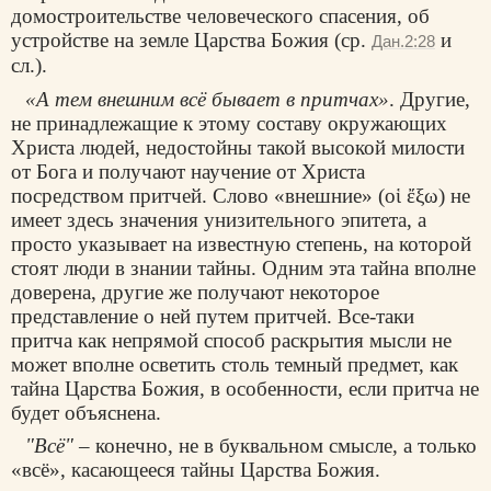
домостроительстве человеческого спасения, об
устройстве на земле Царства Божия (ср.
и
Дан.2:28
сл.).
«А тем внешним всё бывает в притчах»
. Другие,
не принадлежащие к этому составу окружающих
Христа людей, недостойны такой высокой милости
от Бога и получают научение от Христа
посредством притчей. Слово «внешние» (
οἱ ἔξω
) не
имеет здесь значения унизительного эпитета, а
просто указывает на известную степень, на которой
стоят люди в знании тайны. Одним эта тайна вполне
доверена, другие же получают некоторое
представление о ней путем притчей. Все-таки
притча как непрямой способ раскрытия мысли не
может вполне осветить столь темный предмет, как
тайна Царства Божия, в особенности, если притча не
будет объяснена.
"Всё"
– конечно, не в буквальном смысле, а только
«всё», касающееся тайны Царства Божия.