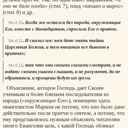
оно не дало плода»
(стих 7), плод
«взошел и вырос»
(стих 8) и др.
.
Когда же остался без народа, окружающие
Мк.4:10
Его, вместе с двенадцатью, спросили Его о притче.
.
И сказал им: вам дано знать тайны
Мк.4:11
Царствия Божия, а тем внешним все бывает в
притчах;
.
так что они своими глазами смотрят, и не
Мк.4:12
видят; своими ушами слышат, и не разумеют, да не
обратятся, и прощены будут им грехи.
Объяснение, которое Господь дает Своим
ученикам и более близким последователям из
народа (
«окружающие Его»
), помещено здесь
евангелистом Марком не потому, что оно было дано
действительно после притчи о сеятеле, а потому, что
ему представлялось нужным объяснить читателям
своего Евангелия цель, с какой Господь облекал