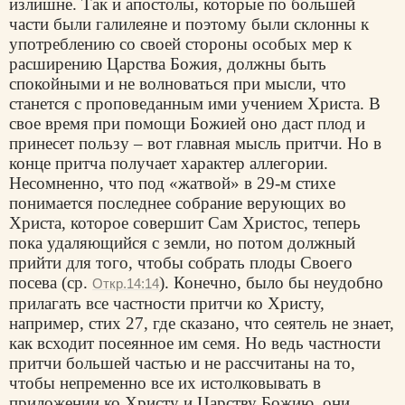
излишне. Так и апостолы, которые по большей
части были галилеяне и поэтому были склонны к
употреблению со своей стороны особых мер к
расширению Царства Божия, должны быть
спокойными и не волноваться при мысли, что
станется с проповеданным ими учением Христа. В
свое время при помощи Божией оно даст плод и
принесет пользу – вот главная мысль притчи. Но в
конце притча получает характер аллегории.
Несомненно, что под «жатвой» в 29-м стихе
понимается последнее собрание верующих во
Христа, которое совершит Сам Христос, теперь
пока удаляющийся с земли, но потом должный
прийти для того, чтобы собрать плоды Своего
посева (ср.
). Конечно, было бы неудобно
Откр.14:14
прилагать все частности притчи ко Христу,
например, стих 27, где сказано, что сеятель не знает,
как всходит посеянное им семя. Но ведь частности
притчи большей частью и не рассчитаны на то,
чтобы непременно все их истолковывать в
приложении ко Христу и Царству Божию, они