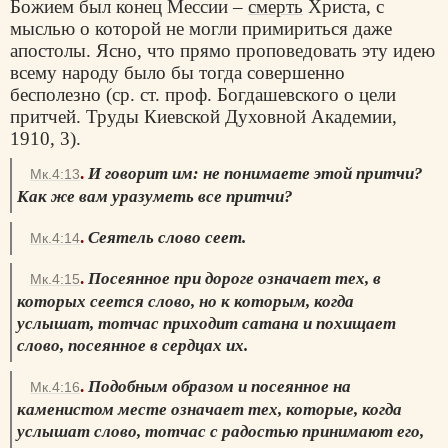
Божием был конец Мессии –
смерть
Христа, с
мыслью о которой не могли примириться даже
апостолы. Ясно, что прямо проповедовать эту идею
всему народу было бы тогда совершенно
бесполезно (ср. ст. проф. Богдашевского о цели
притчей. Труды Киевской Духовной Академии,
1910, 3).
.
И говорит им: не понимаете этой притчи?
Мк.4:13
Как же вам уразуметь все притчи?
.
Сеятель слово сеет.
Мк.4:14
.
Посеянное при дороге означает тех, в
Мк.4:15
которых сеется слово, но к которым, когда
услышат, тотчас приходит сатана и похищает
слово, посеянное в сердцах их.
.
Подобным образом и посеянное на
Мк.4:16
каменистом месте означает тех, которые, когда
услышат слово, тотчас с радостью принимают его,