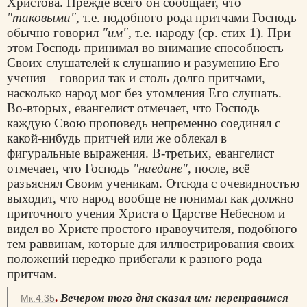
Христова. Прежде всего он сообщает, что
"таковыми"
, т.е. подобного рода притчами Господь
обычно говорил
"им"
, т.е. народу (ср. стих 1). При
этом Господь принимал во внимание способность
Своих слушателей к слушанию и разумению Его
учения – говорил так и столь долго притчами,
насколько народ мог без утомления Его слушать.
Во-вторых, евангелист отмечает, что Господь
каждую Свою проповедь непременно соединял с
какой-нибудь притчей или же облекал в
фигуральные выражения. В-третьих, евангелист
отмечает, что Господь
"наедине"
, после, всё
разъяснял Своим ученикам. Отсюда с очевидностью
выходит, что народ вообще не понимал как должно
приточного учения Христа о Царстве Небесном и
видел во Христе простого нравоучителя, подобного
тем раввинам, которые для иллюстрирования своих
положений нередко прибегали к разного рода
притчам.
.
Вечером того дня сказал им: переправимся
Мк.4:35