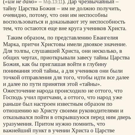
(
«им не дано»
–
). Дар чрезвычайный –
Мф.13:11
тайну Царства Божия – им не должно получить,
очевидно, потому, что они им неспособны
воспользоваться и доказывают эту неспособность
тем, что остаются еще вне круга учеников Христа.
Таким образом, по представлению Евангелия
Марка, притчи Христовы имели двоякое значение.
Для толпы, слушавшей Христа, они несколько, в
общих чертах, приоткрывали завесу тайны Царства
Божия, как бы приглашая войти в глубину
понимания этой тайны, а для учеников они были
точкой отправления для того, чтобы идти все далее
и далее по пути принятия этой «тайны».
Ожесточение народа происходило не оттого, что
Господь учил притчами, а оттого, что народ уже
раньше был настроен известным образом по
отношению ко Христу своими руководителями и
отказывался пойти в открывшуюся перед ним дверь
уразумения. Притом нужно помнить, что
важнейший пункт в учении Христа о Царстве