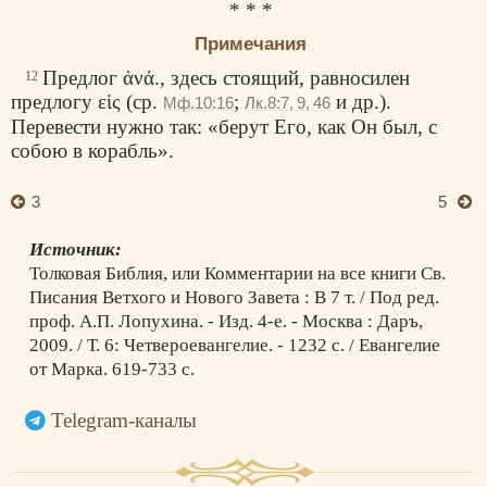
* * *
Примечания
Предлог
ἀνά
., здесь стоящий, равносилен
12
предлогу
εἱς
(ср.
;
и др.).
Мф.10:16
Лк.8:7, 9, 46
Перевести нужно так: «берут Его, как Он был, с
собою в корабль».
3
5
Источник:
Толковая Библия, или Комментарии на все книги Св.
Писания Ветхого и Нового Завета : В 7 т. / Под ред.
проф. А.П. Лопухина. - Изд. 4-е. - Москва : Даръ,
2009. / Т. 6: Четвероевангелие. - 1232 с. / Евангелие
от Марка. 619-733 с.
Telegram-каналы