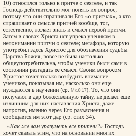
10) относился только к притче о сеятеле, и так
Господь действительно мог понять их вопрос,
потому что они спрашивали Его «о притчах», а кто
спрашивает о смысле притчей вообще, тот,
естественно, желает знать и смысл первой притчи.
Затем в словах Христа нет упрека ученикам в
непонимании притчи о сеятеле; метафора, которую
употребил здесь Христос для обозначения судьбы
Царства Божия, вовсе не была настолько
общеупотребительна, чтобы ученики были сами в
состоянии разгадать ее смысл. Своим вопросом
Христос хочет только возбудить внимание
учеников, показывая им, насколько они еще
нуждаются в научении (ср.
). То, что они
Мк.8:17
получают в дар божественную тайну, не делает еще
излишним для них наставления Христа, даже
напротив, именно через Его разъяснения и
сообщается им этот дар (ср. стих 34).
«Как же вам уразуметь все притчи?»
Господь
хочет сказать этим, что на основании многих