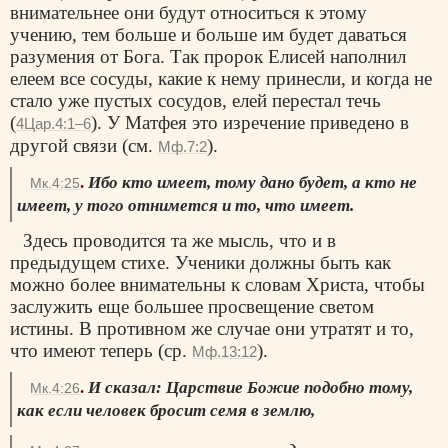
внимательнее они будут относиться к этому
учению, тем больше и больше им будет даваться
разумения от Бога. Так пророк Елисей наполнил
елеем все сосуды, какие к нему принесли, и когда не
стало уже пустых сосудов, елей перестал течь
(
). У Матфея это изречение приведено в
4Цар.4:1–6
другой связи (см.
).
Мф.7:2
.
Ибо кто имеет, тому дано будет, а кто не
Мк.4:25
имеет, у того отнимется и то, что имеет.
Здесь проводится та же мысль, что и в
предыдущем стихе. Ученики должны быть как
можно более внимательны к словам Христа, чтобы
заслужить еще большее просвещение светом
истины. В противном же случае они утратят и то,
что имеют теперь (ср.
).
Мф.13:12
.
И сказал: Царствие Божие подобно тому,
Мк.4:26
как если человек бросит семя в землю,