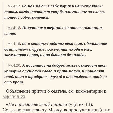
.
но не имеют в себе корня и непостоянны;
Мк.4:17
потом, когда настанет скорбь или гонение за слово,
тотчас соблазняются.
.
Посеянное в тернии означает слышащих
Мк.4:18
слово,
.
но в которых заботы века сего, обольщение
Мк.4:19
богатством и другие пожелания, входя в них,
заглушают слово, и оно бывает без плода.
.
А посеянное на доброй земле означает тех,
Мк.4:20
которые слушают слово и принимают, и приносят
плод, один в тридцать, другой в шестьдесят, иной во
сто крат.
Объяснение притчи о сеятеле, см. комментарии к
.
Мф.13:18–23
«Не понимаете этой притчи?»
(стих 13).
Согласно евангелисту Марку, вопрос учеников (стих