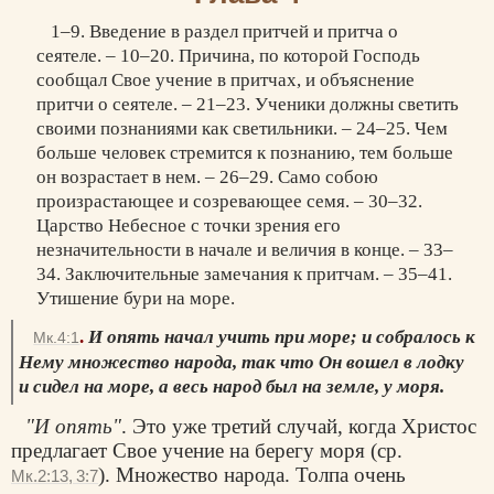
1–9. Введение в раздел притчей и притча о
сеятеле. – 10–20. Причина, по которой Господь
сообщал Свое учение в притчах, и объяснение
притчи о сеятеле. – 21–23. Ученики должны светить
своими познаниями как светильники. – 24–25. Чем
больше человек стремится к познанию, тем больше
он возрастает в нем. – 26–29. Само собою
произрастающее и созревающее семя. – 30–32.
Царство Небесное с точки зрения его
незначительности в начале и величия в конце. – 33–
34. Заключительные замечания к притчам. – 35–41.
Утишение бури на море.
.
И опять начал учить при море; и собралось к
Мк.4:1
Нему множество народа, так что Он вошел в лодку
и сидел на море, а весь народ был на земле, у моря.
"И опять"
. Это уже третий случай, когда Христос
предлагает Свое учение на берегу моря (ср.
). Множество народа. Толпа очень
Мк.2:13, 3:7