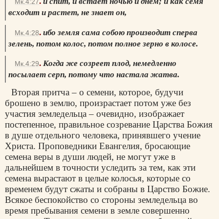
.
и спит, и встает ночью и днем; и как семя
Мк.4:27
всходит и растет, не знает он,
.
ибо земля сама собою производит сперва
Мк.4:28
зелень, потом колос, потом полное зерно в колосе.
.
Когда же созреет плод, немедленно
Мк.4:29
посылает серп, потому что настала жатва.
Вторая притча – о семени, которое, будучи
брошено в землю, произрастает потом уже без
участия земледельца – очевидно, изображает
постепенное, правильное созревание Царства Божия
в душе отдельного человека, принявшего учение
Христа. Проповедники Евангелия, бросающие
семена веры в души людей, не могут уже в
дальнейшем в точности уследить за тем, как эти
семена вырастают в целые колосья, которые со
временем будут сжаты и собраны в Царство Божие.
Всякое беспокойство со стороны земледельца во
время пребывания семени в земле совершенно