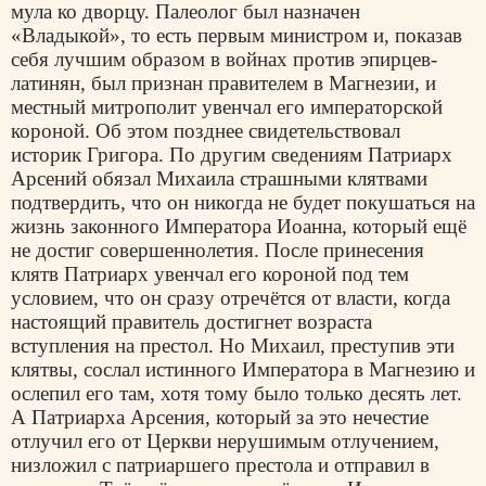
мула ко дворцу. Палеолог был назначен
«Владыкой», то есть первым министром и, показав
себя лучшим образом в войнах против эпирцев-
латинян, был признан правителем в Магнезии, и
местный митрополит увенчал его императорской
короной. Об этом позднее свидетельствовал
историк Григора. По другим сведениям Патриарх
Арсений обязал Михаила страшными клятвами
подтвердить, что он никогда не будет покушаться на
жизнь законного Императора Иоанна, который ещё
не достиг совершеннолетия. После принесения
клятв Патриарх увенчал его короной под тем
условием, что он сразу отречётся от власти, когда
настоящий правитель достигнет возраста
вступления на престол. Но Михаил, преступив эти
клятвы, сослал истинного Императора в Магнезию и
ослепил его там, хотя тому было только десять лет.
А Патриарха Арсения, который за это нечестие
отлучил его от Церкви нерушимым отлучением,
низложил с патриаршего престола и отправил в