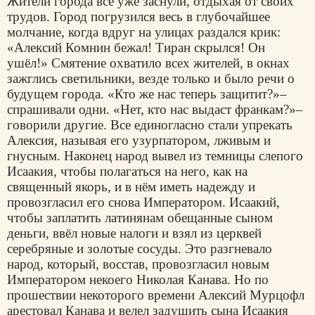
Жители города все уже заснули, отдыхая от своих
трудов. Город погрузился весь в глубочайшее
молчание, когда вдруг на улицах раздался крик:
«Алексий Комнин бежал! Тиран скрылся! Он
ушёл!» Смятение охватило всех жителей, в окнах
зажглись светильники, везде только и было речи о
будущем города. «Кто же нас теперь защитит?»–
спрашивали одни. «Нет, кто нас выдаст франкам?»–
говорили другие. Все единогласно стали упрекать
Алексия, называя его узурпатором, лживым и
гнусным. Наконец народ вывел из темницы слепого
Исаакия, чтобы полагаться на него, как на
священный якорь, и в нём иметь надежду и
провозгласил его снова Императором. Исаакий,
чтобы заплатить латинянам обещанные сыном
деньги, ввёл новые налоги и взял из церквей
серебряные и золотые сосуды. Это разгневало
народ, который, восстав, провозгласил новым
Императором некоего Николая Канава. Но по
прошествии некоторого времени Алексий Мурцофл
арестовал Канава и велел задушить сына Исаакия