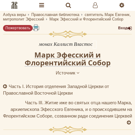
Азбука веры
Православная библиотека
святитель Марк Евгеник,
Разделы портала «Азбука веры»
митрополит Эфесский
Марк Эфесский и Флорентийский Собор
Пожертвовать
Вход
Главная
Гид
монах Каллист Властос
Марк Эфесский и
Библиотеки
Флорентийский Собор
Календарь
Источник
Молитва
Часть I. История отделения Западной Церкви от
Православной Восточной Церкви
Медиа
Часть III. Житие иже во святых отца нашего Марка,
Проверь себя
архиепископа Эфесского Евгеника, и о происходившем на
Флорентийском Соборе, созванном ради соединения Церквей
Тематическое
Семья и здоровье