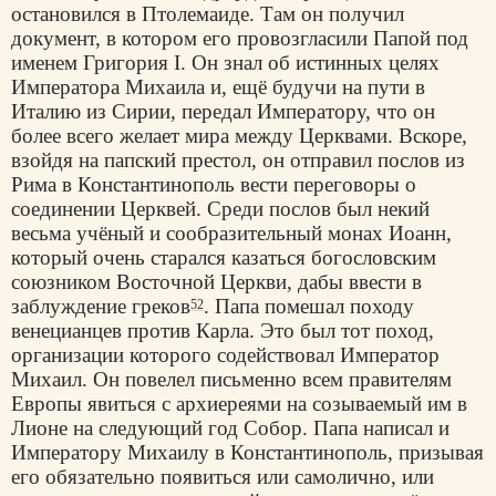
остановился в Птолемаиде. Там он получил
документ, в котором его провозгласили Папой под
именем Григория I. Он знал об истинных целях
Императора Михаила и, ещё будучи на пути в
Италию из Сирии, передал Императору, что он
более всего желает мира между Церквами. Вскоре,
взойдя на папский престол, он отправил послов из
Рима в Константинополь вести переговоры о
соединении Церквей. Среди послов был некий
весьма учёный и сообразительный монах Иоанн,
который очень старался казаться богословским
союзником Восточной Церкви, дабы ввести в
заблуждение греков
. Папа помешал походу
52
венецианцев против Карла. Это был тот поход,
организации которого содействовал Император
Михаил. Он повелел письменно всем правителям
Европы явиться с архиереями на созываемый им в
Лионе на следующий год Собор. Папа написал и
Императору Михаилу в Константинополь, призывая
его обязательно появиться или самолично, или