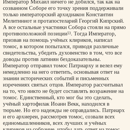
Император Михаил ничего не добился, так как на
созванном Соборе его точку зрения поддерживали
только императорский архидиакон Константин
Мелитиниот и протапостеларий Георгий Кипрский.
А все остальные участники Собора стояли на прямо
противоположной позиции
. Тогда Император,
53
призвав на помощь учёных клириков, написал
томос, в котором попытался, приводя различные
свидетельства, убедить духовенство в том, что все
доводы против латинян бездоказательны.
Император отправил томос Патриарху и велел ему
немедленно на него ответить, основывая ответ на
знании исторических событий и письменных
изречениях святых отцов. Император рассчитывал
на то, что никто не будет составлять возражение на
томос. Единственный, кто мог бы это сделать,
учёный хартофилак Иоанн Векк, находился в
тюрьме. Но его надежды не оправдались. Патриарх
и его архиереи, рассмотрев томос, созвали всех
единомышленников, всех лучших и учёных
клириков на собрание, чтобы дать ответ на томос