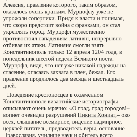
Алексия, правление которого, таким образом,
оказалось очень кратким. Мурцофлу уже не
угрожали соперники. Придя к власти и понимая,
что скоро предстоит война с франками, он стал
укреплять город. Мурцофл мужественно
противостоял нападениям латинян, непрерывно
отбивая их атаки. Латиняне смогли взять
Константинополь только 12 апpeля 1204 года, в
понедельник шестой недели Великого поста.
Мурцофл, видя, что нет уже никакой надежды на
спасение, опасаясь захвата в плен, бежал. Его
правление продлилось два месяца и шестнадцать
дней.
Поведение крестоносцев в охваченном
Константинополе византийские историографы
описывают очень мрачно: «О град, град городов!–
вопиет очевидец разрушений
Никита Хониат
,– око
всех, слышание всемирное, видение надмирное,
церквей питатель, предводитель веры, основание
Православия, училище наук и обитель всего