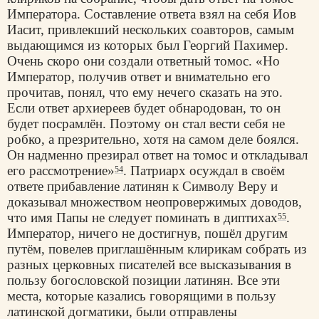
Императора. Составление ответа взял на себя Иов
Иасит, привлекший нескольких соавторов, самым
выдающимся из которых был Георгий Пахимер.
Очень скоро они создали ответный томос. «Но
Император, получив ответ и внимательно его
прочитав, понял, что ему нечего сказать на это.
Если ответ архиереев будет обнародован, то он
будет посрамлён. Поэтому он стал вести себя не
робко, а презрительно, хотя на самом деле боялся.
Он надменно презирал ответ на томос и откладывал
его рассмотрение»
. Патриарх осуждал в своём
54
ответе прибавление латинян к Символу Веру и
доказывал множеством неопровержимых доводов,
что имя Папы не следует поминать в диптихах
.
55
Император, ничего не достигнув, пошёл другим
путём, повелев приглашённым клирикам собрать из
разных церковных писателей все высказывания в
пользу богословской позиции латинян. Все эти
места, которые казались говорящими в пользу
латинской догматики, были отправлены