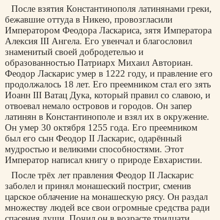
После взятия Константинополя латинянами греки,
бежавшие оттуда в Никею, провозгласили
Императором Феодора Ласкариса, зятя Императора
Алексия III Ангела. Его увенчал и благословил
знаменитый своей добродетелью и
образованностью Патриарх Михаил Авториан.
Феодор Ласкарис умер в 1222 году, и правление его
продолжалось 18 лет. Его преемником стал его зять
Иоанн III Ватац Дука, который правил со славою, и
отвоевал немало островов и городов. Он запер
латинян в Константинополе и взял их в окружение.
Он умер 30 октября 1255 года. Его преемником
был его сын Феодор II Ласкарис, одарённый
мудростью и великими способностями. Этот
Император написал книгу о природе Евхаристии.
После трёх лет правления Феодор II Ласкарис
заболел и принял монашеский постриг, сменив
царское облачение на монашескую рясу. Он раздал
множеству людей все свои огромные средства ради
спасения души. Почил он в возрасте тридцати