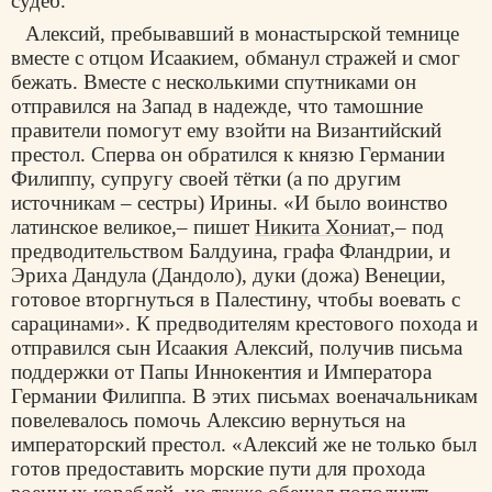
судеб.
Алексий, пребывавший в монастырской темнице
вместе с отцом Исаакием, обманул стражей и смог
бежать. Вместе с несколькими спутниками он
отправился на Запад в надежде, что тамошние
правители помогут ему взойти на Византийский
престол. Сперва он обратился к князю Германии
Филиппу, супругу своей тётки (а по другим
источникам – сестры) Ирины. «И было воинство
латинское великое,– пишет
Никита Хониат
,– под
предводительством Балдуина, графа Фландрии, и
Эриха Дандула (Дандоло), дуки (дожа) Венеции,
готовое вторгнуться в Палестину, чтобы воевать с
сарацинами». К предводителям крестового похода и
отправился сын Исаакия Алексий, получив письма
поддержки от Папы Иннокентия и Императора
Германии Филиппа. В этих письмах военачальникам
повелевалось помочь Алексию вернуться на
императорский престол. «Алексий же не только был
готов предоставить морские пути для прохода