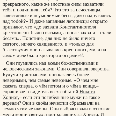
прекрасного, какие же злостные силы захватили
тебя и подчинили тебя? Что это за нечестивцы,
завистливые и неумолимые бесы, дико надругались
над тобой?» И даже западные летописцы открыто
признают, что «до захвата Константинополя
крестоносцы были святыми, а после захвата – стали
бесами». Поистине, для них не было ничего
святого, ничего священного, и «только для
благозвучия они назывались крестоносцами, а на
самом деле были кресторазносцами»
.
47
Они глумились над всеми божественными и
человеческими законами. Они совершали зверства.
Будучи христианами, они казались более
неверными, чем самые неверные. «О чём мне
сказать сперва, о чём потом и о чём в конце,–
спрашивает свидетель всех событий
Никита
Хониат
,– если эти погибельные мужи на такое
дерзали? Они в своём нечестии сбрасывали на
землю чтимые иконы. Они выбрасывали в отхожие
места мощи святых, пострадавших за Христа. И