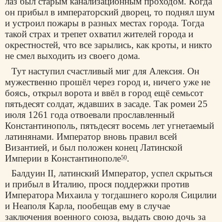
лаз был старым канализационным проходом. Когда
он прибыл в императорский дворец, то поднял шум
и устроил пожары в разных местах города. Тогда
такой страх и трепет охватил жителей города и
окрестностей, что все зарылись, как кроты, и никто
не смел выходить из своего дома.
Тут наступил счастливый миг для Алексия. Он
мужественно прошёл через город и, ничего уже не
боясь, открыл ворота и ввёл в город ещё семьсот
пятьдесят солдат, ждавших в засаде. Так ромеи 25
июля 1261 года отвоевали прославленный
Константинополь, пятьдесят восемь лет угнетаемый
латинянами. Император вновь правил всей
Византией, и был положен конец Латинской
Империи в Константинополе
.
50
Балдуин II, латинский Император, успел скрыться
и прибыл в Италию, прося поддержки против
Императора Михаила у тогдашнего короля Сицилии
и Неаполя Карла, пообещав ему в случае
заключения военного союза, выдать свою дочь за