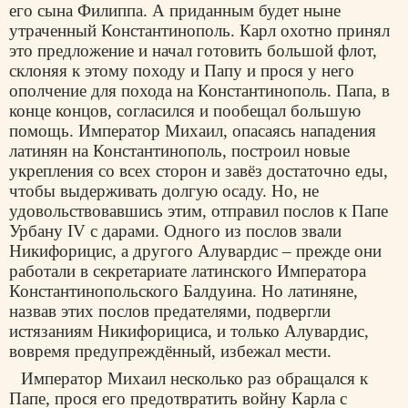
его сына Филиппа. А приданным будет ныне
утраченный Константинополь. Карл охотно принял
это предложение и начал готовить большой флот,
склоняя к этому походу и Папу и прося у него
ополчение для похода на Константинополь. Папа, в
конце концов, согласился и пообещал большую
помощь. Император Михаил, опасаясь нападения
латинян на Константинополь, построил новые
укрепления со всех сторон и завёз достаточно еды,
чтобы выдерживать долгую осаду. Но, не
удовольствовавшись этим, отправил послов к Папе
Урбану IV с дарами. Одного из послов звали
Никифорицис, а другого Алувардис – прежде они
работали в секретариате латинского Императора
Константинопольского Балдуина. Но латиняне,
назвав этих послов предателями, подвергли
истязаниям Никифорициса, и только Алувардис,
вовремя предупреждённый, избежал мести.
Император Михаил несколько раз обращался к
Папе, прося его предотвратить войну Карла с