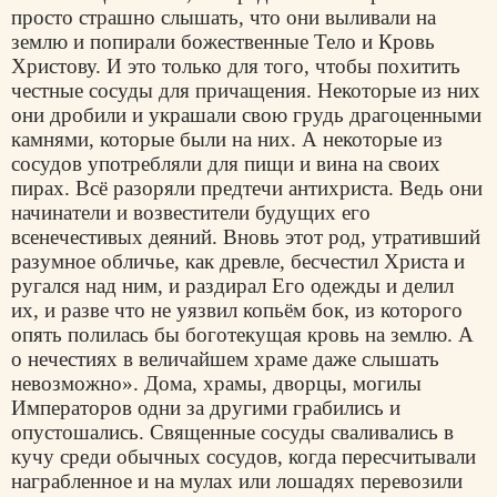
просто страшно слышать, что они выливали на
землю и попирали божественные Тело и Кровь
Христову. И это только для того, чтобы похитить
честные сосуды для причащения. Некоторые из них
они дробили и украшали свою грудь драгоценными
камнями, которые были на них. А некоторые из
сосудов употребляли для пищи и вина на своих
пирах. Всё разоряли предтечи антихриста. Ведь они
начинатели и возвестители будущих его
всенечестивых деяний. Вновь этот род, утративший
paзумное обличье, как древле, бесчестил Христа и
ругался над ним, и раздирал Его одежды и делил
их, и разве что не уязвил копьём бок, из которого
опять полилась бы боготекущая кровь на землю. А
о нечестиях в величайшем храме даже слышать
невозможно». Дома, храмы, дворцы, могилы
Императоров одни за другими грабились и
опустошались. Священные сосуды сваливались в
кучу среди обычных сосудов, когда пересчитывали
награбленное и на мулах или лошадях перевозили