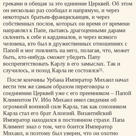
греками и обещая за это единение Церквей. Об этом
он несколько раз сообщал и напрямую, и через
некоторых братьев-францисканцев, и через
собственных послов, которых он время от времени
направлял к Папе, пытаясь драгоценными дарами
склонить к себе и кардиналов, и через всякого
человека, кто был в дружественных отношениях с
Папой и мог повлиять на него, полагая, что, может
быть, кто-нибудь сможет убедить Папу
воспрепятствовать Карлу в его замыслах. Так и
случилось, и поход Карла не состоялся
.
51
После кончины Урбана Император Михаил начал
вести тем же самым образом переговоры о
соединении Церквей уже с его преемником – Папой
Климентом IV. Ибо Михаил имел сведения об
огромной военной силе Карла, так как союзником
Карла стал его брат Алоизий. Византийский
Император находился в постоянном страхе. Папа
Климент знал о том, чего боится Император
Михаил, и поэтому был уверен, что он охотно