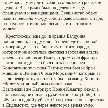
стремилось утвердить себя на обломках греческой
Церкви. Все храмы были поделены между
французами и венецианцами. Священство обеих
наций поделило между собой православные алтари,
и по Константинополю неслось эхо латинских
молитв.
Крестоносцы ещё до избрания Балдуина
постановили, что духовный предводитель новой
Империи должен избираться из того народа,
которому не досталась светская верховная власть.
Следовательно, если Императором стал француз,
Патриархом должен был стать венецианец.
Константинопольским Патриархом был избран
живший в Венеции Фома Морозини
, который за
49
свою невероятную полноту был назван у Хониата
«более упитанный, чем свинья в канаве».
Вселенский же Патриарх Иоанн Каматир бежал в
час захвата, не попав в руки латинских убийц, без
обуви и в одной рубахе. Он верхом на осле приехал
в Дидимотих, где через некоторое время умер.