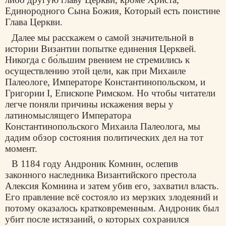
Единородного Сына Божия, Который есть поистине
Глава Церкви.
Далее мы расскажем о самой значительной в
истории Византии попытке единения Церквей.
Никогда с бо́льшим рвением не стремились к
осуществлению этой цели, как при Михаиле
Палеологе, Императоре Константинопольском, и
Григории I, Епископе Римском. Но чтобы читатели
легче поняли причины искажения веры у
латиномыслящего Императора
Константинопольского Михаила Палеолога, мы
дадим обзор состояния политических дел на тот
момент.
В 1184 году Андроник Комнин, ослепив
законного наследника Византийского престола
Алексия Комнина и затем убив его, захватил власть.
Его правление всё состояло из мерзких злодеяний и
потому оказалось кратковременным. Андроник был
убит после истязаний, о которых сохранился