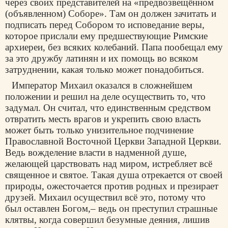
через своих представителей на «предвозвещённом
(объявленном) Соборе». Там он должен зачитать и
подписать перед Собором то исповедание веры,
которое прислали ему предшествующие Римские
архиереи, без всяких колебаний. Папа пообещал ему
за это дружбу латинян и их помощь во всяком
затруднении, какая только может понадобиться.
Император Михаил оказался в сложнейшем
положении и решил на деле осуществить то, что
задумал. Он считал, что единственным средством
отвратить месть врагов и укрепить свою власть
может быть только унизительное подчинение
Православной Восточной Церкви Западной Церкви.
Ведь вожделение власти в надменной душе,
желающей царствовать над миром, истребляет всё
священное и святое. Такая душа отрекается от своей
природы, ожесточается против родных и презирает
друзей. Михаил осуществил всё это, потому что
был оставлен Богом,– ведь он преступил страшные
клятвы, когда совершил безумные деяния, лишив