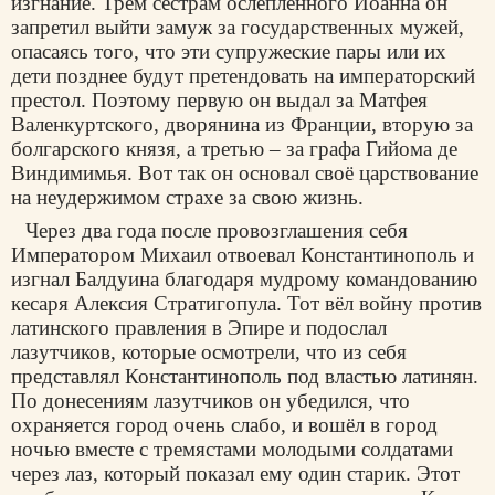
изгнание. Трём сёстрам ослеплённого Иоанна он
запретил выйти замуж за государственных мужей,
опасаясь того, что эти супружеские пары или их
дети позднее будут претендовать на императорский
престол. Поэтому первую он выдал за Матфея
Валенкуртского, дворянина из Франции, вторую за
болгарского князя, а третью – за графа Гийома де
Виндимимья. Вот так он основал своё царствование
на неудержимом страхе за свою жизнь.
Через два года после провозглашения себя
Императором Михаил отвоевал Константинополь и
изгнал Балдуина благодаря мудрому командованию
кесаря Алексия Стратигопула. Тот вёл войну против
латинского правления в Эпире и подослал
лазутчиков, которые осмотрели, что из себя
представлял Константинополь под властью латинян.
По донесениям лазутчиков он убедился, что
охраняется город очень слабо, и вошёл в город
ночью вместе с тремястами молодыми солдатами
через лаз, который показал ему один старик. Этот