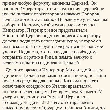
примет любую формулу единения Церквей. Он
написал Императору, что для единения Церквей не
нужно никаких переговоров и никаких Соборов,
ведь все догматы Западной Церкви уже утверждены
соборно. Поэтому, чтобы единение состоялось,
Император, Патриарх и все представители
Восточной Церкви, подчиняющиеся Императору,
должны подписать исповедание веры, которое он
им посылает. В нём будет содержаться всё папское
учение. Подписав, это исповедание необходимо
отправить обратно в Рим, в память вечную о
великом событии соединения Церквей.
До этого времени Император Михаил добивался
единения Церквей словами и обещаниями, но тайно
посылал средства для войны с Карлом и для его
ослабления соседним по Италии правителям,
особенно венецианцам. Тем временем Климент IV
умер и предстоятелем Римской Церкви стал
Теобальд. Когда в 1272 году он отправился в
Палестину вместе с Эдуардом, принцем Англии, то