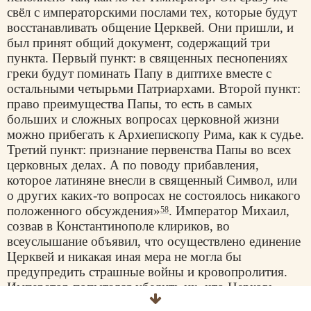
свёл с императорскими послами тех, которые будут
восстанавливать общение Церквей. Они пришли, и
был принят общий документ, содержащий три
пункта. Первый пункт: в священных песнопениях
греки будут поминать Папу в диптихе вместе с
остальными четырьми Патриархами. Второй пункт:
право преимущества Папы, то есть в самых
больших и сложных вопросах церковной жизни
можно прибегать к Архиепископу Рима, как к судье.
Третий пункт: признание первенства Папы во всех
церковных делах. А по поводу прибавления,
которое латиняне внесли в священный Символ, или
о других каких-то вопросах не состоялось никакого
положенного обсуждения»
. Император Михаил,
58
созвав в Константинополе клириков, во
всеуслышание объявил, что осуществлено единение
Церквей и никакая иная мера не могла бы
предупредить страшные войны и кровопролития.
Император попытался убедить их, что
Церковь
осталась, как и прежде, неприкосновенной, ибо ни