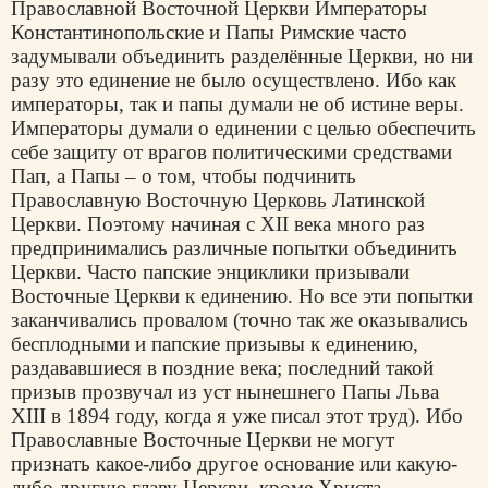
Православной Восточной Церкви Императоры
Константинопольские и Папы Римские часто
задумывали объединить разделённые Церкви, но ни
разу это единение не было осуществлено. Ибо как
императоры, так и папы думали не об истине веры.
Императоры думали о единении с целью обеспечить
себе защиту от врагов политическими средствами
Пап, а Папы – о том, чтобы подчинить
Православную Восточную
Церковь
Латинской
Церкви. Поэтому начиная с XII века много раз
предпринимались различные попытки объединить
Церкви. Часто папские энциклики призывали
Восточные Церкви к единению. Но все эти попытки
заканчивались провалом (точно так же оказывались
бесплодными и папские призывы к единению,
раздававшиеся в поздние века; последний такой
призыв прозвучал из уст нынешнего Папы Льва
XIII в 1894 году, когда я уже писал этот труд). Ибо
Православные Восточные Церкви не могут
признать какое-либо другое основание или какую-
либо другую главу Церкви, кроме Христа,