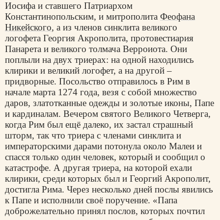
Иосифа и ставшего Патриархом
Константинопольским, и митрополита
Феофана
Никейского
, а из членов синклита великого
логофета Георгия Акрополита, протовестиария
Панарета и великого толмача Верроиота. Они
поплыли на двух триерах: на одной находились
клирики и великий логофет, а на другой –
придворные. Посольство отправилось в Рим в
начале марта 1274 года, везя с собой множество
даров, златотканные одежды и золотые иконы, Папе
и кардиналам. Вечером святого Великого Четверга,
когда Рим был ещё далеко, их застал страшный
шторм, так что триера с членами синклита и
императорскими дарами потонула около Малеи и
спасся только один человек, который и сообщил о
катастрофе. А другая триера, на которой ехали
клирики, среди которых был и Георгий Акрополит,
достигла Рима. Через несколько дней послы явились
к Папе и исполнили своё поручение. «Папа
доброжелательно принял послов, которых почтил