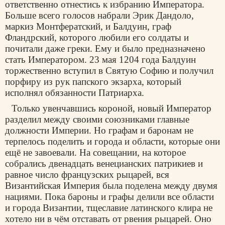
ответственно отнестись к избранию Императора.
Больше всего голосов набрали Эрик Дандоло,
маркиз Монтфератский, и Балдуин, граф
Фландрский, которого любили его солдаты и
почитали даже греки. Ему и было предназначено
стать Императором. 23 мая 1204 года Балдуин
торжественно вступил в Святую Софию и получил
порфиру из рук папского экзарха, который
исполнял обязанности Патриарха.
Только увенчавшись короной, новый Император
разделил между своими союзниками главные
должности Империи. Но графам и баронам не
терпелось поделить и города и области, которые они
ещё не завоевали. На совещании, на которое
собрались двенадцать венецианских патрикиев и
равное число французских рыцарей, вся
Византийская Империя была поделена между двумя
нациями. Пока бароны и графы делили все области
и города Византии, тщеславие латинского клира не
хотело ни в чём отставать от рвения рыцарей. Оно