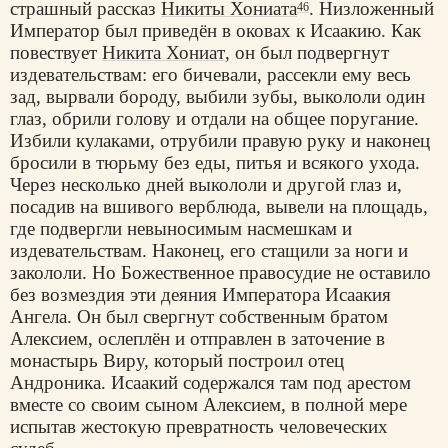
страшный рассказ
Никиты Хониата
. Низложенный
46
Император был приведён в оковах к Исаакию. Как
повествует
Никита Хониат
, он был подвергнут
издевательствам: его бичевали, рассекли ему весь
зад, вырвали бороду, выбили зубы, выкололи один
глаз, обрили голову и отдали на общее поругание.
Избили кулаками, отрубили правую руку и наконец
бросили в тюрьму без еды, питья и всякого ухода.
Через несколько дней выкололи и другой глаз и,
посадив на вшивого верблюда, вывели на площадь,
где подвергли невыносимым насмешкам и
издевательствам. Наконец, его стащили за ноги и
закололи. Но Божественное правосудие не оставило
без возмездия эти деяния Императора Исаакия
Ангела. Он был свергнут собственным братом
Алексием, ослеплён и отправлен в заточение в
монастырь Виру, который построил отец
Андроника. Исаакий содержался там под арестом
вместе со своим сыном Алексием, в полной мере
испытав жестокую превратность человеческих