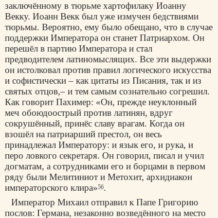
заключённому в тюрьме хартофилаку Иоанну
Векку. Иоанн Векк был уже измучен бедствиями
тюрьмы. Вероятно, ему было обещано, что в случае
поддержки Императора он станет Патриархом. Он
перешёл в партию Императора и стал
предводителем латиномыслящих. Все эти выдержки
он истолковал против правил логического искусства
и софистически – как цитаты из Писания, так и из
святых отцов,– и тем самым сознательно согрешил.
Как говорит Пахимер: «Он, прежде неуклонный
меч обоюдоострый против латинян, вдруг
сокрушённый, принёс славу врагам. Когда он
взошёл на патриарший престол, он весь
принадлежал Императору: и язык его, и рука, и
перо ловкого секретаря. Он говорил, писал и учил
догматам, а сотрудниками его и борцами в первом
ряду были Мелитиниот и Метохит, архидиакон
императорского клира»
.
56
Император Михаил отправил к Папе Григорию
послов: Германа, незаконно возведённого на место