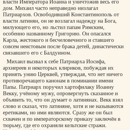
власти Императора Иоанна и уничтожив весь его
дом. Михаил часто неправедно низлагал
Патриархов. Освободивший Константинополь от
власти латинян, он не возлагал надежду на Бога,
милующего его, но льстил папам Римским,
особенно названному Григорию. Он опасался
Карла, жестокого и бесчеловечного и ставшего
совсем неистовым после брака детей, династически
связавшего его с Балдуином.
Михаил вызвал к себе Патриарха Иосифа,
архиереев и некоторых клириков, побуждая их
принять унию Церквей, утверждая, что нет ничего
противоречащего канонам в поминании имени
Папы. Патриарх поручил хартофилаку Иоанну
Векку, учёному мужу, опровергнуть сказанное и
объявить то, что он думает о латинянах. Векк взял
слово и сказал, что латиняне, хотя и не называются
еретиками, но ими являются. Сразу же он был
схвачен и по императорскому приказу заключён в
тюрьму, где его охраняли кельтские стражи.