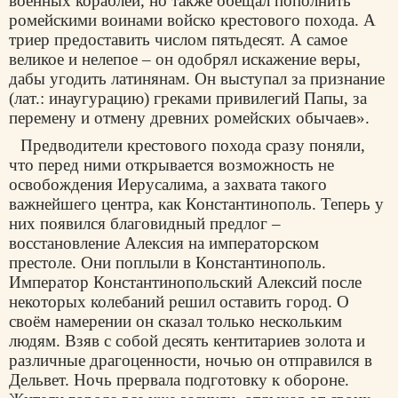
военных кораблей, но также обещал пополнить
ромейскими воинами войско крестового похода. А
триер предоставить числом пятьдесят. А самое
великое и нелепое – он одобрял искажение веры,
дабы угодить латинянам. Он выступал за признание
(лат.: инаугурацию) греками привилегий Папы, за
перемену и отмену древних ромейских обычаев».
Предводители крестового похода сразу поняли,
что перед ними открывается возможность не
освобождения Иерусалима, а захвата такого
важнейшего центра, как Константинополь. Теперь у
них появился благовидный предлог –
восстановление Алексия на императорском
престоле. Они поплыли в Константинополь.
Император Константинопольский Алексий после
некоторых колебаний решил оставить город. О
своём намерении он сказал только нескольким
людям. Взяв с собой десять кентитариев золота и
различные драгоценности, ночью он отправился в
Дельвет. Ночь прервала подготовку к обороне.