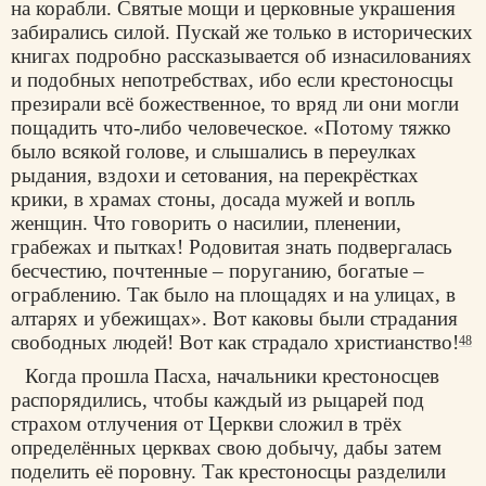
на корабли. Святые мощи и церковные украшения
забирались силой. Пускай же только в исторических
книгах подробно рассказывается об изнасилованиях
и подобных непотребствах, ибо если крестоносцы
презирали всё божественное, то вряд ли они могли
пощадить что-либо человеческое. «Потому тяжко
было всякой голове, и слышались в переулках
рыдания, вздохи и сетования, на перекрёстках
крики, в храмах стоны, досада мужей и вопль
женщин. Что говорить о насилии, пленении,
грабежах и пытках! Родовитая знать подвергалась
бесчестию, почтенные – поруганию, богатые –
ограблению. Так было на площадях и на улицах, в
алтарях и убежищах». Вот каковы были страдания
свободных людей! Вот как страдало христианство!
48
Когда прошла Пасха, начальники крестоносцев
распорядились, чтобы каждый из рыцарей под
страхом отлучения от Церкви сложил в трёх
определённых церквах свою добычу, дабы затем
поделить её поровну. Так крестоносцы разделили