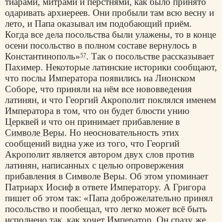
тиарами, митрами и перстнями, как было принято
одаривать архиереев. Они пробыли там всю весну и
лето, и Папа оказывал им подобающий приём.
Когда все дела посольства были улажены, то в конце
осени посольство в полном составе вернулось в
Константинополь»
. Так о посольстве рассказывает
57
Пахимер. Некоторые латинские историки сообщают,
что послы Императора появились на Лионском
Соборе, что приняли на нём все нововведения
латинян, и что Георгий Акрополит поклялся именем
Императора в том, что он будет блюсти унию
Церквей и что он принимает прибавление в
Символе Веры
. Но неосновательность этих
сообщений видна уже из того, что Георгий
Акрополит является автором двух слов против
латинян, написанных с целью опровержения
прибавления в Символе Веры. Об этом упоминает
Патриарх Иосиф в ответе Императору. А Григора
пишет об этом так: «Папа доброжелательно принял
посольство и пообещал, что легко может всё быть
исполнено так, как хочет Император. Он сразу же