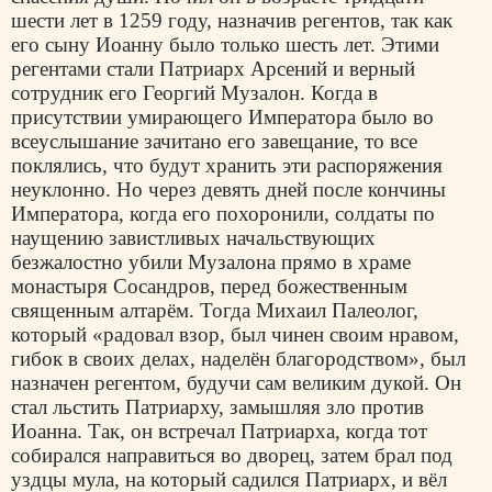
шести лет в 1259 году, назначив регентов, так как
его сыну Иоанну было только шесть лет. Этими
регентами стали Патриарх Арсений и верный
сотрудник его Георгий Музалон. Когда в
присутствии умирающего Императора было во
всеуслышание зачитано его завещание, то все
поклялись, что будут хранить эти распоряжения
неуклонно. Но через девять дней после кончины
Императора, когда его похоронили, солдаты по
наущению завистливых начальствующих
безжалостно убили Музалона прямо в храме
монастыря Сосандров, перед божественным
священным алтарём. Тогда Михаил Палеолог,
который «радовал взор, был чинен своим нравом,
гибок в своих делах, наделён благородством», был
назначен регентом, будучи сам великим дукой. Он
стал льстить Патриарху, замышляя зло против
Иоанна. Так, он встречал Патриарха, когда тот
собирался направиться во дворец, затем брал под
уздцы мула, на который садился Патриарх, и вёл