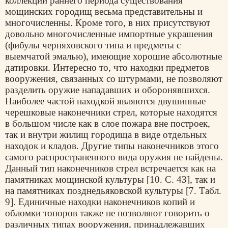
коллекции раннего периода существования
мощинских городищ весьма представительны и
многочисленны. Кроме того, в них присутствуют
довольно многочисленные импортные украшения
(фибулы черняховского типа и предметы с
выемчатой эмалью), имеющие хорошие абсолютные
датировки. Интересно то, что находки предметов
вооружения, связанных со штурмами, не позволяют
разделить оружие нападавших и оборонявшихся.
Наиболее частой находкой являются двушипные
черешковые наконечники стрел, которые находятся
в большом числе как в слое пожара вне построек,
так и внутри жилищ городища в виде отдельных
находок и кладов. Другие типы наконечников этого
самого распространенного вида оружия не найдены.
Данный тип наконечников стрел встречается как на
памятниках мощинской культуры [10. С. 43], так и
на памятниках позднедьяковской культуры [7. Табл.
9]. Единичные находки наконечников копий и
обломки топоров также не позволяют говорить о
различных типах вооружения, принадлежавших