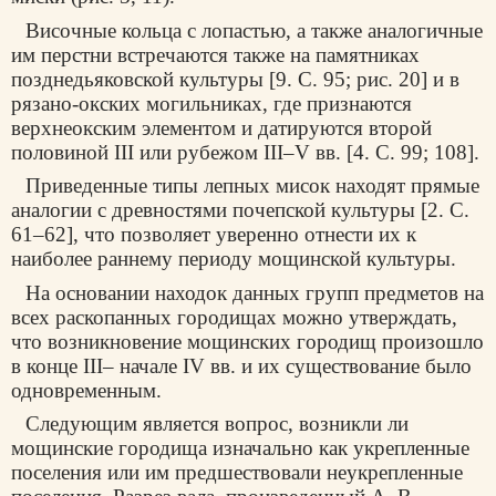
Височные кольца с лопастью, а также аналогичные
им перстни встречаются также на памятниках
позднедьяковской культуры [9. С. 95; рис. 20] и в
рязано-окских могильниках, где признаются
верхнеокским элементом и датируются второй
половиной III или рубежом
III–V вв. [4. С. 99; 108].
Приведенные типы лепных мисок находят прямые
аналогии с древностями почепской культуры [2. С.
61–62], что позволяет уверенно отнести их к
наиболее раннему периоду мощинской культуры.
На основании находок данных групп предметов на
всех раскопанных городищах можно утверждать,
что возникновение мощинских городищ произошло
в конце III– начале IV вв. и их существование было
одновременным.
Следующим является вопрос, возникли ли
мощинские городища изначально как укрепленные
поселения или им предшествовали неукрепленные