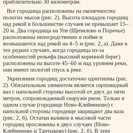
приблизительно 30 километрам.
Все городища расположены на оконечностях
пологих мысов (рис. 2). Высота площадок городищ
над рекой в большинстве случаев не превышает 15–
20 м. Два городища на Упе (Щепилово и Поречье)
расположены непосредственно в пойме и
возвышаются над рекой на 4–5 м (рис. 2, а). Даже в
тех редких случаях, когда городища из-за
особенностей рельефа (высокий коренной берег)
расположены на высоте 45–60 м над уровнем реки,
они имеют пологий спуск к реке.
Укрепления городищ достаточно однотипны (рис.
2). Обязательным элементом является серповидный
вал с напольной стороны высотой от двух до пяти
метров, сопровождаемый снаружи рвом. Только в
одном случае (городище Ново-Клейменово) с
напольной стороны городище защищают два вала
(рис. 2, б). Остатки валиков в мысовой части
городищ прослежены в двух случаях (Ново-
Клейменово и Таптыково) (рис. 2, б). В этих