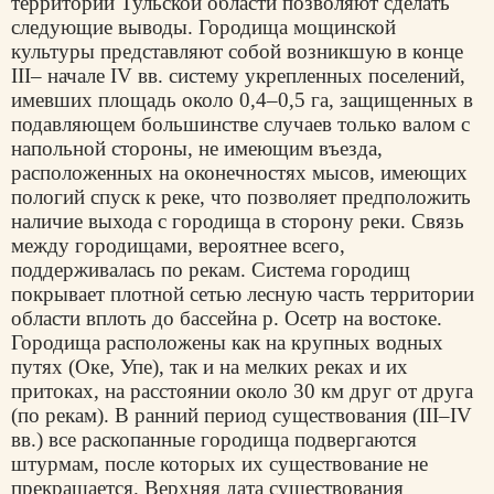
территории Тульской области позволяют сделать
следующие выводы. Городища мощинской
культуры представляют собой возникшую в конце
III– начале IV вв. систему укрепленных поселений,
имевших площадь около 0,4–0,5 га, защищенных в
подавляющем большинстве случаев только валом с
напольной стороны, не имеющим въезда,
расположенных на оконечностях мысов, имеющих
пологий спуск к реке, что позволяет предположить
наличие выхода с городища в сторону реки. Связь
между городищами, вероятнее всего,
поддерживалась по рекам. Система городищ
покрывает плотной сетью лесную часть территории
области вплоть до бассейна р. Осетр на востоке.
Городища расположены как на крупных водных
путях (Оке, Упе), так и на мелких реках и их
притоках, на расстоянии около 30 км друг от друга
(по рекам). В ранний период существования (III–IV
вв.) все раскопанные городища подвергаются
штурмам, после которых их существование не
прекращается. Верхняя дата существования