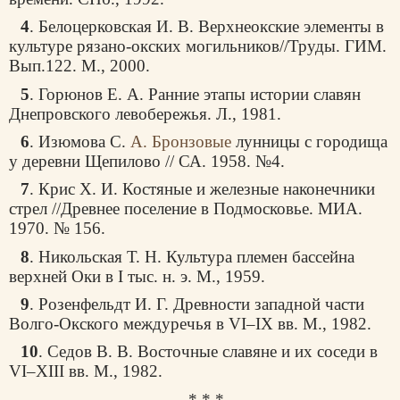
4
. Белоцерковская И. В. Верхнеокские элементы в
культуре рязано-окских могильников//Труды. ГИМ.
Вып.122. М., 2000.
5
. Горюнов Е. А. Ранние этапы истории славян
Днепровского левобережья. Л., 1981.
6
. Изюмова С.
А. Бронзовые
лунницы с городища
у деревни Щепилово // СА. 1958. №4.
7
. Крис X. И. Костяные и железные наконечники
стрел //Древнее поселение в Подмосковье. МИА.
1970. № 156.
8
. Никольская Т. Н. Культура племен бассейна
верхней Оки в I тыс. н. э. М., 1959.
9
. Розенфельдт И. Г. Древности западной части
Волго-Окского междуречья в VI–IX вв. М., 1982.
10
. Седов В. В. Восточные славяне и их соседи в
VI–XIII вв. М., 1982.
* * *