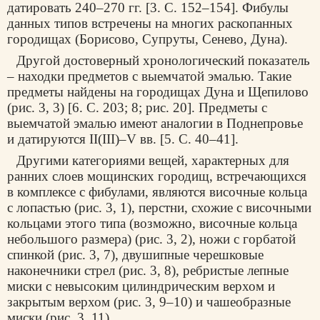
датировать 240–270 гг. [3. С. 152–154]. Фибулы
данных типов встречены на многих раскопанных
городищах (Борисово, Супруты, Сенево, Дуна).
Другой достоверный хронологический показатель
– находки предметов с выемчатой эмалью. Такие
предметы найдены на городищах Дуна и Щепилово
(рис. 3, 3) [6. С. 203; 8; рис. 20]. Предметы с
выемчатой эмалью имеют аналогии в Поднепровье
и датируются II(III)–V вв. [5. С. 40–41].
Другими категориями вещей, характерных для
ранних слоев мощинских городищ, встречающихся
в комплексе с фибулами, являются височные кольца
с лопастью (рис. 3, 1), перстни, схожие с височными
кольцами этого типа (возможно, височные кольца
небольшого размера) (рис. 3, 2), ножи с горбатой
спинкой (рис. 3, 7), двушипные черешковые
наконечники стрел (рис. 3, 8), ребристые лепные
миски с невысоким цилиндрическим верхом и
закрытым верхом (рис. 3, 9–10) и чашеобразные
миски (рис. 3, 11).