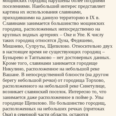
мощинских городищ нарушены более поздними
поселениями. Наибольший интерес представляет
картина их использования славянами,
приходившими на данную территорию в IX в.
Славянами занимается большинство мощинских
городищ, расположенных непосредственно на
крупных водных артериях – Оке и Упе. К числу
таких городищ относятся Дуна, Федяшево,
Мишнево, Супруты, Щепилово. Относительно двух
в настоящее время не существующих городищ –
Бунырево и Таптыково – нет достоверных данных.
Кроме того, славянами занимается городище
Никулино, расположенное на небольшой реке
Вашане. В непосредственной близости (на другом
берегу небольшой речки) от городища Торхово,
расположенного на небольшой реке Синетулице,
возникает славянский поселок. Интересно то, что
занимается даже расположенное в пойме р. Упы
городище Щепилово. Но большинство городищ,
расположенных на небольших речках (притоках
Оки) в северной части области, остаются