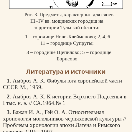
Рис. 3. Предметы, характерные для слоев
III–IV вв. мощинских городищ на
территории Тульской области:
1 – городище Ново-Клейменово; 2, 4, 6–
11 – городище Супругы;
3 – городище Щепилово; 5 – городище
Борисово
Литература и источники
1
. Амброз А. К. Фибулы юга европейской части
СССР. М., 1959.
2
. Амброз А. К. К истории Верхнего Подесенья в
I тыс. н. э. // СА.1964.№ 1
3
. Бажан И. А., Гей О. А. Относительная
хронология могильников черняховской культуры //
Проблемы хронологии эпохи Латена и Римского
времени. СПб., 1992.