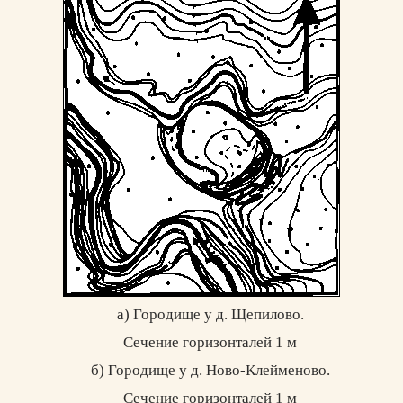
а) Городище у д. Щепилово.
Сечение горизонталей 1 м
б) Городище у д. Ново-Клейменово.
Сечение горизонталей 1 м