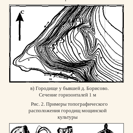
в) Городище у бывшей д. Борисово.
Сечение горизонталей 1 м
Рис. 2. Примеры топографического
расположения городищ мощинской
культуры