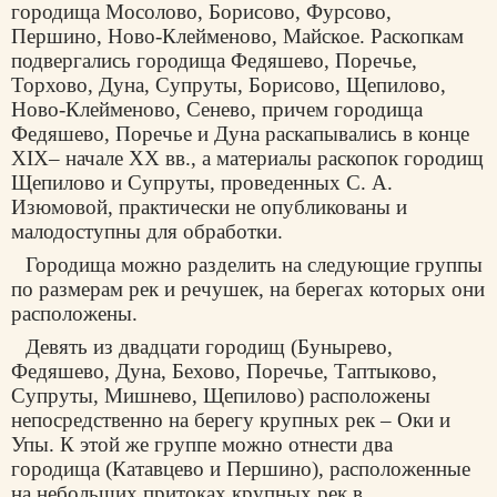
городища Мосолово, Борисово, Фурсово,
Першино, Ново-Клейменово, Майское. Раскопкам
подвергались городища Федяшево, Поречье,
Торхово, Дуна, Супруты, Борисово, Щепилово,
Ново-Клейменово, Сенево, причем городища
Федяшево, Поречье и Дуна раскапывались в конце
XIX– начале XX вв., а материалы раскопок городищ
Щепилово и Супруты, проведенных С. А.
Изюмовой, практически не опубликованы и
малодоступны для обработки.
Городища можно разделить на следующие группы
по размерам рек и речушек, на берегах которых они
расположены.
Девять из двадцати городищ (Бунырево,
Федяшево, Дуна, Бехово, Поречье, Таптыково,
Супруты, Мишнево, Щепилово) расположены
непосредственно на берегу крупных рек – Оки и
Упы. К этой же группе можно отнести два
городища (Катавцево и Першино), расположенные
на небольших притоках крупных рек в