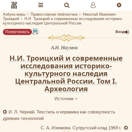
Азбука веры
Православная библиотека
Николай Иванович
Разделы портала «Азбука веры»
Троицкий
Н.И. Троицкий и современные исследования историко-
культурного наследия Центральной России
Главная
Пожертвовать
Вход
Гид
А.Н. Наумов
Библиотеки
Н.И. Троицкий и современные
исследования историко-
Календарь
культурного наследия
Центральной России. Том I.
Молитва
Археология
Медиа
Источник
Проверь себя
И. Л. Чернай. Текстиль и керамика как совокупность
Тематическое
древних технологий
Семья и здоровье
С. А. Изюмова. Супрутский клад 1969 г.