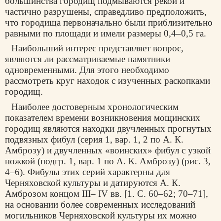
большинства городищ подмываются рекой и
частично разрушены, справедливо предположить,
что городища первоначально были приблизительно
равными по площади и имели размеры 0,4–0,5 га.
Наибольший интерес представляет вопрос,
являются ли рассматриваемые памятники
одновременными. Для этого необходимо
рассмотреть круг находок с изученных раскопками
городищ.
Наиболее достоверным хронологическим
показателем времени возникновения мощинских
городищ являются находки двучленных прогнутых
подвязных фибул (серия 1, вар. 1, 2 по А. К.
Амброзу) и двучленных «воинских» фибул с узкой
ножкой (подгр. 1, вар. 1 по А. К. Амброзу) (рис. 3,
4–6). Фибулы этих серий характерны для
Черняховской культуры и датируются А. К.
Амброзом концом III– IV вв. [1. С. 60–62; 70–71],
на основании более современных исследований
могильников Черняховской культуры их можно