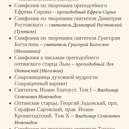
Симфония по творениям преподобного
Ефрема Сирина
–
преподобный Ефрем Сирин
Симфония по творениям святителя Димитрия
Ростовского
–
святитель Димитрий Ростовский
(Туптало)
Симфония по творениям святителя Григория
Богослова
–
святитель Григорий Богослов
(Назианзин)
Симфония к письмам преподобного
оптинского старца Льва
–
преподобный Лев
Оптинский (Наголкин)
Сокровищница духовной мудрости.
Сокращенный вариант
Святитель Иоанн Златоуст. Том I
–
Владимир
Семенович Новочадов
Оптинские старцы, Георгий Задонский, прп.
Серафим Саровский, прав. Иоанн
Кронштадтский. Том Х
–
Владимир Семенович
Новочадов
Симфония по творениям святителя Тихона