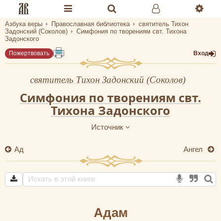
Азбука веры
Православная библиотека
святитель Тихон
Разделы портала «Азбука веры»
Задонский (Соколов)
Симфония по творениям свт. Тихона
Задонского
Главная
Пожертвовать
Вход
Гид
святитель Тихон Задонский (Соколов)
Библиотеки
Симфония по творениям свт.
Тихона Задонского
Календарь
Источник
Молитва
Ад
Ангел
Медиа
Проверь себя
Тематическое
Адам
Семья и здоровье