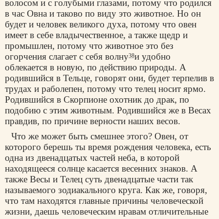
волосом и с голубыми глазами, потому что родился
в час Овна и таково по виду это животное. Но он
будет и человек великого духа, потому что овен
имеет в себе владычественное, а также щедр и
промышлен, потому что животное это без
огорчения слагает с себя волну
и удобно
38
облекается в новую, по действию природы. А
родившийся в Тельце, говорят они, будет терпелив в
трудах и раболепен, потому что телец носит ярмо.
Родившийся в Скорпионе охотник до драк, по
подобию с этим животным. Родившийся же в Весах
правдив, по причине верности наших весов.
Что же может быть смешнее этого? Овен, от
которого берешь ты время рождения человека, есть
одна из двенадцатых частей неба, в которой
находящееся солнце касается весенних знаков. А
также Весы и Телец суть двенадцатые части так
называемого зодиакального круга. Как же, говоря,
что там находятся главные причины человеческой
жизни, даешь человеческим нравам отличительные