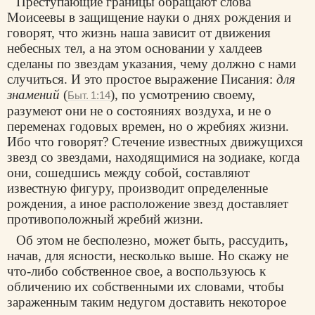
Преступающие границы обращают слова
Моисеевы в защищение науки о днях рождения и
говорят, что жизнь наша зависит от движения
небесных тел, а на этом основании у халдеев
сделаны по звездам указания, чему должно с нами
случиться. И это простое выражение Писания:
для
знамений
(
), по усмотрению своему,
Быт. 1:14
разумеют они не о состояниях воздуха, и не о
переменах годовых времен, но о жребиях жизни.
Ибо что говорят? Стечение известных движущихся
звезд со звездами, находящимися на зодиаке, когда
они, сошедшись между собой, составляют
известную фигуру, производит определенные
рождения, а иное расположение звезд доставляет
противоположный жребий жизни.
Об этом не бесполезно, может быть, рассудить,
начав, для ясности, несколько выше. Но скажу не
что-либо собственное свое, а воспользуюсь к
обличению их собственными их словами, чтобы
зараженным таким недугом доставить некоторое