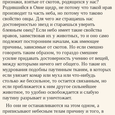
признаки, взятые от скотов, родящихся у нас?
Родившийся в Овне щедр, не потому что такой нрав
производит та часть неба, но потому что таково
свойство овцы. Для чего же стращаешь нас
достоверностью звезд и стараешься уверить
блеяньем овец? Если небо имеет такие свойства
нравов, заимствовав их у животных, то и оно само
подлежит посторонним началам, как имеющее
причины, зависимые от скотов. Но если смешно
говорить таким образом, то гораздо смешнее
усилие придавать достоверность учению от вещей,
между которыми ничего нет общего. Но такие их
мудрования подобны паутинным тканям, в которых
если увязает комар или муха или что-нибудь
столько же бессильное, то остается связанным, но
если приближается к ним другое сильнейшее
животное, то удобно освобождается и слабую
паутину разрывает и уничтожает.
Но они не останавливаются на этом одном, а
приписывают небесным телам причину и того, в