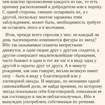
чем властно произволение каждого из нас, то есть
причину расположений к добродетели или к пороку.
С одной стороны, смешно оспаривать их, а с
другой, поскольку многие заражены этим
заблуждением, может быть, необходимость требует
не оставлять этого и в молчании.
Итак, прежде всего спросим у них: не каждый ли
день тысячекратно изменяются фигуры из звезд?
Ибо так называемые планеты непрестанно
движутся, и одни скорее друг с другом сходятся, а
другие совершают медлительнейшие обращения,
часто бывают в один и тот же час и в виду одна у
другой и скрыты друг от друга. А в минуту
рождения, как они говорят, весьма великую имеет
силу – быть в виду у благотворной или у
злотворной звезды. И нередко, по незнанию одной
самомалейшей доли, не найдя времени, по которому
звезда показывала себя благотворной, описывали ее
как состоящую в числе неблагополучных. Ибо я
вынужден употреблять собственные их речения.