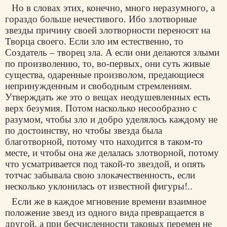
Но в словах этих, конечно, много неразумного, а
гораздо больше нечестивого. Ибо злотворные
звезды причину своей злотворности переносят на
Творца своего. Если зло им естественно, то
Создатель – творец зла. А если они делаются злыми
по произволению, то, во-первых, они суть живые
существа, одаренные произволом, предающиеся
непринужденным и свободным стремлениям.
Утверждать же это о вещах неодушевленных есть
верх безумия. Потом насколько несообразно с
разумом, чтобы зло и добро уделялось каждому не
по достоинству, но чтобы звезда была
благотворной, потому что находится в таком-то
месте, и чтобы она же делалась злотворной, потому
что усматривается под такой-то звездой, и опять
тотчас забывала свою злокачественность, если
несколько уклонилась от известной фигуры!..
Если же в каждое мгновение времени взаимное
положение звезд из одного вида превращается в
другой, а при бесчисленности таковых перемен не