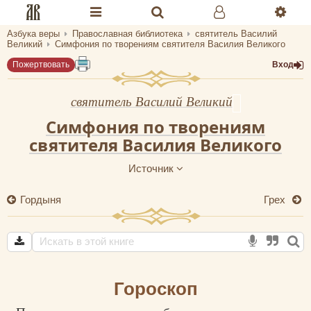
Азбука веры
Православная библиотека
святитель Василий
Разделы портала «Азбука веры»
Великий
Симфония по творениям святителя Василия Великого
Пожертвовать
Вход
Главная
Гид
святитель Василий Великий
Симфония по творениям
Библиотеки
святителя Василия Великого
Календарь
Источник
Молитва
Гордыня
Грех
Медиа
Проверь себя
Тематическое
Гороскоп
Семья и здоровье