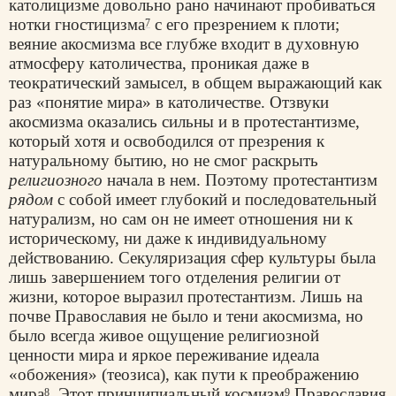
католицизме довольно рано начинают пробиваться
нотки гностицизма
с его презрением к плоти;
7
веяние акосмизма все глубже входит в духовную
атмосферу католичества, проникая даже в
теократический замысел, в общем выражающий как
раз «понятие мира» в католичестве. Отзвуки
акосмизма оказались сильны и в протестантизме,
который хотя и освободился от презрения к
натуральному бытию, но не смог раскрыть
религиозного
начала в нем. Поэтому протестантизм
рядом
с собой имеет глубокий и последовательный
натурализм, но сам он не имеет отношения ни к
историческому, ни даже к индивидуальному
действованию. Секуляризация сфер культуры была
лишь завершением того отделения религии от
жизни, которое выразил протестантизм. Лишь на
почве Православия не было и тени акосмизма, но
было всегда живое ощущение религиозной
ценности мира и яркое переживание идеала
«обожения» (теозиса), как пути к преображению
мира
. Этот принципиальный космизм
Православия
8
9