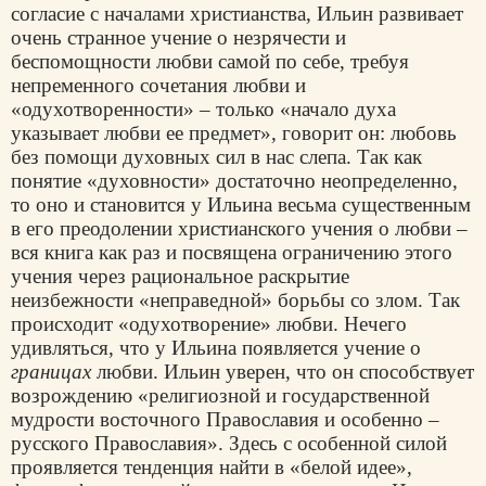
согласие с началами христианства, Ильин развивает
очень странное учение о незрячести и
беспомощности любви самой по себе, требуя
непременного сочетания любви и
«одухотворенности» – только «начало духа
указывает любви ее предмет», говорит он: любовь
без помощи духовных сил в нас слепа. Так как
понятие «духовности» достаточно неопределенно,
то оно и становится у Ильина весьма существенным
в его преодолении христианского учения о любви –
вся книга как раз и посвящена ограничению этого
учения через рациональное раскрытие
неизбежности «неправедной» борьбы со злом. Так
происходит «одухотворение» любви. Нечего
удивляться, что у Ильина появляется учение о
границах
любви. Ильин уверен, что он способствует
возрождению «религиозной и государственной
мудрости восточного Православия и особенно –
русского Православия». Здесь с особенной силой
проявляется тенденция найти в «белой идее»,