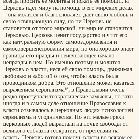
всегда просить ее молитвы и искать ее помощи. И
Церковь идет миру на помощь в его мирских делах
– она молится и благословляет, дает свою любовь и
свою освящающую силу, но ни Церковь не
становится от этого мирской, ни мир не становится
Церковью. Церковь ценит государство и чтит его
как натуральную форму самооздоровления и
самосовершенствования мира, но она хорошо знает
границы его правды и неисчезающее начало
неправды в нем. Но именно потому и молится
Церковь о власти, неся ей свою помощь, движимая
любовью и заботой о том, чтобы власть была
проводником добра. Это отношение может казаться
выражением сервилизма
; в Православии очень
16
редко проступали теократические замыслы, но зато
иногда и в самом деле отношение Православия к
власти отзывалось в церковных людях психологией
сервилизма и угодничества. Но эти малые грехи
церковных людей вырастали на почве свободы от
великого соблазна теократии, от претензии на
власть.
Церковь
готова помочь власти во всяком ее