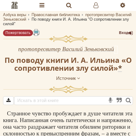
Азбука веры
Православная библиотека
протопресвитер Василий
Разделы портала «Азбука веры»
Зеньковский
По поводу книги И. А. Ильина "О сопротивлении злу
силой"
Главная
Пожертвовать
Вход
Гид
протопресвитер Василий Зеньковский
Библиотеки
По поводу книги И. А. Ильина «О
сопротивлении злу силой»
*
Календарь
Источник
Молитва
Медиа
Проверь себя
Странное чувство пробуждает в душе читателя эта
Тематическое
книга. Написанная очень патетически и напряженно,
она часто раздражает читателя обилием риторики и
Семья и здоровье
склонностью к превыспренним фразам, – а вместе с