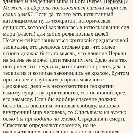
здешней и нездешней мира и Бога (через
Церковь
)?
Может ли
Церковь
пользоваться силами мира для
своих целей?
Если да, то это есть испытанный
католицизмом путь теократии, историческая
сущность которой заключалась в использовании сил
мира (власти) для своих религиозных целей.
Незачем сейчас заниматься критикой средневековой
теократии, это делалось столько раз, что яснее
ясного должна быть та мысль, что влияние Церкви
на жизнь не может идти таким путем. Дело не в тех
исторических неудачах, которыми сопровождалась
теократия и которые закончились ее крахом, бунтом
против нее и глубоким разрывом жизни с
Церковью; дело – в несоответствии теократии
самому существу христианства, его основной идее,
его замыслу. Если бы вообще спасение должно
было быть внешним, миновав свободу, миновав
внутренний мир человека, то
Спасителю не нужно
было бы приходить на землю.
Страдания и смерть
Спасителя определяют спасение, но не
насильственное, не внешне данное, а требующее