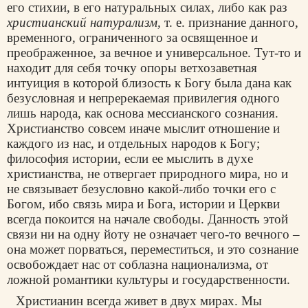
его стихии, в его натуральных силах, либо как раз
христианский натурализм,
т. е. признание данного,
временного, ограниченного за освященное и
преображенное, за вечное и универсальное. Тут-то и
находит для себя точку опоры ветхозаветная
интуиция в которой близость к Богу была дана как
безусловная и непререкаемая привилегия одного
лишь народа, как основа мессианского сознания.
Христианство совсем иначе мыслит отношение и
каждого из нас, и отдельных народов к Богу;
философия истории, если ее мыслить в духе
христианства, не отвергает природного мира, но и
не связывает безусловно какой-либо точки его с
Богом, ибо связь мира и Бога, истории и Церкви
всегда покоится на начале свободы. Данность этой
связи ни на одну йоту не означает чего-то вечного –
она может порваться, переместиться, и это сознание
освобождает нас от соблазна национализма, от
ложной романтики культуры и государственности.
Христианин всегда живет в двух мирах. Мы