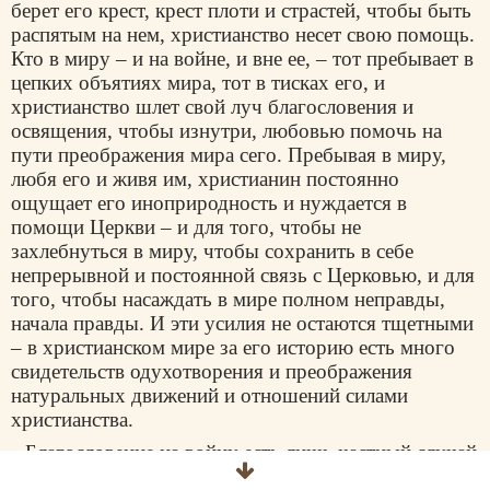
берет его крест, крест плоти и страстей, чтобы быть
распятым на нем, христианство несет свою помощь.
Кто в миру – и на войне, и вне ее, – тот пребывает в
цепких объятиях мира, тот в тисках его, и
христианство шлет свой луч благословения и
освящения, чтобы изнутри, любовью помочь на
пути преображения мира сего. Пребывая в миру,
любя его и живя им, христианин постоянно
ощущает его иноприродность и нуждается в
помощи Церкви – и для того, чтобы не
захлебнуться в миру, чтобы сохранить в себе
непрерывной и постоянной связь с Церковью, и для
того, чтобы насаждать в мире полном неправды,
начала правды. И эти усилия не остаются тщетными
– в христианском мире за его историю есть много
свидетельств одухотворения и преображения
натуральных движений и отношений силами
христианства.
Благословение на войну есть лишь частный случай
благословения Церковью нашего пребывания в