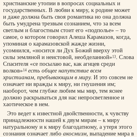
христианские утопии в вопросах социальных и
государственных. В любви к миру, к родине может
и даже должна быть своя романтика но она должна
быть умудрена трезвым сознанием, что за всем
светлым и благостным стоит его «подполье» – то
самое, о котором говорил Алеша Карамазов, когда,
упоминая о карамазовской жажде жизни,
усомнился, «носится ли Дух Божий вверху этой
силы земляной и неистовой, необделанной»
. Слова
13
Спасителя «се посылаю вас, как агнцев среди
волков»
есть общее напутствие всем
14
христианам, пребывающим в миру.
И это совсем не
означает ни вражды к миру, ни гнушения им;
наоборот, чем глубже любим мы мир, тем яснее
должно раскрываться для нас непросветленное и
хаотическое в нем.
Это ведет к известной двойственности, к чувству
принадлежности нашей к двум мирам – к миру
натуральному и к миру благодатному, а утеря этого
сознания означает либо
акосмизм,
выпадение мира в