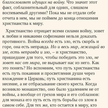
благословляет идущих на войну.
Что значит этот
факт, соблазнительный для одних, слишком
воспеваемый другими? Пока мы не отдали себе
отчета в нем, мы не поймем до конца отношения
христианства к миру.
Христианство отрицает всеми силами войну, зовет
к любви и никакими софизмами нельзя доказать
противного. Война
всегда
есть зло, есть скорбь и
горе, она есть неправда.
Но и весь мир, лежащий во
зле, есть неправда и зло, –
и христианство,
пришедшее для того, чтобы победить это зло,
не
зовет нас от мира,
не вырывает нас из него. Как
это понять? Но вспомним, что путь христианства
есть путь покаяния и просветления души через
вхождение в
Церковь
; путь христианина есть
несение, а не отбрасывание своего креста. Когда
возникло монашество, оно было удалением не от
войны, а вообще от грехов мира и его соблазнов:
для монаха его путь есть путь борьбы со злом в
самом себе. Для тех же, кто остается в миру, кто