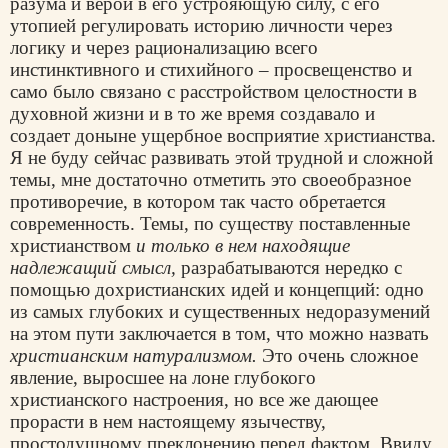
разума и верой в его устрояющую силу, с его
утопией регулировать историю личности через
логику и через рационализацию всего
инстинктивного и стихийного – просвещенство и
само было связано с расстройством целостности в
духовной жизни и в то же время создавало и
создает доныне ущербное восприятие христианства.
Я не буду сейчас развивать этой трудной и сложной
темы, мне достаточно отметить это своеобразное
противоречие, в котором так часто обретается
современность. Темы, по существу поставленные
христианством
и только в нем находящие
надлежащий смысл,
разрабатываются нередко с
помощью дохристианских идей и концепций: одно
из самых глубоких и существенных недоразумений
на этом пути заключается в том, что можно назвать
христианским натурализмом.
Это очень сложное
явление, выросшее на лоне глубокого
христианского настроения, но все же дающее
прорасти в нем настоящему язычеству,
простодушному преклонению перед фактом. Ввиду