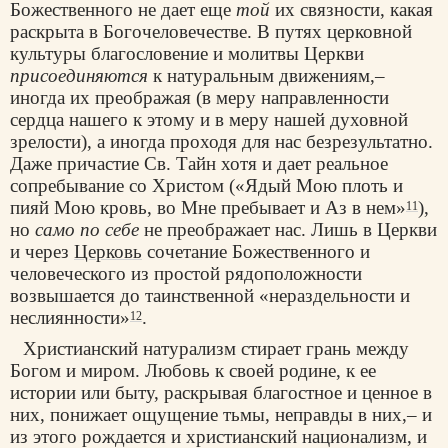
Божественного не дает еще
той
их связности, какая
раскрыта в Богочеловечестве. В путях церковной
культуры благословение и молитвы Церкви
присоединяются
к натуральным движениям,–
иногда их преображая (в меру направленности
сердца нашего к этому и в меру нашей духовной
зрелости), а иногда проходя для нас безрезультатно.
Даже причастие Св. Тайн хотя и дает реальное
сопребывание со Христом («Ядый Мою плоть и
пияй Мою кровь, во Мне пребывает и Аз в нем»
),
11
но
само по себе
не преображает нас. Лишь в Церкви
и через
Церковь
сочетание Божественного и
человеческого из простой рядоположности
возвышается до таинственной «нераздельности и
неслиянности»
.
12
Христианский натурализм стирает грань между
Богом и миром. Любовь к своей родине, к ее
истории или быту, раскрывая благостное и ценное в
них, понижает ощущение тьмы, неправды в них,– и
из этого рождается и христианский национализм, и