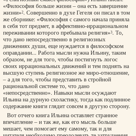
«Философия больше жизни – она есть завершение
жизни»
. Совершенно в духе Гегеля он писал в том
2
же сборнике: «Философия с самого начала приняла
в себя тот предмет, в аффективно-иррациональном
переживании которого пребывала религия»
. То,
3
что дано непосредственно в религиозных
движениях души, еще нуждается в философском
оправдании... Работа мысли нужна Ильину, таким
образом, не для того, чтобы постигнуть логос
своих иррациональных движений и тем поднять на
высшую ступень религиозное же миро-отношение,
– а для того, чтобы представить в стройной
рациональной системе то, что дано
«непосредственно». Навыки мысли осуждают
Ильина на дурную схоластику, тогда как подлинное
содержание книги глядит совсем в другую сторону.
Вот отчего книга Ильина оставляет странное
впечатление – и так же, как его мысль больше
мешает, чем помогает ему самому, так и для
читателя необходимо преодолевать те затруднения,