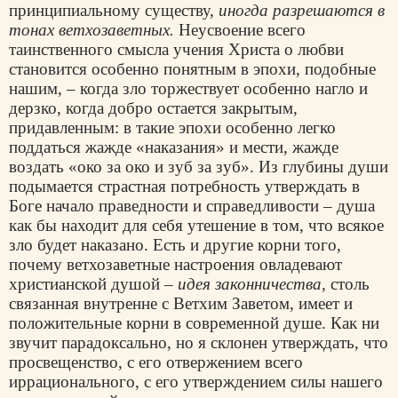
принципиальному существу,
иногда разрешаются в
тонах ветхозаветных.
Неусвоение всего
таинственного смысла учения Христа о любви
становится особенно понятным в эпохи, подобные
нашим, – когда зло торжествует особенно нагло и
дерзко, когда добро остается закрытым,
придавленным: в такие эпохи особенно легко
поддаться жажде «наказания» и мести, жажде
воздать «око за око и зуб за зуб». Из глубины души
подымается страстная потребность утверждать в
Боге начало праведности и справедливости – душа
как бы находит для себя утешение в том, что всякое
зло будет наказано. Есть и другие корни того,
почему ветхозаветные настроения овладевают
христианской душой –
идея законничества,
столь
связанная внутренне с Ветхим Заветом, имеет и
положительные корни в современной душе. Как ни
звучит парадоксально, но я склонен утверждать, что
просвещенство, с его отвержением всего
иррационального, с его утверждением силы нашего