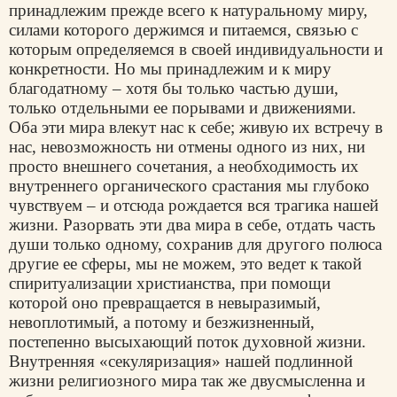
принадлежим прежде всего к натуральному миру,
силами которого держимся и питаемся, связью с
которым определяемся в своей индивидуальности и
конкретности. Но мы принадлежим и к миру
благодатному – хотя бы только частью души,
только отдельными ее порывами и движениями.
Оба эти мира влекут нас к себе; живую их встречу в
нас, невозможность ни отмены одного из них, ни
просто внешнего сочетания, а необходимость их
внутреннего органического срастания мы глубоко
чувствуем – и отсюда рождается вся трагика нашей
жизни. Разорвать эти два мира в себе, отдать часть
души только одному, сохранив для другого полюса
другие ее сферы, мы не можем, это ведет к такой
спиритуализации христианства, при помощи
которой оно превращается в невыразимый,
невоплотимый, а потому и безжизненный,
постепенно высыхающий поток духовной жизни.
Внутренняя «секуляризация» нашей подлинной
жизни религиозного мира так же двусмысленна и