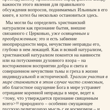
важности этого явления для правильного
обсуждения вопросов, поднимаемых Ильиным в его
книге, я хотел бы несколько остановиться здесь.
Мы могли бы определить христианский
натурализм как признание бытия, внешне
связанного с Церковью,
уже освященным и
преображенным;
это и есть забвение
иноприродности мира, нечувствие неправды его,
глубоко в нем лежащей. Как и всякий натурализм,
христианский натурализм покоится на наивности
или на потускнении духовного взора – на
восторженном восприятии добра и света и
совершенном нечувствии тьмы и греха в жизни
индивидуальной и исторической.
Трагизм участия в
мире становится в этом случае чисто словесным,
ибо благостное ощущение Бога в мире устраняет
отрицание коренной неправды в мире, ведет к
<тому, что утверждается признание священным
всего>
природного – особенно смущающее
10
русскую религиозную мысль с ее космизмом – и