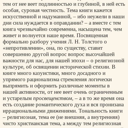
тем от нее веет подлинностью и глубиной, в ней есть
особая, суровая честность. Тема книги кажется
искусственной и надуманной, – ибо неужели в наши
дни сила нуждается в оправдании? – а вместе с тем
книга чрезвычайно современна, насыщена тем, чем
живет и волнуется наше время. Посвященная
формально разбору учения Л. Н. Толстого о
«непротивлении», она, по существу, ставит
совершенно другой вопрос вопрос высочайшей
важности для нас, для нашей эпохи – о религиозной
культуре, об освящении исторической стихии. В
книге много казуистики, много досадного и
упрямого рационализма стремления логически
выпрямить и оформить различные моменты в
нашей активности, от нее веет очень ограниченным
и устарелым
просвещенством, –
а в то же время она
есть создание романтического духа и вся пронизана
иррациональными движениями. Тональность книги
– религиозная, тема ее (не внешняя, а внутренняя)
чисто христианская тема, а между тем религиозная