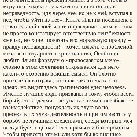
меру необходимости мужественно вступать в
неправедность, идя через нее, но не к ней, вступая в
нее, чтобы уйти из нее». Книга Ильина посвящена в
значительной своей части оправданию «меча» – она
не просто констатирует естественную неизбежность
«меча», но хочет показать его моральную правду –
правду неправедности! – хочет связать с проблемой
меча всю «мудрость» христианства, Особенно
любит Ильин формулу о «православном мече»,
словно в этом сочетании открывается для него
какой-то особенно важный смысл. Он охотно
признается в отраве, которая заключена в этих
идеях, но видит здесь трагический удел человека.
Именно лучшие люди призваны к тому, чтобы вести
борьбу со злодеями – вступать с ними в неизбежное
взаимодействие, понуждать их злую волю,
пресекать их злую деятельность и притом вести эту
борьбу не лучшими средствами, среди которых меч
всегда будет еще наиболее прямым и благородным.
Чтобы привести эти мысли хотя бы во внешнее