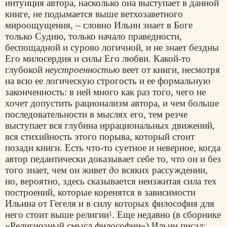
интуиция автора, насколько она выступает в данной
книге, не подымается выше ветхозаветного
мироощущения, – словно Ильин знает в Боге
только Судию, только начало праведности,
беспощадной и сурово логичной, и не знает бездны
Его милосердия и силы Его любви. Какой-то
глубокой
неустроенностью
веет от книги, несмотря
на всю ее логическую строгость и ее формальную
законченность: в ней много как раз того, чего не
хочет допустить рационализм автора, и чем больше
последовательности в мыслях его, тем резче
выступает вся глубина иррациональных движений,
вся стихийность этого порыва, который стоит
позади книги. Есть что-то суетное и неверное, когда
автор педантически доказывает себе то, что он и без
того знает, чем он живет
до
всяких рассуждении,
но, вероятно, здесь сказывается неизжитая сила тех
построений, которые коренятся в зависимости
Ильина от Гегеля и в силу которых философия для
него стоит выше религии
. Еще недавно (в сборнике
1
«Религиозный смысл философии») Ильин писал: