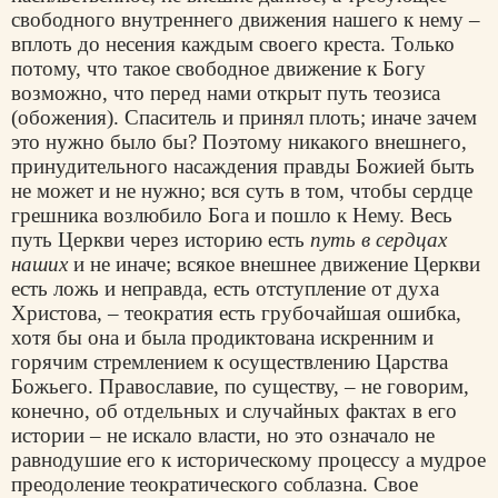
свободного внутреннего движения нашего к нему –
вплоть до несения каждым своего креста. Только
потому, что такое свободное движение к Богу
возможно, что перед нами открыт путь теозиса
(обожения). Спаситель и принял плоть; иначе зачем
это нужно было бы? Поэтому никакого внешнего,
принудительного насаждения правды Божией быть
не может и не нужно; вся суть в том, чтобы сердце
грешника возлюбило Бога и пошло к Нему. Весь
путь Церкви через историю есть
путь в сердцах
наших
и не иначе; всякое внешнее движение Церкви
есть ложь и неправда, есть отступление от духа
Христова, – теократия есть грубочайшая ошибка,
хотя бы она и была продиктована искренним и
горячим стремлением к осуществлению Царства
Божьего. Православие, по существу, – не говорим,
конечно, об отдельных и случайных фактах в его
истории – не искало власти, но это означало не
равнодушие его к историческому процессу а мудрое
преодоление теократического соблазна. Свое