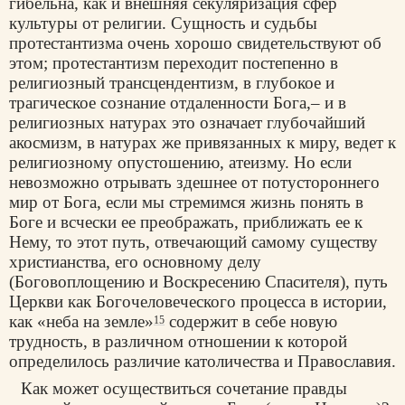
гибельна, как и внешняя секуляризация сфер
культуры от религии. Сущность и судьбы
протестантизма очень хорошо свидетельствуют об
этом; протестантизм переходит постепенно в
религиозный трансцендентизм, в глубокое и
трагическое сознание отдаленности Бога,– и в
религиозных натурах это означает глубочайший
акосмизм, в натурах же привязанных к миру, ведет к
религиозному опустошению, атеизму. Но если
невозможно отрывать здешнее от потустороннего
мир от Бога, если мы стремимся жизнь понять в
Боге и всчески ее преображать, приближать ее к
Нему, то этот путь, отвечающий самому существу
христианства, его основному делу
(Боговоплощению и Воскресению Спасителя), путь
Церкви как Богочеловеческого процесса в истории,
как «неба на земле»
содержит в себе новую
15
трудность, в различном отношении к которой
определилось различие католичества и Православия.
Как может осуществиться сочетание правды