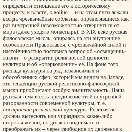
определил и отношение его к историческому
процессу, к власти, к войне, – и на этом пути лежали
всегда чрезвычайные соблазны, определявшиеся как
раз внутренней невозможностью отвернуться от
мира (даже уходя в монастырь). В XIX веке русская
философская мысль, опираясь на эти внутренние
особенности Православия, с чрезвычайной силой и
настойчивостью поставила вопрос об «освящении»
жизни – о раскрытии религиозной ценности
культуры и об «оцерковлении» ее. На фоне того
распада культуры на ряд независимых и
обособленных сфер, который мы видим на Западе,
эти тенденции русской религиозно-философской
мысли приобретают особую значительность. Наша
русская тема и есть преодоление этой внутренней
разорванности современной культуры, т. е.
построение религиозной культуры.
Религия не
должна вытеснять или упразднять какие-либо
стороны жизни, но должна поднимать и
преображать их – через свободное их движение к