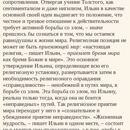
сопротивления. Отвергая учение Толстого, как
сентиментализм и даже нигилизм, Ильин в качестве
основной своей идеи выдвигает то положение, что
честное и трезвое отношение к действительности
требует активной борьбы со злом, – иначе
пришлось бы сознаться в том, что мы остаемся
равнодушны к жизни мира. Религиозная позиция не
может не быть
приемлющей мир:
«настоящая
религия, – пишет Ильин, –
приемлет бремя мира
как
бремя Божие в мире». Это основное
утверждение Ильина, определяющее всю его
религиозную установку, развертывается затем в
необходимость религиозного оправдания
«справедливости» – неизбежной в путях мира, в
борьбе со злом. Эта борьба со злом, по Ильину,
реальна только тогда, когда она не боится
«неправедных» путей. Так религиозное приятие
мира переходит у него в «сознательное и
убежденное приятие неправедности». «Жизненная
мудрость, – пишет Ильин в одном месте, – состоит
не в мнительном праведничании, а в том, чтобы в