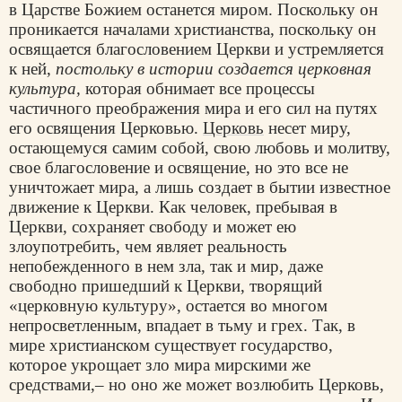
в Царстве Божием останется миром. Поскольку он
проникается началами христианства, поскольку он
освящается благословением Церкви и устремляется
к ней,
постольку в истории создается церковная
культура,
которая обнимает все процессы
частичного преображения мира и его сил на путях
его освящения Церковью.
Церковь
несет миру,
остающемуся самим собой, свою любовь и молитву,
свое благословение и освящение, но это все не
уничтожает мира, а лишь создает в бытии известное
движение к Церкви. Как человек, пребывая в
Церкви, сохраняет свободу и может ею
злоупотребить, чем являет реальность
непобежденного в нем зла, так и мир, даже
свободно пришедший к Церкви, творящий
«церковную культуру», остается во многом
непросветленным, впадает в тьму и грех. Так, в
мире христианском существует государство,
которое укрощает зло мира мирскими же
средствами,– но оно же может возлюбить Церковь,