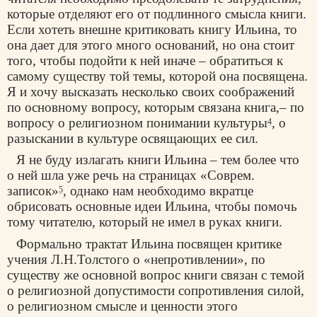
которые отделяют его от подлинного смысла книги.
Если хотеть внешне критиковать книгу Ильина, то
она дает для этого много оснований, но она стоит
того, чтобы подойти к ней иначе – обратиться к
самому существу той темы, которой она посвящена.
Я и хочу высказать несколько своих соображений
по основному вопросу, которым связана книга,– по
вопросу о религиозном понимании культуры
,
о
4
разыскании в культуре освящающих ее сил.
Я не буду излагать книги Ильина – тем более что
о ней шла уже речь на страницах «Соврем.
записок»
, однако нам необходимо вкратце
5
обрисовать основные идеи Ильина, чтобы помочь
тому читателю, который не имел в руках
книги.
Формально трактат Ильина посвящен критике
учения Л.Н.Толстого о «непротивлении», по
существу же основной вопрос книги связан с темой
о религиозной допустимости сопротивления силой,
о религиозном смысле и ценности этого