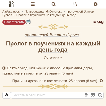
Азбука веры
Православная библиотека
протоиерей Виктор
Разделы портала «Азбука веры»
Гурьев
Пролог в поучениях на каждый день года
Пожертвовать
Вход
Главная
Гид
протоиерей Виктор Гурьев
Пролог в поучениях на каждый
Библиотеки
день года
Календарь
Источник
Молитва
Святые угодники Божии с любовью приемлют дары,
Медиа
приносимые в память их. 23 апреля (6 мая)
Причины духовной в нас лености. 25 апреля (8 мая)
Проверь себя
Тематическое
Семья и здоровье