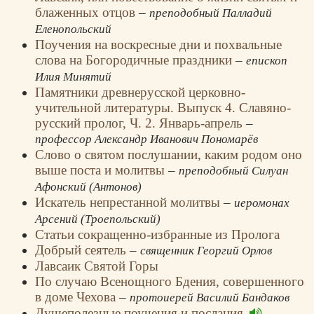
блаженных отцов
–
преподобный Палладий
Еленопольский
Поучения на воскресные дни и похвальные
слова на Богородичные праздники
–
епископ
Илия Минятий
Памятники древнерусской церковно-
учительной литературы. Выпуск 4. Славяно-
русский пролог, Ч. 2. Январь-апрель
–
профессор Александр Иванович Пономарёв
Слово о святом послушании, каким родом оно
выше поста и молитвы
–
преподобный Силуан
Афонский (Антонов)
Искатель непрестанной молитвы
–
иеромонах
Арсений (Троепольский)
Статьи сокращенно-избранные из Пролога
Добрый сеятель
–
священник Георгий Орлов
Лавсаик Святой Горы
По случаю Всенощного Бдения, совершенного
в доме Чехова
–
протоиерей Василий Бандаков
Душеполезные поучения и послания
–