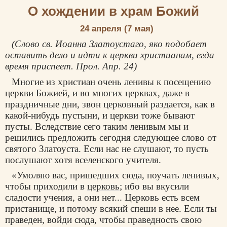
О хождении в храм Божий
24 апреля (7 мая)
(Слово св.
Иоанна Златоустаг
о, яко подобает
оставить дело и идти к церкви христианам, егда
время приспеет. Прол. Апр. 24)
Многие из христиан очень ленивы к посещению
церкви Божией, и во многих церквах, даже в
праздничные дни, звон церковный раздается, как в
какой-нибудь пустыни, и церкви тоже бывают
пусты. Вследствие сего таким ленивым мы и
решились предложить сегодня следующее слово от
святого Златоуста. Если нас не слушают, то пусть
послушают хотя вселенского учителя.
«Умоляю вас, пришедших сюда, поучать ленивых,
чтобы приходили в
церковь
; ибо вы вкусили
сладости учения, а они нет... Церковь есть всем
пристанище, и потому всякий спеши в нее. Если ты
праведен, войди сюда, чтобы праведность свою