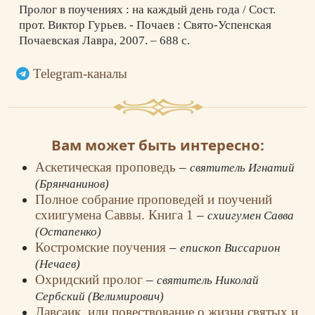
Пролог в поучениях : на каждый день года / Сост.
прот. Виктор Гурьев. - Почаев : Свято-Успенская
Почаевская Лавра, 2007. – 688 с.
Telegram-каналы
Вам может быть интересно:
Аскетическая проповедь
–
святитель Игнатий
(Брянчанинов)
Полное собрание проповедей и поучений
схиигумена Саввы. Книга 1
–
схиигумен Савва
(Остапенко)
Костромские поучения
–
епископ Виссарион
(Нечаев)
Охридский пролог
–
святитель Николай
Сербский (Велимирович)
Лавсаик, или повествование о жизни святых и