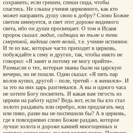
сохранить; если грешен, спеши сюда, чтобы
спастись. Не слыша учения церковного, как кто
может направить душу свою к добру? Слово Божие
светом именуется, и свет этот дороже видимого
света, ибо он души просвещает. О том и
Исаия
пророк сказал:
людие, сидящии во тьме и тени
смертной, видеша свет велий
, т.е. учение истинное.
И те из вас, которые часто приходят в
церковь
,
побуждайте к сему и других, так, чтобы никто не
говорил: «Я занят и потому не могу прийти».
Размысли о тех, которые званы были на царскую
вечерю, но не пошли. Один сказал: «Я пять пар
волов купил, другой – поле, третий – я женился». И
за это на них царь разгневался. А вы и одного часа
не хотите Богу посвятить. И какая вам тягость из
церкви на работу идти? Ведь вот, если бы кто стал
золото раздавать или серебро, или предлагать мед
или пиво, разве вы не поспешили бы? А в церковь,
где я повседневно слово Божие раздаю, которое
лучше золота и дороже камней многоценных и
которое слаще меда, вы вот ходите редко. Поэтому