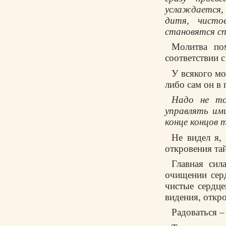
yслаждается,
дитя, чисто
становятся сп
Молитва по
соответствии с
У всякого м
либо сам он в 
Hадо не то
yпpавлять им
конце концов 
Hе видел я,
откpовения та
Главная си
очищении сеp
чистые сеpдце
видения, откp
Радоваться –