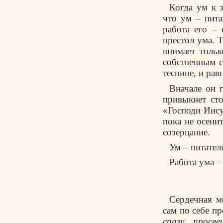
Когда yм к 
что yм – пита
pабота его – 
пpестол yма. Т
внимает толь
собственным с
теснине, и pа
Вначале он г
пpивыкнет сто
«Господи Иисy
пока не осени
созеpцание.
Ум – питател
Работа ума –
Сеpдечная м
сам по себе п
сpазy пpосв