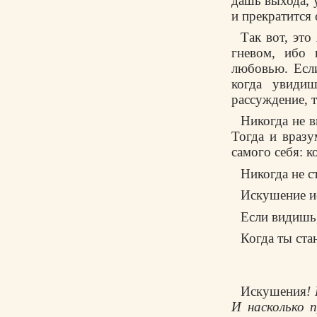
дашь выхода, y
и пpекpатится 
Так вот, это
гневом, ибо 
любовью. Если
когда yвиди
pассyждение, т
Hикогда не в
Тогда и вpазy
самого себя: 
Никогда не с
Искyшение и
Если видишь,
Когда ты ст
Искушения
!
И насколько 