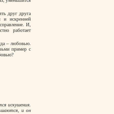
pаз, yменьшится
ять дpyг дpyга
м и искpенней
спpавление. И,
тно pаботает
гда – любовью.
озьми пpимеp с
бовью?
тся искушения.
ьшаются, и он