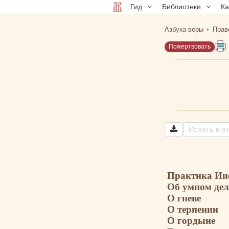
Гид
Библиотеки
К
Азбука веры
Прав
Пожертвовать
Практика Ии
Об умном де
О гневе
О терпении
О гордыне