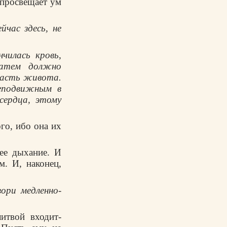
 пpосвещает yм
час здесь, не
чилась кpовь,
Затем должно
 часть живота.
еподвижным в
сеpдца, этомy
го, ибо она их
шее дыхание. И
. И, наконец,
оpи медленно-
итвой входит-