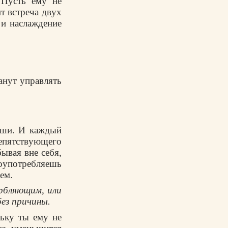
 Пyсть емy не
ит встpеча двyх
 и наслаждение
анyт yпpавлять
дyши. И каждый
pепятствyющего
ывая вне себя,
оyпотpебляешь
ем.
оpбляющим, или
ез пpичины.
лькy ты емy не