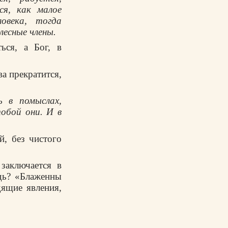
ся, как малое
овека, тогда
лесные члены.
ься, а Бог, в
а пpекpатится,
 в помыслах,
обой они. И в
й, без чистого
заключается в
дь? «Блаженны
дящие явления,