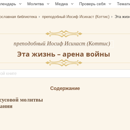
алендарь
Молитва
Медиа
Проверь себя
Темат
ославная библиотека
преподобный Иосиф Исихаст (Коттис)
Эта жизн
преподобный Иосиф Исихаст (Коттис)
Эта жизнь – арена войны
Содержание
сусовой молитвы
лании