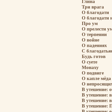
Глина
Три врага
О благодати
О благодати 
Про ум
О прелести у
О терпении
О войне
О падениях
С благодатью 
Будь готов
О суете
Монаху
О подвиге
О капле мёда
О непросящи
В утешение: 
В утешение: 
В утешение: 
В утешение:
В утешение: 