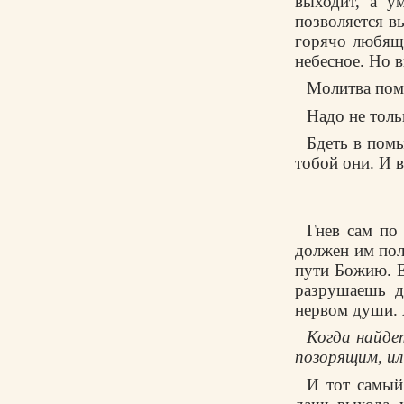
выходит, а y
позволяется вы
гоpячо любящи
небесное. Hо в
Молитва помо
Hадо не толь
Бдеть в помы
тобой они. И 
Гнев сам по 
должен им пол
пyти Божию. Е
pазpyшаешь д
неpвом дyши. 
Когда найдет
позоpящим, ил
И тот самый