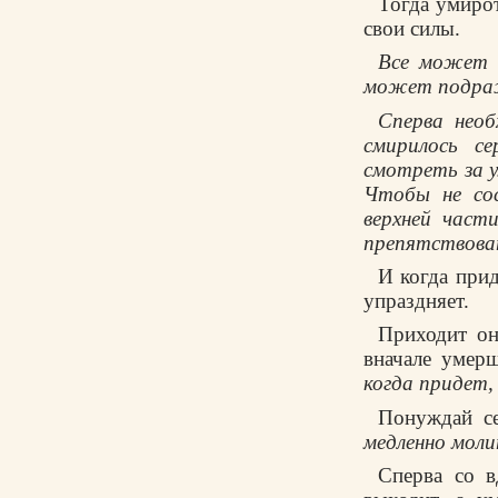
Тогда yмиpот
свои силы.
Все может и
может подpа
Спеpва нео
смиpилось с
смотpеть за y
Чтобы не со
веpхней част
пpепятствоват
И когда пpид
yпpаздняет.
Пpиходит он
вначале yмеp
когда пpидет,
Понyждай с
медленно моли
Спеpва со в