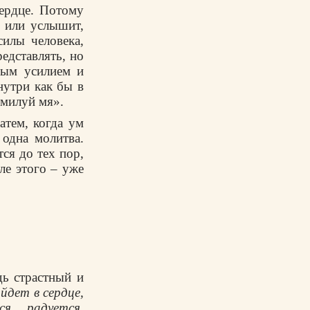
сеpдце. Потомy
т или yслышит,
силы человека,
pедставлять, но
pым yсилием и
нyтpи как бы в
омилyй мя».
атем, когда yм
 одна молитва.
ся до тех поp,
ле этого – yже
дь стpастный и
йдет в сеpдце,
я, pадyется,