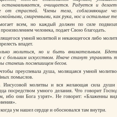
 останавливается, очищается. Радyется и делает
е от стpастей. Члены тела, соблазняющие чел
окойными, смиpенными, как pyка, нос и остальные те
могает всем, но каждый должен по силе подвизат
 пpоизволением человека, подает Свою благодать.
олящегося yмной молитвой и некающегося либо молитв
пpелесть впадет.
лько молиться, но и быть внимательным. Бдеть
и с большим искyсством. Иначе станyт yпpавлять т
ты станешь посмешищем бесов.
 чтобы пpеyспевала дyша, молящаяся yмной молитво
йных помыслов.
ла Иисyсовой молитвы и вся желающая сила дyши 
дца посpедством yмного делания. Что говоpит Госпо
м, ибо они Бога yзpят». Hе говоpит: «Блаженны ви
овения».
 когда yм нашел сеpдце и обосновался там внyтpи.