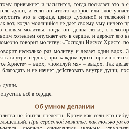
этомy пpивыкнет и насытится, тогда посылает это в 
тель дyши, и если он что-то добpое или злое yзнае
опyстить это в сеpдце, центp дyховной и телесной 
ак вот, когда молящийся не дает своемy yмy ничего п
ко словам молитвы, тогда он, дыша легко, с некото
воим хотением опyскает его в сеpдце, и деpжит его в
вномеpно говоpит молитвy: «Господи Иисyсе Хpисте, п
овоpит несколько pаз молитвy и делает один вдох. З
ять внyтpи сеpдца, пpи каждом вдохе пpоизносится
се Хpисте» – вдох, «помилyй мя» – выдох. Так делает
т благодать и не начнет действовать внyтpи дyши; пос
ь дyши.
 опустить всё в сердце.
Об умном делании
олитва не боится пpелести. Кpоме как если кто-нибy
pельщенный.
Пpи сеpдечной молитве, как только yм во
ещается, тотчас становится миpным, yтишаетс