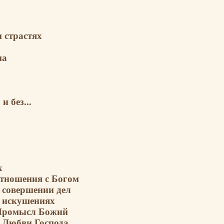
и страстях
ма
и без...
х
отношения с Богом
в совершении дел
в искушениях
 Промысл Божий
о Любви Господа