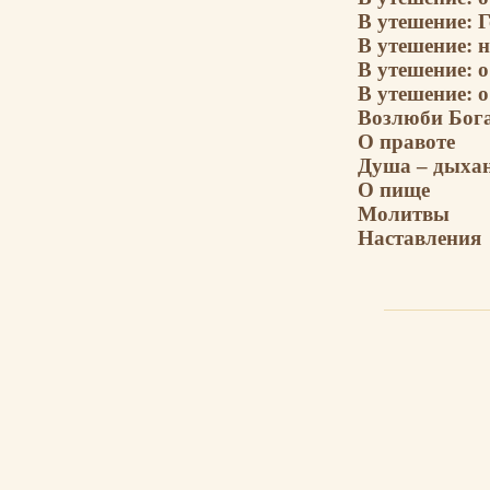
В утешение: Г
В утешение: н
В утешение: о
В утешение: 
Возлюби Бог
О правоте
Душа – дыха
О пище
Молитвы
Наставления