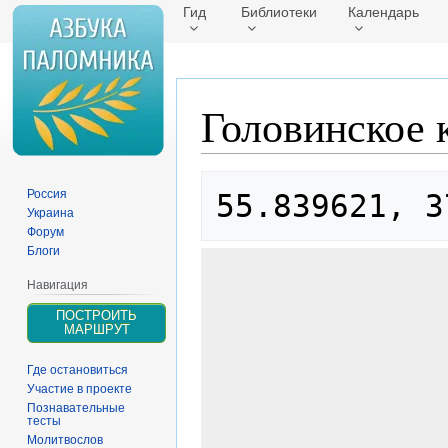
Гид
Библиотеки
Календарь
Головинское 
Перейти
Перейти
Россия
55.839621, 3
к
к
Украина
навигации
поиску
Форум
Блоги
Навигация
ПОСТРОИТЬ
МАРШРУТ
Где остановиться
Участие в проекте
Познавательные
тесты
Молитвослов