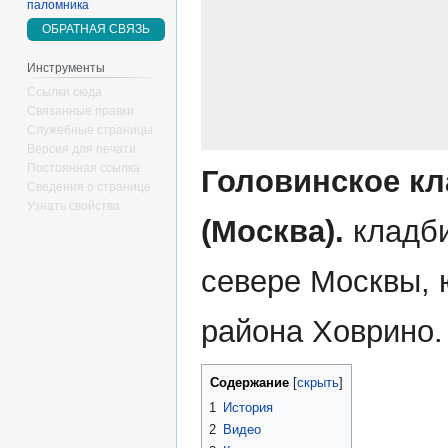
паломника
ОБРАТНАЯ СВЯЗЬ
Инструменты
Ссылки сюда
Связанные правки
Служебные страницы
Версия для печати
Постоянная ссылка
Головинское к
Сведения о странице
Узнать свойства
(Москва).
кладб
севере Москвы,
района Ховрино.
Содержание
1
История
2
Видео