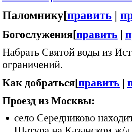
Паломнику
[
править
|
п
Богослужения
[
править
|
п
Набрать Святой воды из Ис
ограничений.
Как добраться
[
править
|
Проезд из Москвы:
село Середниково находит
Шатура на Казанском ж/д