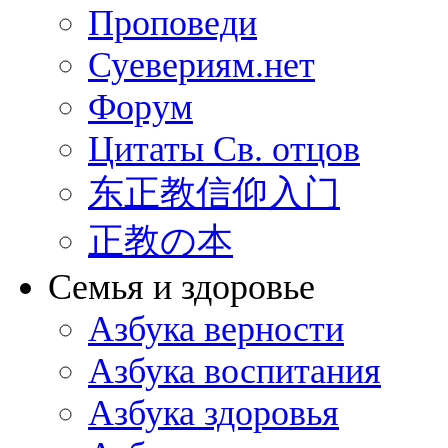
Проповеди
Суевериям.нет
Форум
Цитаты Св. отцов
东正教信仰入门
正教の本
Семья и здоровье
Азбука верности
Азбука воспитания
Азбука здоровья