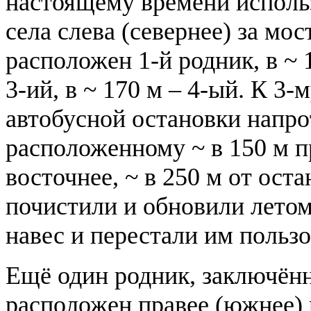
настоящему времени использ
села слева (севернее) за мос
расположен 1-й родник, в ~ 1
3-ий, в ~ 170 м – 4-ый. К 3-
автобусной остановки напрот
расположенному ~ в 150 м п
восточнее, ~ в 250 м от оста
почистили и обновили летом 
навес и перестали им пользо
Ещё один родник, заключённ
расположен правее (южнее) м