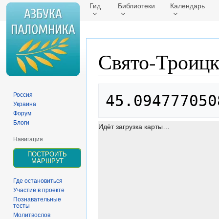
Гид
Библиотеки
Календарь
Свято-Троицк
Перейти
Перейти
Россия
45.094777050
к
к
Украина
навигации
поиску
Форум
Блоги
Идёт загрузка карты…
Навигация
ПОСТРОИТЬ
МАРШРУТ
Где остановиться
Участие в проекте
Познавательные
тесты
Молитвослов