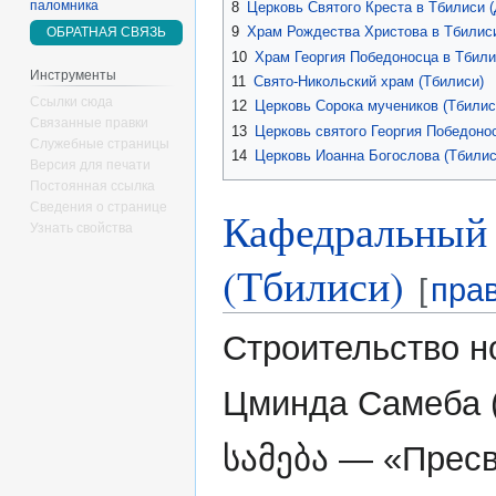
паломника
8
Церковь Святого Креста в Тбилиси 
9
Храм Рождества Христова в Тбилис
ОБРАТНАЯ СВЯЗЬ
10
Храм Георгия Победоносца в Тбили
Инструменты
11
Свято-Никольский храм (Тбилиси)
Ссылки сюда
12
Церковь Сорока мучеников (Тбилис
Связанные правки
13
Церковь святого Георгия Победонос
Служебные страницы
14
Церковь Иоанна Богослова (Тбилис
Версия для печати
Постоянная ссылка
Сведения о странице
Кафедральный 
Узнать свойства
(Тбилиси)
[
пра
Строительство н
Цминда Самеба (
სამება — «Прес