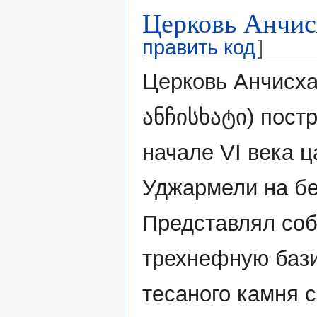
Церковь Анчис
править код
]
Церковь Анчисхат
ანჩისხატი) пост
начале VI века 
Уджармели на бе
Представлял со
трехнефную бази
тесаного камня 