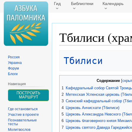
Гид
Библиотеки
Календарь
Тбилиси (хра
Перейти
Перейти
Россия
Тбилиси
к
к
Украина
навигации
поиску
Форум
Блоги
Содержание
Навигация
1
Кафедральный собор Святой Троицы
ПОСТРОИТЬ
2
Метехская Успенская церковь (Тбил
МАРШРУТ
3
Сионский кафедральный собор (Тби
4
Церковь Анчисхати (Тбилиси)
Где остановиться
5
Церковь Александра Невского (Тбил
Участие в проекте
Познавательные
6
Церковь благоверного князя Михаила
тесты
7
Церковь святого Давида Гареджийск
Молитвослов