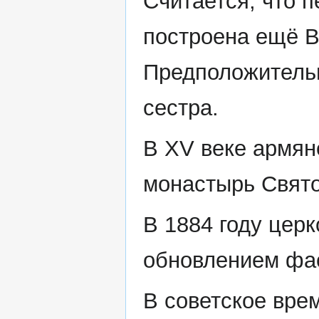
Считается, что п
построена ещё В
Предположительн
сестра.
В XV веке армян
монастырь Свято
В 1884 году цер
обновлением фас
В советское вре