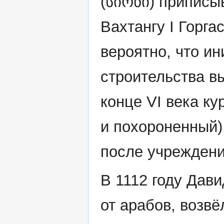
(სიონი) приписы
Вахтангу I Горга
вероятно, что и
строительства в
конце VI века ку
и похороненный)
после учреждени
В 1112 году Дав
от арабов, возвё