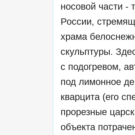
носовой части - 
России, стремящ
храма белоснеж
скульптуры. Зде
с подогревом, ав
под лимонное де
кварцита (его сп
прорезные царски
объекта потраче