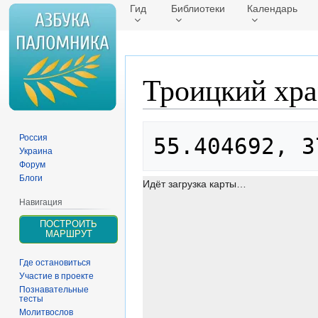
Гид
Библиотеки
Календарь
Троицкий хра
Перейти
Перейти
Россия
55.404692, 3
к
к
Украина
навигации
поиску
Форум
Блоги
Идёт загрузка карты…
Навигация
ПОСТРОИТЬ
МАРШРУТ
Где остановиться
Участие в проекте
Познавательные
тесты
Молитвослов