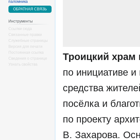
паломника
ОБРАТНАЯ СВЯЗЬ
Инструменты
Ссылки сюда
Связанные правки
Служебные страницы
Версия для печати
Постоянная ссылка
Троицкий храм
Сведения о странице
Узнать свойства
по инициативе и
средства жителе
посёлка и благо
по проекту архит
В. Захарова. Ос