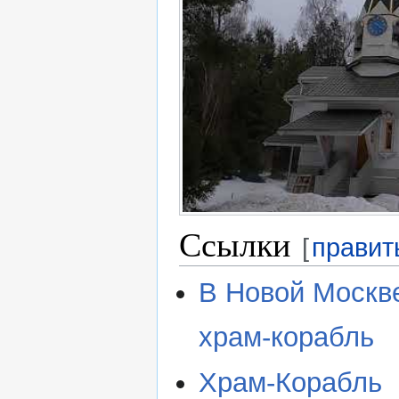
Ссылки
[
правит
В Новой Москв
храм-корабль
Храм-Корабль