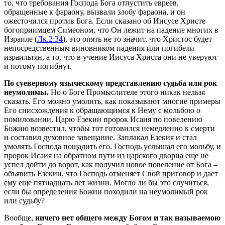
то, что требования Господа Бога отпустить евреев,
обращенные к фараону, вызвали злобу фараона, и он
ожесточился против Бога. Если сказано об Иисусе Христе
богоприимцем Симеоном, что Он лежит на падение многих в
Израиле (
Лк.2:34
), это опять не то значит, что Христос будет
непосредственным виновником падения или погибели
израильтян, а то, что в учение Иисуса Христа они не уверуют
и потому погибнут.
По суеверному языческому представлению судьба или рок
неумолимы.
Но о Боге Промыслителе этого никак нельзя
сказать. Его можно умолить, как показывают многие примеры
Его снисхождения к обращающимся к Нему с мольбою о
помиловании. Царю Езекии пророк Исаия по повелению
Божию возвестил, чтобы тот готовился немедленно к смерти
и составил духовное завещание. Заплакал Езекия и стал
умолять Господа пощадить его. Господь услышал его мольбу, и
пророк Исаия на обратном пути из царского дворца еще не
успел дойти до ворот, как получил новое повеление от Бога –
объявить Езекии, что Господь отменяет Свой приговор и дает
ему еще пятнадцать лет жизни. Могло ли бы это случиться,
если бы определения Божии походили на неумолимый рок
или судьбу?
Вообще,
ничего нет общего между Богом и так называемою