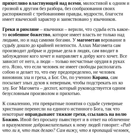
прихотливо властвующей над всеми
, милостивой к одним и
грозной к другим без разбора, без сообразования своих
распоряжений с требованиями правды, мудрости, благости
имеет языческий характер и заимствовано у язычников.
Греки и римляне
– язычники – верили, что судьба есть какое-
то
особенное божество
, которое имеет власть не только над
людьми, но и над самими богами. У
магометан
верование в
судьбу дошло до крайней нелепости. Аллах Магомета сам
производит добрые и дурные дела в людях, сам вводит в
заблуждение кого хочет и направляет к добру кого хочет. Все
зависит от него, а люди – только несчастные орудия в руках
его. Ясно, что если человек не имеет свободы располагать
собою и делает то, что ему предопределено, не человек
виновник зла и греха, а Бог. Он, по учению
Корана
, сам
посылает злых духов к неверным, чтобы подстрекать их ко
злу. Бог Магомета – деспот, который руководствуется одним
безусловным произволом и прихотью.
К сожалению, эти превратные понятия о судьбе суеверные
христиане перенесли на единого истинного Бога, так что
некоторые
оправдывают тяжкие грехи, ссылаясь на волю
Божию.
Иной без просыпу пьянствует и в ответ на обличение
и вразумление доброжелательных к нему людей говорит:
«Рад
что ли я, что так делаю? Сам вижу, что я пропащий человек,