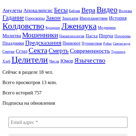
Видео
Вера
Бесы
Амулеты
Апокалипсис
Волхвы
Библия
Гадание
Закон
История
Гороскопы
Знахари
Инопланетяне
Колдовство
Лженаука
Медицина
Крещение
Мошенники
Порча
Молитва
Пасха
Парапсихология
Похороны
Предсказания
Праздники
Приворот
Путешествия
Рэйки
Святая вода
Секта
Смерть
Современность
Сглаз
Святки
Тренинги
Целители
Язычество
Юмор
Числа
Хлеб
Сейчас в разделе
18
чел.
Всего просмотров
13 млн.
Всего историй
757
Подписка на обновления