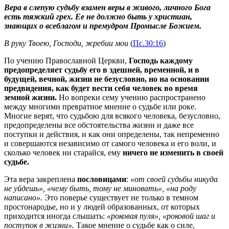
Вера в слепую судьбу взамен веры в живого, личного Бога
есть тяжкий грех. Ее не должно быть у христиан,
знающих о всеблагом и премудром Промысле Божием.
В руку Твоею, Господи, жребии мои
(
Пс.30:16
)
По учению Православной Церкви,
Господь каждому
предопределяет судьбу его в здешней, временной, и в
будущей, вечной, жизни не безусловно, но на основании
предвидения, как будет вести себя человек во время
земной жизни.
Но вопреки сему учению распространено
между многими превратное мнение о судьбе или роке.
Многие верят, что судьбою для всякого человека, безусловно,
предопределены все обстоятельства жизни и даже все
поступки и действия, и как они определены, так непременно
и совершаются независимо от самого человека и его воли, и
сколько человек ни старайся, ему
ничего не изменить в своей
судьбе.
Эта вера закреплена
пословицами
:
«от своей судьбы никуда
не уйдешь», «чему быть, тому не миновать», «на роду
написано».
Это поверье существует не только в темном
простонародье, но и у людей образованных, от которых
приходится иногда слышать:
«роковая пуля», «роковой шаг и
поступок в жизни».
Такое мнение о судьбе как о силе,