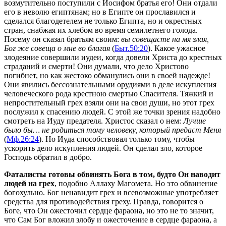
возмутительно поступили с Иосифом братья его! Они отдали
его в неволю египтянам; но в Египте он прославился и
сделался благодетелем не только Египта, но и окрестных
стран, снабжая их хлебом во время семилетнего голода.
Посему он сказал братьям своим:
вы совещасте на мя злая,
Бог же совеща о мне во благая
(
Быт.50:20
). Какое ужасное
злодеяние совершили иудеи, когда довели Христа до крестных
страданий и смерти! Они думали, что дело Христово
погибнет, но как жестоко обманулись они в своей надежде!
Они явились бессознательными орудиями в деле искупления
человеческого рода крестною смертью Спасителя. Тяжкий и
непростительный грех взяли они на свои души, но этот грех
послужил к спасению людей. С этой же точки зрения надобно
смотреть на Иуду предателя. Христос сказал о нем:
Лучше
было бы… не родиться тому человеку, который предаст Меня
(
Мф.26:24
). Но Иуда способствовал только тому, чтобы
ускорить дело искупления людей. Он сделал зло, которое
Господь обратил в добро.
Фаталисты готовы обвинять Бога в том, будто Он наводит
людей на грех
, подобно Аллаху Магомета. Но это обвинение
богохульно. Бог ненавидит грех и всевозможные употребляет
средства для противодействия греху. Правда, говорится о
Боге, что Он ожесточил сердце фараона, но это не то значит,
что Сам Бог вложил злобу и ожесточение в сердце фараона, а