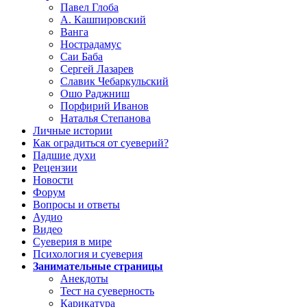
Павел Глоба
А. Кашпировский
Ванга
Нострадамус
Саи Баба
Сергей Лазарев
Славик Чебаркульский
Ошо Раджниш
Порфирий Иванов
Наталья Степанова
Личные истории
Как оградиться от суеверий?
Падшие духи
Рецензии
Новости
Форум
Вопросы и ответы
Аудио
Видео
Суеверия в мире
Психология и суеверия
Занимательные страницы
Анекдоты
Тест на суеверность
Карикатура