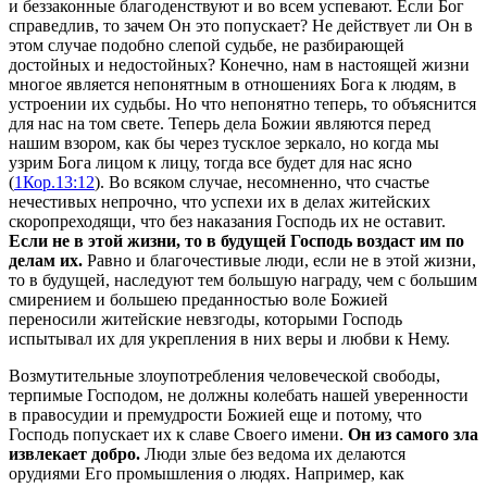
и беззаконные благоденствуют и во всем успевают. Если Бог
справедлив, то зачем Он это попускает? Не действует ли Он в
этом случае подобно слепой судьбе, не разбирающей
достойных и недостойных? Конечно, нам в настоящей жизни
многое является непонятным в отношениях Бога к людям, в
устроении их судьбы. Но что непонятно теперь, то объяснится
для нас на том свете. Теперь дела Божии являются перед
нашим взором, как бы через тусклое зеркало, но когда мы
узрим Бога лицом к лицу, тогда все будет для нас ясно
(
1Кор.13:12
). Во всяком случае, несомненно, что счастье
нечестивых непрочно, что успехи их в делах житейских
скоропреходящи, что без наказания Господь их не оставит.
Если не в этой жизни, то в будущей Господь воздаст им по
делам их.
Равно и благочестивые люди, если не в этой жизни,
то в будущей, наследуют тем большую награду, чем с большим
смирением и большею преданностью воле Божией
переносили житейские невзгоды, которыми Господь
испытывал их для укрепления в них веры и любви к Нему.
Возмутительные злоупотребления человеческой свободы,
терпимые Господом, не должны колебать нашей уверенности
в правосудии и премудрости Божией еще и потому, что
Господь попускает их к славе Своего имени.
Он из самого зла
извлекает добро.
Люди злые без ведома их делаются
орудиями Его промышления о людях. Например, как