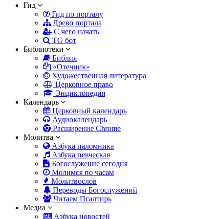
Гид
Гид по порталу
Древо портала
С чего начать
TG бот
Библиотеки
Библия
«Отечник»
Художественная литература
Церковное право
Энциклопедия
Календарь
Церковный календарь
Аудиокалендарь
Расширение Chrome
Молитва
Азбука паломника
Азбука певческая
Богослужение сегодня
Молимся по часам
Молитвослов
Переводы Богослужений
Читаем Псалтирь
Медиа
Азбука новостей