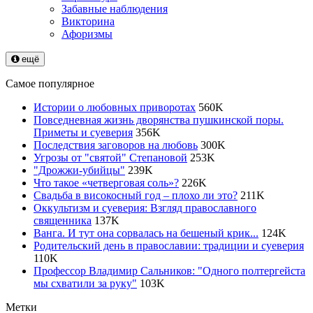
Забавные наблюдения
Викторина
Афоризмы
ещё
Самое популярное
Истории о любовных приворотах
560
K
Повседневная жизнь дворянства пушкинской поры.
Приметы и суеверия
356
K
Последствия заговоров на любовь
300
K
Угрозы от "святой" Степановой
253
K
"Дрожжи-убийцы"
239
K
Что такое «четверговая соль»?
226
K
Свадьба в високосный год – плохо ли это?
211
K
Оккультизм и суеверия: Взгляд православного
священника
137
K
Ванга. И тут она сорвалась на бешеный крик...
124
K
Родительский день в православии: традиции и суеверия
110
K
Профессор Владимир Сальников: "Одного полтергейста
мы схватили за руку"
103
K
Метки