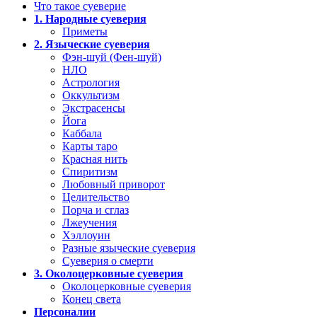
Что такое суеверие
1. Народные суеверия
Приметы
2. Языческие суеверия
Фэн-шуй (Фен-шуй)
НЛО
Астрология
Оккультизм
Экстрасенсы
Йога
Каббала
Карты таро
Красная нить
Спиритизм
Любовный приворот
Целительство
Порча и сглаз
Лжеучения
Хэллоуин
Разные языческие суеверия
Суеверия о смерти
3. Околоцерковные суеверия
Околоцерковные суеверия
Конец света
Персоналии