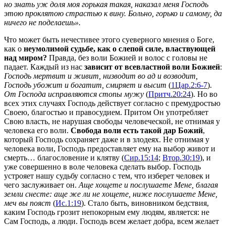
но знать уж доля моя горькая такая, наказал меня Господь
этою проклятою страстью к вину. Больно, горько и самому, да
ничего не поделаешь».
Что может быть нечестивее этого суеверного мнения о Боге,
как о
неумолимой судьбе, как о слепой силе, властвующей
над миром?
Правда, без воли Божией и волос с головы не
падает. Каждый из нас
зависит от всевластной воли Божией
:
Господь мертвит и живит, низводит во ад и возводит,
Господь убожит и богатит, смиряет и высит
(
1Цар.2:6-7
).
От Господа исправляются стопы мужу
(
Притч.20:24
). Но во
всех этих случаях Господь действует согласно с премудростью
Своею, благостью и правосудием. Притом Он употребляет
Свою власть, не нарушая свободы человеческой, не отнимая у
человека его воли.
Свобода воли есть такой дар Божий
,
который Господь сохраняет даже и в злодеях. Не отнимая у
человека воли, Господь предоставляет ему на выбор живот и
смерть… благословение и клятву (
Сир.15:14
;
Втор.30:19
), и
уже совершенно в воле человека сделать выбор. Господь
устрояет нашу судьбу согласно с тем, что изберет человек и
чего заслуживает он.
Аще хощете и послушаете Мене, благая
земли снесте: аще же ли не хощете, ниже послушаете Мене,
меч вы пояст
(
Ис.1:19
). Стало быть, виновником бедствия,
каким Господь грозит непокорным ему людям, является: не
Сам Господь, а люди. Господь всем желает добра, всем желает