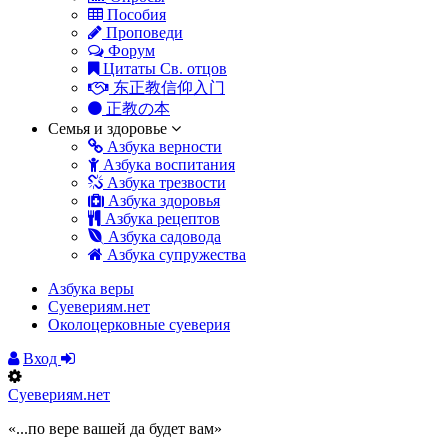
Пособия
Проповеди
Форум
Цитаты Св. отцов
东正教信仰入门
正教の本
Семья и здоровье
Азбука верности
Азбука воспитания
Азбука трезвости
Азбука здоровья
Азбука рецептов
Азбука садовода
Азбука супружества
Азбука веры
Суевериям.нет
Околоцерковные суеверия
Вход
Суевериям.нет
«...по вере вашей да будет вам»