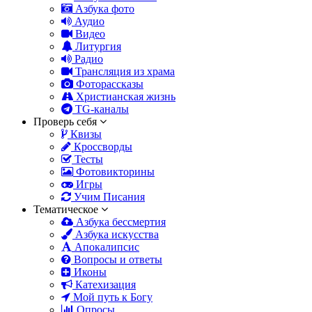
Азбука фото
Аудио
Видео
Литургия
Радио
Трансляция из храма
Фоторассказы
Христианская жизнь
TG-каналы
Проверь себя
Квизы
Кроссворды
Тесты
Фотовикторины
Игры
Учим Писания
Тематическое
Азбука бессмертия
Азбука искусства
Апокалипсис
Вопросы и ответы
Иконы
Катехизация
Мой путь к Богу
Опросы