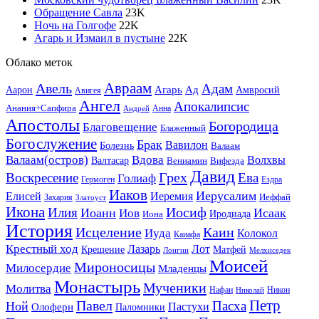
Обращение Савла
23
K
Ночь на Голгофе
22
K
Агарь и Измаил в пустыне
22
K
Облако меток
Авель
Авраам
Адам
Агарь
Ад
Аарон
Амвросий
Авигея
Ангел
Апокалипсис
Анания+Сапфира
Анна
Андрей
Апостолы
Богородица
Благовещение
Блаженный
Богослужение
Брак
Вавилон
Болезнь
Валаам
Валаам(остров)
Вдова
Волхвы
Валтасар
Вениамин
Вифезда
Давид
Грех
Воскресение
Ева
Голиаф
Гермоген
Ездра
Иаков
Иерусалим
Иеремия
Елисей
Иеффай
Захария
Златоуст
Икона
Иосиф
Илия
Иоанн
Исаак
Иов
Иродиада
Иона
История
Исцеление
Каин
Иуда
Колокол
Каиафа
Крестный ход
Лот
Лазарь
Крещение
Матфей
Лонгин
Мелхиседек
Моисей
Мироносицы
Милосердие
Младенцы
Монастырь
Мученики
Молитва
Нафан
Никон
Николай
Петр
Павел
Пасха
Ной
Пастухи
Олоферн
Паломники