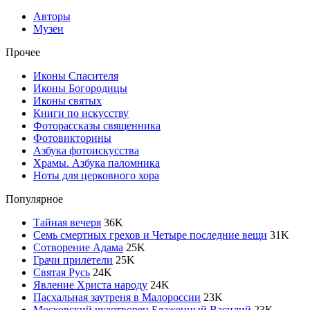
Авторы
Музеи
Прочее
Иконы Спасителя
Иконы Богородицы
Иконы святых
Книги по искусству
Фоторассказы священника
Фотовикторины
Азбука фотоискусства
Храмы. Азбука паломника
Ноты для церковного хора
Популярное
Тайная вечеря
36
K
Семь смертных грехов и Четыре последние вещи
31
K
Сотворение Адама
25
K
Грачи прилетели
25
K
Святая Русь
24
K
Явление Христа народу
24
K
Пасхальная заутреня в Малороссии
23
K
Московский чудотворец Блаженный Василий
23
K