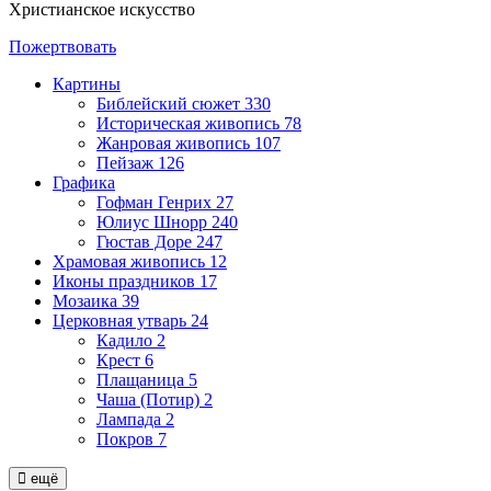
Христианское искусство
Пожертвовать
Картины
Библейский сюжет
330
Историческая живопись
78
Жанровая живопись
107
Пейзаж
126
Графика
Гофман Генрих
27
Юлиус Шнорр
240
Гюстав Доре
247
Храмовая живопись
12
Иконы праздников
17
Мозаика
39
Церковная утварь
24
Кадило
2
Крест
6
Плащаница
5
Чаша (Потир)
2
Лампада
2
Покров
7
ещё