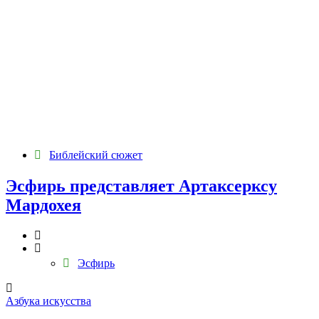
Библейский сюжет
Эсфирь представляет Артаксерксу
Мардохея
Эсфирь
Азбука искусства