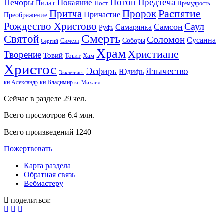
Потоп
Предтеча
Печоры
Покаяние
Пилат
Пост
Премудрость
Пророк
Распятие
Притча
Причастие
Преображение
Рождество Христово
Саул
Самсон
Самарянка
Руфь
Смерть
Святой
Соломон
Сусанна
Соборы
Симеон
Сергий
Храм
Христиане
Творение
Товий
Товит
Хам
Христос
Эсфирь
Язычество
Юдифь
Экклезиаст
кн.Александр
кн.Владимир
кн.Михаил
Сейчас в разделе
29
чел.
Всего просмотров
6.4 млн.
Всего произведений
1240
Пожертвовать
Карта раздела
Обратная связь
Вебмастеру
поделиться: