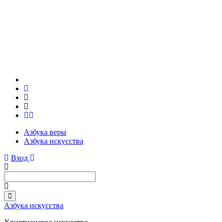
Азбука веры
Азбука искусства
Вход
Азбука искусства