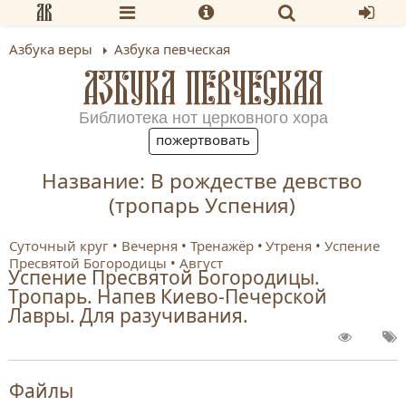
Азбука веры
Азбука певческая
АЗБУКА ПЕВЧЕСКАЯ
Библиотека нот церковного хора
пожертвовать
Название: В рождестве девство
(тропарь Успения)
Суточный круг
Вечерня
Тренажёр
Утреня
Успение
Пресвятой Богородицы
Август
Успение Пресвятой Богородицы.
Тропарь. Напев Киево-Печерской
Лавры. Для разучивания.
Файлы