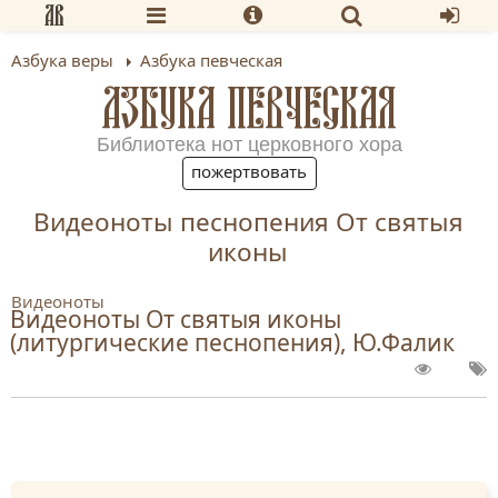
Азбука веры
Азбука певческая
АЗБУКА ПЕВЧЕСКАЯ
Библиотека нот церковного хора
пожертвовать
Видеоноты песнопения От святыя
иконы
Видеоноты
Видеоноты От святыя иконы
(литургические песнопения), Ю.Фалик