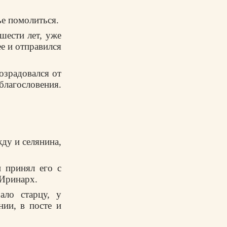
ье помолиться.
шести лет, уже
е и отправился
озрадовался от
лагословения.
жду и селянина,
 принял его с
 Иринарх.
ало старцу, у
ии, в посте и