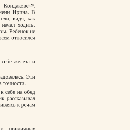
 Кондакове
.
528
мени Ирина. В
ели, видя, как
 начал ходить.
ры. Ребенок не
всем относился
 себе железа и
радовалась. Эти
в точности.
к себе на обед
ик рассказывал
иваясь к речам
чи, приличные