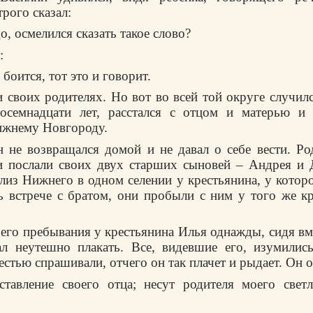
трого сказал:
до, осмелился сказать такое слово?
:
 боится, тот это и говорит.
 своих родителях. Но вот во всей той округе случилс
осемнадцати лет, расстался с отцом и матерью и 
ижнему Новгороду.
н не возвращался домой и не давал о себе вести. Р
и послали своих двух старших сыновей – Андрея и 
из Нижнего в одном селении у крестьянина, у которо
 встрече с братом, они пробыли с ним у того же к
его пребывания у крестьянина Илья однажды, сидя вм
тал неутешно плакать. Все, видевшие его, изумилис
естью спрашивали, отчего он так плачет и рыдает. Он о
тавление своего отца; несут родителя моего све