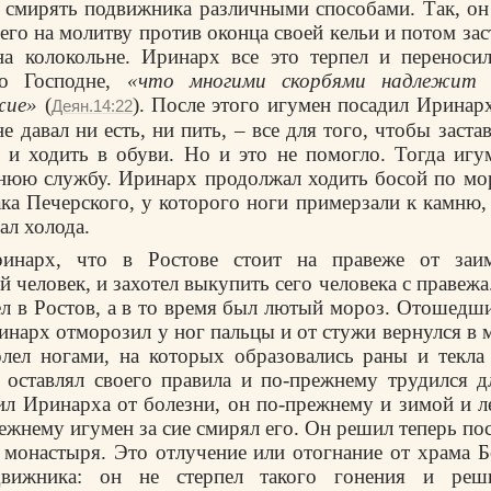
 смирять подвижника различными способами. Так, он 
его на молитву против оконца своей кельи и потом за
на колокольне. Иринарх все это терпел и переноси
во Господне,
«что многими скорбями надлежит
жие»
(
). После этого игумен посадил Иринарх
Деян.14:22
е давал ни есть, ни пить, – все для того, чтобы заста
и ходить в обуви. Но и это не помогло. Тогда игу
нюю службу. Иринарх продолжал ходить босой по мо
ка Печерского, у которого ноги примерзали к камню,
ал холода.
инарх, что в Ростове стоит на правеже от заим
 человек, и захотел выкупить сего человека с правежа
л в Ростов, а в то время был лютый мороз. Отошедш
ринарх отморозил у ног пальцы и от стужи вернулся в 
лел ногами, на которых образовались раны и текла
 оставлял своего правила и по-прежнему трудился д
ил Иринарха от болезни, он по-прежнему и зимой и л
режнему игумен за сие смирял его. Он решил теперь по
 монастыря. Это отлучение или отогнание от храма 
движника: он не стерпел такого гонения и реш