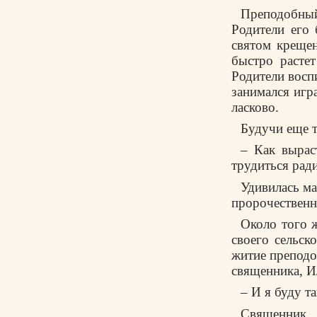
Преподобны
Родители его
святом крещен
быстро растет
Родители восп
занимался игр
ласково.
Будучи еще т
– Как вырас
трудиться ради
Удивилась ма
пророчественн
Около того ж
своего сельск
житие препод
священника, Ил
– И я буду т
Священник 