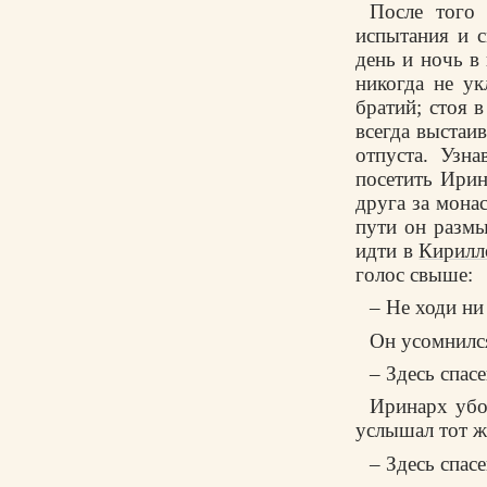
После того
испытания и с
день и ночь в
никогда не у
братий; стоя в
всегда выстаив
отпуста. Узн
посетить Ирин
друга за монас
пути он размы
идти в
Кирилл
голос свыше:
– Не ходи ни
Он усомнился
– Здесь спас
Иринарх убоя
услышал тот ж
– Здесь спас