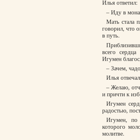
Илья ответил:
– Иду в мона
Мать стала п
говорил, что 
в путь.
Приблизивши
всего сердца
Игумен благос
– Зачем, чад
Илья отвечал
– Желаю, отч
и причти к из
Игумен серд
радостью, пост
Игумен, по
которого мол
молитве.