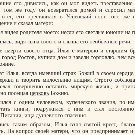
вшие его дивились, как он мог видеть преставление 
 в том же году он возвратился домой и спросил мат
 отец его преставился в Успенский пост того же г
ение и сказал матери:
 я видел родителя моего: несли его светлые юноши на 
лась, видя сына своего и слыша его необычные речи.
ле смерти своего отца, Илья с матерью и старшим 
в город Ростов, купили дом и завели торговлю, чем вс
ояние.
т Илья, всегда имевший страх Божий в своем сердце,
церкви и творить милостыню нищим. Строго соблюда
желал совершенно оставить мирскую жизнь, и приня
нно посещая
церковь
Божию.
ился с одним человеком, купеческого звания, по и
ать книги, подружился с ним и стал постоянно
Писании, ища душевного спасения.
ись таким образом, Илья взял святой крест, благо
ть. На вопрос своей матери, что он предпринимает и 