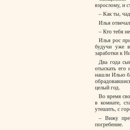
взрослому, и с
– Как ты, ча
Илья отвечал
– Кто тебя не
Илья рос при
будучи уже в
заработки к Н
Два года сы
отыскать его 
нашли Илью бл
обрадовавшись
целый год.
Во время сво
в комнате, с
утешить, с гор
– Вижу прес
погребение.