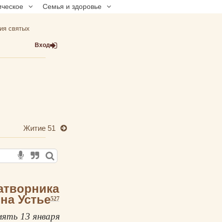
ическое
Семья и здоровье
ия святых
Вход
Житие 51
атворника
на Устье
527
ять 13 января