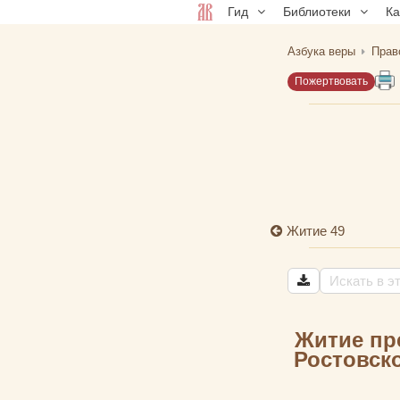
Гид
Библиотеки
К
Азбука веры
Прав
Пожертвовать
Житие 49
Житие пр
Ростовско