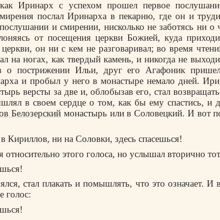
 как Иринарх с успехом прошел первое послушани
мирения послал Иринарха в пекарню, где он и труд
 послушании и смирении, нисколько не заботясь ни о 
клоняясь от посещения церкви Божией, куда приходи
 церкви, он ни с кем не разговаривал; во время чтени
ал на ногах, как твердый камень, и никогда не выход
ав о пострижении Ильи, друг его Агафоник прише
арха и пробыл у него в монастыре немало дней. Ир
тырь версты за две и, облобызав его, стал возвращат
шлял в своем сердце о том, как бы ему спастись, и 
ов Белозерский
монастырь или в Соловецкий. И вот 
 в Кириллов, ни на Соловки, здесь спасешься!
 относительно этого голоса, но услышал вторично тот
ешься!
лся, стал плакать и помышлять, что это означает. И в
е голос:
ешься!