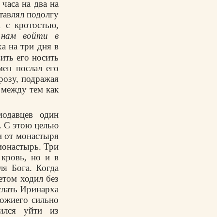
часа на два на
ставлял подолгу
л с кротостью,
 нам войти в
а на три дня в
вить его носить
мен послал его
розу, подражая
 между тем как
одавцев один
. С этою целью
и от монастыря
монастырь. Три
 кровь, но и в
ля Бога. Когда
етом ходил без
слать Иринарха
Божиего сильно
ился уйти из