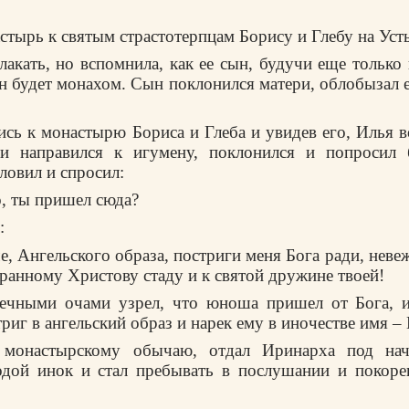
стырь к святым страстотерпцам Борису и Глебу на Уст
лакать, но вспомнила, как ее сын, будучи еще только 
он будет монахом. Сын поклонился матери, облобызал е
сь к монастырю Бориса и Глеба и увидев его, Илья в
 и направился к игумену, поклонился и попросил б
ловил и спросил:
о, ты пришел сюда?
:
е, Ангельского образа, постриги меня Бога ради, неве
бранному Христову стаду и к святой дружине твоей!
ечными очами узрел, что юноша пришел от Бога, и
риг в ангельский образ и нарек ему в иночестве имя –
 монастырскому обычаю, отдал Иринарха под нач
одой инок и стал пребывать в послушании и покорен