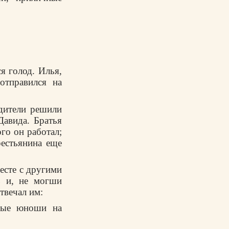
я голод. Илья,
отправился на
одители решили
Давида. Братья
го он работал;
рестьянина еще
есте с другими
ь и, не могши
твечал им:
тлые юноши на