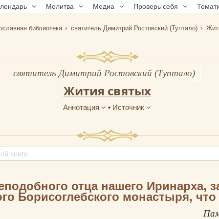
алендарь
Молитва
Медиа
Проверь себя
Темат
ославная библиотека
святитель Димитрий Ростовский (Туптало)
Жит
святитель Димитрий Ростовский (Туптало)
Жития святых
Аннотация
•
Источник
еподобного отца нашего Иринарха, з
го Борисоглебского монастыря, что 
Пам