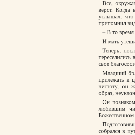
Все, окружа
верст. Когда
услышал, что
припомнил вид
– В то время
И мать утеши
Теперь, пос
переселились 
свое благосост
Младший бра
прилежать к 
чистоту, он 
образ, неукло
Он познаком
любившим чит
Божественном 
Подготовивш
собрался в пу