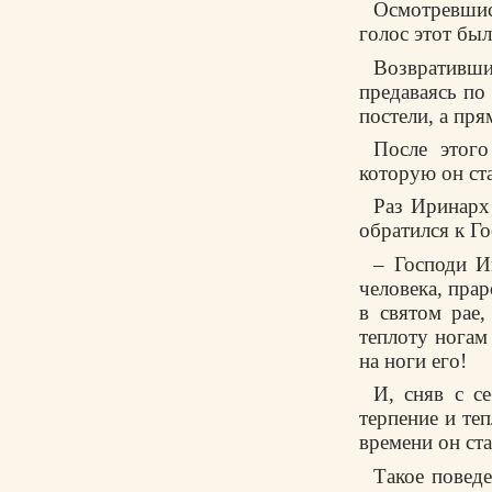
Осмотревшис
голос этот бы
Возвративши
предаваясь по
постели, а пря
После этог
которую он ста
Раз Иринарх
обратился к Г
– Господи И
человека, пра
в святом рае,
теплоту ногам
на ноги его!
И, сняв с с
терпение и теп
времени он ста
Такое повед