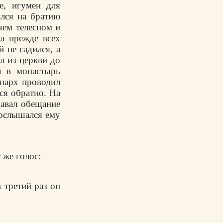
е, игумен для
ился на братию
чем телесном и
л прежде всех
й не садился, а
ил из церкви до
л в монастырь
инарх проводил
ься обратно. На
давал обещание
послышался ему
 же голос:
 третий раз он