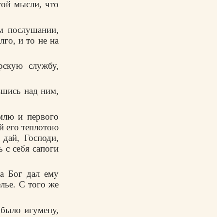
той мысли, что
м послушании,
го, и то не на
рскую службу,
вшись над ним,
млю и первого
й его теплотою
 дай, Господи,
 с себя сапоги
са Бог дал ему
елье. С того же
 было игумену,