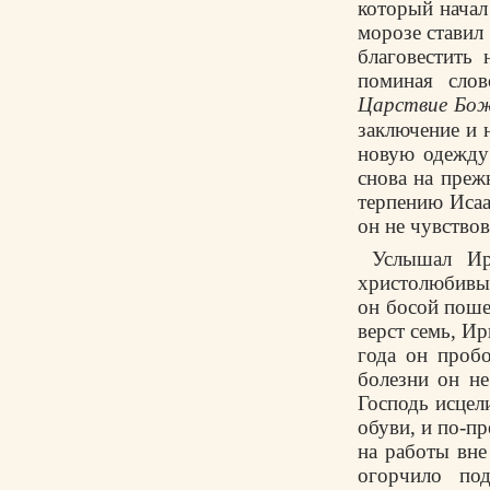
который начал
морозе ставил 
благовестить 
поминая сло
Царствие Бо
заключение и н
новую одежду 
снова на преж
терпению Исаа
он не чувствов
Услышал Ир
христолюбивый
он босой поше
верст семь, И
года он пробо
болезни он не
Господь исцел
обуви, и по-п
на работы вне
огорчило по