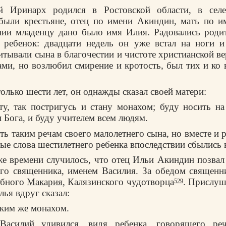
й Иринарх родился в Ростовской области, в селе
 были крестьяне, отец по имени Акиндин, мать по и
ии младенцу дано было имя Илия. Радовались родит
 ребенок: двадцати недель он уже встал на ноги и
итывали сына в благочестии и чистоте христианской ве
ами, но возлюбил смирение и кротость, был тих и ко 
олько шести лет, он однажды сказал своей матери:
ту, так постригусь и стану монахом; буду носить на
 Бога, и буду учителем всем людям.
ть таким речам своего малолетнего сына, но вместе и 
ые слова шестилетнего ребенка впоследствии сбылись 
е времени случилось, что отец Ильи Акиндин позвал 
ого священника, именем Василия. За обедом священн
обного
Макария
, Калязинского чудотворца
. Прислуш
529
ья вдруг сказал:
аким же монахом.
Василий удивился, видя ребенка, говорящего ре