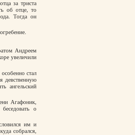
отца за триста
ь об отце, то
ода. Тогда он
погребение.
братом Андреем
коре увеличили
 особенно стал
я девственную
ть ангельский
мени Агафоник,
 беседовать о
словился им и
куда собрался,