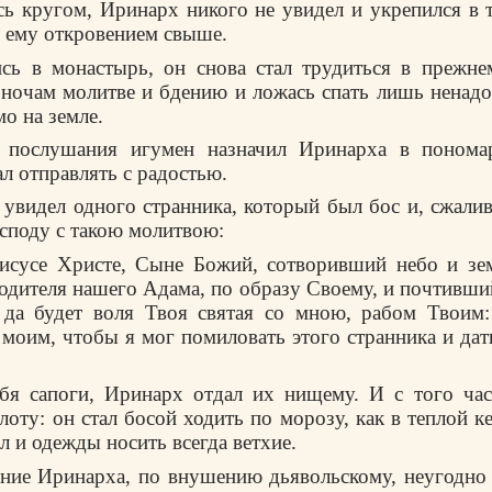
ь кругом, Иринарх никого не увидел и укрепился в 
л ему откровением свыше.
сь в монастырь, он снова стал трудиться в прежне
 ночам молитве и бдению и ложась спать лишь ненадол
мо на земле.
о послушания игумен назначил Иринарха в понома
л отправлять с радостью.
 увидел одного странника, который был бос и, сжали
осподу с такою молитвою:
исусе Христе, Сыне Божий, сотворивший небо и зе
родителя нашего Адама, по образу Своему, и почтивши
 да будет воля Твоя святая со мною, рабом Твоим:
 моим, чтобы я мог помиловать этого странника и дать
ебя сапоги, Иринарх отдал их нищему. И с того ча
лоту: он стал босой ходить по морозу, как в теплой к
л и одежды носить всегда ветхие.
ение Иринарха, по внушению дьявольскому, неугодно