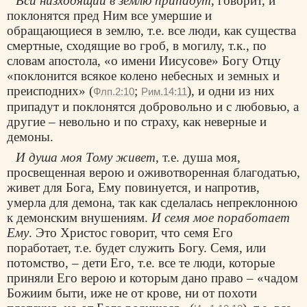
Вси низходящии в землю припадут
, говорит, и
поклонятся пред Ним все умершие и
обращающиеся в землю, т.е. все люди, как существа
смертные, сходящие во гроб, в могилу, т.к., по
словам апостола, «о имени Иисусове» Богу Отцу
«поклонится всякое колено небесных и земных и
преисподних» (
;
), и одни из них
Флп.2:10
Рим.14:11
припадут и поклонятся добровольно и с любовью, а
другие – невольно и по страху, как неверные и
демоны.
И душа моя Тому живет
, т.е. душа моя,
просвещенная верою и оживотворенная благодатью,
живет для Бога, Ему повинуется, и напротив,
умерла для демона, так как сделалась непреклонною
к демонским внушениям.
И семя мое поработает
Ему
. Это Христос говорит, что семя Его
поработает, т.е. будет служить Богу. Семя, или
потомство, – дети Его, т.е. все те люди, которые
приняли Его верою и которым дано право – «чадом
Божиим быти, иже не от крове, ни от похоти