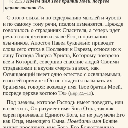
Повем имя Твое братии моей, посреде
Пс.21:23
церкве воспою Тя.
С этого стиха, и по содержанию мыслей и чувств
и по самому тону речи, псалом изменяется. Прежде
говорилось о страданиях Спасителя, а теперь идет
речь о воскресении и славе Его, о призвании
язычников. Апостол Павел буквально приводит
слова сего стиха в Послании к Евреям, относя их к
лицу Господа Иисуса Христа, Которому покорено
все и Который, совершив спасение людей Своими
страданиями и вкусив смерть за всех, как
Освящающий имеет одно естество с освящаемыми,
и по сей причине «Он не стыдится называть их
братиями, говоря: возвещу имя Твое братии Моей,
посреде церкве воспою Тя» (
).
Евр.2:9–12
Под
именем
, которое Господь имеет поведать, или
возвестить, Он разумеет имя Бога Отца, так как
евреи признавали Единого Бога, но не разумели Его
как Отца, имеющего Сына.
Поведать имя
Божие
значит прославить имя Бога, Его Божественные