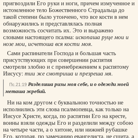
пригвоздили Его руки и ноги, причем измученное и
истомленное тело Божественного Страдальца до
такой степени было утончено, что все кости в нем
обнаружились и представлялась полная
возможность сосчитать их. Это и выражено
словами настоящего псалма:
ископаша руце мои и
нозе мои, исчетоша вся кости моя
.
Сами распинатели Господа и большая часть
присутствующих при совершении распятия
смотрели злобно и с пренебрежением к распятому
Иисусу:
тии же смотриша и презреша мя
.
Разделиша ризы моя себе, и о одежди моей
Пс.21:19
меташа жребий.
Ни на ком другом с буквальною точностью не
исполнились эти слова псалмопевца, как только на
Иисусе Христе, когда, по распятии Его на кресте,
воины взяли одежды Его и разделили между собою
на четыре части, а о хитоне, или нижней рубашке
Его, которая, по замечанию евангелиста, не сшита, а