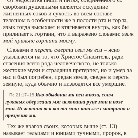
скорбями душевными является оскудение
жизненных соков и сухость во всем составе
телесном в особенности же в полости рта и горла,
язык тогда высыхает и втягивается внутрь, как бы
прилипает к гортани, что и выражено словами:
язык
мой прильпе гортани моему
.
Словами
в персть смерти свел мя еси
– ясно
указывается на то, что Христос Спаситель, ради
спасения всего рода человеческого, не только
жестокие муки и страдания претерпел, но и умер за
нас и был погребен, предан земле, сведен в персть
земную, куда обычно и низводятся все умершие.
Яко обыдоша мя пси мнози, сонм
Пс.21:17–18
лукавых одержаша мя: ископаша руце мои и нозе
мои. Исчетоша вся кости моя: тии же смотриша и
презреша мя.
Тех же врагов своих, которых выше (ст. 13)
называет тельцами и юнцами тучными, пророк, в