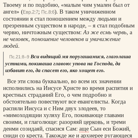
Твоему и по подобию, «малым чим умален был от
ангел» (
;
). В таком уничиженном
Евр.2:7
Пс.8:6
состоянии я стал поношением между людьми и
презренным существом в народе, – я стал подобным
червю, ничтожным существом:
Аз
же есмь червь,
а
не человек, поношение человеков и
уничижение
людей.
Вси видящий мя поругашамися, глаголаша
Пс.21:8–9
устнами, покиваша главою: упова на Господа, да
избавит его, да спасет его, яко хощет его.
Все эти слова буквально, во всем их значении
исполнились на Иисусе Христе во время распятия и
крестных страданий Его, о чем подробно и
обстоятельно повествуют все евангелисты. Когда
распяли Иисуса и с Ним двух злодеев, то
«мимоходящии хуляху Его, покивающе главами
своими, и глаголюще: разоряяй
церковь
, и треми
денми созидаяй, спасися Сам:
аще
Сын еси Божий,
сниди со креста. Такожде же и архиерее ругающеся