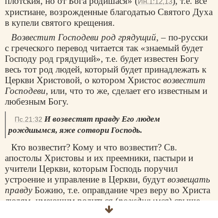
плотския, но от Бога родишася» (
), т.е. все
Ин.1:12,13
христиане, возрожденные благодатью Святого Духа
в купели святого крещения.
Возвестит Господеви род грядущий
, – по-русски
с греческого перевод читается так «знаемый будет
Господу род грядущий», т.е. будет известен Богу
весь тот род людей, который будет принадлежать к
Церкви Христовой, о котором Христос
возвестит
Господеви,
или, что то же, сделает его известным и
любезным Богу.
И возвестят правду Его людем
Пс.21:32
рождшымся, яже сотвори Господь.
Кто возвестит? Кому и что возвестит? Св.
апостолы Христовы и их преемники, пастыри и
учители Церкви, которым Господь поручил
устроение и управление в Церкви, будут
возвещать
правду
Божию, т.е. оправдание чрез веру во Христа
людям, имеющим родиться (
рождшымся
) свыше,
чрез таинство святого крещения, а сии последние,