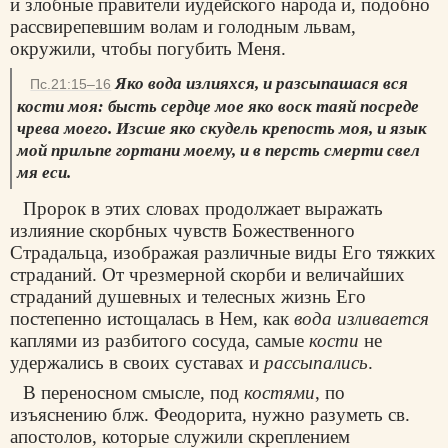
и злобные правители иудейского народа и, подобно
рассвирепевшим волам и голодным львам,
окружили, чтобы погубить Меня.
Яко вода излияхся, и разсыпашася вся
Пс.21:15–16
кости моя: бысть сердце мое яко воск таяй посреде
чрева моего. Изсше яко скудель крепость моя, и язык
мой прильпе гортани моему, и в персть смерти свел
мя еси.
Пророк в этих словах продолжает выражать
излияние скорбных чувств Божественного
Страдальца, изображая различные виды Его тяжких
страданий. От чрезмерной скорби и величайших
страданий душевных и телесных жизнь Его
постепенно истощалась в Нем, как
вода изливается
каплями из разбитого сосуда, самые
кости
не
удержались в своих суставах и
рассыпались
.
В переносном смысле, под
костями
, по
изъяснению блж. Феодорита, нужно разуметь св.
апостолов, которые служили скреплением