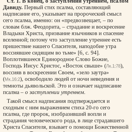
Ст. 1. В конец, о заступлении утреннем, псалом
Давиду.
Первый стих псалма, составляющий
надписание его, указывает на пророческий смысл
сего псалма, именно: он «предвозвещает, – по
словам блж. Феодорита, – страдание и воскресение
Владыки Христа, призвание язычников и спасение
вселенной; потому что заступление утреннее есть
пришествие нашего Спасителя, наподобие утра
воссиявшее сидящим во тьме» [6, с. 94].
Воплотившееся Единородное Слово Божие,
Господь Иисус Христос, «Восток свыше» (
),
Лк.1:78
воссияв в воскресении Своем, «зело заутра»
(
), освободило людей от ночи неведения и
Мк.16:2
темноты дьявольской. Это и означает надписание
псалма –
о заступлении утреннем
.
Такой смысл надписания подтверждается и
сходным с ним выражением стиха 20-го сего
псалма, где пророк, изобразивший вопли и
страдания человеческого рода, в лице страдавшего
Христа Спасителя, взывает о помощи Божественной