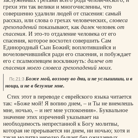
грехи эти так велики и многочисленны, что
совершенно удалили людей от спасения: самый
рассказ, или слова о грехах человеческих,
словеса
грехопадений
показывают, как
далек
человек
от
спасения
. И это-то отдаление человека от его
спасения, которое восхотел совершить Сам
Единородный Сын Божий; воплотившийся и
вочеловечившийся ради его спасения, и побуждает
его с псалмопевцем воскликнуть:
далече от
спасения моего словеса грехопадений моих
.
Боже мой, воззову во дни, и не услышиши, и в
Пс.21:3
нощи, и не в безумие мне.
Стих этот в переводе с еврейского языка читается
так: «Боже мой! Я вопию днем, – и Ты не внемлешь
мне, ночью, – и нет мне успокоения». Буквальное
значение этих изречений указывает на
необходимость непрестанной к Богу молитвы,
которая не прерывается ни днем, ни ночью; хотя и
такая молитва нередко бывает без ожидаемых