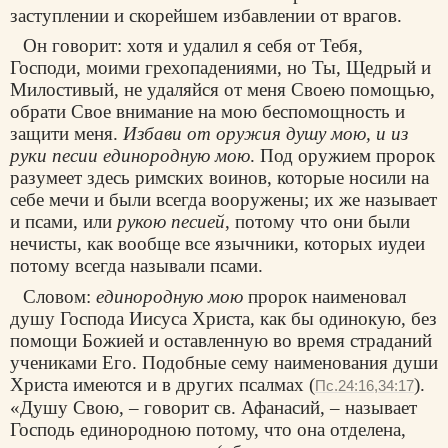
заступлении и скорейшем избавлении от врагов.
Он говорит: хотя и удалил я себя от Тебя,
Господи, моими грехопадениями, но Ты, Щедрый и
Милостивый, не удаляйся от меня Своею помощью,
обрати Свое внимание на мою беспомощность и
защити меня.
Избави от оружия душу мою, и из
руки песии единородную мою
. Под оружием пророк
разумеет здесь римских воинов, которые носили на
себе мечи и были всегда вооружены; их же называет
и псами, или
рукою песией
, потому что они были
нечисты, как вообще все язычники, которых иудеи
потому всегда называли псами.
Словом:
единородную мою
пророк наименовал
душу Господа Иисуса Христа, как бы одинокую, без
помощи Божией и оставленную во время страданий
учениками Его. Подобные сему наименования души
Христа имеются и в других псалмах (
).
Пс.24:16,34:17
«Душу Свою, – говорит св. Афанасий, – называет
Господь единородною потому, что она отделена,