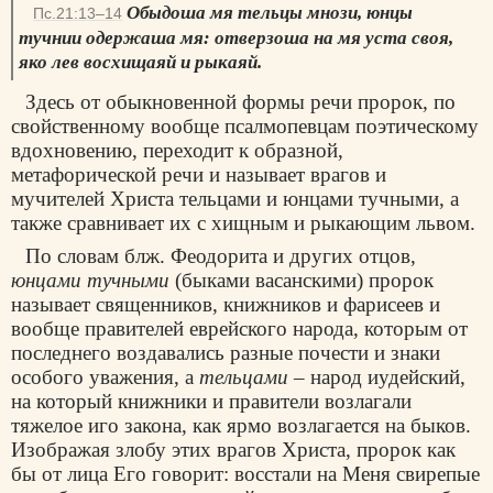
Обыдоша мя тельцы мнози, юнцы
Пс.21:13–14
тучнии одержаша мя: отверзоша на мя уста своя,
яко лев восхищаяй и рыкаяй.
Здесь от обыкновенной формы речи пророк, по
свойственному вообще псалмопевцам поэтическому
вдохновению, переходит к образной,
метафорической речи и называет врагов и
мучителей Христа тельцами и юнцами тучными, а
также сравнивает их с хищным и рыкающим львом.
По словам блж. Феодорита и других отцов,
юнцами тучными
(быками васанскими) пророк
называет священников, книжников и фарисеев и
вообще правителей еврейского народа, которым от
последнего воздавались разные почести и знаки
особого уважения, а
тельцами
– народ иудейский,
на который книжники и правители возлагали
тяжелое иго закона, как ярмо возлагается на быков.
Изображая злобу этих врагов Христа, пророк как
бы от лица Его говорит: восстали на Меня свирепые