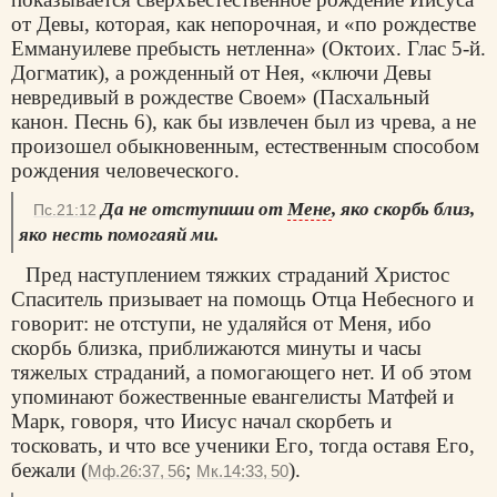
от Девы, которая, как непорочная, и «по рождестве
Еммануилеве пребысть нетленна» (Октоих. Глас 5-й.
Догматик), а рожденный от Нея, «ключи Девы
невредивый в рождестве Своем» (Пасхальный
канон. Песнь 6), как бы извлечен был из чрева, а не
произошел обыкновенным, естественным способом
рождения человеческого.
Да не отступиши от
Мене
, яко скорбь близ,
Пс.21:12
яко несть помогаяй ми.
Пред наступлением тяжких страданий Христос
Спаситель призывает на помощь Отца Небесного и
говорит: не отступи, не удаляйся от Меня, ибо
скорбь близка, приближаются минуты и часы
тяжелых страданий, а помогающего нет. И об этом
упоминают божественные евангелисты Матфей и
Марк, говоря, что Иисус начал скорбеть и
тосковать, и что все ученики Его, тогда оставя Его,
бежали (
;
).
Мф.26:37, 56
Мк.14:33, 50