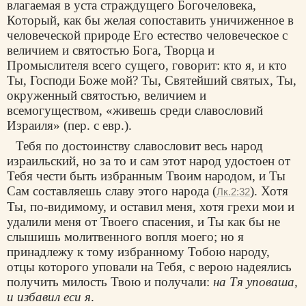
влагаемая в уста страждущего Богочеловека,
Который, как бы желая сопоставить уничиженное в
человеческой природе Его естество человеческое с
величием и святостью Бога, Творца и
Промыслителя всего сущего, говорит: кто я, и кто
Ты, Господи Боже мой? Ты, Святейший святых, Ты,
окруженный святостью, величием и
всемогуществом, «живешь среди славословий
Израиля» (пер. с евр.).
Тебя по достоинству славословит весь народ
израильский, но за то и сам этот народ удостоен от
Тебя чести быть избранным Твоим народом, и Ты
Сам составляешь славу этого народа (
). Хотя
Лк.2:32
Ты, по-видимому, и оставил меня, хотя грехи мои и
удалили меня от Твоего спасения, и Ты как бы не
слышишь молитвенного вопля моего; но я
принадлежу к тому избранному Тобою народу,
отцы которого уповали на Тебя, с верою надеялись
получить милость Твою и получали:
на Тя уповаша,
и избавил ecи я
.