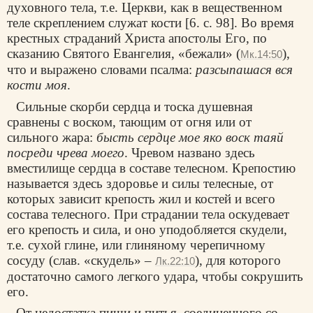
духовного тела, т.е. Церкви, как в вещественном
теле скреплением служат кости [6. с. 98]. Во время
крестных страданий Христа апостолы Его, по
сказанию Святого Евангелия, «бежали» (
),
Мк.14:50
что и выражено словами псалма:
разсыпашася вся
кости моя
.
Сильные скорби сердца и тоска душевная
сравнены с воском, тающим от огня или от
сильного жара:
бысть сердце мое яко воск таяй
посреди чрева моего
. Чревом названо здесь
вместилище сердца в составе телесном. Крепостию
называется здесь здоровье и силы телесные, от
которых зависит крепость жил и костей и всего
состава телесного. При страдании тела оскудевает
его крепость и сила, и оно уподобляется скудели,
т.е. сухой глине, или глиняному черепичному
сосуду (слав. «скудель» –
), для которого
Лк.22:10
достаточно самого легкого удара, чтобы сокрушить
его.
От недостатка пищи и питья, соединенного со