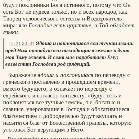
будут поклонники Бога истинного, потому что Он
есть Бог не иудеев только, но и всех народов, как
Творец человеческого естества и Вседержитель
мира:
яко Господне есть царствие, и Той обладает
языки
.
Ядоша и поклонишася вси тучнии земли:
Пс.21:30–31
пред Ним припадут вси низходящии в землю: и душа
моя Тому живет. И семя мое поработает Ему:
возвестит Господеви род грядущий.
Выражение
ядоша и поклонишася
по переводу с
греческого поставлено в прошедшем времени,
вместо будущего, и означает по переводу с
еврейского и согласно контексту: «будут есть и
поклоняться все тучные земли», т.е. богатые и
славные, уверовавшие в Господа и обогатившиеся
благочестием и добродетелью будут вкушать и
насытятся благ от Божественной трапезы, которую
уготовал Бог верующим в Него.