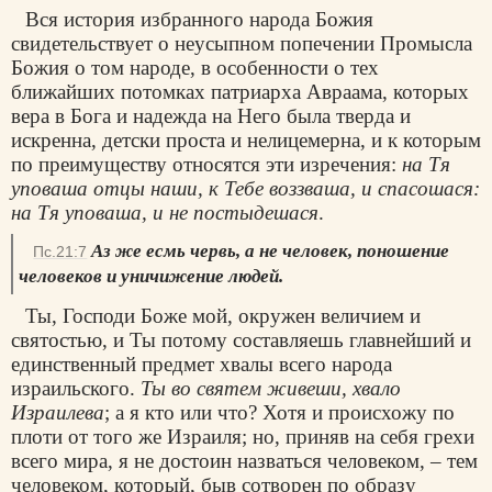
Вся история избранного народа Божия
свидетельствует о неусыпном попечении Промысла
Божия о том народе, в особенности о тех
ближайших потомках патриарха Авраама, которых
вера в Бога и надежда на Него была тверда и
искренна, детски проста и нелицемерна, и к которым
по преимуществу относятся эти изречения:
на Тя
уповаша отцы наши, к Тебе воззваша, и спасошася:
на Тя уповаша, и не постыдешася
.
Аз же есмь червь, а не человек, поношение
Пс.21:7
человеков и уничижение людей.
Ты, Господи Боже мой, окружен величием и
святостью, и Ты потому составляешь главнейший и
единственный предмет хвалы всего народа
израильского.
Ты во святем живеши, хвало
Израилева
; а я кто или что? Хотя и происхожу по
плоти от того же Израиля; но, приняв на себя грехи
всего мира, я не достоин назваться человеком, – тем
человеком, который, быв сотворен по образу