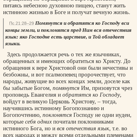
питаясь небесною духовною пищею, станут жить
истинною жизнью в Боге и получат вечную жизнь.
Помянутся и обратятся ко Господу вси
Пс.21:28–29
концы земли, и поклонятся пред Ним вся отечествия
язык: яко Господне есть царствие, и Той обладает
языки.
Здесь продолжается речь о тех же язычниках,
обращенных и имеющих обратиться ко Христу. До
обращения к вере Христовой они были нечестивы и
безбожны, и вот псалмопевец пророчествует, что
народы, живущие во всех концах земли, доселе как
бы забытые Богом,
помянутся
Им, призовутся чрез
проповедь Евангелия и
обратятся ко Господу
,
войдут в великую
Церковь
Христову, – тогда,
научившись истинному Богопознанию и
Богопочтению,
поклонятся
Господу не одни иудеи,
которые
себя одних
почитали поклонниками
истинного Бога, но и
вся отечествия язык
, т.е. во
всех народах и между всеми отдельными племенами