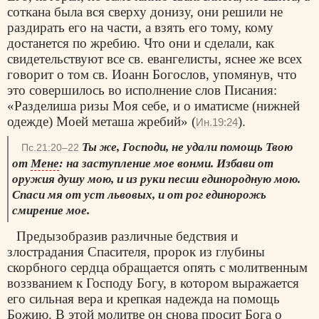
соткана была вся сверху донизу, они решили не
раздирать его на части, а взять его тому, кому
достанется по жребию. Что они и сделали, как
свидетельствуют все св. евангелисты, яснее же всех
говорит о том св. Иоанн Богослов, упомянув, что
это совершилось во исполнение слов Писания:
«Разделиша ризы Моя себе, и о иматисме (нижней
одежде) Моей меташа жребий» (
).
Ин.19:24
Ты же, Господи, не удали помощь Твою
Пс.21:20–22
от
Мене
: на заступление мое вонми. Избави от
оружия душу мою, и из руки песии единородную мою.
Спаси мя от уст львовых, и от рог единорожь
смирение мое.
Предызобразив различные бедствия и
злострадания Спасителя, пророк из глубины
скорбного сердца обращается опять с молитвенным
воззванием к Господу Богу, в котором выражается
его сильная вера и крепкая надежда на помощь
Божию. В этой молитве он снова просит Бога о