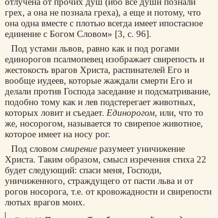
отлучена от прочих душ (ибо все души познали
грех, а она не познала греха), а еще и потому, что
она одна вместе с плотью всегда имеет ипостасное
единение с Богом Словом» [3, с. 96].
Под устами львов, равно как и под рогами
единорогов псалмопевец изображает свирепость и
жестокость врагов Христа, распинателей Его и
вообще иудеев, которые жаждали смерти Его и
делали против Господа заседание и подсматривание,
подобно тому как и лев подстерегает животных,
которых ловит и съедает.
Единорогом
, или, что то
же, носорогом, называется то свирепое животное,
которое имеет на носу рог.
Под словом
смирение
разумеет уничижение
Христа. Таким образом, смысл изречения стиха 22
будет следующий: спаси меня, Господи,
уничиженного, страждущего от пасти льва и от
рогов носорога, т.е. от кровожадности и свирепости
лютых врагов моих.