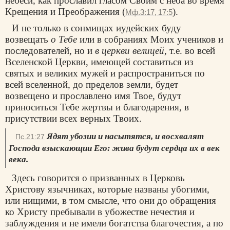
небеси, как прославил гласом Своим с неба во время
Крещения и Преображения (
).
Мф.3:17, 17:5
И не только в сонмищах иудейских буду
возвещать
о Тебе
или в собраниях Моих учеников и
последователей, но и
в церкви велицей
, т.е. во всей
Вселенской Церкви, имеющей составиться из
святых и великих мужей и распространиться по
всей вселенной, до пределов земли, будет
возвещено и прославлено имя Твое, будут
приноситься Тебе жертвы и благодарения, в
присутствии всех верных Твоих.
Ядят убозии и насытятся, и восхвалят
Пс.21:27
Господа взыскающии Его: жива будут сердца их в век
века.
Здесь говорится о призванных в
Церковь
Христову язычниках, которые названы убогими,
или нищими, в том смысле, что они до обращения
ко Христу пребывали в убожестве нечестия и
заблуждения и не имели богатства благочестия, а по