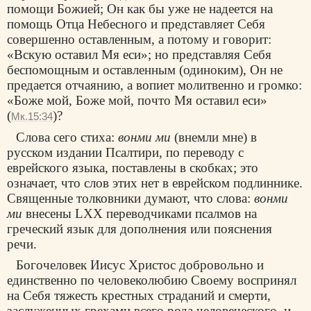
помощи Божией; Он как бы уже не надеется на
помощь Отца Небесного и представляет Себя
совершенно оставленным, а потому и говорит:
«Вскую оставил Мя еси»; но представляя Себя
беспомощным и оставленным (одиноким), Он не
предается отчаянию, а вопиет молитвенно и громко:
«Боже мой, Боже мой, почто Мя оставил еси»
(
)?
Мк.15:34
Слова сего стиха:
вонми ми
(внемли мне) в
русском издании Псалтири, по переводу с
еврейского языка, поставлены в скобках; это
означает, что слов этих нет в еврейском подлиннике.
Священные толковники думают, что слова:
вонми
ми
внесены LXX переводчиками псалмов на
греческий язык для дополнения или пояснения
речи.
Богочеловек Иисус Христос добровольно и
единственно по человеколюбию Своему воспринял
на Себя тяжесть крестных страданий и смерти,
заслуженных грехами всего рода человеческого, и