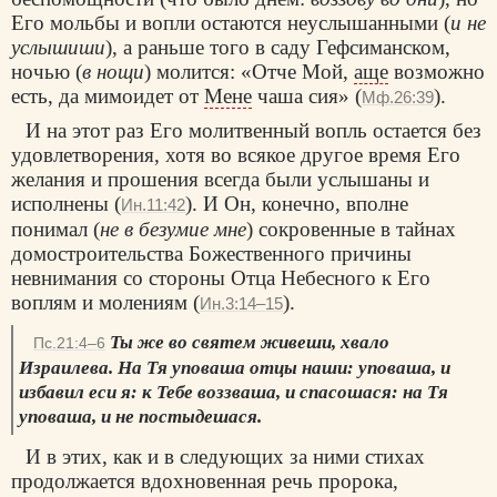
Его мольбы и вопли остаются неуслышанными (
и не
услышиши
), а раньше того в саду Гефсиманском,
ночью (
в нощи
) молится: «Отче Мой,
аще
возможно
есть, да мимоидет от
Мене
чаша сия» (
).
Мф.26:39
И на этот раз Его молитвенный вопль остается без
удовлетворения, хотя во всякое другое время Его
желания и прошения всегда были услышаны и
исполнены (
). И Он, конечно, вполне
Ин.11:42
понимал (
не в безумие мне
) сокровенные в тайнах
домостроительства Божественного причины
невнимания со стороны Отца Небесного к Его
воплям и молениям (
).
Ин.3:14–15
Ты же во святем живеши, хвало
Пс.21:4–6
Израилева. На Тя уповаша отцы наши: уповаша, и
избавил еси я: к Тебе воззваша, и спасошася: на Тя
уповаша, и не постыдешася.
И в этих, как и в следующих за ними стихах
продолжается вдохновенная речь пророка,