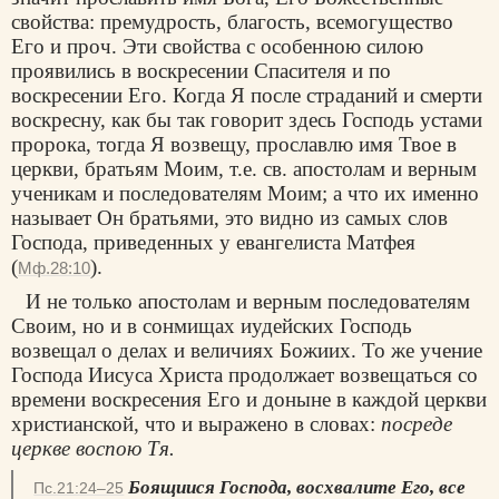
свойства: премудрость, благость, всемогущество
Его и проч. Эти свойства с особенною силою
проявились в воскресении Спасителя и по
воскресении Его. Когда Я после страданий и смерти
воскресну, как бы так говорит здесь Господь устами
пророка, тогда Я возвещу, прославлю имя Твое в
церкви, братьям Моим, т.е. св. апостолам и верным
ученикам и последователям Моим; а что их именно
называет Он братьями, это видно из самых слов
Господа, приведенных у евангелиста Матфея
(
).
Мф.28:10
И не только апостолам и верным последователям
Своим, но и в сонмищах иудейских Господь
возвещал о делах и величиях Божиих. То же учение
Господа Иисуса Христа продолжает возвещаться со
времени воскресения Его и доныне в каждой церкви
христианской, что и выражено в словах:
посреде
церкве воспою Тя.
Боящиися Господа, восхвалите Его, все
Пс.21:24–25