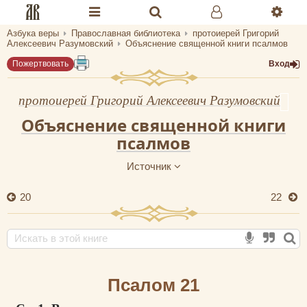
Азбука веры
Православная библиотека
протоиерей Григорий
Разделы портала «Азбука веры»
Алексеевич Разумовский
Объяснение священной книги псалмов
Пожертвовать
Вход
Главная
Гид
протоиерей Григорий Алексеевич Разумовский
Объяснение священной книги
Библиотеки
псалмов
Календарь
Источник
Молитва
20
22
Медиа
Проверь себя
Тематическое
Псалом 21
Семья и здоровье