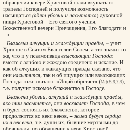
обращении к вере Христовой стали вкушать от
трапезы Господней и получили возможность
насыщаться
(ядят убозии и насытятся
) духовной
пищи Христовой – Его святого учения,
Божественной вечери Причащения, Его благодати и
т.п.
Блажени алчущии и жаждущии правды
, – учит
Христос в Святом Евангелии Своем, а это значит то
же, что и у псалмопевца
взыскающии Господа
:
вместе с алчбою и жаждою соединено и искание. И
как об алчущих и жаждущих правды сказано, что
они
насытятся,
так и об ищущих или взыскающих
Господа тоже сказано: «Ищай обретает» (
),
Мф.5:6,7:8
т.е. получит искомое блаженство в Господе.
Блажени убозии, алчущий и жаждущие правды,
яко тии насытятся
, они
восхвалят Господа
, в чем
и будет состоять их блаженство, которое
продолжится во веки веков, –
жива будут сердца
их в век века
, т.е. души их, бывшие мертвыми до
обращения, по обращении к вере Христовой,