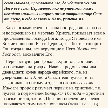
семя Иаковле, прославите Его, да убоится же от
Нero все семя Израилево: яко не уничижи, ниже
негодова молитвы нищаго, ниже отврати лице Свое
от
Мене
, и егда воззвах к Нему, услыша мя.
Здесь псалмопевец, от лица пострадавшего за нас
и воскресшего из мертвых Христа, призывает всех к
прославлению Господа Бога. Когда Я поведаю имя
Божие и воспою Его в Церкви, как бы так говорит
Он, тогда и вы, все верующие в Него (
боящиеся
Господа
), восхвалите Его.
Первенствующая
Церковь
Христова составилась
из потомков патриарха Иакова, родоначальника
двенадцати колен народа еврейского, т.е. из
уверовавших в Христа Спасителя иудеев, и из
язычников, а потому и здесь в словах
все семя
Иаковле
пророк разумеет первых из христиан, т.е.
иудеев, а под именем
боящихся Господа
– христиан
из язычников, т.к. и в Писании последние нередко
называются этим наименованием (
).
Деян.10:2, 22, 35