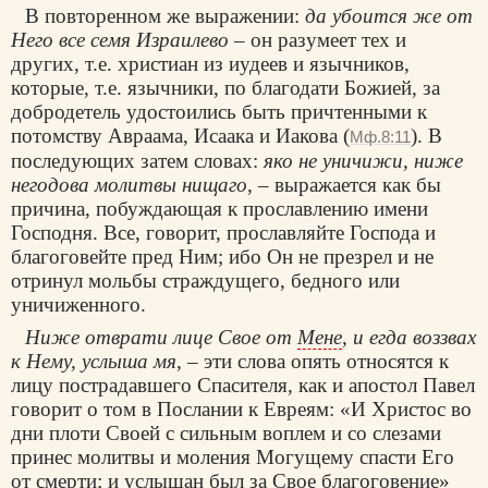
В повторенном же выражении:
да убоится же от
Него все семя Израилево
– он разумеет тех и
других, т.е. христиан из иудеев и язычников,
которые, т.е. язычники, по благодати Божией, за
добродетель удостоились быть причтенными к
потомству Авраама, Исаака и Иакова (
). В
Мф.8:11
последующих затем словах:
яко не уничижи, ниже
негодова молитвы нищаго
, – выражается как бы
причина, побуждающая к прославлению имени
Господня. Все, говорит, прославляйте Господа и
благоговейте пред Ним; ибо Он не презрел и не
отринул мольбы страждущего, бедного или
уничиженного.
Ниже отврати лице Свое от
Мене
, и егда воззвах
к Нему, услыша мя
, – эти слова опять относятся к
лицу пострадавшего Спасителя, как и апостол Павел
говорит о том в Послании к Евреям: «И Христос во
дни плоти Своей с сильным воплем и со слезами
принес молитвы и моления Могущему спасти Его
от смерти; и услышан был за Свое благоговение»