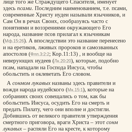
лице того же Страждущего Спасителя, именует
здесь
псами
. Последним наименованием, т.е. псами,
современные Христу иудеи называли язычников, и
Сам Он в речах Своих, сообразуясь часто с
понятиями и воззрениями окружающего Его
народа, название псов прилагал к язычникам
(
). А впоследствии это название перенесено
Мф.15:26
и на еретиков, лживых пророков и самозванных
апостолов (
; Кор.11:13) , и вообще на
Флп.3:2:2
неверующих иудеев (
), которые, подобно
Лк.20:20
псам, нападали на Господа Иисуса, чтобы
обольстить и оклеветать Его словом.
А
сонмом лукавых
названы здесь правители и
вожди народа иудейского (
), которые на
Мк.15:1
собраниях своих совещались о том, как бы
обольстить Иисуса, осудить Его на смерть и
предать Пилату, чего они вполне и достигли.
Добившись от великого правителя утверждения
смертного приговора, враги Христа – этот
сонм
лукавых
– распяли Его на кресте, к которому