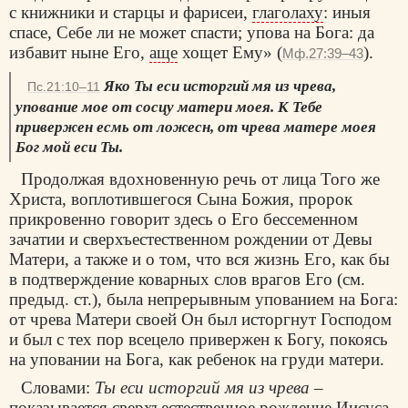
с книжники и старцы и фарисеи,
глаголаху
: иныя
спасе, Себе ли не может спасти; упова на Бога: да
избавит ныне Его,
аще
хощет Ему» (
).
Мф.27:39–43
Яко Ты еси исторгий мя из чрева,
Пс.21:10–11
упование мое от сосцу матери моея. К Тебе
привержен есмь от ложесн, от чрева матере моея
Бог мой еси Ты.
Продолжая вдохновенную речь от лица Того же
Христа, воплотившегося Сына Божия, пророк
прикровенно говорит здесь о Его бессеменном
зачатии и сверхъестественном рождении от Девы
Матери, а также и о том, что вся жизнь Его, как бы
в подтверждение коварных слов врагов Его (см.
предыд. ст.), была непрерывным упованием на Бога:
от чрева Матери своей Он был исторгнут Господом
и был с тех пор всецело привержен к Богу, покоясь
на уповании на Бога, как ребенок на груди матери.
Словами:
Ты ecи исторгий мя из чрева
–
показывается сверхъестественное рождение Иисуса