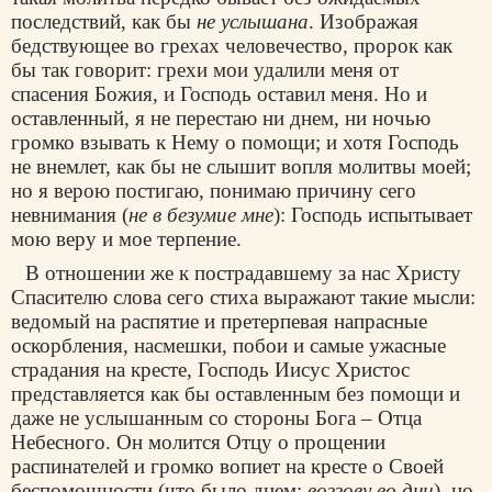
последствий, как бы
не услышана
. Изображая
бедствующее во грехах человечество, пророк как
бы так говорит: грехи мои удалили меня от
спасения Божия, и Господь оставил меня. Но и
оставленный, я не перестаю ни днем, ни ночью
громко взывать к Нему о помощи; и хотя Господь
не внемлет, как бы не слышит вопля молитвы моей;
но я верою постигаю, понимаю причину сего
невнимания (
не в безумие мне
): Господь испытывает
мою веру и мое терпение.
В отношении же к пострадавшему за нас Христу
Спасителю слова сего стиха выражают такие мысли:
ведомый на распятие и претерпевая напрасные
оскорбления, насмешки, побои и самые ужасные
страдания на кресте, Господь Иисус Христос
представляется как бы оставленным без помощи и
даже не услышанным со стороны Бога – Отца
Небесного. Он молится Отцу о прощении
распинателей и громко вопиет на кресте о Своей
беспомощности (что было днем:
воззову во дни
), но