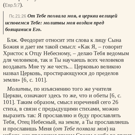
(
).
Евр.5:7
От Тебе похвала моя, в церкви велицей
Пс.21:26
исповемся Тебе: молитвы моя воздам пред
боящимися Его.
Блж. Феодорит относит эти слова к лицу Сына
Божия и дает им такой смысл: «Как Я, – говорит
Христос к Отцу Небесному, – делаю Тебя ведомым
для человеков, так и Ты научаешь всех человеков
воздавать Мне ту же честь... Церковью великою
назвал
Церковь
, простирающуюся до пределов
земли» [6, с. 101].
Молитвы
, по изъяснению того же учителя
Церкви, означают здесь то же, что и обеты [6, с.
101]. Таким образом, смысл изречений сего 26
стиха, в связи с предыдущими стихами, можно
выразить так: Я прославляю и буду прославлять
Тебя, Отец Небесный, на земле, а Ты прославляешь
и прославишь Меня (
от Тебе похвала моя
) на