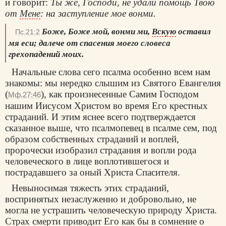
и говорит:
Ты же, Господи, не удали помощь Твою
от
Мене
: на заступление мое вонми.
Боже, Боже мой, вонми ми,
Вскую
оставил
Пс.21:2
мя еси; далече от спасения моего словеса
грехопадений моих.
Начальные слова сего псалма особенно всем нам
знакомы: мы нередко слышим из Святого Евангелия
(
), как произнесенные Самим Господом
Мф.27:46
нашим Иисусом Христом во время Его крестных
страданий. И этим яснее всего подтверждается
сказанное выше, что псалмопевец в псалме сем, под
образом собственных страданий и воплей,
пророчески изобразил страдания и вопли рода
человеческого в лице воплотившегося и
пострадавшего за оный Христа Спасителя.
Невыносимая тяжесть этих страданий,
воспринятых незаслуженно и добровольно, не
могла не устрашить человеческую природу Христа.
Страх смерти приводит Его как бы в сомнение о