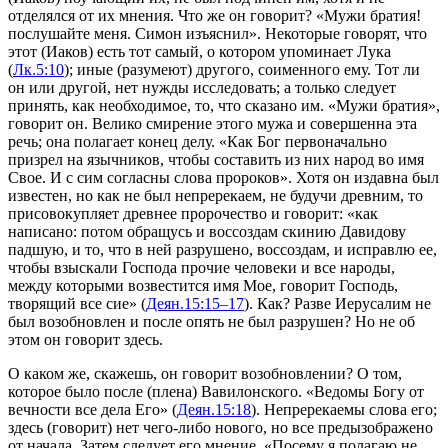
отделялся от их мнения. Что же он говорит?
«Мужи братия!
послушайте меня. Симон изъяснил»
. Некоторые говорят, что
этот (Иаков) есть тот самый, о котором упоминает Лука
(
Лк.5:10
); иные (разумеют) другого, соименного ему. Тот ли
он или другой, нет нужды исследовать; а только следует
принять, как не­обходимое, то, что сказано им.
«Мужи братия»
,
говорит он. Ве­лико смирение этого мужа и совершенна эта
речь; она полагает конец делу.
«Как Бог первоначально
призрел на язычников, чтобы составить из них народ во имя
Свое. И с сим согласны слова пророков»
. Хотя он издавна был
известен, но как не был непререкаем, не будучи древ­ним, то
присовокупляет древнее пророчество и говорит:
«как
написано: потом обращусь и воссоздам скинию Давидову
падшую, и то, что в ней разрушено, воссоздам, и исправлю ее,
чтобы взыскали Господа прочие человеки и все народы,
между которыми возвестится имя Мое, говорит Господь,
творящий все сие»
(
Деян.15:15–17
). Как? Разве Иерусалим не
был возобновлен и после опять не был разрушен? Но не об
этом он говорит здесь.
О каком же, скажешь, он говорит возобновлении? О том,
которое было после (плена) Вавилонского.
«Ведомы Богу от
вечности все дела Его»
(
Деян.15:18
). Непререкаемы слова его;
здесь (говорит) нет чего-либо нового, но все предызображено
от начала. Затем следует его мнение.
«Посему я полагаю не