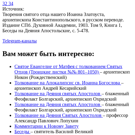
32
34
Источник:
Творения святого отца нашего Иоанна Златоуста,
архиепископа Константинопольского, в русском переводе.
Издание СПб. Духовной Академии, 1903. Том 9, Книга 1,
Беседы на Деяния Апостольские, с. 5-478.
Telegram-каналы
Вам может быть интересно:
Святое Евангелие от Матфея с толкованием Святых
Отцов (Троицкие листки №№ 801–1050)
–
архиепископ
Никон (Рождественский)
Толкование на Апокалипсис св. Иоанна Богослова
–
архиепископ Андрей Кесарийский
Толкование на Деяния святых Апостолов
–
блаженный
Феофилакт Болгарский, архиепископ Охридский
Толкование на Деяния святых Апостолов
–
блаженный
Феофилакт Болгарский, архиепископ Охридский
Толкование на Деяния Святых Апостолов
–
профессор
Александр Павлович Лопухин
Комментарии к Новому Завету
Беседы
–
святитель Василий Великий