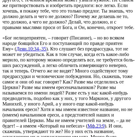
же притворствовать и изобре­тать предлоги: все легко. Если
хочешь, я покажу тебе, что это только предлог. Ты знаешь, что
должно делать и чего не долж­но? Почему же делаешь не то,
что должно, а чего не должно? Делай, что должно, и с
правыми мыслями проси от Бога, и Он, конечно, откроет тебе.
«Бог нелицеприятен
, – говорит (Писание), –
но во всяком
народе боящийся Его и поступающий по правде приятен
Ему»
(
Деян.10:34–35
). Кто слушает без предрассудка, тот не
может не убедиться. Как в том случае, когда есть какое-либо
мерило, по которому можно определять все, не требуется боль­
ших рассуждений, а легко обличить измеряющего неверно,
так и теперь. Отчего же не видят? Много содействуют тому
пред­рассудки и человеческие побуждения. Но, скажешь, тоже
самое и они об нас говорят? Как? Разве мы отделились от
Церк­ви? Разве мы имеем ересеначальников? Разве мы
называемся по имени людей? Разве есть у нас какой-нибудь
предводитель, подобно как у них, у того Маркион, у другого
Манихей, у иного Арий, а у иного еще какой-нибудь
начальник ереси? Хотя и мы имеем известное название, но не
(имеем) началь­ников ереси, а предстоятелей наших и
правителей Церкви. Мы не имеем учителей на земле, – да не
будет! – а имеем
«Который на небесах»
(
Мф.23:9
). И они,
скажешь, утверждают то же? Но у них есть название,
осуждающее их и заграждаю­щее им уста. Много было