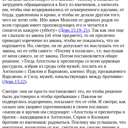
затруднять обращающихся к Богу из язычников, а написать
им, чтобы они воздерживались от оскверненного идолами, от
блуда, удавленины и крови, и чтобы не делали другим того,
чего не хотят себе. Ибо
закон
Моисеев от древних родов по
всем городам имеет проповедующих его и читается в
синагогах каждую субботу»
(
Деян.15:19–21
). Так как они еще
не слыхали из закона (об этом предмете), то он прилично
приводит изречение из закона, чтобы не показалось, что он
нарушается. Но, смотри, он не допускает их выслушать это от
закона, но от себя самого:
«Посему я полагаю»
, т.е. выслушав
от меня самого, не от за­кона. Потом постановляется общее
решение.
«Тогда Апостолы и пресвитеры со всею церковью
рассудили, избрав из среды себя мужей, послать их в
Антиохию с Павлом и Варнавою,
именно
: Иуду, прозываемого
Варсавою, и Силу, мужей, начальствующих между братиями»
(
Деян.15:22
).
Смотри: они не просто постановляют это, но чтобы решение
было достоверно и чтобы прибывшие с Павлом не
подверглись подозрению, посылают тех от себя. И смотри, как
сильно они укоряют (противников) в своем послании:
«написав и вручив им следующее: «Апостолы и пресвитеры и
братия – находящимся в Антиохии, Сирии и Киликии
братиям из язычников: радоваться. Поелику мы услышали, что
некоторые, вышедшие от нас, смутили вас
своими
речами и