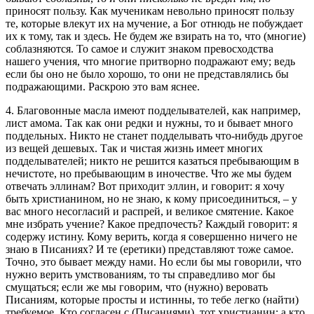
приносят пользу. Как мученикам невольно приносят пользу
те, которые влекут их на мучение, а Бог отнюдь не побуждает
их к тому, так и здесь. Не будем же взирать на то, что (многие)
соблаз­няются. То самое и служит знаком превосходства
нашего учения, что многие притворно подражают ему; ведь
если бы оно не было хорошо, то они не представлялись бы
подражающими. Раскрою это вам яснее.
4. Благовонные масла имеют подделывателей, как например,
лист амома. Так как они редки и нужны, то и бывает много
поддельных. Никто не станет подделывать что-нибудь другое
из вещей дешевых. Так и чистая жизнь имеет мно­гих
подделывателей; никто не решится казаться пребывающим в
нечистоте, но пребывающим в иночестве. Что же мы бу­дем
отвечать эллинам? Вот приходит эллин, и говорит: я хочу
быть христианином, но не знаю, к кому присоединиться, – у
вас много несогласий и распрей, и великое смятение. Какое
мне избрать учение? Какое предпочесть? Каждый говорит: я
содержу истину. Кому верить, когда я совершенно ничего не
знаю в Писаниях? И те (еретики) представляют тоже самое.
Точно, это бывает между нами. Но если бы мы говорили, что
нужно верить умствованиям, то ты справедливо мог бы
смущаться; если же мы говорим, что (нужно) веровать
Писаниям, которые просты и истинны, то тебе легко (найти)
требуемое. Кто согла­сен с (Писаниями), тот христианин; а кто