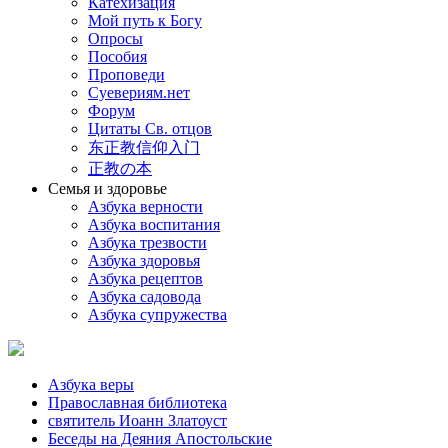
Катехизация
Мой путь к Богу
Опросы
Пособия
Проповеди
Суевериям.нет
Форум
Цитаты Св. отцов
东正教信仰入门
正教の本
Семья и здоровье
Азбука верности
Азбука воспитания
Азбука трезвости
Азбука здоровья
Азбука рецептов
Азбука садовода
Азбука супружества
Азбука веры
Православная библиотека
святитель Иоанн Златоуст
Беседы на Деяния Апостольские