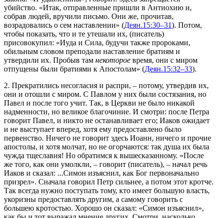
убийство.
«Итак, отправленные пришли в Антиохию и,
собрав людей, вручили письмо. Они же, прочитав,
возрадовались о сем наставлении»
(
Деян.15:30–31
). Потом,
чтобы показать, что и те уте­шали их, (писатель)
присовокупил:
«Иуда и Сила, будучи также пророками,
обильным словом преподали наставление братиям и
утвердили их. Пробыв там
некоторое
время, они с миром
отпущены были братиями к Апостолам»
(
Деян.15:32–33
).
2. Прекратились несогласия и распри, – потому, утвердив их,
они и отошли с миром. С Павлом у них были состя­зания, но
Павел и после того учит. Так, в Церкви не было никакой
надменности, но великое благочиние. И смотри: после Петра
говорит Павел, и никто не останавливает его; Иаков ожидает
и не выступает вперед, хотя ему предоставлено было
первенство. Ничего не говорит здесь Иоанн, ничего и прочие
апостолы, и хотя молчат, но не огорчаются: так душа их была
чужда тщеславия! Но обратимся к вышесказанному.
«После
же того, как они умолкли
, – говорит (писатель), –
начал речь
Иаков и сказал: ...Симон изъяснил, как Бог первоначально
призрел»
. Сначала говорил Петр силь­нее, а потом этот кротче.
Так всегда нужно поступать тому, кто имеет большую власть,
укоризны предоставлять другим, а самому говорить с
большею кротостью. Хорошо он сказал:
«Симон изъяснил»
,
как бы и тот выражал мнение других. Смотри, насколько