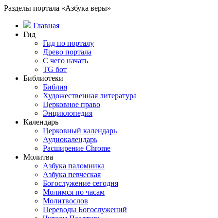
Разделы портала «Азбука веры»
Главная
Гид
Гид по порталу
Древо портала
С чего начать
TG бот
Библиотеки
Библия
Художественная литература
Церковное право
Энциклопедия
Календарь
Церковный календарь
Аудиокалендарь
Расширение Chrome
Молитва
Азбука паломника
Азбука певческая
Богослужение сегодня
Молимся по часам
Молитвослов
Переводы Богослужений