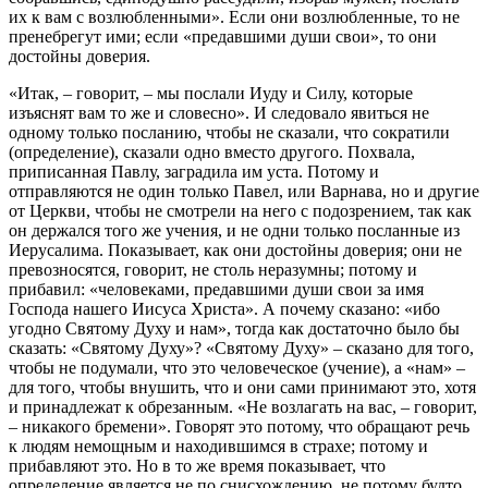
их к вам с возлюбленными»
. Если они возлюбленные, то не
пренебрегут ими; если
«предавшими души свои»
, то они
достойны доверия.
«Итак
, – говорит, –
мы послали Иуду и Силу, которые
изъяснят вам то же и словесно»
. И следовало явиться не
одному только посланию, чтобы не сказали, что сократили
(определение), сказали одно вместо дру­гого. Похвала,
приписанная Павлу, заградила им уста. Потому и
отправляются не один только Павел, или Варнава, но и другие
от Церкви, чтобы не смотрели на него с подозрением, так как
он держался того же учения, и не одни только по­сланные из
Иерусалима. Показывает, как они достойны доверия; они не
превозносятся, говорит, не столь неразумны; потому и
прибавил:
«человеками, предавшими души свои за имя
Господа нашего Иисуса Христа»
. А почему сказано:
«ибо
угодно Святому Духу и нам»
, тогда как достаточно было бы
сказать:
«Святому Духу»
?
«Святому Духу»
– сказано для того,
чтобы не подумали, что это чело­веческое (учение), а
«нам»
–
для того, чтобы внушить, что и они сами принимают это, хотя
и принадлежат к обрезанным.
«Не возлагать на вас
, – говорит,
–
никакого бремени»
. Говорят это потому, что обращают речь
к людям немощным и на­ходившимся в страхе; потому и
прибавляют это. Но в то же время показывает, что
определение является не по снисхождению, не потому будто