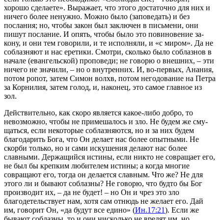
хорошо сделаете»
. Выражает, что этого достаточно для них и
ничего более ненужно. Можно было (заповедать) и без
послания; но, чтобы закон был заключен в письмени, они
пишут послание. И опять, чтобы было это повиновение за­
кону, и они тем говорили, и те исполняли, и
«с миром»
. Да не
соблазняют и нас еретики. Смотри, сколько было соблаз­нов в
начале (евангельской) проповеди; не говорю о внеш­них, – эти
ничего не значили, – но о внутренних. И, во-пер­вых, Анания,
потом ропот, затем Симон волхв, потом негодование на Петра
за Корнилия, затем голод, и, наконец, это самое главное из
зол.
Действительно, как скоро является какое-либо добро, то
невозможно, чтобы не примешалось и зло. Не будем же сму­
щаться, если некоторые соблазняются, но и за них будем
благодарить Бога, что Он делает нас более опытными. Не
скорби только, но и сами искушения делают нас более
славными. Держащийся истины, если никто не совращает его,
не был бы крепким любителем истины; а когда многие
совращают его, тогда он делается славным. Что же? Не для
этого ли и бы­вают соблазны? Не говорю, что будто бы Бог
производит их, – да не будет! – но Он и чрез это зло
благодетельствует нам, хотя сам отнюдь не желает его. Дай
им, говорит Он,
«да будут все едино»
(
Ин.17:21
). Если же
бывают соблазны, то и они нисколько не вредят им, но