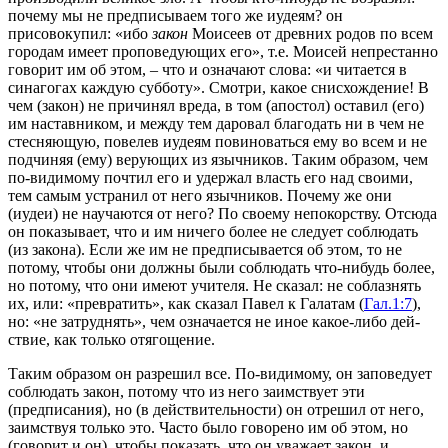
почему мы не предписываем того же иудеям? он
присовокупил:
«ибо
закон
Моисеев от древних родов по всем
городам имеет проповедующих его»
, т.е. Моисей непре­станно
говорит им об этом, – что и означают слова:
«и читается в
синагогах каждую субботу»
. Смотри, какое снисхождение! В
чем (закон) не причинял вреда, в том (апостол) оставил (его)
им на­ставником, и между тем даровал благодать ни в чем не
стесняющую, повелев иудеям повиноваться ему во всем и не
подчиняя (ему) верующих из язычников. Таким образом, чем
по-видимому почтил его и удержал власть его над своими,
тем самым устранил от него язычников. Почему же они
(иудеи) не научаются от него? По своему непокорству. Отсюда
он показывает, что и им ничего более не следует соблю­дать
(из закона). Если же им не предписывается об этом, то не
потому, чтобы они должны были соблюдать что-нибудь бо­лее,
но потому, что они имеют учителя. Не сказал: не соблаз­нять
их, или:
«превратить»
, как сказал Павел к Галатам (
Гал.1:7
),
но:
«не затруднять»
, чем означается не иное какое-либо дей­
ствие, как только отягощение.
Таким образом он разрешил все. По-видимому, он заповедует
соблюдать закон, потому что из него заимствует эти
(предписания), но (в действительно­сти) он отрешил от него,
заимствуя только это. Часто было говорено им об этом, но
(говорит и он), чтобы показать, что он уважает закон, и