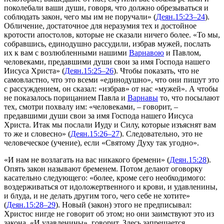
поколебали ваши души, говоря, что должно обрезываться и
соблюдать закон, чего мы им не поручали»
(
Деян.15:23–24
).
Обличение, достаточное для неразумия тех и достойное
кротости апостолов, которые не сказали ничего бо­лее.
«То мы,
собравшись, единодушно рассудили, избрав мужей, послать
их к вам с возлюбленными нашими
Варнавою
и Павлом,
человеками, предавшими души свои за имя Господа нашего
Иисуса Христа»
(
Деян.15:25–26
). Чтобы показать, что не
самовластно, что это всеми
«единодушно»
, что они пишут это
с рассуждением, он сказал:
«избрав»
от нас
«мужей»
. А чтобы
не показалось порица­нием Павла и
Варнавы
то, что посылают
тех, смотри похвалу им:
«человеками
, – говорит, –
предавшими души свои за имя Господа нашего Иисуса
Христа. Итак мы послали Иуду и Силу, которые изъяснят вам
то же и словесно»
(
Деян.15:26–27
). Следовательно, это не
человеческое (учение), если
«Святому Духу
так
угодно»
.
«И нам не возлагать на вас никакого бремени»
(
Деян.15:28
).
Опять закон называют бременем. Потом делают оговорку
касательно следующего:
«более, кроме сего необходимого:
воздерживаться от идоложертвенного и крови, и удавленины,
и блуда, и не делать другим того, чего себе не хотите»
(
Деян.15:28–29
). Новый (закон) этого не пред­писывал:
Христос нигде не говорит об этом; но они заим­ствуют это из
закона.
«И удавленины»
, говорит. Здесь запре­щается