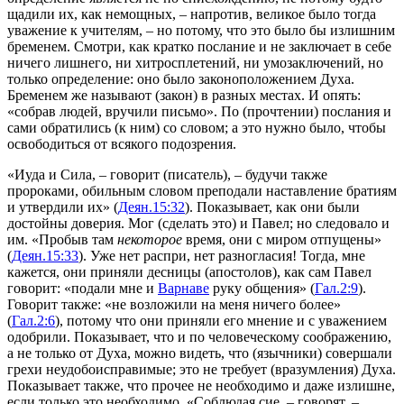
щадили их, как немощных, – напротив, ве­ликое было тогда
уважение к учителям, – но потому, что это было бы излишним
бременем. Смотри, как кратко послание и не заключает в себе
ничего лишнего, ни хитросплетений, ни умозаключений, но
только определение: оно было законоположением Духа.
Бременем же называют (закон) в разных местах. И опять:
«собрав людей, вручили письмо»
. По (прочтении) послания и
сами обратились (к ним) со словом; а это нужно было, чтобы
освободиться от всякого подозрения.
«Иуда и Сила
, – гово­рит (писатель), –
будучи также
пророками, обильным словом преподали наставление братиям
и утвердили их»
(
Деян.15:32
). Показывает, как они были
достойны доверия. Мог (сделать это) и Павел; но следовало и
им.
«Пробыв там
некоторое
время, они с миром отпущены»
(
Деян.15:33
). Уже нет распри, нет разногласия! Тогда, мне
кажется, они приняли
десницы
(апосто­лов), как сам Павел
говорит:
«подали мне и
Варнаве
руку общения»
(
Гал.2:9
).
Говорит также:
«не возложили на меня ничего более»
(
Гал.2:6
), потому что они приняли его мнение и с уважением
одобрили. Показывает, что и по человеческому соображению,
а не только от Духа, можно видеть, что (язычники) совершали
грехи неудобоисправимые; это не требует (вразумления) Духа.
Показывает также, что прочее не необходимо и даже излишне,
если только это необходимо.
«Соблюдая сие
, – гово­рят, –