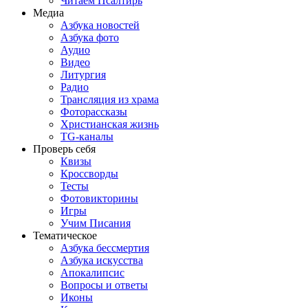
Читаем Псалтирь
Медиа
Азбука новостей
Азбука фото
Аудио
Видео
Литургия
Радио
Трансляция из храма
Фоторассказы
Христианская жизнь
TG-каналы
Проверь себя
Квизы
Кроссворды
Тесты
Фотовикторины
Игры
Учим Писания
Тематическое
Азбука бессмертия
Азбука искусства
Апокалипсис
Вопросы и ответы
Иконы