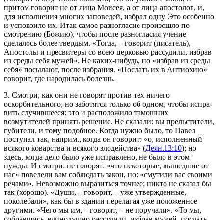
притом говорит не от лица Мои­сея, а от лица апостолов, и,
для исполнения многих запове­дей, избрал одну. Это особенно
и успокоило их. Итак самое разногласие произошло по
смотрению (Божию), чтобы после раз­ногласия учение
сделалось более твердым.
«Тогда
, – говорит (писатель), –
Апостолы и пресвитеры со всею церковью рассудили, избрав
из среды себя мужей»
. Не каких-нибудь, но
«избрав из среды
себя»
посылают, после избрания.
«Послать их в Антиохию»
говорит, где народилась болезнь.
3. Смотри, как они не говорят против тех ничего
оскорбительного, но заботятся только об одном, чтобы испра­
вить случившееся: это и расположило тамошних
возмутителей принять решение. Не сказали: вы прельстители,
губители, и тому подобное. Когда нужно было, то Павел
поступал так, наприм., когда он говорит:
«о, исполненный
всякого коварства и всякого злодейства»
(
Деян.13:10
); но
здесь, когда дело было уже исправлено, не было в этом
нужды. И смотри: не говорят:
«что некоторые, вышедшие от
нас»
повелели вам со­блюдать закон, но:
«смутили вас своими
речами»
. Невоз­можно выразиться точнее; никто не сказал бы
так (хорошо).
«Души
, – говорит, – уже утвержденные,
поколебали»
, как бы в здании перелагая уже положенное
другими.
«Чего мы им
, – говорят, –
не поручали»
.
«То мы,
собравшись, единодушно рассудили, избрав мужей, послать