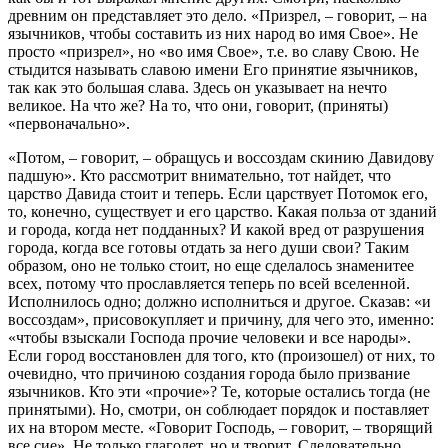
древним он представляет это дело.
«Призрел
, – гово­рит, –
на
язычников, чтобы составить из них народ во имя Свое»
. Не
просто
«призрел»
, но
«во имя Свое»
, т.е. во славу Свою. Не
стыдится называть славою имени Его принятие язычников,
так как это большая слава. Здесь он указывает на нечто
великое. На что же? На то, что они, говорит, (приняты)
«первоначально»
.
«Потом
, – говорит, –
обращусь и воссоздам скинию Давидову
падшую»
. Кто рассмотрит внима­тельно, тот найдет, что
царство Давида стоит и теперь. Если царствует Потомок его,
то, конечно, существует и его царство. Какая польза от зданий
и города, когда нет подданных? И какой вред от разрушения
города, когда все готовы отдать за него души свои? Таким
образом, оно не только стоит, но еще сделалось знаменитее
всех, потому что прославляется теперь по всей вселенной.
Исполнилось одно; должно исполниться и другое. Сказав:
«и
воссоздам»
, присовокупляет и причину, для чего это, именно:
«чтобы взыскали Господа прочие человеки и все народы»
.
Если город восстановлен для того, кто (произошел) от них, то
очевидно, что причиною создания города было призвание
языч­ников. Кто эти
«прочие»
? Те, которые остались тогда (не
приня­тыми). Но, смотри, он соблюдает порядок и поставляет
их на втором месте.
«Говорит Господь
, – говорит, –
творящий
все сие»
. Не только глаголет, но и творит. Следовательно,