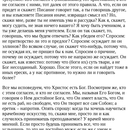
не согласен с ними, тот далек от этого правила. А что, если он
придет и скажет: Писание говорит так, а ты говоришь другое,
и вы изъясняете Писания иначе, извращал смысл их? Но,
скажи мне, разве ты не имеешь ума и рассудка? Как я, скажет,
могу судить, не зная ничего вашего? Я хочу быть учеником, а
ты уже делаешь меня учителем. Если он так скажет, то,
говоришь, что мы будем отвечать? Как убедим его? Спросим:
не притворство ли это и предлог? Спросим: осуждает ли он
эллинов? Во всяком случае, он скажет что-нибудь, потому что,
не осуждая их, не пришел бы к нам. Спросим о при­чине,
почему он осуждает, потому что не напрасно же осуж­дает. Он
скажет, как известно: потому что (боги их) суть твари, а не
Бог несозданный. Хорошо. После этого, если он найдет тоже в
иных ересях, а у нас противное, то нужно ли и говорить
более?
Все мы исповедуем, что Христос есть Бог. Посмотрим же, кто
с этим согласен, и кто не согла­сен. Мы, называя Его Богом, и
говорим о Нем достойное Бога, что Он имеет власть, что Он
не есть раб, но свобо­ден, что Он творит все сам Собою; а
еретик – напротив. Опять спрошу: когда ты хочешь научиться
врачебному искусству, то, скажи мне, просто ли и как
случилось принимаешь преподаваемое? У врачей много
мнений. Если просто будешь при­нимать все, что ни
услышишь, то это не достойно мужа; если же с умом и