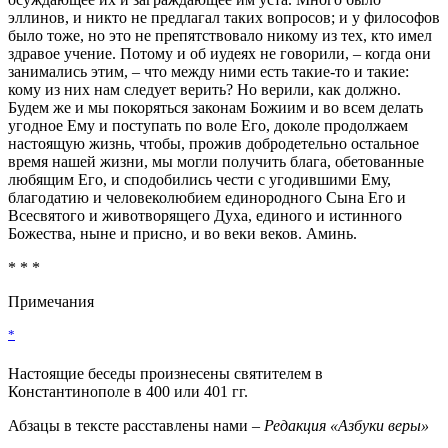
эллинов, и никто не предлагал таких вопросов; и у философов
было тоже, но это не препятствова­ло никому из тех, кто имел
здравое учение. Потому и об иудеях не говорили, – когда они
занимались этим, – что между ними есть такие-то и такие:
кому из них нам следует ве­рить? Но верили, как должно.
Будем же и мы покоряться за­конам Божиим и во всем делать
угодное Ему и поступать по воле Его, доколе продолжаем
настоящую жизнь, чтобы, прожив добродетельно остальное
время нашей жизни, мы могли получить блага, обетованные
любящим Его, и сподобились чести с угодившими Ему,
благодатию и человеколюбием еди­нородного Сына Его и
Всесвятого и животворящего Духа, еди­ного и истинного
Божества, ныне и присно, и во веки веков. Аминь.
* * *
Примечания
*
Настоящие беседы произнесены святителем в
Константинополе в 400 или 401 гг.
Абзацы в тексте расставлены нами
– Редакция «Азбуки веры»