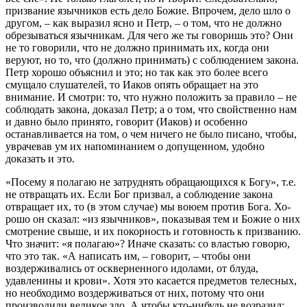
призвание язычников есть дело Божие. Впрочем, дело шло о
другом, – как выразил ясно и Петр, – о том, что не должно
обрезываться язычникам. Для чего же ты говоришь это? Они
не то говорили, что не должно принимать их, когда они
веруют, но то, что (должно принимать) с соблюдением закона.
Петр хорошо объяснил и это; но так как это более всего
смущало слушателей, то Иаков опять обращает на это
внимание. И смотри: то, что нужно положить за правило – не
соблюдать закона, доказал Петр; а о том, что свойственно нам
и давно было при­нято, говорит (Иаков) и особенно
останавливается на том, о чем ничего не было писано, чтобы,
уврачевав ум их напо­минанием о допущенном, удобно
доказать и это.
«Посему я полагаю не затруднять обращающихся к Богу»
, т.е.
не от­вращать их. Если Бог призвал, а соблюдение закона
отвра­щает их, то (в этом случае) мы воюем против Бога. Хо­
рошо он сказал:
«из язычников»
, показывая тем и Божие о них
смотрение свыше, и их покорность и готовность к призванию.
Что значит:
«я полагаю»
? Иначе сказать: со властью говорю,
что это так.
«А написать им
, – говорит, –
чтобы они
воздерживались от оскверненного идолами, от блуда,
удавленины и крови»
. Хотя это касается предметов телесных,
но необходимо воздержи­ваться от них, потому что они
производили великое зло. А чтобы кто-нибудь не возразил: