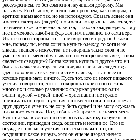
рассуждением, то без сомнения научишься доброму. Мы
называем Его Сыном, и точно так признаем, как гово­рим, а
еретики называют так, но не исповедуют. Сказать яснее: они
имеют некоторых (людей), по имени которых назы­ваются, т.е.
по имени своего ересеначальника, – такова каждая ересь, – а у
нас не человек какой-нибудь дал нам название, но сама вера.
Итак с твоей стороны это – притворство и предлог. Скажи
мне, почему ты, когда хочешь купить одежду, то хотя и не
знаешь ткацкого искусства, не говоришь таких слов: я не
умею купить, меня обманывают; но употребляешь все, чтобы
сделаться сведущим? Когда хочешь купить и другое что-ни­
будь, то всячески стараешься получить верные сведения; а
здесь говоришь это. Судя по этим словам, – ты вовсе не
хочешь принимать ничего. Пусть тот, кто не имеет никакого
учения, говорит то, что ты говоришь о христианах: «так
много их и столько различных содержат учений: один –
эллин, другой – иудей, иной – христианин; не нужно
принимать ни одного учения, потому что они противоречат
друг другу; я ученик, не хочу быть судьей и не могу осуждать
ни одного учения». Но у тебя такой предлог не имеет места.
Если ты был в состоянии отвергнуть ложное, то будешь в
состоянии, пришедши сюда, оценить и истинное. Кто не
осуждает ника­кого учения, тот легко скажет это; но
осудивший какое-нибудь, хотя он еще не избрал ничего
другого, с течением времени может узнать нужное. Не станем