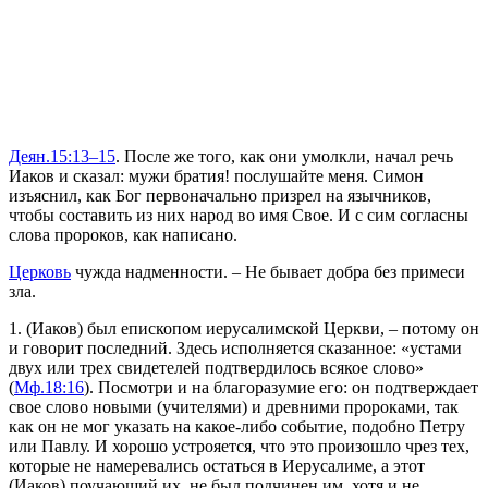
Деян.15:13–15
.
После же того, как они умолкли, начал речь
Иаков и сказал: мужи братия! послушайте меня. Симон
изъяснил, как Бог первоначально призрел на язычников,
чтобы составить из них народ во имя Свое. И с сим согласны
слова пророков, как написано
.
Церковь
чужда надменности. – Не бывает добра без примеси
зла.
1. (Иаков) был епископом иерусалимской Церкви, – потому он
и говорит последний. Здесь исполняется сказанное:
«устами
двух или трех свидетелей подтвердилось всякое слово»
(
Мф.18:16
). Посмотри и на благоразумие его: он подтверждает
свое слово новыми (учителями) и древними пророками, так
как он не мог указать на какое-либо событие, подобно Петру
или Павлу. И хорошо устрояется, что это произошло чрез тех,
ко­торые не намеревались остаться в Иерусалиме, а этот
(Иаков) поучающий их, не был подчинен им, хотя и не