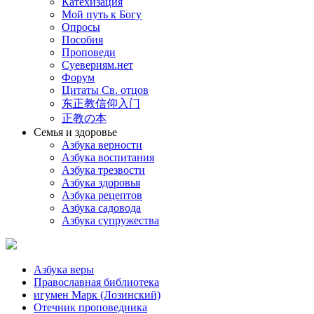
Катехизация
Мой путь к Богу
Опросы
Пособия
Проповеди
Суевериям.нет
Форум
Цитаты Св. отцов
东正教信仰入门
正教の本
Семья и здоровье
Азбука верности
Азбука воспитания
Азбука трезвости
Азбука здоровья
Азбука рецептов
Азбука садовода
Азбука супружества
Азбука веры
Православная библиотека
игумен Марк (Лозинский)
Отечник проповедника