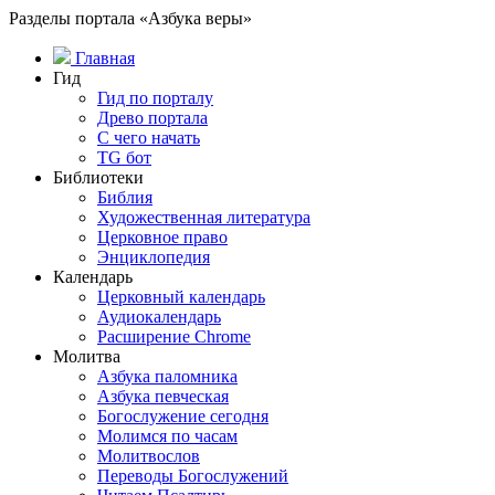
Разделы портала «Азбука веры»
Главная
Гид
Гид по порталу
Древо портала
С чего начать
TG бот
Библиотеки
Библия
Художественная литература
Церковное право
Энциклопедия
Календарь
Церковный календарь
Аудиокалендарь
Расширение Chrome
Молитва
Азбука паломника
Азбука певческая
Богослужение сегодня
Молимся по часам
Молитвослов
Переводы Богослужений