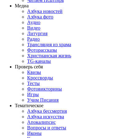
Читаем Псалтирь
Медиа
Азбука новостей
Азбука фото
Аудио
Видео
Литургия
Радио
Трансляция из храма
Фоторассказы
Христианская жизнь
TG-каналы
Проверь себя
Квизы
Кроссворды
Тесты
Фотовикторины
Игры
Учим Писания
Тематическое
Азбука бессмертия
Азбука искусства
Апокалипсис
Вопросы и ответы
Иконы