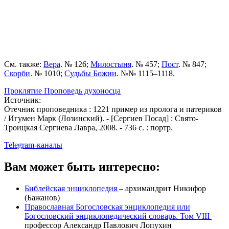
См. также:
Вера
. № 126;
Милостыня
. № 457;
Пост
. № 847;
Скорби
. № 1010;
Судьбы Божии
. №№ 1115–1118.
Проклятие
Проповедь духоносца
Источник:
Отечник проповедника : 1221 пример из пролога и патериков
/ Игумен Марк (Лозинский). - [Сергиев Посад] : Свято-
Троицкая Сергиева Лавра, 2008. - 736 с. : портр.
Telegram-каналы
Вам может быть интересно:
Библейская энциклопедия
–
архимандрит Никифор
(Бажанов)
Православная Богословская энциклопедия или
Богословский энциклопедический словарь. Том VIII
–
профессор Александр Павлович Лопухин