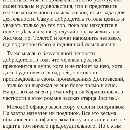
своей пользы и удовольствия, что и представить
себе не можем иного смысла жизни, иных задач для
деятельности. Самую добродетель готовы ценить и
уважать только до тех пор, пока она находится в
почете. Давая человеку случай поразмыслить над
Акимом, гр. Толстой и хочет напомнить человеку,
где подлинное благо и подлинный смысл жизни.
Ту же мысль о безусловной ценности
добродетели, о том, что человек пред ней
преклонится в душе, хотя и не пойдет за нею, хотя
даже будет смеяться над ней, постоянно
проповедовал в своих произведениях Достоевский,
– только он выражал ее еще более прямо и ясно.
Напр., возьмем его роман «Братья Карамазовы», в
частности в этом романе рассказ старца Зосимы.
1
Молодой офицер завел ссору с своим соперником.
На завтра назначен их поединок. Все это весьма
обыкновенно в офицерском быту и никто из них не
видит в том ничего предосудительного. Но с этим