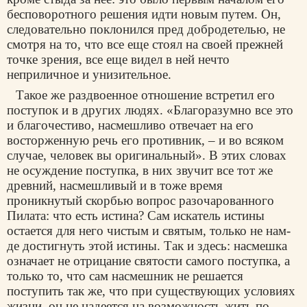
бесповоротного решения идти новым путем. Он,
следовательно поклонился пред добродетелью, не
смотря на то, что все еще стоял на своей прежней
точке зрения, все еще видел в ней нечто
неприличное и унизительное.
Такое же раздвоенное отношение встретил его
поступок и в других людях. «Благоразумно все это
и благочестиво, насмешливо отвечает на его
восторженную речь его противник, – и во всяком
случае, человек вы оригинальный». В этих словах
не осуждение поступка, в них звучит все тот же
древний, насмешливый и в тоже время
проникнутый скорбью вопрос разочарованного
Пилата: что есть истина? Сам искатель истины
остается для него чистым и святым, только не нам-
де достигнуть этой истины. Так и здесь: насмешка
означает не отрицание святости самого поступка, а
только то, что сам насмешник не решается
поступить так же, что при существующих условиях
жизни, он не надеется на возможность жить по