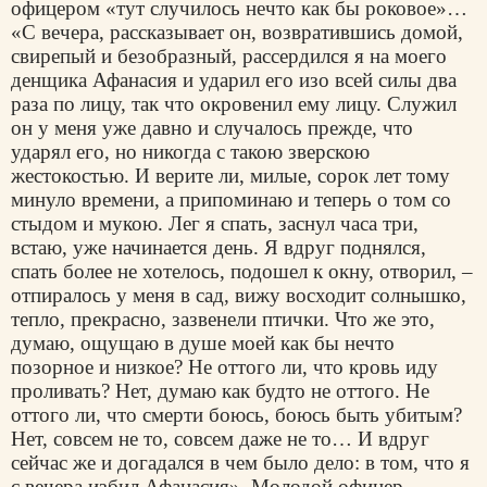
офицером «тут случилось нечто как бы роковое»…
«С вечера, рассказывает он, возвратившись домой,
свирепый и безобразный, рассердился я на моего
денщика Афанасия и ударил его изо всей силы два
раза по лицу, так что окровенил ему лицу. Служил
он у меня уже давно и случалось прежде, что
ударял его, но никогда с такою зверскою
жестокостью. И верите ли, милые, сорок лет тому
минуло времени, а припоминаю и теперь о том со
стыдом и мукою. Лег я спать, заснул часа три,
встаю, уже начинается день. Я вдруг поднялся,
спать более не хотелось, подошел к окну, отворил, –
отпиралось у меня в сад, вижу восходит солнышко,
тепло, прекрасно, зазвенели птички. Что же это,
думаю, ощущаю в душе моей как бы нечто
позорное и низкое? Не оттого ли, что кровь иду
проливать? Нет, думаю как будто не оттого. Не
оттого ли, что смерти боюсь, боюсь быть убитым?
Нет, совсем не то, совсем даже не то… И вдруг
сейчас же и догадался в чем было дело: в том, что я
с вечера избил Афанасия». Молодой офицер