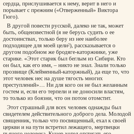
сердца, прислушивается к нему, верит в него и
порывает с прежним («Отверженный» Виктора
Гюго).
В другой повести русской, далеко не так, может
быть, общеизвестной (я не берусь судить о ее
достоинствах, только беру из нее наиболее
подходящее для моей цели
), рассказывается о
2
другом подобном же бродяге-каторжнике, уже
старике. «Этот старик был беглым из Сибири. Кто
он был, как его имя, – никто не знал. Знали только
прозвище (Клейменный-каторжный), да еще то, что
этот человек нес на душе тягость многих
преступлений»… Ни для кого он не был желанным
гостем и, если его терпели и не доносили властям,
то только из боязни, что он потом отомстит.
Этот страшный для всех человек однажды был
свидетелем действительного доброго дела. Молодой
священник, только что посвященный, ехал к своей
церкви и на пути встретил лежащего, мертвецки
пьяного человека. Кучер хотел отстегать его