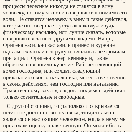
процессы телесные никогда не ставятся в вину
человеку, потому что они совершаются помимо его
воли. Не ставятся человеку в вину и такие действия,
которые он совершает, уступая какому-нибудь
физическому насилию, или лучше сказать, которые
совершаются за него другими людьми. Напр.,
Оригена
насильно заставили принести курение
идолам: схватили его руку и, вложив в нее фимиам,
притащили
Оригена
к жертвеннику и, таким
образом, совершили курение. Раб, исполняющий
волю господина, или солдат, следующий
приказанию своего начальника, менее ответственны
в своих действиях, чем господин или начальник.
Нравственному закону, следов., подлежат действия
только сознательные и свободные.
С другой стороны, тогда только и открывается
истинное достоинство человека, тогда только и
является он настоящим человеком, когда к нему мы
приложим оценку нравственную. Он может быть
красив, но каков он сам по себе, мы еще не знаем, и,