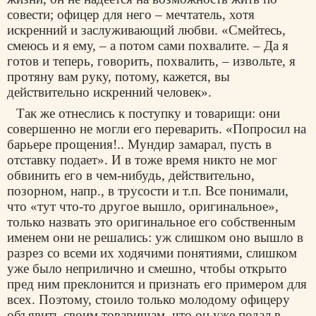
совести; офицер для него – мечтатель, хотя
искренний и заслуживающий любви. «Смейтесь,
смеюсь и я ему, – а потом сами похвалите. – Да я
готов и теперь, говорить, похвалить, – извольте, я
протяну вам руку, потому, кажется, вы
действительно искренний человек».
Так же отнеслись к поступку и товарищи: они
совершенно не могли его переварить. «Попросил на
барьере прощения!.. Мундир замарал, пусть в
отставку подает». И в тоже время никто не мог
обвинить его в чем-нибудь, действительно,
позорном, напр., в трусости и т.п. Все понимали,
что «тут что-то другое вышло, оригинальное»,
только назвать это оригинальное его собственным
именем они не решались: уж слишком оно вышло в
разрез со всеми их ходячими понятиями, слишком
уже было неприлично и смешно, чтобы открыто
пред ним преклонится и признать его примером для
всех. Поэтому, стоило только молодому офицеру
объявить своим товарищам, что он уже подал в