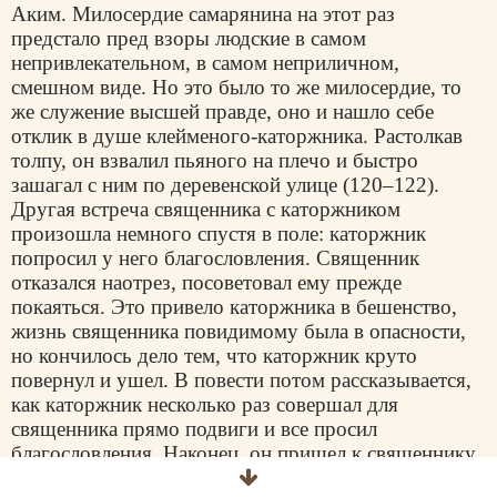
Аким. Милосердие самарянина на этот раз
предстало пред взоры людские в самом
непривлекательном, в самом неприличном,
смешном виде. Но это было то же милосердие, то
же служение высшей правде, оно и нашло себе
отклик в душе клейменого-каторжника. Растолкав
толпу, он взвалил пьяного на плечо и быстро
зашагал с ним по деревенской улице (120–122).
Другая встреча священника с каторжником
произошла немного спустя в поле: каторжник
попросил у него благословления. Священник
отказался наотрез, посоветовал ему прежде
покаяться. Это привело каторжника в бешенство,
жизнь священника повидимому была в опасности,
но кончилось дело тем, что каторжник круто
повернул и ушел. В повести потом рассказывается,
как каторжник несколько раз совершал для
священника прямо подвиги и все просил
благословления. Наконец, он пришел к священнику
на исповедь, покаялся, приобщился и потом