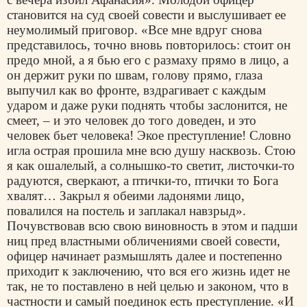
становится на суд своей совести и выслушивает ее
неумолимый приговор. «Все мне вдруг снова
представилось, точно вновь повторилось: стоит он
предо мной, а я бью его с размаху прямо в лицо, а
он держит руки по швам, голову прямо, глаза
выпучил как во фронте, вздрагивает с каждым
ударом и даже руки поднять чтобы заслонится, не
смеет, – и это человек до того доведен, и это
человек бьет человека! Экое преступление! Словно
игла острая прошила мне всю душу насквозь. Стою
я как ошалелый, а солнышко-то светит, листочки-то
радуются, сверкают, а птички-то, птички то Бога
хвалят… Закрыл я обеими ладонями лицо,
повалился на постель и заплакал навзрыд».
Почувствовав всю свою виновность в этом и падши
ниц пред властными обличениями своей совести,
офицер начинает размышлять далее и постепенно
приходит к заключению, что вся его жизнь идет не
так, не то поставлено в ней целью и законом, что в
частности и самый поединок есть преступление. «И