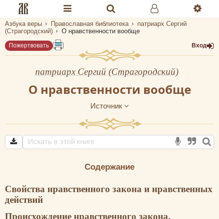
Азбука веры
Православная библиотека
патриарх Сергий
Разделы портала «Азбука веры»
(Страгородский)
О нравственности вообще
Пожертвовать
Вход
Главная
Гид
патриарх Сергий (Страгородский)
О нравственности вообще
Библиотеки
Источник
Календарь
Молитва
Медиа
Содержание
Проверь себя
Свойства нравственного закона и нравственных
Тематическое
действий
Семья и здоровье
Происхождение нравственного закона.