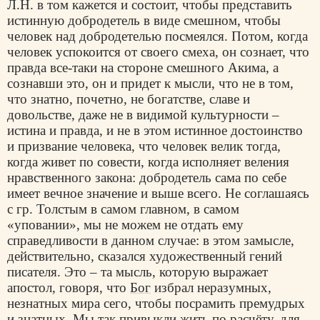
Л.Н. в том кажется и состоит, чтобы представить
истинную добродетель в виде смешном, чтобы
человек над добродетелью посмеялся. Потом, когда
человек успокоится от своего смеха, он сознает, что
правда все-таки на стороне смешного Акима, а
сознавши это, он и придет к мысли, что не в том,
что знатно, почетно, не богатстве, славе и
довольстве, даже не в видимой культурности –
истина и правда, и не в этом истинное достоинство
и призвание человека, что человек велик тогда,
когда живет по совести, когда исполняет веления
нравственного закона: добродетель сама по себе
имеет вечное значение и выше всего. Не соглашаясь
с гр. Толстым в самом главном, в самом
«уповании», мы не можем не отдать ему
справедливости в данном случае: в этом замысле,
действительно, сказался художественный гений
писателя. Это – та мысль, которую выражает
апостол, говоря, что
Бог
избрал неразумных,
незнатных мира сего, чтобы посрамить премудрых
и знатных. Мы так привыкли жить по расчёту, для