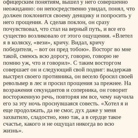
офицерским понятиям, вышел у него совершенно
неожиданно: он непосредственно увидал, понял, что
должен поклонится своему денщику и попросить у
него прощения. А сделав поклон, он сразу
почувствовал, что стал на верный путь, и все его
существо возликовало от этого ощущения. «Влетел
я в коляску, «вези», кричу. Видал, кричу
победителя, – вот он пред тобою». Восторг во мне
такой, смеюсь всю дорогу, говорю, говорю не
помню уж, что и говорил». С таким восторгом
совершает он и следующий свой подвиг: выдержав
выстрел своего противника, он весело бросил своей
револьвер в лес и просил прощения за прежнее. На
возражения секундантов и соперника, он говорит
восторженную речь, повторяя им все, чему научила
его за эту ночь проснувшаяся совесть. «Хотел я и
еще продолжать, да не смог, дух даже у меня
захватило, сладостно, юно так, а в сердце такое
счастье, какого и не ощущал никогда во всю
жизнь».