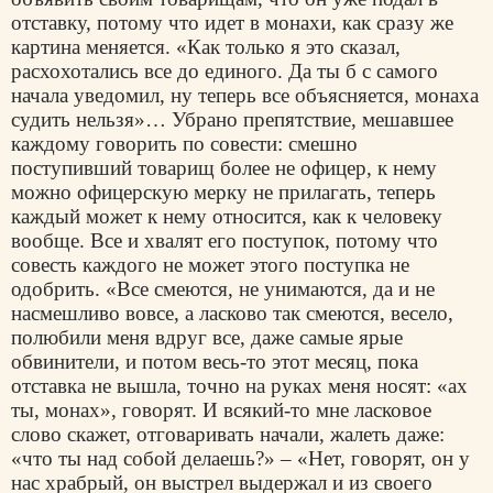
отставку, потому что идет в монахи, как сразу же
картина меняется. «Как только я это сказал,
расхохотались все до единого. Да ты б с самого
начала уведомил, ну теперь все объясняется, монаха
судить нельзя»… Убрано препятствие, мешавшее
каждому говорить по совести: смешно
поступивший товарищ более не офицер, к нему
можно офицерскую мерку не прилагать, теперь
каждый может к нему относится, как к человеку
вообще. Все и хвалят его поступок, потому что
совесть каждого не может этого поступка не
одобрить. «Все смеются, не унимаются, да и не
насмешливо вовсе, а ласково так смеются, весело,
полюбили меня вдруг все, даже самые ярые
обвинители, и потом весь-то этот месяц, пока
отставка не вышла, точно на руках меня носят: «ах
ты, монах», говорят. И всякий-то мне ласковое
слово скажет, отговаривать начали, жалеть даже:
«что ты над собой делаешь?» – «Нет, говорят, он у
нас храбрый, он выстрел выдержал и из своего