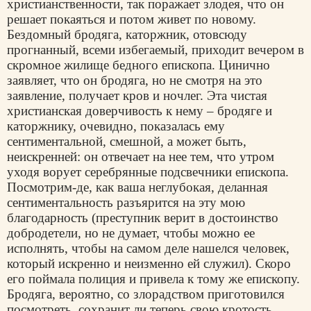
христианственности, так поражает злодея, что он
решает покаяться и потом живет по новому.
Бездомный бродяга, каторжник, отовсюду
прогнанный, всеми избегаемый, приходит вечером в
скромное жилище бедного епископа. Цинично
заявляет, что он бродяга, но не смотря на это
заявление, получает кров и ночлег. Эта чистая
христианская доверчивость к нему – бродяге и
каторжнику, очевидно, показалась ему
сентиментальной, смешной, а может быть,
неискренней: он отвечает на нее тем, что утром
уходя ворует серебрянные подсвечники епископа.
Посмотрим-де, как ваша неглубокая, деланная
сентиментальность разъярится на эту мою
благодарность (преступник верит в достоинство
добродетели, но не думает, чтобы можно ее
исполнять, чтобы на самом деле нашелся человек,
который искренно и неизменно ей служил). Скоро
его поймала полиция и привела к тому же епископу.
Бродяга, вероятно, со злорадством приготовился
посмотреть, сохранит ли теперь свою кротость