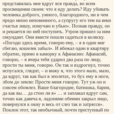
представилась мне вдруг вся правда, во всем
просвещении своем: что я иду делать? Иду убивать
человека доброго, умного, благородного, ни в чем
предо мною неповинного, а супругу его тем на веки
счастья лишу, измучаю и убью». Познав правду, он
и решается по ней поступить. Утром пришел за ним
секундант. Они вместе пошли садиться в коляску.
«Погоди здесь время, говорю ему, – я в один миг
сбегаю, кошелек забыл». И вбежал один в квартиру
обратно, прямо в каморку к Афанасию: Афанасий,
говорю, – я вчера тебя ударил два раза по лицу,
прости ты меня, говорю. Он так и вздрогнул, точно
испугался, глядит, – и вижу я, что этого мало, мало,
да вдруг, так как был в эполетах, то бух ему в ноги,
лбом до земли: Прости меня говорю. Тут уж он и
совсем обомлел. Ваше благородие, батюшка, барин,
да как вы… да стою ли я» … и заплакал вдруг сам,
точно как давеча я, ладонями обеими закрыл лицо,
повернулся к окну и весь от слез так и затрясся».
Поклон этот, так необычный, почти преступный по