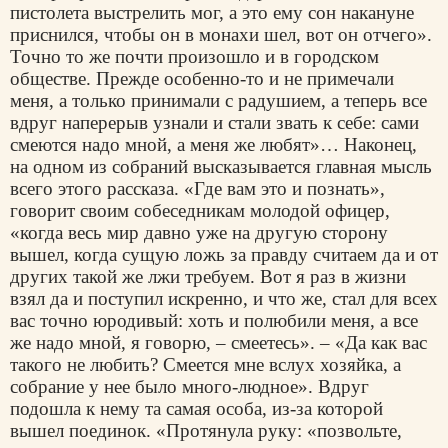
пистолета выстрелить мог, а это ему сон накануне
приснился, чтобы он в монахи шел, вот он отчего».
Точно то же почти произошло и в городском
обществе. Прежде особенно-то и не примечали
меня, а только принимали с радушием, а теперь все
вдруг наперерыв узнали и стали звать к себе: сами
смеются надо мной, а меня же любят»… Наконец,
на одном из собраний высказывается главная мысль
всего этого рассказа. «Где вам это и познать»,
говорит своим собеседникам молодой офицер,
«когда весь мир давно уже на другую сторону
вышел, когда сущую ложь за правду считаем да и от
других такой же лжи требуем. Вот я раз в жизни
взял да и поступил искренно, и что же, стал для всех
вас точно юродивый: хоть и полюбили меня, а все
же надо мной, я говорю, – смеетесь». – «Да как вас
такого не любить? Смеется мне вслух хозяйка, а
собрание у нее было много-людное». Вдруг
подошла к нему та самая особа, из-за которой
вышел поединок. «Протянула руку: «позвольте,