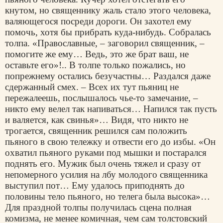
кнутом, но священнику жаль стало этого человека,
валяющегося посреди дороги. Он захотел ему
помочь, хотя бы прибрать куда-нибудь. Собралась
толпа. «Православные, – заговорил священник, –
помогите же ему… Ведь, это же брат ваш, не
оставьте его»!.. В толпе только пожались, но
попрежнему остались безучастны… Раздался даже
сдержанный смех. – Всех их тут пьяниц не
пережалеешь, послышалось чье-то замечание, –
никто ему велел так напиваться… Напился так пусть
и валяется, как свинья»… Видя, что никто не
трогается, священник решился сам положить
пьяного в свою тележку и отвести его до избы. «Он
охватил пьяного руками под мышки и постарался
поднять его. Мужик был очень тяжел и сразу от
непомерного усилия на лбу молодого священника
выступил пот… Ему удалось приподнять до
половины тело пьяного, но телега была высока»…
Для праздной толпы получилась сцена полная
комизма, не менее комичная, чем сам толстовский