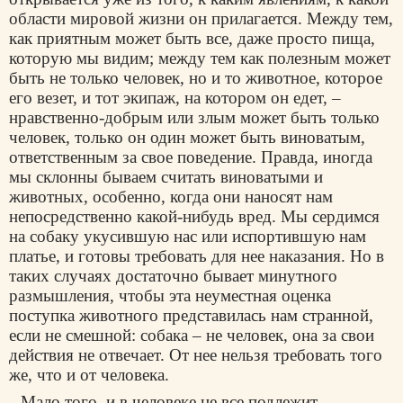
области мировой жизни он прилагается. Между тем,
как приятным может быть все, даже просто пища,
которую мы видим; между тем как полезным может
быть не только человек, но и то животное, которое
его везет, и тот экипаж, на котором он едет, –
нравственно-добрым или злым может быть только
человек, только он один может быть виноватым,
ответственным за свое поведение. Правда, иногда
мы склонны бываем считать виноватыми и
животных, особенно, когда они наносят нам
непосредственно какой-нибудь вред. Мы сердимся
на собаку укусившую нас или испортившую нам
платье, и готовы требовать для нее наказания. Но в
таких случаях достаточно бывает минутного
размышления, чтобы эта неуместная оценка
поступка животного представилась нам странной,
если не смешной: собака – не человек, она за свои
действия не отвечает. От нее нельзя требовать того
же, что и от человека.
Мало того, и в человеке не все подлежит