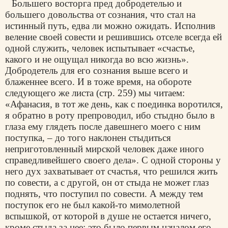
Большего восторга пред добродетелью и
большего довольства от сознания, что стал на
истинный путь, едва ли можно ожидать. Исполнив
веление своей совести и решившись отселе всегда ей
одной служить, человек испытывает «счастье,
какого и не ощущал никогда во всю жизнь».
Добродетель для его сознания выше всего и
блаженнее всего. И в тоже время, на обороте
следующего же листа (стр. 259) мы читаем:
«Афанасия, в тот же день, как с поединка воротился,
я обратно в роту препроводил, ибо стыдно было в
глаза ему глядеть после давешнего моего с ним
поступка, – до того наклонен стыдиться
неприготовленный мирской человек даже иного
справедливейшего своего дела». С одной стороны у
него дух захватывает от счастья, что решился жить
по совести, а с другой, он от стыда не может глаз
поднять, что поступил по совести. А между тем
поступок его не был какой-то мимолетной
вспышкой, от которой в душе не остается ничего,
кроме стыда за нее: это было первым началом его