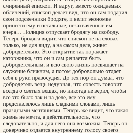
смиренный епископ. И вдруг, вместо ожидаемых
обличений, епископ делает вид, что он сам подарил
свои подсвечники бродяге, и велит экономке
принести ему и остальные, незахваченные им
вчера… Полиция отпускает бродягу на свободу.
Теперь бродяга видит, что епископ не на словах
только, не для виду, а на самом деле, живет
добродетельно. Это открытие так поражает
каторжника, что он и сам решается быть
добродетельным, и всю свою жизнь посвящает на
служение ближним, а потом добровольно отдает
себя в руки правосудия. До тех пор он думал, что
добродетель вещь недурная, что совесть говорит
всегда о святых вещах, но никогда не верил, чтобы
все это было так и на деле, все это ему
представлялось лишь сладкими словами, лишь
праздными мечтаниями. Теперь же видит, что такая
жизнь не мечта, а действительность, что
следовательно, и для него она возможна. Теперь он
доверчиво отдается внутреннему голосу своего