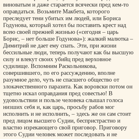
виноватым и даже старается всячески пред кем-то
оправдаться. Возьмите Макбета, которого
преследует тени убитых им людей, или Бориса
Годунова, который хотел бы поставить крест над
всею своей прежней жизнью («сегодня – царь
Борис, – нет больше Годунова»): жалкий малютка –
Димитрий не дает ему спать. Эти, при жизни
бессильные люди, теперь получают как бы высшую
силу и влекут своих убийц пред верховное
судилище. Вспомним Раскольникова,
совершившего, по его рассуждению, вполне
разумное дело, чуть не спасшего общество от
злокачественного паразита. Как воровски потом он
тщетно искал оправдания пред совестью! В
удовольствии и пользе человека слышал голоса
низших себя и, как царь, просьбу рабов мог
исполнить и не исполнить, – здесь же он сам стоит
пред лицом высшего Судии, беспристрастно и
властно изрекающего свой приговор. Приговору
этого Судии человек может последовать и не