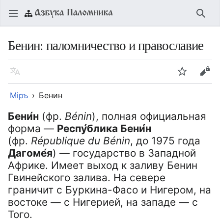
Открыть главное меню
Найт
Бенин: паломничество и православие
Язык
Следить
Править
Мiръ
Бенин
Бени́н
(фр.
Bénin
), полная официальная
форма —
Респу́блика Бени́н
(фр.
République du Bénin
, до 1975 года
Дагоме́я
) — государство в Западной
Африке. Имеет выход к заливу Бенин
Гвинейского залива. На севере
граничит с Буркина-Фасо и Нигером, на
востоке — с Нигерией, на западе — с
Того.