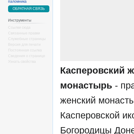
паломника
ОБРАТНАЯ СВЯЗЬ
Инструменты
Ссылки сюда
Связанные правки
Служебные страницы
Версия для печати
Постоянная ссылка
Сведения о странице
Узнать свойства
Касперовский 
монастырь
- пр
женский монасты
Касперовской ик
Богородицы Дон