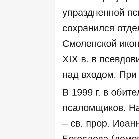
упраздненной пс
сохранился отде
Смоленской икон
XIX в. в псевдов
над входом. При
В 1999 г. в обит
псаломщиков. На
– св. прор. Иоан
Богослова (домо