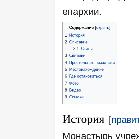
епархии.
Содержание
1
История
2
Описание
2.1
Скиты
3
Святыни
4
Престольные праздники
5
Местонахождение
6
Где остановиться
7
Фото
8
Видео
9
Ссылки
История
[
прави
Монастырь учреж