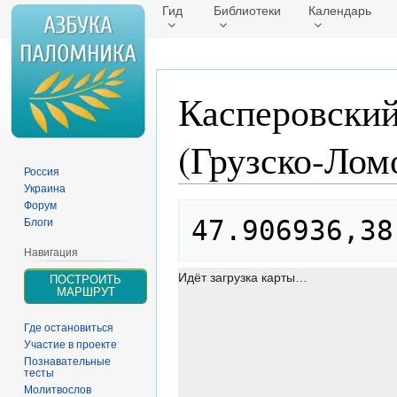
Гид
Библиотеки
Календарь
Касперовски
(Грузско-Лом
Россия
Украина
Форум
Перейти
Перейти
47.906936,38
Блоги
к
к
навигации
поиску
Навигация
Идёт загрузка карты…
ПОСТРОИТЬ
МАРШРУТ
Где остановиться
Участие в проекте
Познавательные
тесты
Молитвослов