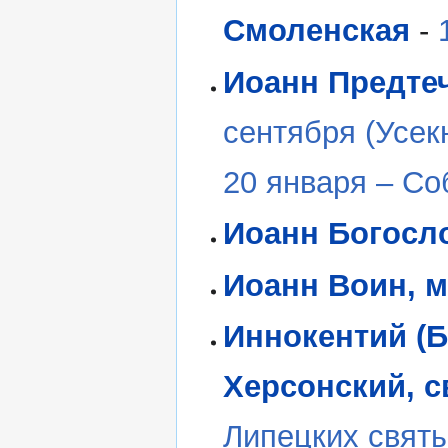
Смоленская
-
Иоанн Предтеч
сентября (Усекн
20 января – Со
Иоанн Богосло
Иоанн Воин, 
Иннокентий (Б
Херсонский, с
Липецких святы