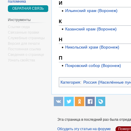
паломника
И
ОБРАТНАЯ СВЯЗЬ
Ильинский храм (Воронеж)
Инструменты
К
Ссылки сюда
Казанский храм (Воронеж)
Связанные правки
Служебные страницы
Н
Версия для печати
Никольский храм (Воронеж)
Постоянная ссылка
Сведения о странице
П
Узнать свойства
Покровский собор (Воронеж)
Категория
:
Россия (Населённые пун
Эта страница в последний раз была отреда
Обсудить эту статью на форуме
Пожерт