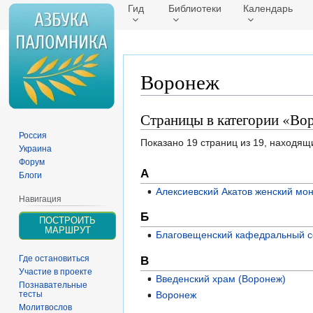
Гид
Библиотеки
Календарь
Воронеж
Страницы в категории «Во
Перейти
Перейти
к
к
Россия
Показано 19 страниц из 19, находящ
навигации
поиску
Украина
Форум
А
Блоги
Алексиевский Акатов женский мо
Навигация
Б
ПОСТРОИТЬ
МАРШРУТ
Благовещенский кафедральный с
Где остановиться
В
Участие в проекте
Введенский храм (Воронеж)
Познавательные
Воронеж
тесты
Молитвослов