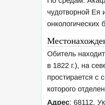
По средам: Акаф
чудотворной Ея 
онкологических 
Местонахожде
Обитель находитс
в 1822 г.), на с
простирается с с
которого отделен
Адрес
: 68112, У