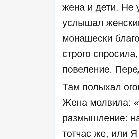
жена и дети. Не 
услышал женский
монашески благ
строго спросила
повеление. Пере
Там полыхал огон
Жена молвила: «
размышление: на
тотчас же, или Я