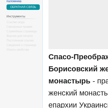
паломника
ОБРАТНАЯ СВЯЗЬ
Инструменты
Ссылки сюда
Связанные правки
Служебные страницы
Версия для печати
Постоянная ссылка
Сведения о странице
Узнать свойства
Спасо-Преобра
Борисовский ж
монастырь
- пр
женский монаст
епархии Украинс