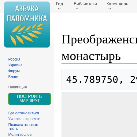
Гид
Библиотеки
Календарь
Преображенс
монастырь
Россия
Украина
Форум
Перейти
Перейти
45.789750, 2
Блоги
к
к
навигации
поиску
Навигация
ПОСТРОИТЬ
МАРШРУТ
Где остановиться
Участие в проекте
Познавательные
тесты
Молитвослов